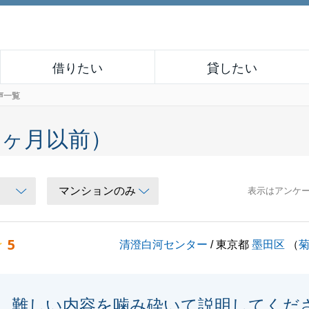
借りたい
貸したい
声一覧
６ヶ月以前）
表示はアンケ
5
清澄白河センター
/ 東京都
墨田区
（
難しい内容を噛み砕いて説明してくだ