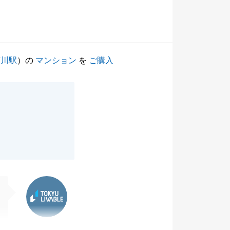
菊川駅
）の
マンション
を
ご購入
東急リバブル