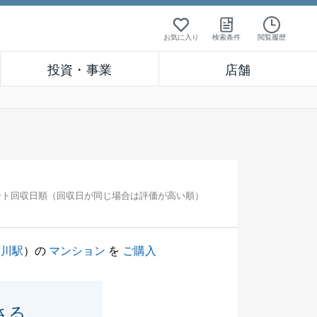
お気に入り
検索条件
閲覧履歴
投資・事業
店舗
ート回収日順（回収日が同じ場合は評価が高い順）
菊川駅
）の
マンション
を
ご購入
さる