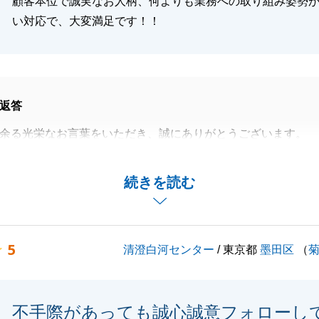
顧客本位で誠実なお人柄、何よりも業務への取り組み姿勢
い対応で、大変満足です！！
閉じる
返答
余る光栄なお言葉をいただき、誠にありがとうございます。
も大切にしている「お客様の立場に立った誠実な対応」をご
ことは、不動産仲介に携わる者としてこれ以上の喜びはござ
続きを読む
いた「気持ちが良い対応」というお言葉を励みに、これから
の担当者として、より一層質の高いサービスをご提供できる
5
清澄白河センター
/ 東京都
墨田区
（
いります。
お付き合いのほど、よろしくお願い申し上げます。
不手際があっても誠心誠意フォローし