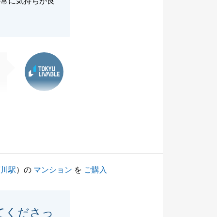
が常に気持ちが良
東急リバブル
菊川駅
）の
マンション
を
ご購入
てくださっ