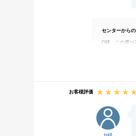
センターからの
O様、この度は
りがとうござい
ご契約からお引
お引渡しを迎え
にも各種手続き
もし今後、不動
お客様評価
とでもお気軽に
その際は迅速に
H様
用いただき、誠
今後ともどうぞ
H様