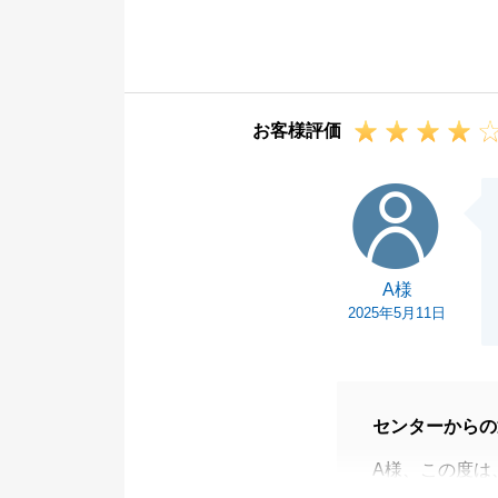
た。
これからは、よ
引き続き、よろ
お客様評価
A様
A様
2025年5月11日
センターからの
A様、この度は