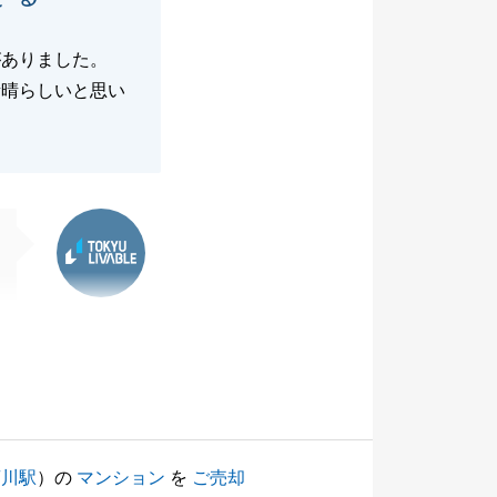
がありました。
素晴らしいと思い
東急リバブル
菊川駅
）の
マンション
を
ご売却