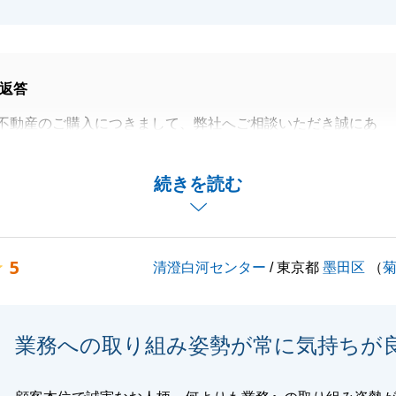
返答
不動産のご購入につきまして、弊社へご相談いただき誠にあ
ました。
渡しまでの手続きを担当させていただけたこと、また無事に
続きを読む
ることができましたこと、大変嬉しく思っております。O様
にご協力をいただき、心より御礼申し上げます。
産に関してご不明点やお困り事等ございましたら、些細なこ
5
清澄白河センター
/ 東京都
墨田区
（
お声掛けくださいませ。
対応させていただきます。改めまして、この度は弊社をご利
にありがとうございました。
業務への取り組み姿勢が常に気持ちが
よろしくお願い申し上げます。