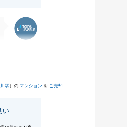
東急リバブル
菊川駅
）の
マンション
を
ご売却
良い