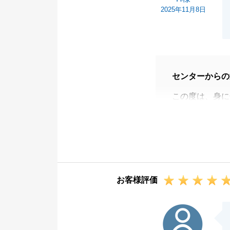
2025年11月8日
センターからの
この度は、身に
私が日頃から最
評価いただけた
いません。
H様からいただ
も東急リバブル
お客様評価
よう邁進してま
今後とも末永い
N様