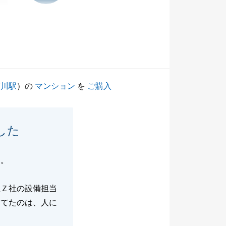
菊川駅
）の
マンション
を
ご購入
した
た。
社Ｚ社の設備担当
してたのは、人に