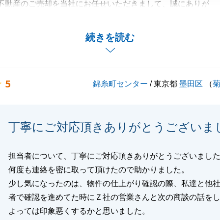
不動産のご売却を当社にお任せいただきまして、誠にありが
た。
しては、20年以上お住いになったお部屋をご売却されるとの
続きを読む
いもあったかと存じます。
れてきた不動産をいかに良い条件でご売却するかを、綿密に
とが印象的です。
5
錦糸町センター
/ 東京都
墨田区
（
ード感と安心感を大切にしておりますので、そちらを評価し
とが非常に光栄です。
ごとございましたらお気軽にご連絡いただければと存じま
丁寧にご対応頂きありがとうございま
の度は誠にありがとうございました。
担当者について、丁寧にご対応頂きありがとうございまし
何度も連絡を密に取って頂けたので助かりました。
少し気になったのは、物件の仕上がり確認の際、私達と他
閉じる
者で確認を進めてた時にＺ社の営業さんと次の商談の話を
よっては印象悪くするかと思いました。