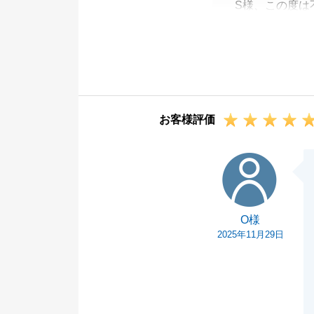
S様、この度は
とうございまし
S様におかれま
ことで色々な思
S様が大切にさ
お打合せしたこ
お客様評価
私自身も、スピ
ていただけたこ
O様
今後も、お困り
す。
改めまして、こ
O様
2025年11月29日