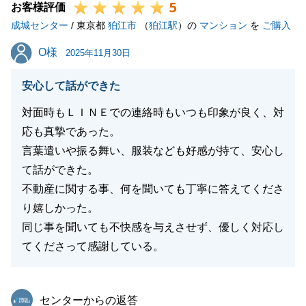
5
お客様評価
成城センター
/ 東京都
狛江市
（
狛江駅
）の
マンション
を
ご購入
O様
O様
2025年11月30日
安心して話ができた
対面時もＬＩＮＥでの連絡時もいつも印象が良く、対
応も真摯であった。
言葉遣いや振る舞い、服装なども好感が持て、安心し
て話ができた。
不動産に関する事、何を聞いても丁寧に答えてくださ
り嬉しかった。
同じ事を聞いても不快感を与えさせず、優しく対応し
てくださって感謝している。
東急リバブル
センターからの返答