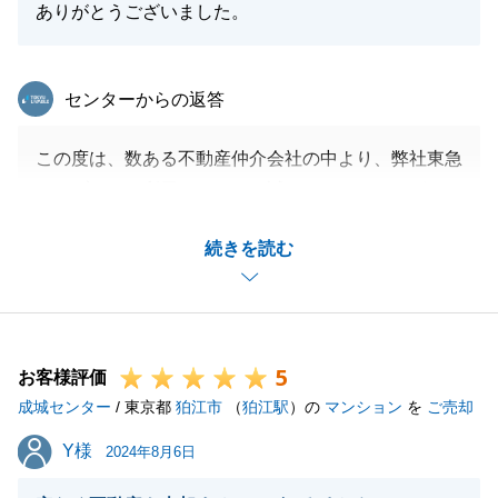
ありがとうございました。
東急リバブル
センターからの返答
この度は、数ある不動産仲介会社の中より、弊社東急
リバブルをご利用いただき、誠にありがとうございま
す。
続きを読む
途中困難に直面しましたが、K様のご協力・弊社協力
業者様とでワンチームで取り組み、無事にお住み替え
が完了出来ました。
この場を借りて、御礼申し上げます。
5
K様のお住み替えに携われたことを非常に誇らしく思
お客様評価
成城センター
っております。
/ 東京都
狛江市
（
狛江駅
）の
マンション
を
ご売却
今後もお困りごとがございましたらご連絡ください。
Y様
Y様
2024年8月6日
何卒宜しくお願い申し上げます。