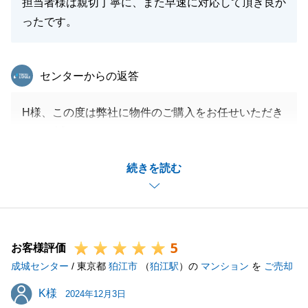
担当者様は親切丁寧に、また早速に対応して頂き良か
ったです。
東急リバブル
センターからの返答
H様、この度は弊社に物件のご購入をお任せいただき
まして誠にありがとうございました。
今後も不動産に関することでご相談事がございました
続きを読む
らいつでもお気軽にご連絡くださいませ。
どんな些細なことでも一生懸命にご対応させていただ
きます。
今後とも末永くよろしくお願いいたします。
5
お客様評価
成城センター
/ 東京都
狛江市
（
狛江駅
）の
マンション
を
ご売却
閉じる
K様
K様
2024年12月3日