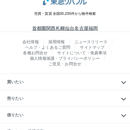
売買・賃貸 全国30,235件から物件検索
首都圏
関西
札幌
仙台
名古屋
福岡
会社情報
採用情報
ニュースリリース
ヘルプ・よくあるご質問
サイトマップ
各種お問合せ
サイトについて・免責事項
個人情報保護・プライバシーポリシー
ご意見・お問合せ
買いたい
マンションの購入
新築・分譲マンションの購入
売りたい
中古マンションの購入
一戸建ての購入
マンションの売却・査定
新築一戸建ての購入
一戸建ての売却・査定
借りたい
中古一戸建ての購入
土地の売却・査定
土地の購入
スピードAI査定
不動産購入の流れ
物件を借りる
不動産売却について
注目キーワード物件特集
オフィス・店舗の賃貸