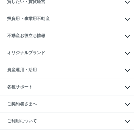
貸したい・賃貸経営
不動産査定について
購入ガイド
借りるときの流れ
売却サービス
借りるガイド
不動産売却の流れ
無料賃料査定
多言語対応
不動産買換えの流れ
マンション賃料データ
投資用・事業用不動産
売却ガイド
賃貸管理プラン
English
繁体中文
簡体中文
リロケーションについて
投資用不動産
貸すときの流れ
事業用不動産
不動産お役立ち情報
貸すガイド
マンション投資
投資用マンション
不動産AIアドバイザー Tellus Talk
マンション一棟
マンションライブラリー
オリジナルブランド
アパート経営
人気マンションランキング
アパート投資用物件
暮らしに役立つ不動産メディア

収益物件
当社売主リノベーションマンション
「Lnote」
ビル購入（ビル一棟）
一棟リノベーションマンション

資産運用・活用
不動産相場・不動産価格情報
投資用不動産の売却査定
L`GENTE（ルジェンテ）
不動産売却FAQ
事業用不動産の売却査定
区分リノベーションマンション

不動産コラム・ニュース
等価交換事業
海外不動産
Lideas（リディアス）
不動産用語集
不動産M&A
各種サポート
投資用一棟レジデンスWELL

不動産なんでもネット相談室
アセットマネジメント・出資
SQUARE（ウェルスクエア）
住まいの税金
不動産小口投資

シニア向けサポート
物件一括検索（購入＆賃貸）
LEGACIA（レガシア）
相続サポート
ご契約者さまへ
リフォームサポート
ご契約者さまサポートメニュー
ご紹介・再契約特典
ご利用について
入居者様専用-各種ご案内（賃貸）
東急こすもす会「こすもすWeb」
本人確認に関するお客様へのお願い