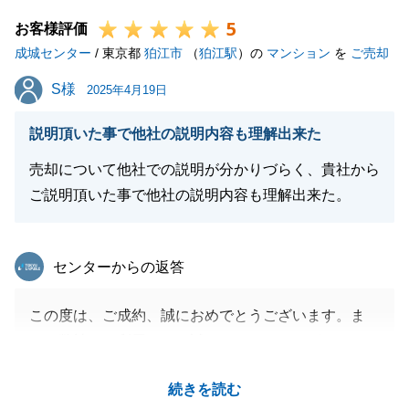
いただいた事が印象に残っております。
5
話しすぎてしまったところもあったかと存じますが、
お客様評価
成城センター
少しでもK様の参考になっていましたら幸いでござい
/ 東京都
狛江市
（
狛江駅
）の
マンション
を
ご売却
ます。
S様
S様
2025年4月19日
これからK様の暮らしがさらに豊かになる事を心から
願っております。
説明頂いた事で他社の説明内容も理解出来た
今後とも末永いお付き合いのほど何卒よろしくお願い
売却について他社での説明が分かりづらく、貴社から
申し上げます。
ご説明頂いた事で他社の説明内容も理解出来た。
東急リバブル
閉じる
センターからの返答
この度は、ご成約、誠におめでとうございます。ま
た、弊社をご利用頂き、誠にありがとうございます。
弊社が買主としてご自宅をお取引させて頂きました。
続きを読む
お買い換え先もお手伝いをさせて頂き、弊社のサービ