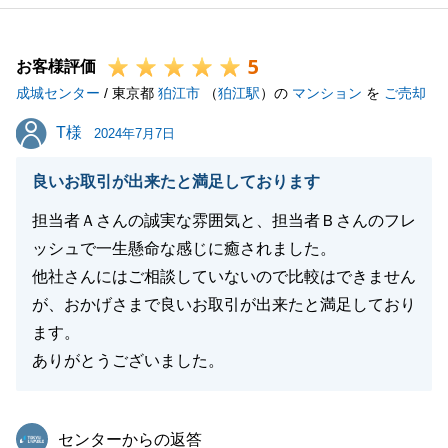
5
お客様評価
閉じる
成城センター
/ 東京都
狛江市
（
狛江駅
）の
マンション
を
ご売却
T様
T様
2024年7月7日
良いお取引が出来たと満足しております
担当者Ａさんの誠実な雰囲気と、担当者Ｂさんのフレ
ッシュで一生懸命な感じに癒されました。
他社さんにはご相談していないので比較はできません
が、おかげさまで良いお取引が出来たと満足しており
ます。
ありがとうございました。
東急リバブル
センターからの返答