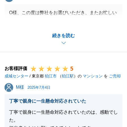
O様、この度は弊社をお選びいただき、またお忙しい
所アンケートにご協力頂き、誠にありがとうございま
した。
続きを読む
無事にお引渡までお付き合いさせて頂き、大変嬉しく
思っております。
今後も常に前向き・正確・丁寧な接客を心掛けてまい
ります。
5
不動産に関するお困りごとやご相談がございました
お客様評価
成城センター
ら、いつでも弊社にお問い合わせくださいませ。
/ 東京都
狛江市
（
狛江駅
）の
マンション
を
ご売却
今後とも何卒よろしくお願いいたします。
M様
M様
2025年7月4日
丁寧で親身に一生懸命対応されていた
閉じる
丁寧で親身に一生懸命対応されていたのは、感動でし
た。