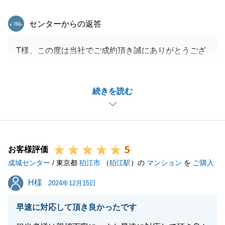
東急リバブル
センターからの返答
T様、この度は当社でご成約頂き誠にありがとうござ
いました。
前回の物件と合わせて２年くらいかかりましたが、無
続きを読む
事にご成約できてよかったです。
今後もまた不動産売買のご相談がありましたら、是非
当社をご用命ください。
5
お客様評価
成城センター
/ 東京都
狛江市
（
狛江駅
）の
マンション
を
ご購入
閉じる
H様
H様
2024年12月15日
早速に対応して頂き良かったです