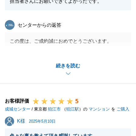
担当者さんにお願いできてよかったです。
東急リバブル
センターからの返答
この度は、ご成約誠におめでとうございます。
今回、お買い換えのお手伝いをさせて頂きました。
ご購入先のお引渡しが完了しておりましたので、なる
続きを読む
べく高く、早くご成約ができるよう、弊社のサービス
を最大限活用して販売活動を行わせて頂きました。
結果として、良いご条件でご成約ができて良かったで
す。
5
また機会がございましたら、宜しくお願い申し上げま
お客様評価
成城センター
す。
/ 東京都
狛江市
（
狛江駅
）の
マンション
を
ご購入
K様
K様
2025年5月10日
閉じる
色々な事を教えて頂き感謝しています