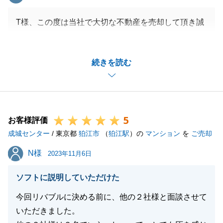
T様、この度は当社で大切な不動産を売却して頂き誠
にありがとうございました。
また嬉しいお褒めのお言葉誠にありがとうございま
続きを読む
す。
いつも笑顔で優しくご対応してくださり、T様と出会
えたこと心から嬉しく思います。
無事にお引渡しまで完了できたのは、T様のご協力の
5
お陰でございます。
お客様評価
成城センター
また不動産に関することでお困りのことがあれば、お
/ 東京都
狛江市
（
狛江駅
）の
マンション
を
ご売却
気軽にご連絡くださいませ。
N様
N様
2023年11月6日
この度は誠にありがとうございました。
ソフトに説明していただけた
今回リバブルに決める前に、他の２社様と面談させて
閉じる
いただきました。