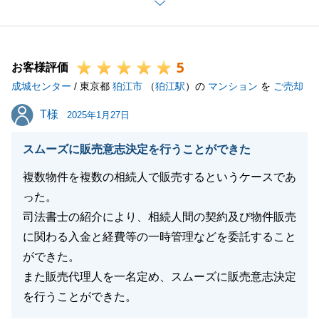
スをご利用頂いたことでスムーズにお住み替えが出来
ました。
また機会がございましたら、お声がけ頂ければと思い
5
ます。
お客様評価
成城センター
/ 東京都
狛江市
（
狛江駅
）の
マンション
を
ご売却
T様
T様
2025年1月27日
閉じる
スムーズに販売意志決定を行うことができた
複数物件を複数の相続人で販売するというケースであ
った。
司法書士の紹介により、相続人間の契約及び物件販売
に関わる入金と経費等の一時管理などを委託すること
ができた。
また販売代理人を一名定め、スムーズに販売意志決定
を行うことができた。