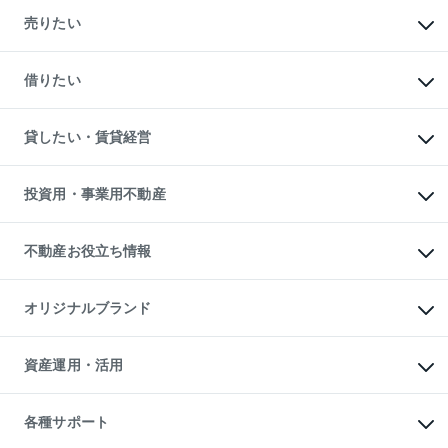
マンションの購入
新築・分譲マンションの購入
売りたい
中古マンションの購入
一戸建ての購入
マンションの売却・査定
新築一戸建ての購入
一戸建ての売却・査定
借りたい
中古一戸建ての購入
土地の売却・査定
土地の購入
スピードAI査定
不動産購入の流れ
物件を借りる
不動産売却について
注目キーワード物件特集
オフィス・店舗の賃貸
貸したい・賃貸経営
不動産査定について
購入ガイド
借りるときの流れ
売却サービス
借りるガイド
不動産売却の流れ
無料賃料査定
多言語対応
不動産買換えの流れ
マンション賃料データ
投資用・事業用不動産
売却ガイド
賃貸管理プラン
English
繁体中文
簡体中文
リロケーションについて
投資用不動産
貸すときの流れ
事業用不動産
不動産お役立ち情報
貸すガイド
マンション投資
投資用マンション
不動産AIアドバイザー Tellus Talk
マンション一棟
マンションライブラリー
オリジナルブランド
アパート経営
人気マンションランキング
アパート投資用物件
暮らしに役立つ不動産メディア

収益物件
当社売主リノベーションマンション
「Lnote」
ビル購入（ビル一棟）
一棟リノベーションマンション

資産運用・活用
不動産相場・不動産価格情報
投資用不動産の売却査定
L`GENTE（ルジェンテ）
不動産売却FAQ
事業用不動産の売却査定
区分リノベーションマンション

不動産コラム・ニュース
等価交換事業
海外不動産
Lideas（リディアス）
不動産用語集
不動産M&A
各種サポート
投資用一棟レジデンスWELL

不動産なんでもネット相談室
アセットマネジメント・出資
SQUARE（ウェルスクエア）
住まいの税金