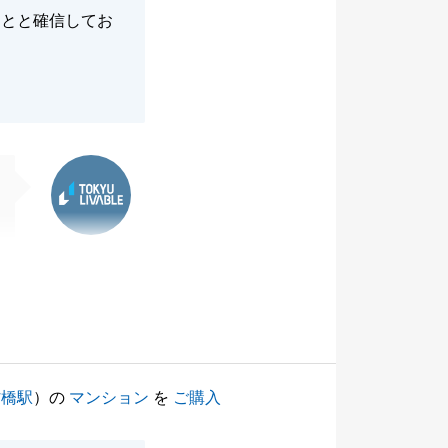
ことと確信してお
東急リバブル
村橋駅
）の
マンション
を
ご購入