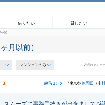
借りたい
貸したい
声一覧
６ヶ月以前）
表示はアンケ
3
練馬センター
/ 東京都
練馬区
（
中
スムーズに事務手続きが出来まして感