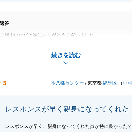
返答
ご利用いただき誠にありがとうございました。
や買取保証をご利用頂き、売却と購入をスムーズに進めるこ
たです。
続きを読む
とでお困りごと等ございましたらお気軽にご連絡頂けますと
よろしくお願いいたします。
5
本八幡センター
/ 東京都
練馬区
（
中
閉じる
レスポンスが早く親身になってくれた
レスポンスが早く、親身になってくれた点が特に良かった