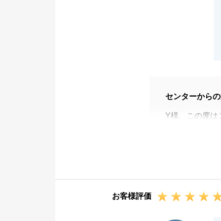
センターからの
Y様、この度は
がとうございま
ご自宅のお住み
購入・売却と併
きず無事にお取
改めまして御礼
お客様評価
ご相談からご決
もありました。