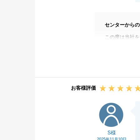
センターからの
この度は当社を
当社の立替払い
とができ良かっ
また不動産のこ
幸いです。
引き続きどうぞ
お客様評価
S様
S様
2025年11月10日