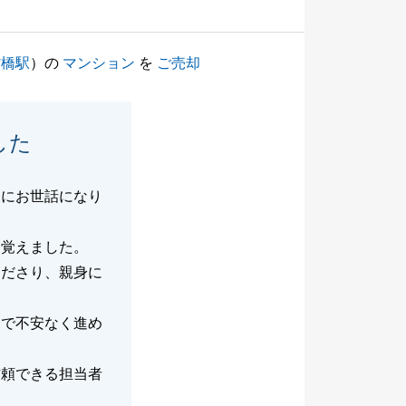
村橋駅
）の
マンション
を
ご売却
した
様にお世話になり
を覚えました。
くださり、親身に
まで不安なく進め
信頼できる担当者