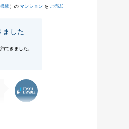
村橋駅
）の
マンション
を
ご売却
きました
契約できました。
東急リバブル