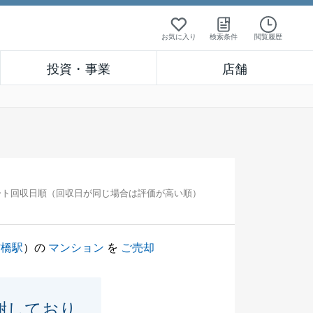
お気に入り
検索条件
閲覧履歴
投資・事業
店舗
ート回収日順（回収日が同じ場合は評価が高い順）
村橋駅
）の
マンション
を
ご売却
謝しており