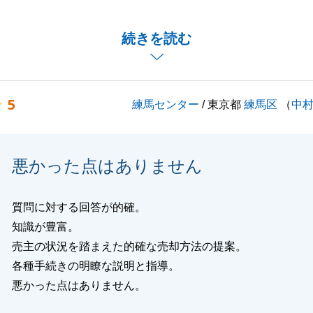
同日でのお手続きであり、決済の場所についても移動が必要
続きを読む
お手数お掛け致しましたが、スムーズなお取引を行え大変感
。
とがございましたらお声掛けいただけますと幸いです。
5
練馬センター
/ 東京都
練馬区
（
中
くお願いいたします。
悪かった点はありません
閉じる
質問に対する回答が的確。
知識が豊富。
売主の状況を踏まえた的確な売却方法の提案。
各種手続きの明瞭な説明と指導。
悪かった点はありません。