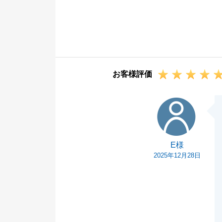
た。
売却・購入共に
なためK様には
謝しております
今後もお困りご
お客様評価
引き続きよろし
E様
E様
2025年12月28日