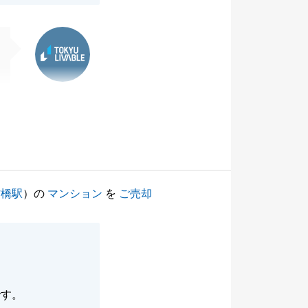
東急リバブル
村橋駅
）の
マンション
を
ご売却
です。