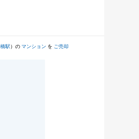
村橋駅
）の
マンション
を
ご売却