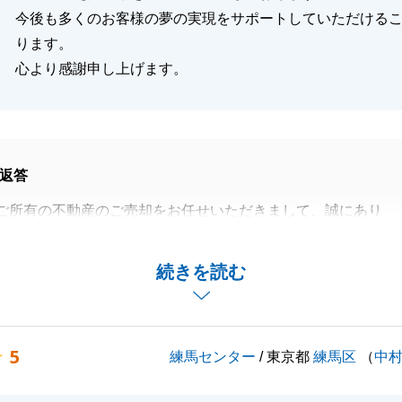
今後も多くのお客様の夢の実現をサポートしていただける
ります。
心より感謝申し上げます。
返答
ご所有の不動産のご売却をお任せいただきまして、誠にあり
した。
替えのお手伝いができ光栄でございます。
続きを読む
せて長期間に渡りましたが、Y様のご協力もあり、問題が起
引を終えることが出来ました。
申し上げます。
5
練馬センター
/ 東京都
練馬区
（
中
済までの約2年間共にした時間も多く、ご決済後少し寂しさ