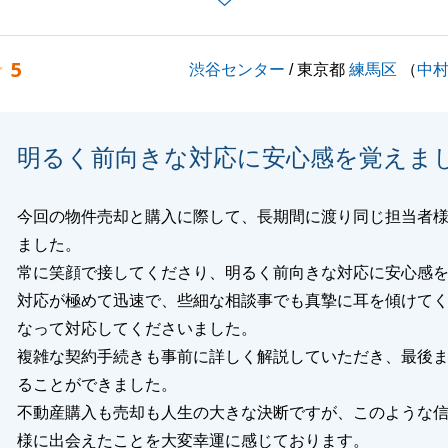
K様が大切にされてきた不動産を、大事に使っていただける
まいります。
5
渋谷センター
/ 東京都
練馬区
（
中
りがとうございました。
明るく前向きな対応に安心感を覚えま
閉じる
今回の物件売却と購入に際して、長期間に渡り同じ担当者
ました。
常に笑顔で接してくださり、明るく前向きな対応に安心感
対応が極めて迅速で、些細な相談事でも真摯に耳を傾けて
なって対応してくださいました。
複雑な契約手続きも事前に詳しく解説していただき、最後
ることができました。
不動産購入も売却も人生の大きな決断ですが、このような
様に出会えたことを大変幸運に感じております。