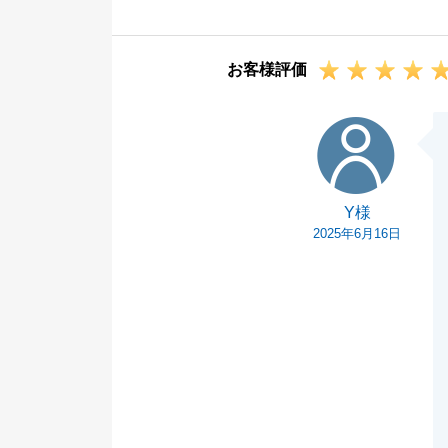
再販売の際も、
買主様を探して
お客様評価
この度は誠にあ
Y様
Y様
2025年6月16日