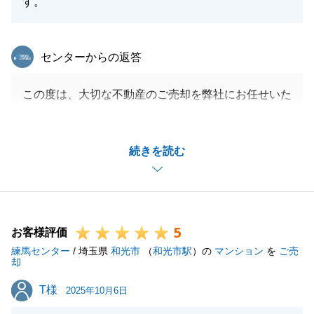
す。
東急リバブル
センターからの返答
この度は、大切な不動産のご売却を弊社にお任せいた
だきまして、誠にありがとうございます。
相続人が多く、手続き等難航する可能性もあると思っ
続きを読む
ていたのですが、T様をはじめ相続人の皆様に迅速に
ご対応いただき無事、ご契約からご決済まで無事迎え
ることができました。
重ねて感謝申し上げます。
5
この度の取引は弊社が買主となり、リフォームをして
お客様評価
練馬センター
再販売をしますので、リフォームが完成いたしました
/ 埼玉県
和光市
（
和光市駅
）の
マンション
を
ご売
却
らT様にも写真等お送りいたします。
T様
T様
今後とも宜しくお願いいたします。
2025年10月6日