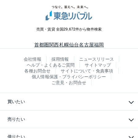
売買・賃貸 全国29,672件から物件検索
首都圏
関西
札幌
仙台
名古屋
福岡
会社情報
採用情報
ニュースリリース
ヘルプ・よくあるご質問
サイトマップ
各種お問合せ
サイトについて・免責事項
個人情報保護・プライバシーポリシー
ご意見・お問合せ
買いたい
マンションの購入
新築・分譲マンションの購入
売りたい
中古マンションの購入
一戸建ての購入
マンションの売却・査定
新築一戸建ての購入
一戸建ての売却・査定
借りたい
中古一戸建ての購入