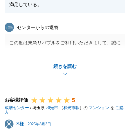
満足している。
東急リバブル
センターからの返答
この度は東急リバブルをご利用いただきまして、誠に
ありがとうございました。
ご契約からご決済まで大変タイトなスケジュールでは
続きを読む
ありましたが、U様のご尽力のおかげで無事にお引き
渡しを迎えられました。
些細な事でも構いませんので、今後もお力になる事が
できましたら幸いです。
5
どうぞよろしくお願い申し上げます。
お客様評価
成増センター
/ 埼玉県
和光市
（
和光市駅
）の
マンション
を
ご購
入
S様
S様
2025年8月3日
閉じる