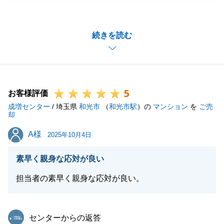
ました。
また、お褒めのお言葉頂き大変嬉しく存じます。
続きを読む
4年半前と同様、ご売却とご購入のタイミングが重な
り大変だったかと存じますが、Ｔ様の負担を軽減でき
るよう努めて参りましたので喜んで頂けて良かったで
す。
5
引き続き不動産のことで何かお困りごとございました
お客様評価
成増センター
らお気軽に申しつけ下さいませ。
/ 埼玉県
和光市
（
和光市駅
）の
マンション
を
ご売
却
A様
A様
2025年10月4日
閉じる
素早く親身な応対が良い
担当者の素早く親身な応対が良い。
東急リバブル
センターからの返答