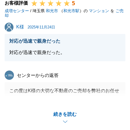
5
お客様評価
成増センター
/ 埼玉県
和光市
（
和光市駅
）の
マンション
を
ご売
却
K様
K様
2025年11月24日
対応が迅速で親身だった
対応が迅速で親身だった。
東急リバブル
センターからの返答
この度はK様の大切な不動産のご売却を弊社のお任せ
いただきまして、誠にありがとうございます。
お仕事でお忙しい中、Ｋ様にもご契約・ご決済手続き
続きを読む
を迅速にご対応いただき、無事ご決済まで迎えること
ができました。重ねて感謝申し上げます。