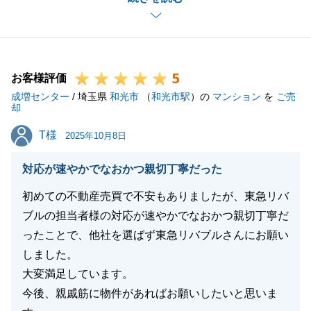
引き続き不動産に関するお悩み等ございましたらお気
軽に御連絡頂けますと幸いです。
何卒宜しくお願いいたします。
5
お客様評価
成増センター
/ 埼玉県
和光市
（
和光市駅
）の
マンション
を
ご売
却
閉じる
T様
T様
2025年10月8日
対応が速やかでなおかつ親切丁寧だった
初めての不動産売買で不安もありましたが、東急リバ
ブルの担当者様の対応が速やかでなおかつ親切丁寧だ
ったことで、他社を選ばず東急リバブルさんにお願い
しました。
大変満足しています。
今後、親戚筋に物件があればお願いしたいと思いま