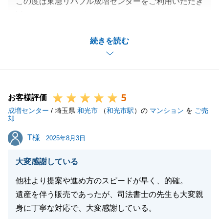
この度は東急リバブル成増センターをご利用いただき
誠にありがとうございます。
契約から引渡しまでスムーズに行ったのもS様や売主
続きを読む
様の御協力あってと感じております。
引き続きリフォームについてもご相談などございまし
たらお気軽に御連絡を頂けますと幸いです。
今後ともどうぞよろしくお願いいたします。
5
お客様評価
成増センター
/ 埼玉県
和光市
（
和光市駅
）の
マンション
を
ご売
却
閉じる
T様
T様
2025年8月3日
大変感謝している
他社より提案や進め方のスピードが早く、的確。
遺産を伴う販売であったが、司法書士の先生も大変親
身に丁寧な対応で、大変感謝している。