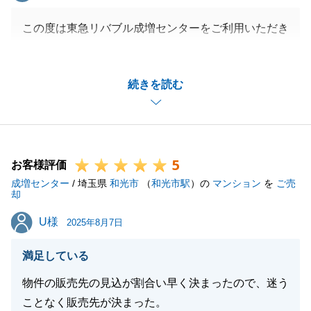
この度は東急リバブル成増センターをご利用いただき
ありがとうございます。
とても良い買主様と巡り合えて良かったです。
続きを読む
引き続き不動産に関するご相談等ございましたらお気
軽に御連絡ください。
今後ともどうぞよろしくお願いいたします。
5
お客様評価
成増センター
/ 埼玉県
和光市
（
和光市駅
）の
マンション
を
ご売
閉じる
却
U様
U様
2025年8月7日
満足している
物件の販売先の見込が割合い早く決まったので、迷う
ことなく販売先が決まった。