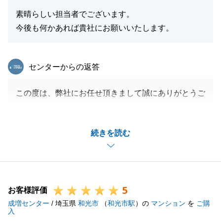
素晴らしい担当者でございます。
今後も何かあれば貴社にお願いいたします。
東急リバブル
センターからの返答
この度は、弊社にお任せ頂きまして誠にありがとうご
ざいました。
A様の不動産のご売却に携わることができて私として
続きを読む
も嬉しい限りでございます。
今後不動産関係でお困りのことがございましたら是
非、弊社までご相談くださいませ。
お知り合いの方などのご紹介等も承っております。
5
この度は、本当にありがとうございました。
お客様評価
成増センター
/ 埼玉県
和光市
（
和光市駅
）の
マンション
を
ご購
入