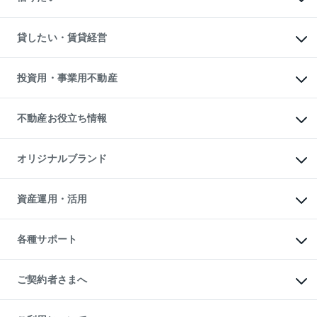
土地の売却・査定
土地の購入
スピードAI査定
不動産購入の流れ
物件を借りる
不動産売却について
注目キーワード物件特集
オフィス・店舗の賃貸
貸したい・賃貸経営
不動産査定について
購入ガイド
借りるときの流れ
売却サービス
借りるガイド
不動産売却の流れ
無料賃料査定
多言語対応
不動産買換えの流れ
マンション賃料データ
投資用・事業用不動産
売却ガイド
賃貸管理プラン
English
繁体中文
簡体中文
リロケーションについて
投資用不動産
貸すときの流れ
事業用不動産
不動産お役立ち情報
貸すガイド
マンション投資
投資用マンション
不動産AIアドバイザー Tellus Talk
マンション一棟
マンションライブラリー
オリジナルブランド
アパート経営
人気マンションランキング
アパート投資用物件
暮らしに役立つ不動産メディア

収益物件
当社売主リノベーションマンション
「Lnote」
ビル購入（ビル一棟）
一棟リノベーションマンション

資産運用・活用
不動産相場・不動産価格情報
投資用不動産の売却査定
L`GENTE（ルジェンテ）
不動産売却FAQ
事業用不動産の売却査定
区分リノベーションマンション

不動産コラム・ニュース
等価交換事業
海外不動産
Lideas（リディアス）
不動産用語集
不動産M&A
各種サポート
投資用一棟レジデンスWELL

不動産なんでもネット相談室
アセットマネジメント・出資
SQUARE（ウェルスクエア）
住まいの税金
不動産小口投資

シニア向けサポート
物件一括検索（購入＆賃貸）
LEGACIA（レガシア）
相続サポート
ご契約者さまへ
リフォームサポート
ご契約者さまサポートメニュー
ご紹介・再契約特典