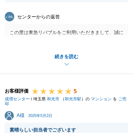
東急リバブル
センターからの返答
この度は東急リバブルをご利用いただきまして、誠に
ありがとうございました。
ご相談時からご契約までにお時間がかかり、T様には
続きを読む
大変なご心労をおかけしました。
無事にご決済を迎えられましたのも、T様のご尽力の
おかげでございます。
今後も些細な事でも構いませんので、お力になれまた
5
しら幸いです。
お客様評価
成増センター
どうぞよろしくお願い申し上げます。
/ 埼玉県
和光市
（
和光市駅
）の
マンション
を
ご売
却
A様
A様
2025年5月2日
閉じる
素晴らしい担当者でございます