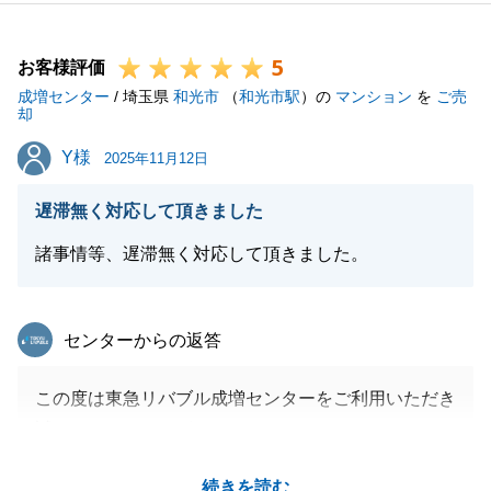
非対面でのご決済であったため、最後にお会いするこ
とが出来ず残念ではございましたが、また何かの際に
5
はお気軽にご相談ください。今後とも宜しくお願いい
お客様評価
成増センター
たします。
/ 埼玉県
和光市
（
和光市駅
）の
マンション
を
ご売
却
Y様
Y様
2025年11月12日
閉じる
遅滞無く対応して頂きました
諸事情等、遅滞無く対応して頂きました。
東急リバブル
センターからの返答
この度は東急リバブル成増センターをご利用いただき
誠にありがとうございます。
Y様のご協力もありお手続きについてもスムーズに進
続きを読む
めることができました。