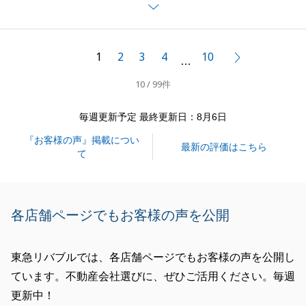
S様ご家族の新生活が素晴らしいものとなるよう心か
ら願っております。
引き続き不動産に関するお悩み等ございましたら、ご
1
2
3
4
10
次へ
…
連絡くださいませ。
10 / 99件
今後ともどうぞ宜しくお願い申し上げます。
毎週更新予定 最終更新日：8月6日
『お客様の声』掲載につい
閉じる
最新の評価はこちら
て
各店舗ページでもお客様の声を公開
東急リバブルでは、各店舗ページでもお客様の声を公開し
ています。不動産会社選びに、ぜひご活用ください。毎週
更新中！