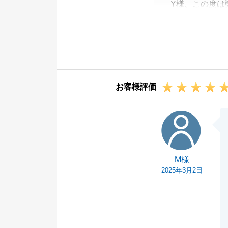
Y様、この度は
いました。
満足いただける
お取引自体は終
したらいつでも
今後ともよろし
お客様評価
M様
M様
2025年3月2日