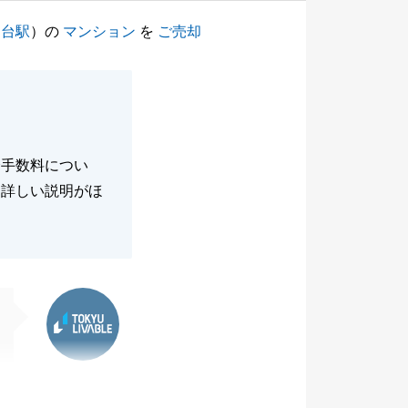
園台駅
）の
マンション
を
ご売却
介手数料につい
、詳しい説明がほ
東急リバブル