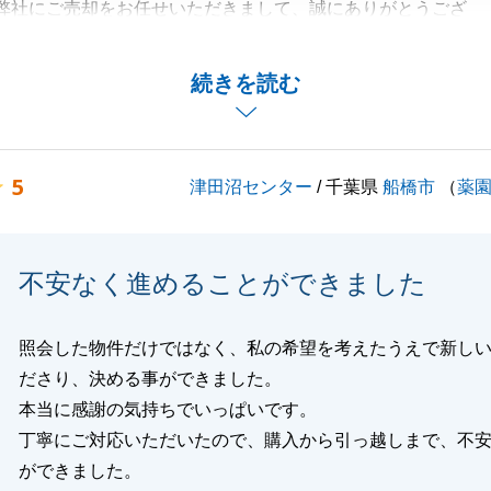
弊社にご売却をお任せいただきまして、誠にありがとうござ
お取引ができましたこと、大変うれしく思っております。
続きを読む
了いたしましたが、今後も何かお力になれることがございま
お声がけくださいませ。
くお願いいたします。
5
津田沼センター
/ 千葉県
船橋市
（
薬
閉じる
不安なく進めることができました
照会した物件だけではなく、私の希望を考えたうえで新し
ださり、決める事ができました。
本当に感謝の気持ちでいっぱいです。
丁寧にご対応いただいたので、購入から引っ越しまで、不
ができました。