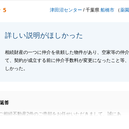
等ございましたら、いつでもお気軽にご相談下さいませ。
5
津田沼センター
/ 千葉県
船橋市
（
薬
閉じる
詳しい説明がほしかった
相続財産の一つに仲介を依頼した物件があり、空家等の仲
て、契約が成立する前に仲介手数料が変更になったこと等
しかった。
返答
ご相続不動産2件のご売却をお任せいただきまして、誠にあ
ました。