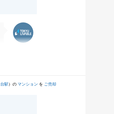
東急リバブル
園台駅
）の
マンション
を
ご売却