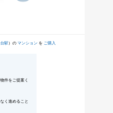
園台駅
）の
マンション
を
ご購入
い物件をご提案く
安なく進めること