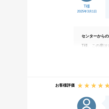
T様
2025年3月1日
センターからの
T様、この度は
うございました
お引渡しの際に
だいたことがと
また、不動産売
気軽にお申しつ
お客様評価
その際にもぜひ
T様のご多幸を
M様