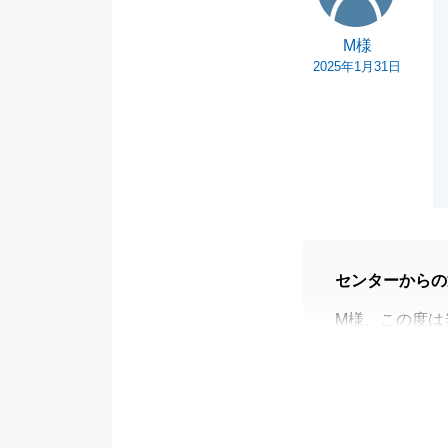
M様
2025年1月31日
センターからの
M様、この度は
ざいました。
毎度ご遠方より
めることが出来
ご協力誠にあり