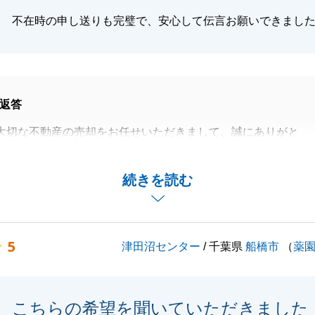
不在時の申し送りも完璧で、安心して伝言お願いできまし
返答
大切な不動産の売却をお任せいただきまして、誠にありがと
。
、T様のほうから当社をお選びいただいたご理由をお話いた
続きを読む
ても嬉しく、今後の励みになりました。
買に関わらず、お困りのことがございましたら、いつでもお
けくださいませ。
5
津田沼センター
/ 千葉県
船橋市
（
薬
お力になれたらと思います。
、心よりお祈り申し上げます。
こちらの希望を聞いていただきました