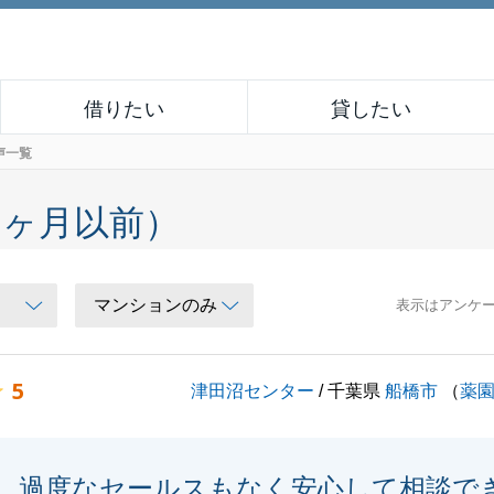
借りたい
貸したい
声一覧
６ヶ月以前）
表示はアンケ
5
津田沼センター
/ 千葉県
船橋市
（
薬
過度なセールスもなく安心して相談で