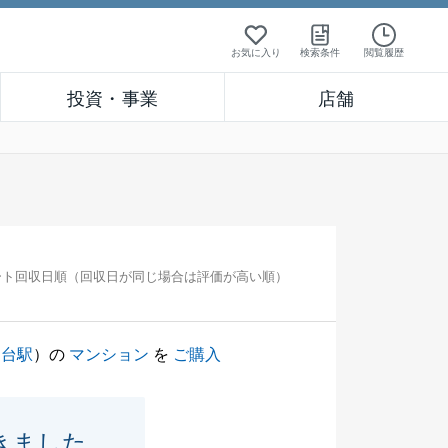
お気に入り
検索条件
閲覧履歴
投資・事業
店舗
ート回収日順（回収日が同じ場合は評価が高い順）
園台駅
）の
マンション
を
ご購入
きました