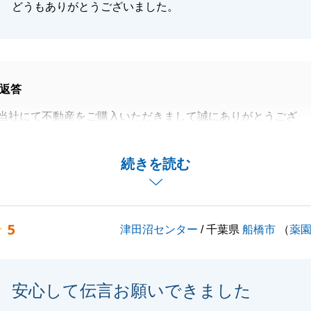
どうもありがとうございました。
返答
当社にて不動産をご購入いただきまして誠にありがとうござ
件に合った新規物件をご紹介でき、また大変お喜びいただき
続きを読む
も大変嬉しく思います。
えできることがございましたら、いつでもお気軽にご相談く
5
津田沼センター
/ 千葉県
船橋市
（
薬
度は誠にありがとうございました。
安心して伝言お願いできました
閉じる