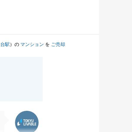
園台駅
）の
マンション
を
ご売却
東急リバブル