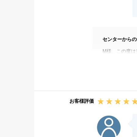
センターからの
M様、この度は
いました。
M様のご希望条
まして、私自身
今後何かお力添
ださいませ。
お客様評価
改めましてこの
T様