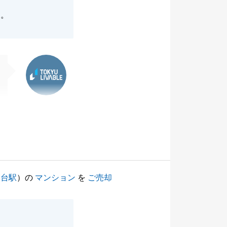
た。
東急リバブル
園台駅
）の
マンション
を
ご売却