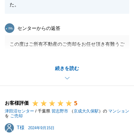
た。
東急リバブル
センターからの返答
この度はご所有不動産のご売却をお任せ頂き有難うご
ざいました。
内装状況により、最終的に買取になりましたが、ご満
続きを読む
足頂けましたようで何よりです。
また不動産に関してのお困りごと等ございましたら、
何なりとお気軽にお声掛け下さい。
この度は誠に有難うございました。
5
お客様評価
津田沼センター
/ 千葉県
習志野市
（
京成大久保駅
）の
マンション
を
ご売却
閉じる
T様
T様
2024年9月15日