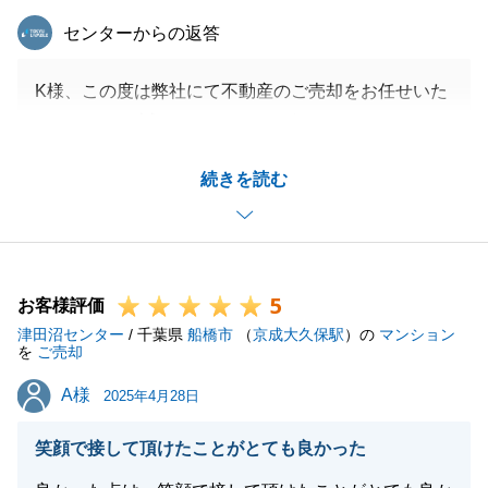
東急リバブル
センターからの返答
K様、この度は弊社にて不動産のご売却をお任せいた
だきまして、誠にありがとうございました。
別のお客様からのご紹介による取引でしたが、本当に
続きを読む
ご縁を感じられた取引となりました。
結果的に、K様のご満足のいく取引となり、大変嬉し
く思います。
今後とも何かお困りのことなどございましたら、いつ
5
でもお気軽にお申しつけくださいませ。
お客様評価
津田沼センター
K様のご多幸を心よりお祈り申し上げます。
/ 千葉県
船橋市
（
京成大久保駅
）の
マンション
を
ご売却
A様
A様
2025年4月28日
閉じる
笑顔で接して頂けたことがとても良かった