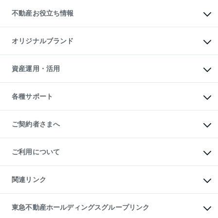
投資用不動産
貸すときの流れ
事業用不動産
不動産お役立ち情報
貸すガイド
マンション投資
投資用マンション
不動産AIアドバイザー Tellus Talk
マンション一棟
マンションライブラリー
オリジナルブランド
アパート経営
人気マンションランキング
アパート投資用物件
暮らしに役立つ不動産メディア

収益物件
当社売主リノベーションマンション
「Lnote」
ビル購入（ビル一棟）
一棟リノベーションマンション

資産運用・活用
不動産相場・不動産価格情報
投資用不動産の売却査定
L`GENTE（ルジェンテ）
不動産売却FAQ
事業用不動産の売却査定
区分リノベーションマンション

不動産コラム・ニュース
等価交換事業
海外不動産
Lideas（リディアス）
不動産用語集
不動産M&A
各種サポート
投資用一棟レジデンスWELL

不動産なんでもネット相談室
アセットマネジメント・出資
SQUARE（ウェルスクエア）
住まいの税金
不動産小口投資

シニア向けサポート
物件一括検索（購入＆賃貸）
LEGACIA（レガシア）
相続サポート
ご契約者さまへ
リフォームサポート
ご契約者さまサポートメニュー
ご紹介・再契約特典
ご利用について
入居者様専用-各種ご案内（賃貸）
東急こすもす会「こすもすWeb」
本人確認に関するお客様へのお願い
金融商品取引について
関連リンク
東急リバブル ソーシャルメディアポリシー
ご意見・お問い合わせ（金融商品取引専用の相談・お問い合わせ窓口）
すまいValue
保険募集におけるプライバシー・ポリシー
これからご結婚される方に東急百貨店のブライダルクラブ
東急不動産ホールディングスグループリンク
ダイレクトメール（郵送物）・Eメールなどの送付停止について
人材サービスのご用命は 東急リバブルスタッフ株式会社まで
宅地建物取引業者の皆様へ