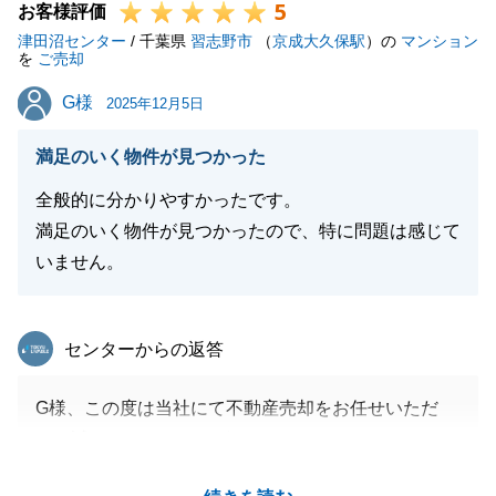
5
お客様評価
津田沼センター
/ 千葉県
習志野市
（
京成大久保駅
）の
マンション
を
ご売却
G様
G様
2025年12月5日
満足のいく物件が見つかった
全般的に分かりやすかったです。
満足のいく物件が見つかったので、特に問題は感じて
いません。
東急リバブル
センターからの返答
G様、この度は当社にて不動産売却をお任せいただ
き、誠にありがとうございました。
今回はお引越しもあり、ご協力いただくことが多くご