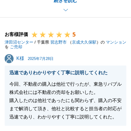
続きを読む
ざいましたが、G様がいつも迅速にご対応いただいた
お陰様で、無事にお取引を終えることができました。
感謝申し上げます。
今後とも、何かお困りのことがございましたら些細な
5
ことでも構いませんのでご連絡いただければと存じま
お客様評価
津田沼センター
す。引き続きよろしくお願いいたします。
/ 千葉県
習志野市
（
京成大久保駅
）の
マンション
を
ご売却
K様
K様
2025年7月28日
閉じる
迅速でありわかりやすく丁寧に説明してくれた
今回、不動産の購入は他社で行ったが、東急リバブル
株式会社には不動産の売却をお願いした。
購入したのは他社であったにも関わらず、購入の不安
まで解消して頂き、他社と比較すると担当者の対応が
迅速であり、わかりやすく丁寧に説明してくれた。