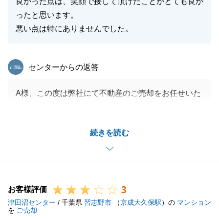
良かった点は、笑顔で接して頂けたことがとても良か
ったと思います。
悪い点は特にありませんでした。
東急リバブル
センターからの返答
A様、この度は弊社にて不動産のご売却をお任せいた
だきまして、誠にありがとうございました。
また大変貴重なご意見をいただきまして、誠にありが
続きを読む
とうございます。
今回のお取引はご契約からご決済までお日にちが空い
てしまいましたが、こちらの度重なるお願いにも、い
つも迅速にご協力くださりましたおかげで、とてもス
3
ムーズにお取引を終えることができました。
お客様評価
津田沼センター
今後とも何かお困りのことなどございましたら、いつ
/ 千葉県
習志野市
（
京成大久保駅
）の
マンション
を
ご売却
でもお気軽にお申しつけくださいませ。