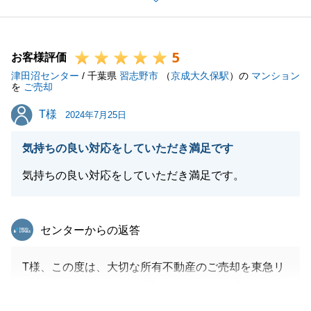
格闘技に関するお話をすることができ、私自身もお伺
いする時は楽しみに思っておりました。
5
ご相続の件も含めて、今後ともお力になれればと存じ
お客様評価
津田沼センター
ております。
/ 千葉県
習志野市
（
京成大久保駅
）の
マンション
を
ご売却
宜しくお願い申し上げます。
T様
T様
2024年7月25日
気持ちの良い対応をしていただき満足です
閉じる
気持ちの良い対応をしていただき満足です。
東急リバブル
センターからの返答
T様、この度は、大切な所有不動産のご売却を東急リ
バブルに一任いただき、誠にありがとう御座いまし
た。