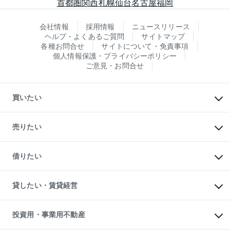
首都圏
関西
札幌
仙台
名古屋
福岡
会社情報
採用情報
ニュースリリース
ヘルプ・よくあるご質問
サイトマップ
各種お問合せ
サイトについて・免責事項
個人情報保護・プライバシーポリシー
ご意見・お問合せ
買いたい
マンションの購入
新築・分譲マンションの購入
売りたい
中古マンションの購入
一戸建ての購入
マンションの売却・査定
新築一戸建ての購入
一戸建ての売却・査定
借りたい
中古一戸建ての購入
土地の売却・査定
土地の購入
スピードAI査定
不動産購入の流れ
物件を借りる
不動産売却について
注目キーワード物件特集
オフィス・店舗の賃貸
貸したい・賃貸経営
不動産査定について
購入ガイド
借りるときの流れ
売却サービス
借りるガイド
不動産売却の流れ
無料賃料査定
多言語対応
不動産買換えの流れ
マンション賃料データ
投資用・事業用不動産
売却ガイド
賃貸管理プラン
English
繁体中文
簡体中文
リロケーションについて