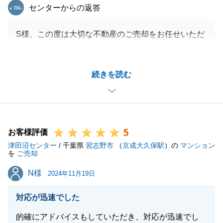
東急リバブル
センターからの返答
S様、この度は大切な不動産のご売却をお任せいただ
きまして、誠にありがとうございました。
当初、別の仲介業者さんで販売活動されていて、かな
続きを読む
り想定よりもお時間がかかってしまっているためご相
談いただきました。
結果的にお任せいただいてから2か月以内でご売却す
ることができ、大変うれしく思っております。
5
お取引は終わりましたが、今後もいつでもなんでもお
お客様評価
津田沼センター
気軽にお問合せ下さいませ。
/ 千葉県
習志野市
（
京成大久保駅
）の
マンション
を
ご売却
よろしくお願い申し上げます。
N様
N様
2024年11月19日
対応が迅速でした
閉じる
的確にアドバイスもしていただき、対応が迅速でし