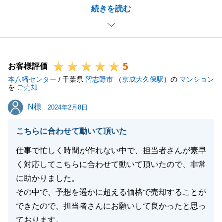
続きを読む
他社様からのご回答を待っている間は、ドキドキして
おりました。
最終的に、最後までお取引ができ、大変嬉しく思いま
す。
5
今後も、何か相談事がありましたらお知らせくださ
お客様評価
本八幡センター
い。
/ 千葉県
習志野市
（
京成大久保駅
）の
マンション
を
ご売却
宜しくお願い申し上げます。
N様
N様
2024年2月8日
こちらに合わせて動いて頂いた
閉じる
仕事で忙しく時間が作れない中で、担当者さんが素早
く対応してこちらに合わせて動いて頂いたので、非常
に助かりました。
その中で、予想を遥かに超える価格で売却することが
できたので、担当者さんにお願いして良かったと思っ
ております。