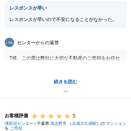
レスポンスが早い
レスポンスが早いので不安になることがなかった。
東急リバブル
センターからの返答
T様、この度は弊社に大切な不動産のご売却をお任せ
いただきまして、誠にありがとうございました。
お手続き等、いろいろと大変だったかと思いますが、
続きを読む
スムーズにご対応いただきまして、本当にありがとう
ございました。
今後とも何かお力になれることがございましたら、い
つでもご連絡くださいませ。
5
いつでもお力になれるよう、精一杯尽力いたします。
お客様評価
津田沼センター
引き続きよろしくお願いします。
/ 千葉県
習志野市
（
京成大久保駅
）の
マンション
を
ご売却