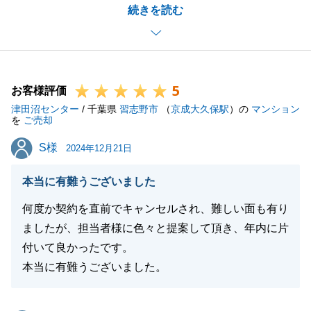
続きを読む
果となりました。
タイトなスケジュールの中、日時の確認等が至らずご
不快な思いをさせてしまい申し訳ございませんでし
た。
5
以後より一層、お客様に寄り添った対応を心がけさせ
お客様評価
津田沼センター
ていただきます。
/ 千葉県
習志野市
（
京成大久保駅
）の
マンション
を
ご売却
お引渡し後も、何かご不明な点がございましたらご相
S様
S様
談いただければ幸いです。
2024年12月21日
本当に有難うございました
何度か契約を直前でキャンセルされ、難しい面も有り
閉じる
ましたが、担当者様に色々と提案して頂き、年内に片
付いて良かったです。
本当に有難うございました。