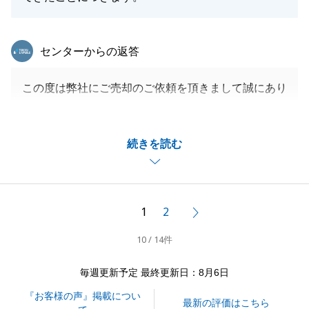
東急リバブル
センターからの返答
この度は弊社にご売却のご依頼を頂きまして誠にあり
がとうございます。
このようなお言葉頂けたこと、とても嬉しく思いま
続きを読む
す。
初めてご来店いただいた日に、H様のご希望や不安点
をお聞きすることができましたので、私もH様に合っ
たプランをご提案することが出来ました。
1
2
次へ
当社による買取は金額はもちろんのこと、売却完了ま
10 / 14件
でのスピード感や負担が少ない点がプラスポイントと
なっておりますので、H様にぴったりだと私も感じま
毎週更新予定 最終更新日：8月6日
した。
『お客様の声』掲載につい
また機会がございましたら是非お声がけいただけます
最新の評価はこちら