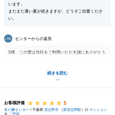
います。
まだまだ暑い夏が続きますが、どうぞご自愛くださ
い。
東急リバブル
センターからの返答
S様、この度は当社をご利用いただき誠にありがとう
ございます。
また、大変嬉しいお言葉をいただき誠に有難うござい
続きを読む
ます。
ご実家のご売却ということでしたが、大変ご満足いた
だきまして私も嬉しく思います。
またいつでもお力になれればと存じます。
5
今後ともどうぞよろしくお願い致します。
お客様評価
本八幡センター
/ 千葉県
習志野市
（
新習志野駅
）の
マンション
を
ご売却