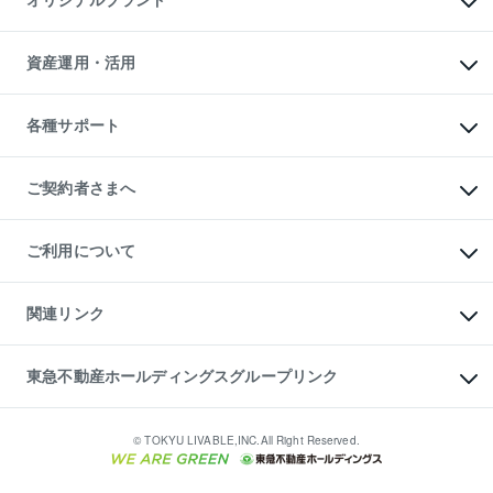
オリジナルブランド
アパート経営
人気マンションランキング
アパート投資用物件
暮らしに役立つ不動産メディア

収益物件
当社売主リノベーションマンション
「Lnote」
ビル購入（ビル一棟）
一棟リノベーションマンション

資産運用・活用
不動産相場・不動産価格情報
投資用不動産の売却査定
L`GENTE（ルジェンテ）
不動産売却FAQ
事業用不動産の売却査定
区分リノベーションマンション

不動産コラム・ニュース
等価交換事業
海外不動産
Lideas（リディアス）
不動産用語集
不動産M&A
各種サポート
投資用一棟レジデンスWELL

不動産なんでもネット相談室
アセットマネジメント・出資
SQUARE（ウェルスクエア）
住まいの税金
不動産小口投資

シニア向けサポート
物件一括検索（購入＆賃貸）
LEGACIA（レガシア）
相続サポート
ご契約者さまへ
リフォームサポート
ご契約者さまサポートメニュー
ご紹介・再契約特典
ご利用について
入居者様専用-各種ご案内（賃貸）
東急こすもす会「こすもすWeb」
本人確認に関するお客様へのお願い
金融商品取引について
関連リンク
東急リバブル ソーシャルメディアポリシー
ご意見・お問い合わせ（金融商品取引専用の相談・お問い合わせ窓口）
すまいValue
保険募集におけるプライバシー・ポリシー
これからご結婚される方に東急百貨店のブライダルクラブ
東急不動産ホールディングスグループリンク
ダイレクトメール（郵送物）・Eメールなどの送付停止について
人材サービスのご用命は 東急リバブルスタッフ株式会社まで
宅地建物取引業者の皆様へ
東北の逸品を贈ります 東北すぐれものセレクション
東急不動産
民泊の開業・運営のご相談は「ReINN株式会社」まで
東急コミュニティー
© TOKYU LIVABLE,INC.All Right Reserved.
東急リバブル
東急住宅リース
学生情報センター（ナジック）