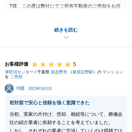
T様、この度は弊社にてご所有不動産のご売却をお任
せいただき誠にありがとうございました。
T様のご協力があり、とてもスムーズにご売却できた
続きを読む
こと大変嬉しく思っております。
ご購入いただいた買主様も大変喜んでいらっしゃいま
した。
また、何かご相談等ございましたら、お気軽にお申し
5
付けくださいませ。
お客様評価
津田沼センター
今後ともどうぞよろしくお願い申し上げます。
/ 千葉県
習志野市
（
新習志野駅
）の
マンション
を
ご売却
H様
H様
2023年3月2日
閉じる
初対面で安心と信頼を強く意識できた
当初、実家の片付け、売却、相続等について、葬儀会
社の紹介業者に依頼することを考えていました。
しかし、それぞれの業者に交渉していくのは煩雑では