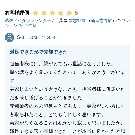
些細なことでも構いませんので、ご相談くださいま
5
せ。
お客様評価
幕張ベイタウンセンター
今後とも何卒よろしくお願い申し上げます。
/ 千葉県
習志野市
（
新習志野駅
）の
マン
ション
を
ご売却
S様
S様
2023年7月25日
閉じる
満足できる形で売却できた
担当者様には、親がとてもお世話になりました。
親の話をよく聞いてくださって、ありがとうございま
す。
実家じまいという大きなことも、担当者様に併走いた
だき成し遂げることができました。
売却業者の方の印象もとてもよく、実家がいい方に引
き取られたこと、とてもうれしく思います。
実家がなくなることは私が少し寂しく思いましたが、
満足できる形で売却できたことが本当に良かったと思