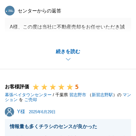
東急リバブル
センターからの返答
A様、この度は当社に不動産売却をお任せいただき誠
にありがとうございました。
この度は当社にて不動産売却をお任せいただき、誠に
続きを読む
ありがとうございました。
当社でご満足いただける機関でご成約できたこと大変
嬉しく思います。A様のご協力のおかげで無事にお引
き渡しができましたことをお礼申し上げます。
5
今後も何かご不明点、ご要望がございましたら些細な
お客様評価
幕張ベイタウンセンター
ことでも構いませんので申し付けください。引き続き
/ 千葉県
習志野市
（
新習志野駅
）の
マン
ション
を
ご売却
よろしくお願いいたします。
Y様
Y様
2025年6月29日
情報量も多くチラシのセンスが良かった
閉じる