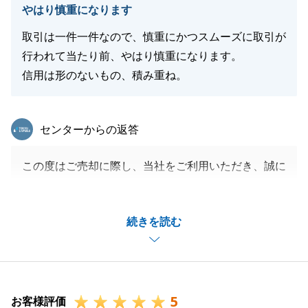
やはり慎重になります
取引は一件一件なので、慎重にかつスムーズに取引が
行われて当たり前、やはり慎重になります。
信用は形のないもの、積み重ね。
東急リバブル
センターからの返答
この度はご売却に際し、当社をご利用いただき、誠に
ありがとうございました。
また今回のお取引中、Y様にご協力いただくことが
続きを読む
度々ございました。
その都度快くご対応いただき、心より感謝しておりま
す。
今後とも不動産のことでお力になれることがございま
5
したら、何なりとお申し付けくださいませ。
お客様評価