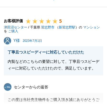
2度目のお取引と言う事でまたご購入やご売却の機会
がございましたら対応させて頂きますのでお気軽にご
連絡下さいませ。
5
今後とも宜しくお願い致します。
お客様評価
津田沼センター
/ 千葉県
習志野市
（
新習志野駅
）の
マンション
を
ご購入
Y様
Y様
2023年7月1日
閉じる
丁寧且つスピーディーに対応していただけた
内覧などのこちらの要望に対して、丁寧且つスピーデ
ィーに対応していただけたので、満足しています。
東急リバブル
センターからの返答
この度は当社売主物件をご購入頂き誠にありがとうご
ざいました。