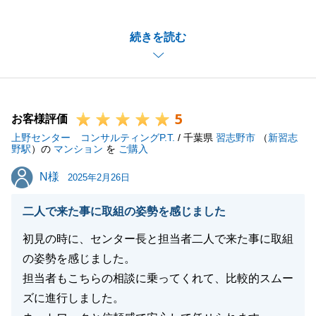
当時、他社経由で販売活動をいただいている中、ご不
続きを読む
安を打ち明けていただいたことを鮮明に覚えておりま
す。
その後、弊社に販売活動をお任せいただき、Y様にご
満足いただけるお取引きができたようで大変嬉しく思
5
います。
お客様評価
上野センター コンサルティングP.T.
今後も不動産売買においてお困りの際は、些細なこと
/ 千葉県
習志野市
（
新習志
野駅
）の
マンション
を
ご購入
でも構いませんので、お気軽にご相談くださいませ。
N様
N様
2025年2月26日
二人で来た事に取組の姿勢を感じました
閉じる
初見の時に、センター長と担当者二人で来た事に取組
の姿勢を感じました。
担当者もこちらの相談に乗ってくれて、比較的スムー
ズに進行しました。