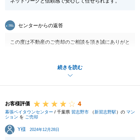
ネットワークと信頼感で安心して任せられます。
東急リバブル
センターからの返答
この度は不動産のご売却のご相談を頂き誠にありがと
うございました。
今回財務省の底地との同時売却により買主様を見つけ
続きを読む
てこれ、N様にとっても経費が結果抑えられた事大変
良かったと思います。
また今後不動産に纏わるご相談がございましたら何な
りとご相談ください。
4
宜しくお願いいたします。
お客様評価
幕張ベイタウンセンター
/ 千葉県
習志野市
（
新習志野駅
）の
マン
ション
を
ご売却
Y様
Y様
2024年12月28日
閉じる