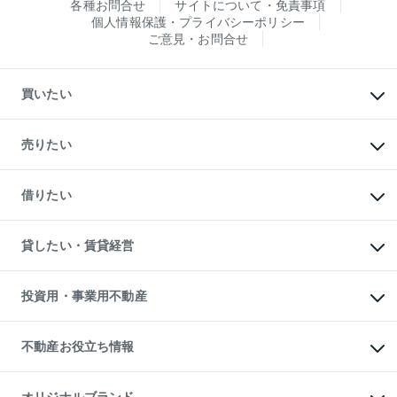
各種お問合せ
サイトについて・免責事項
個人情報保護・プライバシーポリシー
ご意見・お問合せ
買いたい
マンションの購入
新築・分譲マンションの購入
売りたい
中古マンションの購入
一戸建ての購入
マンションの売却・査定
新築一戸建ての購入
一戸建ての売却・査定
借りたい
中古一戸建ての購入
土地の売却・査定
土地の購入
スピードAI査定
不動産購入の流れ
物件を借りる
不動産売却について
注目キーワード物件特集
オフィス・店舗の賃貸
貸したい・賃貸経営
不動産査定について
購入ガイド
借りるときの流れ
売却サービス
借りるガイド
不動産売却の流れ
無料賃料査定
多言語対応
不動産買換えの流れ
マンション賃料データ
投資用・事業用不動産
売却ガイド
賃貸管理プラン
English
繁体中文
簡体中文
リロケーションについて
投資用不動産
貸すときの流れ
事業用不動産
不動産お役立ち情報
貸すガイド
マンション投資
投資用マンション
不動産AIアドバイザー Tellus Talk
マンション一棟
マンションライブラリー