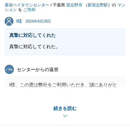
幕張ベイタウンセンター
引き続きよろしくお願いいたします。
/ 千葉県
習志野市
（
新習志野駅
）の
マン
ション
を
ご売却
I様
I様
2024年9月29日
閉じる
真摯に対応してくれた
真摯に対応してくれた。
東急リバブル
センターからの返答
I様、この度は弊社をご利用いただき、誠にありがと
うございました。
大変お忙しい中、日程等も柔軟にご対応いただき、身
続きを読む
動きの取りづらいお母様にもご協力をいただいたこと
で、スムーズにお取引を終えることができました。
今後不動産に関わることでお悩み等ございましたら、