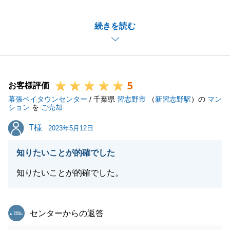
ご購入からお引渡しまで、色々とY様ご夫婦にはご協
続きを読む
力をいただき無事にお取引が完了できました。
今後お気づきの点がございましたら、お気軽にご相談
くださいませ。
引き続きよろしくお願いいたします。
5
お客様評価
幕張ベイタウンセンター
/ 千葉県
習志野市
（
新習志野駅
）の
マン
ション
を
ご売却
閉じる
T様
T様
2023年5月12日
知りたいことが的確でした
知りたいことが的確でした。
東急リバブル
センターからの返答