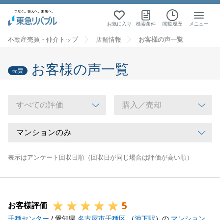
お気に入り
検索条件
閲覧履歴
メニュー
不動産売買・仲介トップ
店舗情報
お客様の声一覧
お客様の声一覧
売買
表示はアンケート回収日順（回収日が同じ場合は評価が高い順）
5
お客様評価
千種センター
/ 愛知県
名古屋市千種区
（
池下駅
）の
マンション