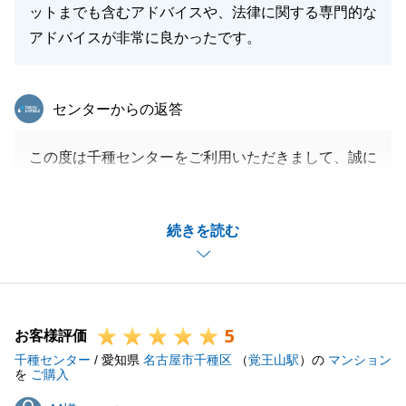
ットまでも含むアドバイスや、法律に関する専門的な
アドバイスが非常に良かったです。
閉じる
東急リバブル
センターからの返答
この度は千種センターをご利用いただきまして、誠に
ありがとうございました。
また、アドバイスに関するお褒めの御言葉を頂戴し、
続きを読む
ありがとうございます。
多くのお客様が不動産を購入する際は初めての方が多
いので、納得感をもって購入して頂けるよう、メリッ
ト、デメリットの両方をお話しするよう心がけており
5
ます。
お客様評価
千種センター
今後もお困りのことがございましたらお気軽にお声が
/ 愛知県
名古屋市千種区
（
覚王山駅
）の
マンション
を
ご購入
けくださいませ。
M様