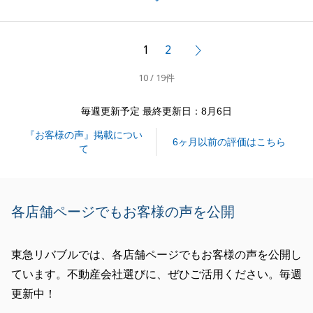
あってのことでございます。
銀行関係なども積極的に動いていただき大変助かりま
した。
1
2
次へ
これから新しい生活が始まりますが、I様ご家族にと
10 / 19件
って幸せな時間をお過ごしいただけるよう祈っており
ます。
毎週更新予定 最終更新日：8月6日
また何かご縁がございましたらいつでもご連絡下さ
『お客様の声』掲載につい
い。
6ヶ月以前の評価はこちら
て
閉じる
各店舗ページでもお客様の声を公開
東急リバブルでは、各店舗ページでもお客様の声を公開し
ています。不動産会社選びに、ぜひご活用ください。毎週
更新中！