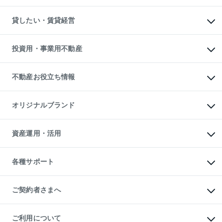
土地の購入
スピードAI査定
不動産購入の流れ
物件を借りる
不動産売却について
注目キーワード物件特集
オフィス・店舗の賃貸
貸したい・賃貸経営
不動産査定について
購入ガイド
借りるときの流れ
売却サービス
借りるガイド
不動産売却の流れ
無料賃料査定
多言語対応
不動産買換えの流れ
マンション賃料データ
投資用・事業用不動産
売却ガイド
賃貸管理プラン
English
繁体中文
簡体中文
リロケーションについて
投資用不動産
貸すときの流れ
事業用不動産
不動産お役立ち情報
貸すガイド
マンション投資
投資用マンション
不動産AIアドバイザー Tellus Talk
マンション一棟
マンションライブラリー
オリジナルブランド
アパート経営
人気マンションランキング
アパート投資用物件
暮らしに役立つ不動産メディア

収益物件
当社売主リノベーションマンション
「Lnote」
ビル購入（ビル一棟）
一棟リノベーションマンション

資産運用・活用
不動産相場・不動産価格情報
投資用不動産の売却査定
L`GENTE（ルジェンテ）
不動産売却FAQ
事業用不動産の売却査定
区分リノベーションマンション

不動産コラム・ニュース
等価交換事業
海外不動産
Lideas（リディアス）
不動産用語集
不動産M&A
各種サポート
投資用一棟レジデンスWELL

不動産なんでもネット相談室
アセットマネジメント・出資
SQUARE（ウェルスクエア）
住まいの税金
不動産小口投資

シニア向けサポート
物件一括検索（購入＆賃貸）
LEGACIA（レガシア）
相続サポート
ご契約者さまへ
リフォームサポート
ご契約者さまサポートメニュー
ご紹介・再契約特典
ご利用について