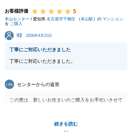
力できればと思っております。
5
引き続きよろしくお願いします。
お客様評価
本山センター
/ 愛知県
名古屋市千種区
（
本山駅
）の
マンション
を
ご購入
I様
I様
2026年4月21日
閉じる
丁寧にご対応いただきました
丁寧にご対応いただきました。
東急リバブル
センターからの返答
この度は、新しいお住まいのご購入をお手伝いさせて
いただき誠にありがとうございます。
年末年始のお忙しい中、スピード感のあるご判断をい
続きを読む
ただき滞りなく進めることができたのはI様のご協力