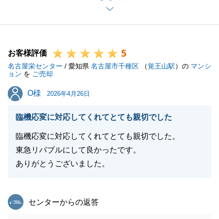
お引き渡し後もリフォームなどもお力になれればと思
っております。
ぜひ、お気軽にお声がけください。
5
引き続きよろしくお願いします。
お客様評価
名古屋栄センター
/ 愛知県
名古屋市千種区
（
覚王山駅
）の
マンシ
ョン
を
ご売却
O様
O様
2026年4月26日
閉じる
臨機応変に対応してくれてとても親切でした
臨機応変に対応してくれてとても親切でした。
東急リバブルにして良かったです。
ありがとうございました。
東急リバブル
センターからの返答