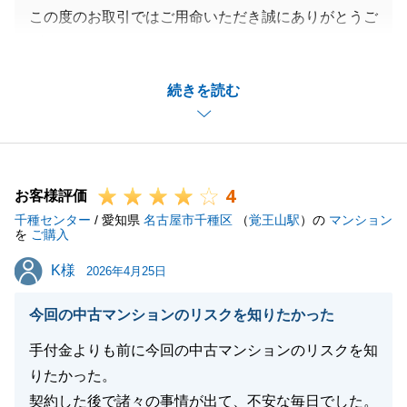
この度のお取引ではご用命いただき誠にありがとうご
ざいました。
O様の多大なご協力のおかげで無事ご決済まで完了す
続きを読む
ることが出来ました。
今後も不動産に関するご相談などありましたらお気軽
にご連絡お待ちしております。
末永く東急リバブルをご愛顧の程よろしくお願い致し
4
ます。
お客様評価
千種センター
/ 愛知県
名古屋市千種区
（
覚王山駅
）の
マンション
を
ご購入
K様
K様
2026年4月25日
閉じる
今回の中古マンションのリスクを知りたかった
手付金よりも前に今回の中古マンションのリスクを知
りたかった。
契約した後で諸々の事情が出て、不安な毎日でした。