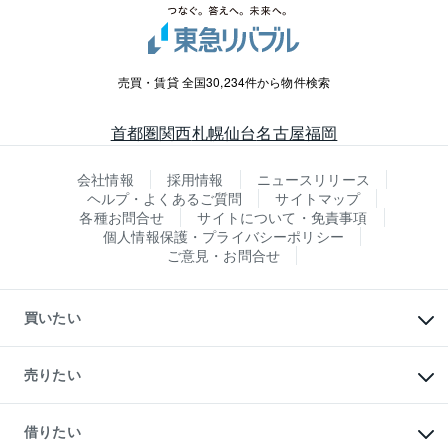
売買・賃貸 全国30,234件から物件検索
首都圏
関西
札幌
仙台
名古屋
福岡
会社情報
採用情報
ニュースリリース
ヘルプ・よくあるご質問
サイトマップ
各種お問合せ
サイトについて・免責事項
個人情報保護・プライバシーポリシー
ご意見・お問合せ
買いたい
マンションの購入
新築・分譲マンションの購入
売りたい
中古マンションの購入
一戸建ての購入
マンションの売却・査定
新築一戸建ての購入
一戸建ての売却・査定
借りたい
中古一戸建ての購入
土地の売却・査定