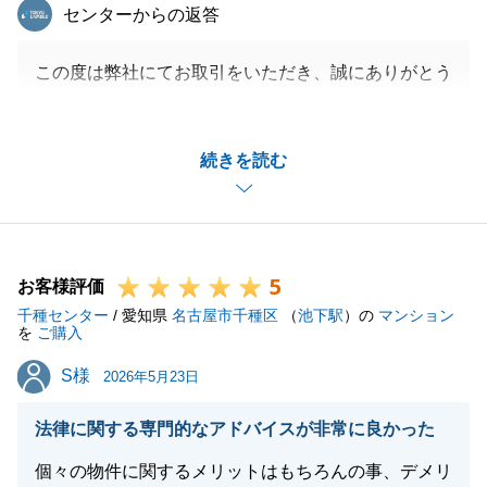
東急リバブル
センターからの返答
この度は弊社にてお取引をいただき、誠にありがとう
ございました。
販売当初より、K様と入念に打ち合わせをいただけま
続きを読む
したので、早期ご売却につながりましたこと、
私自身もとても嬉しく思っております。
販売中につきましても、細かく打ち合わせいただけま
したこと、改めて御礼申し上げます。
5
今回の取引において、K様には励みになるお言葉を数
お客様評価
千種センター
多くいただけました。
/ 愛知県
名古屋市千種区
（
池下駅
）の
マンション
を
ご購入
今後の営業人生の糧とさせていただきます。
S様
S様
今後とも、お困り事がございましたら何なりとご連絡
2026年5月23日
下さい。
法律に関する専門的なアドバイスが非常に良かった
末永くご愛顧を賜りますよう、お願い申し上げます。
個々の物件に関するメリットはもちろんの事、デメリ