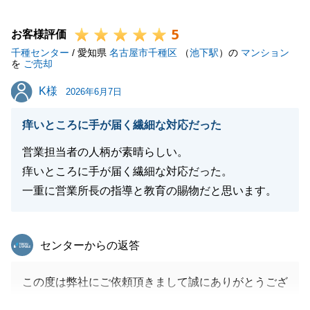
至らぬ点もあるかと存じますが、今後も不動産に関し
5
てのご相談事は、是非弊社へお声がけくださいませ。
お客様評価
千種センター
今後ともよろしくお願い申し上げます。
/ 愛知県
名古屋市千種区
（
池下駅
）の
マンション
を
ご売却
K様
K様
2026年6月7日
閉じる
痒いところに手が届く繊細な対応だった
営業担当者の人柄が素晴らしい。
痒いところに手が届く繊細な対応だった。
一重に営業所長の指導と教育の賜物だと思います。
東急リバブル
センターからの返答
この度は弊社にご依頼頂きまして誠にありがとうござ
います。