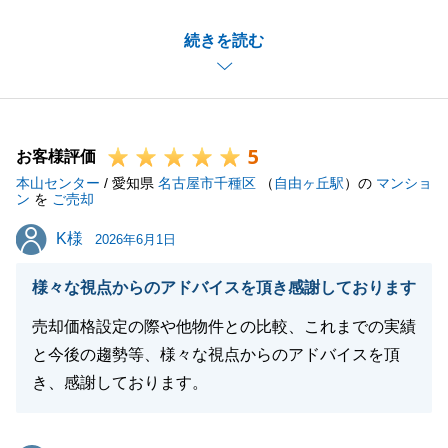
他社様からの切り替えという事で、何としても結果を
続きを読む
出したい思いで取り組んでおりました。
K様に喜んで頂けて大変嬉しく思います。
今後も不動産に関しますご相談などございましたらお
気軽にご連絡頂けますと幸甚です。
5
何卒宜しくお願い申し上げます。
お客様評価
本山センター
/ 愛知県
名古屋市千種区
（
自由ヶ丘駅
）の
マンショ
ン
を
ご売却
K様
K様
2026年6月1日
閉じる
様々な視点からのアドバイスを頂き感謝しております
売却価格設定の際や他物件との比較、これまでの実績
と今後の趨勢等、様々な視点からのアドバイスを頂
き、感謝しております。