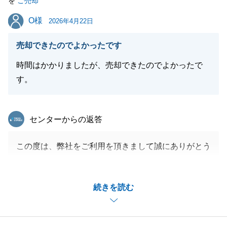
を
ご売却
まいります。
O様
O様
今後とも変わらぬご愛顧を賜りますようお願い申し上
2026年4月22日
げます
売却できたのでよかったです
時間はかかりましたが、売却できたのでよかったで
す。
閉じる
東急リバブル
センターからの返答
この度は、弊社をご利用を頂きまして誠にありがとう
ございました。
販売をお任せ頂いてから、実際にご成約となるまで、
続きを読む
やや時間は要してしましましたが、最終的に成約する
ことができ、私自身も安堵しております。
今後とももしお力になれることがございましたら、尽