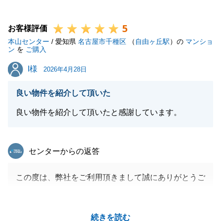
今後もなにかご相談や、お困り事がございましたら、
いつでもお気軽にご連絡下さいませ。
5
引き続き、何卒よろしくお願いいたします。
お客様評価
本山センター
/ 愛知県
名古屋市千種区
（
自由ヶ丘駅
）の
マンショ
ン
を
ご購入
I様
I様
2026年4月28日
閉じる
良い物件を紹介して頂いた
良い物件を紹介して頂いたと感謝しています。
東急リバブル
センターからの返答
この度は、弊社をご利用頂きまして誠にありがとうご
ざいました。
I様にとってご満足のいくような、物件をご紹介をで
続きを読む
きて、私自身も大変うれしく思っております。