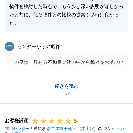
物件を検討した時点で、もう少し深い説明がほしかっ
たと共に、似た物件との比較の提案もあれば良かっ
た。
東急リバブル
センターからの返答
この度は、数ある不動産会社の中から弊社をお選びい
ただき、誠にありがとうございました。
ご検討の段階におきまして、物件に関するご説明や他
続きを読む
物件との比較提案が不足しており、K様にご不安な思
いをおかけいたしましたこと、深くお詫び申し上げま
す。
お客様からいただいたご指摘を真摯に受け止め、今後
5
は早い段階でより細やかな情報提供を行い、皆様に安
お客様評価
本山センター
心してご契約いただけるようサービスの向上に努めて
/ 愛知県
名古屋市千種区
（
本山駅
）の
マンション