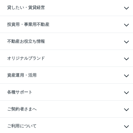
不動産購入の流れ
物件を借りる
不動産売却について
注目キーワード物件特集
オフィス・店舗の賃貸
貸したい・賃貸経営
不動産査定について
購入ガイド
借りるときの流れ
売却サービス
借りるガイド
不動産売却の流れ
無料賃料査定
多言語対応
不動産買換えの流れ
マンション賃料データ
投資用・事業用不動産
売却ガイド
賃貸管理プラン
English
繁体中文
簡体中文
リロケーションについて
投資用不動産
貸すときの流れ
事業用不動産
不動産お役立ち情報
貸すガイド
マンション投資
投資用マンション
不動産AIアドバイザー Tellus Talk
マンション一棟
マンションライブラリー
オリジナルブランド
アパート経営
人気マンションランキング
アパート投資用物件
暮らしに役立つ不動産メディア

収益物件
当社売主リノベーションマンション
「Lnote」
ビル購入（ビル一棟）
一棟リノベーションマンション

資産運用・活用
不動産相場・不動産価格情報
投資用不動産の売却査定
L`GENTE（ルジェンテ）
不動産売却FAQ
事業用不動産の売却査定
区分リノベーションマンション

不動産コラム・ニュース
等価交換事業
海外不動産
Lideas（リディアス）
不動産用語集
不動産M&A
各種サポート
投資用一棟レジデンスWELL

不動産なんでもネット相談室
アセットマネジメント・出資
SQUARE（ウェルスクエア）
住まいの税金
不動産小口投資

シニア向けサポート
物件一括検索（購入＆賃貸）
LEGACIA（レガシア）
相続サポート
ご契約者さまへ
リフォームサポート
ご契約者さまサポートメニュー
ご紹介・再契約特典
ご利用について
入居者様専用-各種ご案内（賃貸）