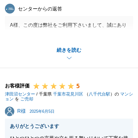
東急リバブル
センターからの返答
A様、この度は弊社をご利用下さいまして、誠にあり
がとうございました。
至らぬ点もあったかと思いますが、A様のご尽力のお
続きを読む
かげで、無事お取引を終えることができました。
改めて御礼申し上げます。
また何かお力になれる事がございましたら、お申しつ
け下さいませ。
5
今後とも、よろしくお願い申し上げます。
お客様評価
津田沼センター
/ 千葉県
千葉市花見川区
（
八千代台駅
）の
マンシ
ョン
を
ご売却
R様
R様
2025年6月5日
閉じる
ありがとうございます