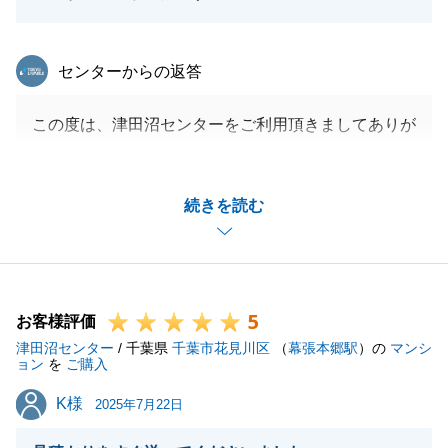
東急リバブル
センターからの返答
この度は、津田沼センターをご利用頂きましてありが
とうございました。
弊社の対応にご満足頂けたとのお言葉、非常に光栄で
続きを読む
ございます。
T様には、お仕事が忙しい中、管理会社との折衝をこ
なして頂き、大変助かりました。
これからもお力になれる事がございましたら、いつで
5
もご相談下さい。
お客様評価
津田沼センター
今後とも、よろしくお願い致します。
/ 千葉県
千葉市花見川区
（
幕張本郷駅
）の
マンシ
ョン
を
ご購入
K様
K様
2025年7月22日
閉じる