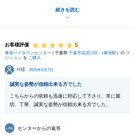
火災保険の見積もり、もう少し早くご提案すべきだっ
続きを読む
たと感じております。
今後も、お困りの事などありましたらいつでもご相談
下さい。
引き続き、よろしくお願いいたします。
5
お客様評価
幕張ベイタウンセンター
/ 千葉県
千葉市花見川区
（
幕張駅
）の
マ
ンション
を
ご購入
閉じる
H様
H様
2025年6月7日
誠実な姿勢が信頼出来る方でした
こちらからの依頼も迅速に対応して下さり、常に親
切、丁寧、誠実な姿勢が信頼出来る方でした。
東急リバブル
センターからの返答