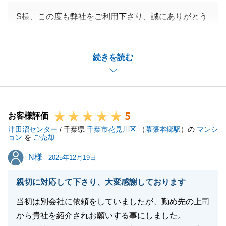
S様、この度も弊社をご利用下さり、誠にありがとう
ございました。
販売にお時間が掛かってしまいましたが、良いご縁を
続きを読む
つなげることができ、私も嬉しく思います。
また何かございましたら、お気軽にご相談下さいま
せ。
今後とも、ご愛顧のほどよろしくお願い申し上げま
5
す。
お客様評価
津田沼センター
/ 千葉県
千葉市花見川区
（
幕張本郷駅
）の
マンシ
ョン
を
ご売却
N様
N様
2025年12月19日
閉じる
親切に対応して下さり、大変感謝しております
当初は別会社に依頼をしていましたが、勤め先の上司
から貴社を紹介されお願いする事にしました。