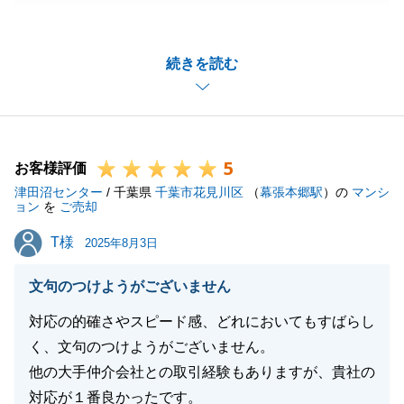
ございます。
購入の決断をするまでの時間が余りなく、ご心配もあ
続きを読む
ったかと存じますが、無事に決済まで至り、リフォー
ム作業に進んでいることと存じます。
新居での生活がより豊かなものになります様に、心か
らお祈りしております。
5
今後とも、宜しくお願い申し上げます。
お客様評価
津田沼センター
/ 千葉県
千葉市花見川区
（
幕張本郷駅
）の
マンシ
ョン
を
ご売却
T様
T様
2025年8月3日
閉じる
文句のつけようがございません
対応の的確さやスピード感、どれにおいてもすばらし
く、文句のつけようがございません。
他の大手仲介会社との取引経験もありますが、貴社の
対応が１番良かったです。