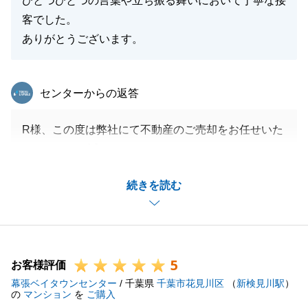
ひとつひとつの言葉や立ち振る舞いにおいて丁寧な接
客でした。
ありがとうございます。
東急リバブル
センターからの返答
R様、この度は弊社にて不動産のご売却をお任せいた
だきまして、誠にありがとうございました。
多くのお願いをしてしまいましたが、いつも迅速にご
続きを読む
対応くださりましたおかげ様で無事にお取引を終了す
ることができました。
今後とも何かお困りのことなどございましたら、いつ
でもお気軽にお申しつけくださいませ。
5
R様のご多幸を心よりお祈り申し上げます。
お客様評価
幕張ベイタウンセンター
/ 千葉県
千葉市花見川区
（
新検見川駅
）
の
マンション
を
ご購入