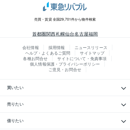
売買・賃貸 全国29,701件から物件検索
首都圏
関西
札幌
仙台
名古屋
福岡
会社情報
採用情報
ニュースリリース
ヘルプ・よくあるご質問
サイトマップ
各種お問合せ
サイトについて・免責事項
個人情報保護・プライバシーポリシー
ご意見・お問合せ
買いたい
マンションの購入
新築・分譲マンションの購入
売りたい
中古マンションの購入
一戸建ての購入
マンションの売却・査定
新築一戸建ての購入
一戸建ての売却・査定
借りたい
中古一戸建ての購入
土地の売却・査定
土地の購入
スピードAI査定