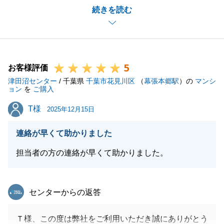
続きを読む
伝いさせいただき大変嬉しく思います。
また、ご相談事がございましたらいつでもお声がけく
ださいませ。
5
お客様評価
津田沼センター
/ 千葉県
千葉市花見川区
（
幕張本郷駅
）の
マンシ
閉じる
ョン
を
ご購入
T様
T様
2025年12月15日
連絡が早くて助かりました
担当者の方の連絡が早くて助かりました。
東急リバブル
センターからの返答
Ｔ様、この度は弊社をご利用いただき誠にありがとう