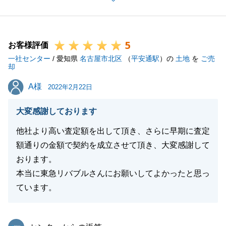
ました。
今後も不動産にまつわることお困り事ございましたら
お気軽にお申し付けください。
5
お客様評価
一社センター
/ 愛知県
名古屋市北区
（
平安通駅
）の
土地
を
ご売
却
閉じる
A様
A様
2022年2月22日
大変感謝しております
他社より高い査定額を出して頂き、さらに早期に査定
額通りの金額で契約を成立させて頂き、大変感謝して
おります。
本当に東急リバブルさんにお願いしてよかったと思っ
ています。
東急リバブル