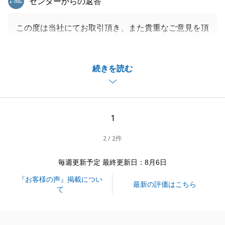
センターからの返答
この度は当社にてお取引頂き、また貴重なご意見を頂
きましてありがとうございます。
お褒めのお言葉を頂き、誠にありがとうございます。
続きを読む
Ａ様とご縁を頂けた事、本当に嬉しく思っておりま
す。
Ａ様ご所有の不動産の魅力が購入者様にもしっかりと
伝わり、良いご縁に繋がったのだと感じております。
1
大変お忙しい中Ａ様にもスケジュール調整等、いろい
2 / 2件
ろとご協力を頂けました事、感謝申し上げます。
今回の取引において、Ａ様より頂きましたお褒めのお
毎週更新予定 最終更新日：8月6日
言葉を営業人生の糧とさせて頂きます。
『お客様の声』掲載につい
私共々、今後とも弊社を末永くご愛顧賜りますよう、
最新の評価はこちら
て
お願い申し上げます。