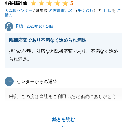
5
お客様評価
大曽根センター
/ 愛知県
名古屋市北区
（
平安通駅
）の
土地
を
ご
購入
F様
F様
2023年10月14日
臨機応変であり不満なく進められ満足
担当の説明、対応など臨機応変であり、不満なく進め
られ満足。
東急リバブル
センターからの返答
F様、この度は当社をご利用いただき誠にありがとう
ございました。
遠方からの契約、決済とご協力頂くことが多くあった
続きを読む
かと思いますが快くご対応いただきありがとうござい