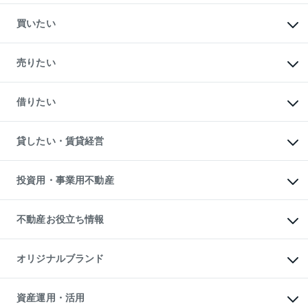
買いたい
マンションの購入
新築・分譲マンションの購入
売りたい
中古マンションの購入
一戸建ての購入
マンションの売却・査定
新築一戸建ての購入
一戸建ての売却・査定
借りたい
中古一戸建ての購入
土地の売却・査定
土地の購入
スピードAI査定
不動産購入の流れ
物件を借りる
不動産売却について
注目キーワード物件特集
オフィス・店舗の賃貸
貸したい・賃貸経営
不動産査定について
購入ガイド
借りるときの流れ
売却サービス
借りるガイド
不動産売却の流れ
無料賃料査定
多言語対応
不動産買換えの流れ
マンション賃料データ
投資用・事業用不動産
売却ガイド
賃貸管理プラン
English
繁体中文
簡体中文
リロケーションについて
投資用不動産
貸すときの流れ
事業用不動産
不動産お役立ち情報
貸すガイド
マンション投資
投資用マンション
不動産AIアドバイザー Tellus Talk
マンション一棟
マンションライブラリー
オリジナルブランド
アパート経営
人気マンションランキング
アパート投資用物件
暮らしに役立つ不動産メディア

収益物件
当社売主リノベーションマンション
「Lnote」
ビル購入（ビル一棟）
一棟リノベーションマンション

資産運用・活用
不動産相場・不動産価格情報
投資用不動産の売却査定
L`GENTE（ルジェンテ）