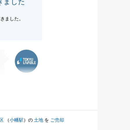
きました
だきました。
東急リバブル
区
（
小幡駅
）の
土地
を
ご売却