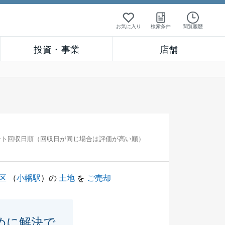
お気に入り
検索条件
閲覧履歴
投資・事業
店舗
ート回収日順（回収日が同じ場合は評価が高い順）
区
（
小幡駅
）の
土地
を
ご売却
めに解決で