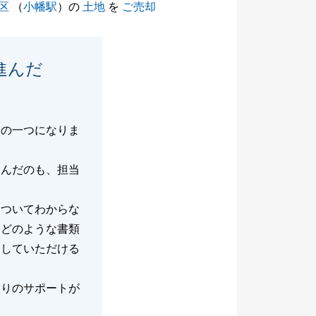
区
（
小幡駅
）の
土地
を
ご売却
進んだ
由の一つになりま
進んだのも、担当
についてわからな
はどのような書類
明していただける
辺りのサポートが