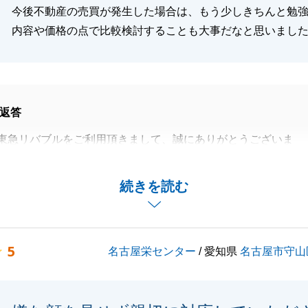
今後不動産の売買が発生した場合は、もう少しきちんと勉
内容や価格の点で比較検討することも大事だなと思いまし
返答
東急リバブルをご利用頂きまして、誠にありがとうございま
あり、無事に取引を終えることが出来ました。
続きを読む
すが、遠方でお会いできない中、ご満足いただけるご説明が
ざいませんでした。
となりますので、提携税理士さんのご紹介など必要でしたら
5
名古屋栄センター
/ 愛知県
名古屋市守山
けください。
困り事がございましたらお気軽にご相談ください。
末永くご愛顧賜りますよう、お願い申し上げます。