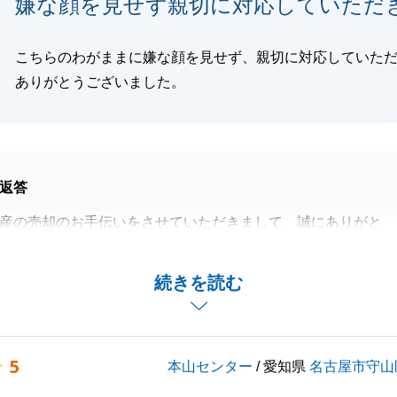
嫌な顔を見せず親切に対応していただ
こちらのわがままに嫌な顔を見せず、親切に対応していた
閉じる
ありがとうございました。
返答
産の売却のお手伝いをさせていただきまして、誠にありがと
。
へのお住み替えということで、契約からお引渡しまで約1年
続きを読む
、無事にお引渡しができて良かったです。
など、お願いすることが多数ありましたが、全て迅速にご対
、スムーズにお取引をすることができました。
5
本山センター
/ 愛知県
名古屋市守山