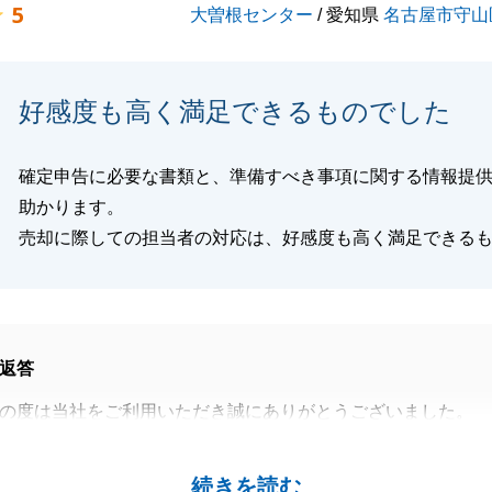
5
大曽根センター
/ 愛知県
名古屋市守山
がございましたらいつでもご相談ください。
くお願いいたします。
好感度も高く満足できるものでした
閉じる
確定申告に必要な書類と、準備すべき事項に関する情報提
助かります。
売却に際しての担当者の対応は、好感度も高く満足できる
返答
の度は当社をご利用いただき誠にありがとうございました。
で協力的にご対応いただきありがとうございました。
する機会がありましたら是非ご用命ください。
続きを読む