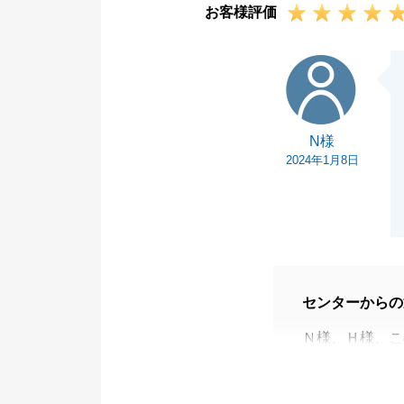
お客様評価
また、何かご縁
今後ともよろし
N様
N様
2024年1月8日
センターからの
Ｎ様、Ｈ様、こ
契約から決済ま
売却や購入に関