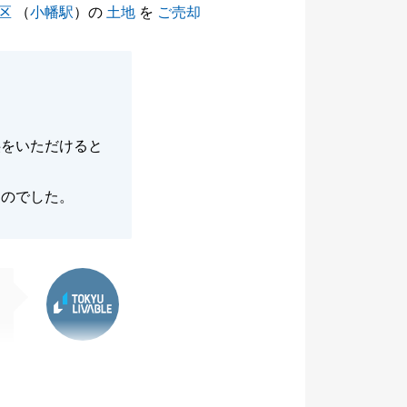
区
（
小幡駅
）の
土地
を
ご売却
供をいただけると
ものでした。
東急リバブル