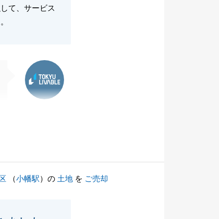
強して、サービス
た。
東急リバブル
区
（
小幡駅
）の
土地
を
ご売却