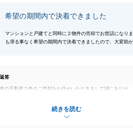
閉じる
希望の期間内で決着できました
マンションと戸建てと同時に２物件の売却でお世話になり
も滞る事なく希望の期間内で決着できましたので、大変助
返答
有の不動産２件のご売却をお任せいただきまして誠にありが
。
制限もあり、少し難易度の高いお土地でございましたが、ス
続きを読む
、お引渡しまで進めることができ、私も安堵しております。
いの際などには一緒に各隣接地を回っていただき、非常に心
ありがとうございます。