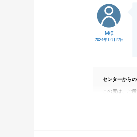
M様
M様
2024年12月22日
センターからの
この度は、ご所
とうございます
今回は建築上の
ムーズにご契約
測量のお立ち会
強かったです。