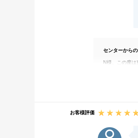
センターからの
N様、この度は
した。
N様のご協力が
確定申告の件で
出来ず申し訳ご
少々複雑な内容
お客様評価
お気軽にお声が
また不動産でお
O様
今後とも弊社を