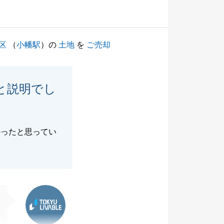
区
（
小幡駅
）の
土地
を
ご売却
と説明でし
かったと思ってい
東急リバブル