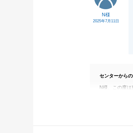
N様
2025年7月11日
センターからの
N様、この度は
した。
無事にお取引が
N様のご協力が
また不動産でお
今後とも弊社を