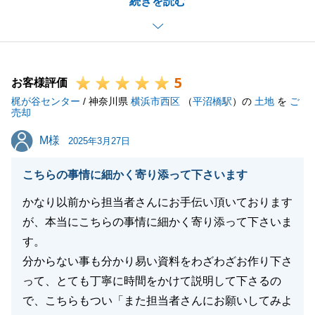
続きを読む
だき、重ね重ね感謝申し上げます。
今後とも、なにかお困りのことがございましたらお気
軽にご相談いただけますと幸いです。
引き続きよろしくお願いいたします。
5
お客様評価
梶が谷センター
/ 神奈川県
横浜市西区
（
平沼橋駅
）の
土地
を
ご
売却
閉じる
M様
M様
2025年3月27日
こちらの事情に細かく寄り添って下さいます
かなり以前から担当者さんにお手伝い頂いております
が、本当にこちらの事情に細かく寄り添って下さいま
す。
分からない事も分かり易い資料をわざわざお作り下さ
って、とても丁寧に時間をかけて説明して下さるの
で、こちらもつい「また担当者さんにお願いしてみよ