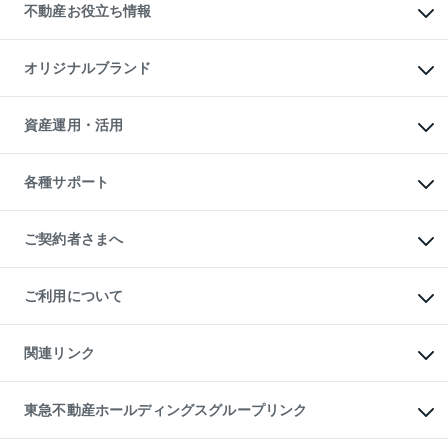
事業用不動産
不動産お役立ち情報
貸すガイド
マンション投資
投資用マンション
不動産AIアドバイザー Tellus Talk
マンション一棟
マンションライブラリー
オリジナルブランド
アパート経営
人気マンションランキング
アパート投資用物件
暮らしに役立つ不動産メディア

収益物件
当社売主リノベーションマンション
「Lnote」
ビル購入（ビル一棟）
一棟リノベーションマンション

資産運用・活用
不動産相場・不動産価格情報
投資用不動産の売却査定
L`GENTE（ルジェンテ）
不動産売却FAQ
事業用不動産の売却査定
区分リノベーションマンション

不動産コラム・ニュース
等価交換事業
海外不動産
Lideas（リディアス）
不動産用語集
不動産M&A
各種サポート
投資用一棟レジデンスWELL

不動産なんでもネット相談室
アセットマネジメント・出資
SQUARE（ウェルスクエア）
住まいの税金
不動産小口投資

シニア向けサポート
物件一括検索（購入＆賃貸）
LEGACIA（レガシア）
相続サポート
ご契約者さまへ
リフォームサポート
ご契約者さまサポートメニュー
ご紹介・再契約特典
ご利用について
入居者様専用-各種ご案内（賃貸）
東急こすもす会「こすもすWeb」
本人確認に関するお客様へのお願い
金融商品取引について
関連リンク
東急リバブル ソーシャルメディアポリシー
ご意見・お問い合わせ（金融商品取引専用の相談・お問い合わせ窓口）
すまいValue
保険募集におけるプライバシー・ポリシー
これからご結婚される方に東急百貨店のブライダルクラブ
東急不動産ホールディングスグループリンク
ダイレクトメール（郵送物）・Eメールなどの送付停止について
人材サービスのご用命は 東急リバブルスタッフ株式会社まで
宅地建物取引業者の皆様へ
東北の逸品を贈ります 東北すぐれものセレクション
東急不動産