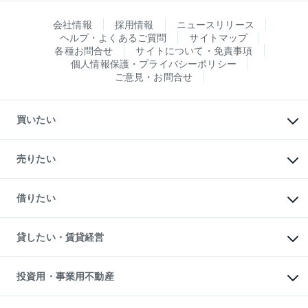
会社情報
採用情報
ニュースリリース
ヘルプ・よくあるご質問
サイトマップ
各種お問合せ
サイトについて・免責事項
個人情報保護・プライバシーポリシー
ご意見・お問合せ
買いたい
マンションの購入
新築・分譲マンションの購入
売りたい
中古マンションの購入
一戸建ての購入
マンションの売却・査定
新築一戸建ての購入
一戸建ての売却・査定
借りたい
中古一戸建ての購入
土地の売却・査定
土地の購入
スピードAI査定
不動産購入の流れ
物件を借りる
不動産売却について
注目キーワード物件特集
オフィス・店舗の賃貸
貸したい・賃貸経営
不動産査定について
購入ガイド
借りるときの流れ
売却サービス
借りるガイド
不動産売却の流れ
無料賃料査定
多言語対応
不動産買換えの流れ
マンション賃料データ
投資用・事業用不動産
売却ガイド
賃貸管理プラン
English
繁体中文
簡体中文
リロケーションについて
投資用不動産
貸すときの流れ