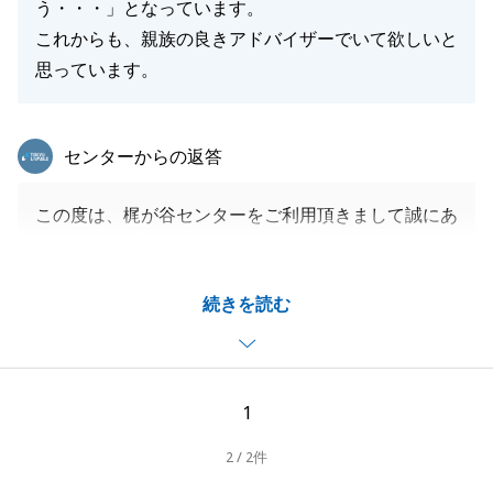
う・・・」となっています。
これからも、親族の良きアドバイザーでいて欲しいと
思っています。
東急リバブル
センターからの返答
この度は、梶が谷センターをご利用頂きまして誠にあ
りがとうございました。
以前にも不動産のお手伝いをさせて頂いておりました
続きを読む
が、今回もご相談頂きまして、誠にありがとうござい
ました。
今回はM様以外にも関係者様がいらっしゃいましたの
で、皆様にきちんとご説明させて頂きご納得頂けるよ
1
うにと務めてまいりました。
2 / 2件
煩雑なお手続きも多かった中で、お忙しい中にもかか
わらず、迅速にお手続きにご協力頂きました事、誠に