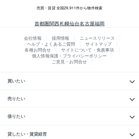
売買・賃貸 全国29,911件から物件検索
首都圏
関西
札幌
仙台
名古屋
福岡
会社情報
採用情報
ニュースリリース
ヘルプ・よくあるご質問
サイトマップ
各種お問合せ
サイトについて・免責事項
個人情報保護・プライバシーポリシー
ご意見・お問合せ
買いたい
マンションの購入
新築・分譲マンションの購入
売りたい
中古マンションの購入
一戸建ての購入
マンションの売却・査定
新築一戸建ての購入
一戸建ての売却・査定
借りたい
中古一戸建ての購入
土地の売却・査定
土地の購入
スピードAI査定
不動産購入の流れ
物件を借りる
不動産売却について
注目キーワード物件特集
オフィス・店舗の賃貸
貸したい・賃貸経営
不動産査定について
購入ガイド
借りるときの流れ