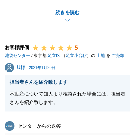
今回で2回目となりましたが、改めてご依頼をいただ
続きを読む
けたこと大変嬉しく思っております。
また、お褒めの言葉も頂戴しまして、感謝申し上げま
す。
あっという間でしたが、無事にお引き渡しまで完結で
5
きたのもＡ様のおかげでございます。
お客様評価
池袋センター
また何か機会がございましたら、お気軽に弊社までご
/ 東京都
足立区
（
足立小台駅
）の
土地
を
ご売却
相談ください。
U様
U様
2021年1月29日
今後ともよろしくお願いいたします。
担当者さんを紹介致します
不動産について知人より相談された場合には、担当者
閉じる
さんを紹介致します。
東急リバブル
センターからの返答