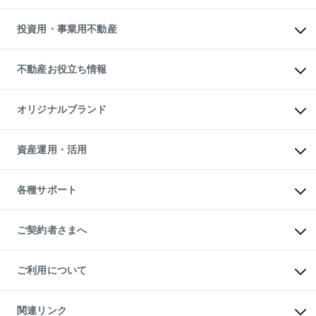
売却サービス
借りるガイド
不動産売却の流れ
無料賃料査定
多言語対応
不動産買換えの流れ
マンション賃料データ
投資用・事業用不動産
売却ガイド
賃貸管理プラン
English
繁体中文
簡体中文
リロケーションについて
投資用不動産
貸すときの流れ
事業用不動産
不動産お役立ち情報
貸すガイド
マンション投資
投資用マンション
不動産AIアドバイザー Tellus Talk
マンション一棟
マンションライブラリー
オリジナルブランド
アパート経営
人気マンションランキング
アパート投資用物件
暮らしに役立つ不動産メディア

収益物件
当社売主リノベーションマンション
「Lnote」
ビル購入（ビル一棟）
一棟リノベーションマンション

資産運用・活用
不動産相場・不動産価格情報
投資用不動産の売却査定
L`GENTE（ルジェンテ）
不動産売却FAQ
事業用不動産の売却査定
区分リノベーションマンション

不動産コラム・ニュース
等価交換事業
海外不動産
Lideas（リディアス）
不動産用語集
不動産M&A
各種サポート
投資用一棟レジデンスWELL

不動産なんでもネット相談室
アセットマネジメント・出資
SQUARE（ウェルスクエア）
住まいの税金
不動産小口投資

シニア向けサポート
物件一括検索（購入＆賃貸）
LEGACIA（レガシア）
相続サポート
ご契約者さまへ
リフォームサポート
ご契約者さまサポートメニュー
ご紹介・再契約特典
ご利用について
入居者様専用-各種ご案内（賃貸）
東急こすもす会「こすもすWeb」
本人確認に関するお客様へのお願い
金融商品取引について
関連リンク