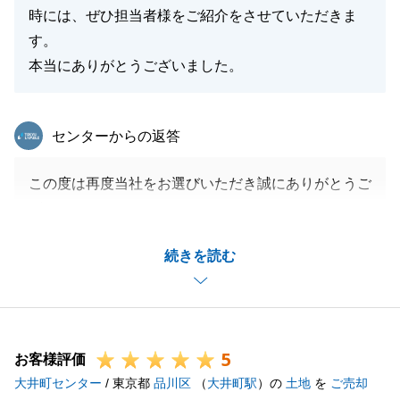
時には、ぜひ担当者様をご紹介をさせていただきま
す。
本当にありがとうございました。
東急リバブル
センターからの返答
この度は再度当社をお選びいただき誠にありがとうご
ざいました。
改めまして心より御礼申し上げます。
続きを読む
またお褒めのお言葉をいただき、大変嬉しく思いま
す。
今後の励みにさせていただきます。
お陰様をもちまして無事お取引を完了する事が出来ま
5
した。
お客様評価
大井町センター
これもひとえに、I様のご助力の賜物と深く感謝いた
/ 東京都
品川区
（
大井町駅
）の
土地
を
ご売却