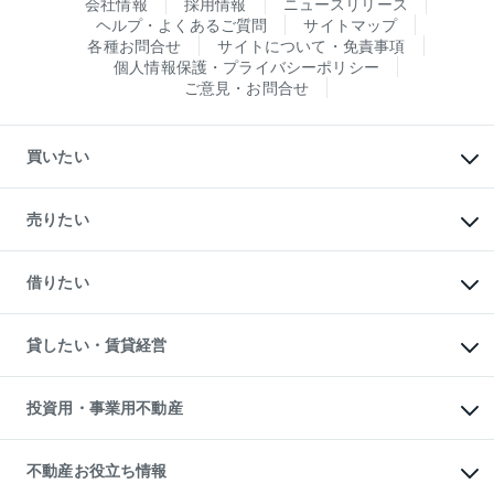
会社情報
採用情報
ニュースリリース
ヘルプ・よくあるご質問
サイトマップ
各種お問合せ
サイトについて・免責事項
個人情報保護・プライバシーポリシー
ご意見・お問合せ
買いたい
マンションの購入
新築・分譲マンションの購入
売りたい
中古マンションの購入
一戸建ての購入
マンションの売却・査定
新築一戸建ての購入
一戸建ての売却・査定
借りたい
中古一戸建ての購入
土地の売却・査定
土地の購入
スピードAI査定
不動産購入の流れ
物件を借りる
不動産売却について
注目キーワード物件特集
オフィス・店舗の賃貸
貸したい・賃貸経営
不動産査定について
購入ガイド
借りるときの流れ
売却サービス
借りるガイド
不動産売却の流れ
無料賃料査定
多言語対応
不動産買換えの流れ
マンション賃料データ
投資用・事業用不動産
売却ガイド
賃貸管理プラン
English
繁体中文
簡体中文
リロケーションについて
投資用不動産
貸すときの流れ
事業用不動産
不動産お役立ち情報
貸すガイド
マンション投資