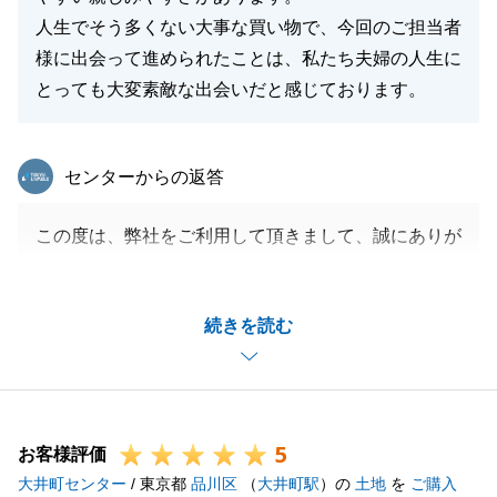
人生でそう多くない大事な買い物で、今回のご担当者
様に出会って進められたことは、私たち夫婦の人生に
とっても大変素敵な出会いだと感じております。
東急リバブル
センターからの返答
この度は、弊社をご利用して頂きまして、誠にありが
とうございます。
お手続きもスムーズに行って頂き、併せてお礼申し上
続きを読む
げます。
今後も、しっかりサポートさせて頂きますので、何か
あればお気軽にお申し付けくださいませ。
引き続き、宜しくお願いいたします。
5
お客様評価
大井町センター
/ 東京都
品川区
（
大井町駅
）の
土地
を
ご購入