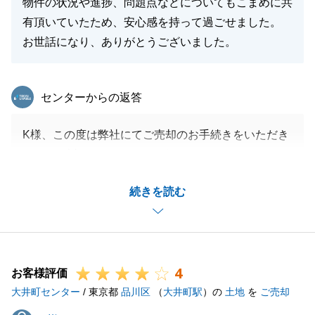
物件の状況や進捗、問題点などについてもこまめに共
有頂いていたため、安心感を持って過ごせました。
閉じる
お世話になり、ありがとうございました。
東急リバブル
センターからの返答
K様、この度は弊社にてご売却のお手続きをいただき
まして、誠にありがとうございました。
特に今回は新居をご購入いただいたご縁をもとに、ご
続きを読む
実家の売却をお任せいただき大変嬉しく思います。
ご売却のケースですと、購入とは異なり待つことが多
くなりますが、なるべくご不安にならないよう、逐一
ご報告をさせていただきました。
4
また、何かお困りごとがございましたらお気軽にご相
お客様評価
大井町センター
談ください。
/ 東京都
品川区
（
大井町駅
）の
土地
を
ご売却
引き続きよろしくお願いいたします。
K様