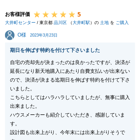
しております。
5
今後もご縁がございましたらお声がけいただきました
お客様評価
大井町センター
ら嬉しく思います。
/ 東京都
品川区
（
大井町駅
）の
土地
を
ご購入
この度はありがとうございました。
O様
O様
2023年3月23日
期日を伸ばす特約を付けて下さいました
閉じる
自宅の売却先が決まったのは良かったですが、決済が
延長になり新天地購入にあたり自費支払いが出来ない
ので、決済が決まる迄期日を伸ばす特約を付けて下さ
いました。
こちらとしてはハラハラしていましたが、無事に購入
出来ました。
ハウスメーカーも紹介していただき、感謝していま
す。
設計図も出来上がり、今年末には出来上がりそうで