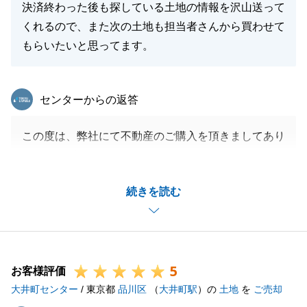
決済終わった後も探している土地の情報を沢山送って
閉じる
くれるので、また次の土地も担当者さんから買わせて
もらいたいと思ってます。
東急リバブル
センターからの返答
この度は、弊社にて不動産のご購入を頂きましてあり
がとうございました。
ご決済までに紆余曲折ありましたが、無事ご決済まで
続きを読む
完了することが出来て良かったです。
また、次回もお喜び頂けるよう物件紹介を積極的に行
わせて頂きます。
引き続きよろしくお願いいたします。
5
お客様評価
大井町センター
/ 東京都
品川区
（
大井町駅
）の
土地
を
ご売却