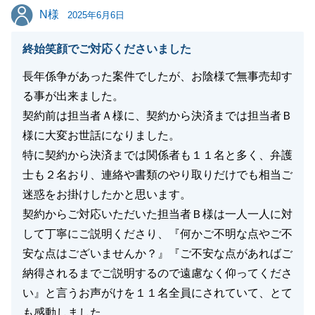
しております。
N様
N様
2025年6月6日
今後もご縁がございましたらお声がけいただきました
ら嬉しく思います。
終始笑顔でご対応くださいました
この度はありがとうございました。
長年係争があった案件でしたが、お陰様で無事売却す
る事が出来ました。
契約前は担当者Ａ様に、契約から決済までは担当者Ｂ
閉じる
様に大変お世話になりました。
特に契約から決済までは関係者も１１名と多く、弁護
士も２名おり、連絡や書類のやり取りだけでも相当ご
迷惑をお掛けしたかと思います。
契約からご対応いただいた担当者Ｂ様は一人一人に対
して丁寧にご説明くださり、『何かご不明な点やご不
安な点はございませんか？』『ご不安な点があればご
納得されるまでご説明するので遠慮なく仰ってくださ
い』と言うお声がけを１１名全員にされていて、とて
も感動しました。