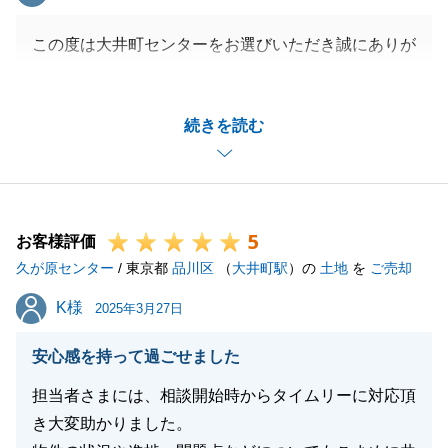
この度は大井町センターをお選びいただき誠にありが
とうございました。
改めまして心より御礼申し上げます。
続きを読む
またお褒めのお言葉をいただき、大変嬉しく思いま
す。
今後の励みにさせていただきます。
今回のお取引は関係者の方が多く、ご不安な点も多か
5
ったかと存じます。
お客様評価
久が原センター
お陰様をもちまして無事お取引を完了する事が出来ま
/ 東京都
品川区
（
大井町駅
）の
土地
を
ご売却
したのは、これもひとえにN様のご助力の賜物と深く
K様
K様
2025年3月27日
感謝いたしております。
今後もご縁がございましたらお声がけいただきました
安心感を持って過ごせました
ら嬉しく思います。
担当者さまには、相談開始時からタイムリーに対応頂
この度はありがとうございました。
き大変助かりました。