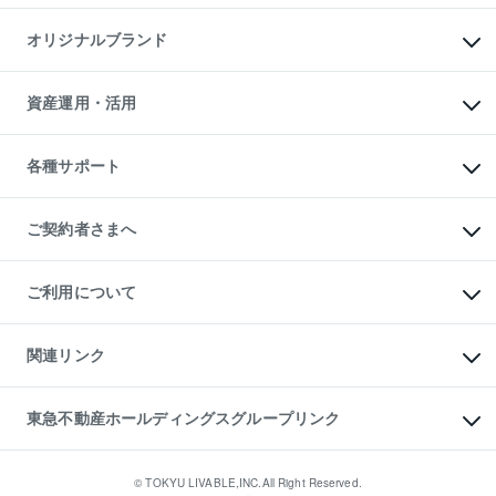
投資用マンション
不動産AIアドバイザー Tellus Talk
マンション一棟
マンションライブラリー
オリジナルブランド
アパート経営
人気マンションランキング
アパート投資用物件
暮らしに役立つ不動産メディア

収益物件
当社売主リノベーションマンション
「Lnote」
ビル購入（ビル一棟）
一棟リノベーションマンション

資産運用・活用
不動産相場・不動産価格情報
投資用不動産の売却査定
L`GENTE（ルジェンテ）
不動産売却FAQ
事業用不動産の売却査定
区分リノベーションマンション

不動産コラム・ニュース
等価交換事業
海外不動産
Lideas（リディアス）
不動産用語集
不動産M&A
各種サポート
投資用一棟レジデンスWELL

不動産なんでもネット相談室
アセットマネジメント・出資
SQUARE（ウェルスクエア）
住まいの税金
不動産小口投資

シニア向けサポート
物件一括検索（購入＆賃貸）
LEGACIA（レガシア）
相続サポート
ご契約者さまへ
リフォームサポート
ご契約者さまサポートメニュー
ご紹介・再契約特典
ご利用について
入居者様専用-各種ご案内（賃貸）
東急こすもす会「こすもすWeb」
本人確認に関するお客様へのお願い
金融商品取引について
関連リンク
東急リバブル ソーシャルメディアポリシー
ご意見・お問い合わせ（金融商品取引専用の相談・お問い合わせ窓口）
すまいValue
保険募集におけるプライバシー・ポリシー
これからご結婚される方に東急百貨店のブライダルクラブ
東急不動産ホールディングスグループリンク
ダイレクトメール（郵送物）・Eメールなどの送付停止について
人材サービスのご用命は 東急リバブルスタッフ株式会社まで
宅地建物取引業者の皆様へ
東北の逸品を贈ります 東北すぐれものセレクション
東急不動産
民泊の開業・運営のご相談は「ReINN株式会社」まで
東急コミュニティー
© TOKYU LIVABLE,INC.All Right Reserved.
東急リバブル