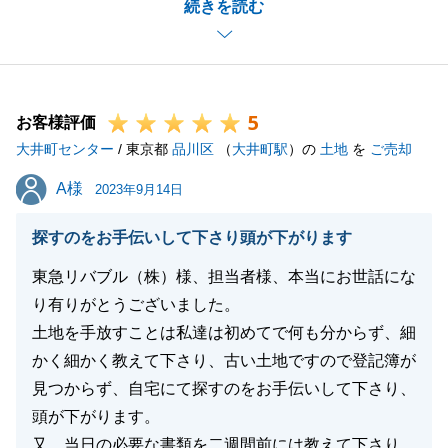
続きを読む
お陰様をもちまして無事お取引を完了する事が出来ま
した。
これもひとえに、K様のご助力の賜物と深く感謝いた
しております。
5
お住み替え先もお声がけいただき嬉しく思います。
お客様評価
大井町センター
引き続きよろしくお願いいたします。
/ 東京都
品川区
（
大井町駅
）の
土地
を
ご売却
A様
A様
2023年9月14日
閉じる
探すのをお手伝いして下さり頭が下がります
東急リバブル（株）様、担当者様、本当にお世話にな
り有りがとうございました。
土地を手放すことは私達は初めてで何も分からず、細
かく細かく教えて下さり、古い土地ですので登記簿が
見つからず、自宅にて探すのをお手伝いして下さり、
頭が下がります。
又、当日の必要な書類を二週間前には教えて下さり、