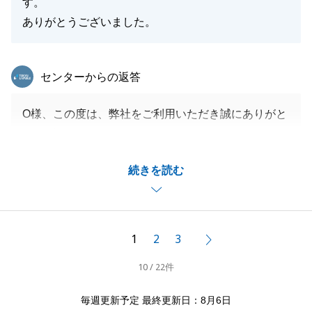
す。
ありがとうございました。
東急リバブル
センターからの返答
O様、この度は、弊社をご利用いただき誠にありがと
うございました。
今回ご売却とご購入を併せてお任せいただき、O様に
続きを読む
なるべくリスクのない形で進めさせていただきました
が、無事にお引き渡しができ、大変嬉しく思っており
ます。
タイミングよく大変良いお土地が見つかり、ハウスメ
1
2
3
次へ
ーカーも無事に決まり、すごく良いお住まいが完成す
10 / 22件
るのではないかと、私自身も非常に楽しみにしており
ます。
毎週更新予定 最終更新日：8月6日
完成して落ち着きましたら、是非お伺いさせていただ