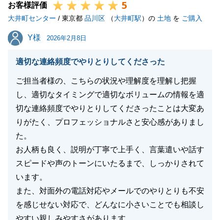
5
お客様評価
大井町センター
/ 東京都
品川区
（
大井町駅
）の
土地
を
ご購入
Y様
Y様
2026年2月8日
適切な連絡頻度でやりとりしてくださった
ご担当者様の、こちらの状況や理解度を理解し把握
し、適切なタイミングで適切なボリュームの情報を適
切な連絡頻度でやりとりしてくださったことは大変あ
りがたく、プロフェッショナルさと安心感がありまし
た。
お人柄も良く、説明が丁寧で上手く、言葉遣いや話す
スピードや声のトーンにいたるまで、しっかりされて
います。
また、対面外の電話対応やメールでのやりとりも不安
を感じせない対応で、どんなに小さいことでも相談し
やすい親しみやすさがあります。