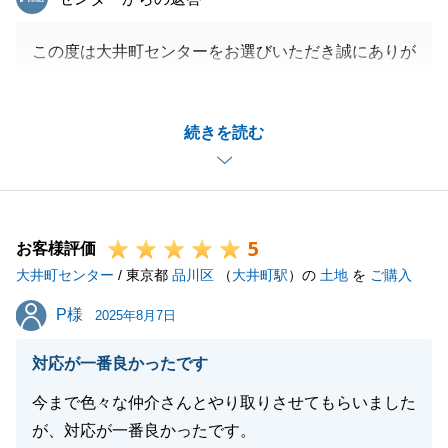
この度は大井町センターをお選びいただき誠にありが
とうございました。
改めまして心より御礼申し上げます。
続きを読む
またお褒めのお言葉をいただき、大変嬉しく思いま
す。
今後の励みにさせていただきます。
お陰様をもちまして無事お取引を完了する事が出来ま
5
した。
お客様評価
大井町センター
これもひとえに、皆さまのご助力の賜物と深く感謝い
/ 東京都
品川区
（
大井町駅
）の
土地
を
ご購入
たしております。
P様
P様
2025年8月7日
ご売却に関してもご満足いただける様精一杯務めさせ
ていただきます。
対応が一番良かったです
この度はありがとうございました。
今まで色々な仲介さんとやり取りさせてもらいました
が、対応が一番良かったです。