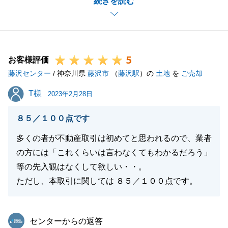
続きを読む
今後も何かあれば、お気軽にお声かけお願い致しま
す。
5
お客様評価
閉じる
藤沢センター
/ 神奈川県
藤沢市
（
藤沢駅
）の
土地
を
ご売却
T様
T様
2023年2月28日
８５／１００点です
多くの者が不動産取引は初めてと思われるので、業者
の方には「これくらいは言わなくてもわかるだろう」
等の先入観はなくして欲しい・・。
ただし、本取引に関しては ８５／１００点です。
東急リバブル
センターからの返答