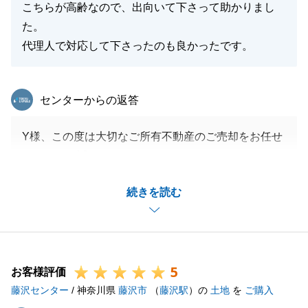
こちらが高齢なので、出向いて下さって助かりまし
閉じる
た。
代理人で対応して下さったのも良かったです。
東急リバブル
センターからの返答
Y様、この度は大切なご所有不動産のご売却をお任せ
いただき、誠にありがとうございました。
当社の提案にご賛同頂き、またご協力頂き深く感謝申
続きを読む
し上げます。
お陰様でスピーディーかつご希望価格以上でのご成約
に至ることが出来ました。
代理人対応も含め高いご評価を頂き、私自身大変励み
5
になりました。
お客様評価
藤沢センター
また、何かございましたら、是非東急リバブルにお任
/ 神奈川県
藤沢市
（
藤沢駅
）の
土地
を
ご購入