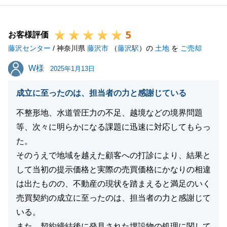
また、何かありましたらお気軽にご連絡くださいま
せ。
5
お客様評価
藤沢センター
/ 神奈川県
藤沢市
（
藤沢駅
）の
土地
を
ご売却
閉じる
W様
W様
2025年1月13日
成立に至ったのは、担当者の力と感謝じている
不整形地、水道管圧力の不足、越境などの境界問題
等、次々に明らかになる課題に迅速に対応してもらっ
た。
そのうえで地域を越えた顧客への打診により、結果と
して当初の提示価格と実際の売買価格にかなりの相違
は出たものの、不動産の現状を踏まえると満足のいく
売買契約の成立に至ったのは、担当者の力と感謝じて
いる。
また、契約締結後に発見された埋設物の処理に関して