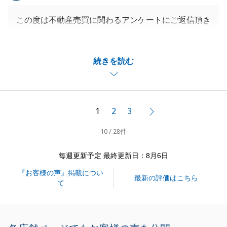
この度は不動産売買に関わるアンケートにご返信頂き
まして誠に有難うございました。
新居のご購入とともにご自宅のご売却もお手伝いさせ
続きを読む
て頂きまして有難うございました。
至らない点も多かったかと思いますが、T様のお住み
替えに関われて良かったと思います。
有難うございました。
1
2
3
次へ
小さな事でもお役に立てることがございましたら、お
10 / 28件
気軽にお申し付けくださいませ。
毎週更新予定 最終更新日：8月6日
『お客様の声』掲載につい
閉じる
最新の評価はこちら
て