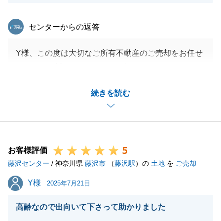
東急リバブル
センターからの返答
Y様、この度は大切なご所有不動産のご売却をお任せ
いただき、誠にありがとうございました。
当社の提案にご賛同頂き、またご協力頂き深く感謝申
続きを読む
し上げます。
お陰様でスピーディーかつご希望価格以上でのご成約
に至ることが出来ました。
代理人対応も含め高いご評価を頂き、私自身大変励み
5
になりました。
お客様評価
藤沢センター
また、何かございましたら、是非東急リバブルにお任
/ 神奈川県
藤沢市
（
藤沢駅
）の
土地
を
ご売却
せください。今後とも何卒宜しくお願い申し上げま
Y様
Y様
2025年7月21日
す。
高齢なので出向いて下さって助かりました