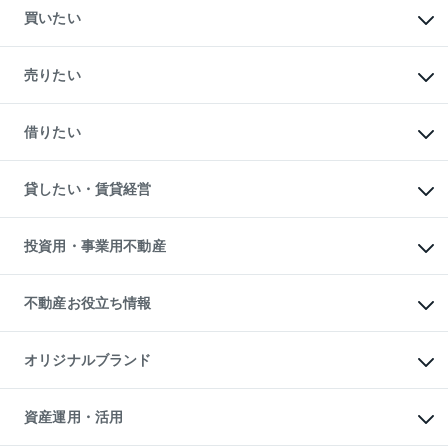
買いたい
マンションの購入
新築・分譲マンションの購入
売りたい
中古マンションの購入
一戸建ての購入
マンションの売却・査定
新築一戸建ての購入
一戸建ての売却・査定
借りたい
中古一戸建ての購入
土地の売却・査定
土地の購入
スピードAI査定
不動産購入の流れ
物件を借りる
不動産売却について
注目キーワード物件特集
オフィス・店舗の賃貸
貸したい・賃貸経営
不動産査定について
購入ガイド
借りるときの流れ
売却サービス
借りるガイド
不動産売却の流れ
無料賃料査定
多言語対応
不動産買換えの流れ
マンション賃料データ
投資用・事業用不動産
売却ガイド
賃貸管理プラン
English
繁体中文
簡体中文
リロケーションについて
投資用不動産
貸すときの流れ
事業用不動産
不動産お役立ち情報
貸すガイド
マンション投資
投資用マンション
不動産AIアドバイザー Tellus Talk
マンション一棟
マンションライブラリー
オリジナルブランド
アパート経営
人気マンションランキング
アパート投資用物件
暮らしに役立つ不動産メディア

収益物件
当社売主リノベーションマンション
「Lnote」
ビル購入（ビル一棟）
一棟リノベーションマンション

資産運用・活用
不動産相場・不動産価格情報
投資用不動産の売却査定
L`GENTE（ルジェンテ）
不動産売却FAQ
事業用不動産の売却査定
区分リノベーションマンション
