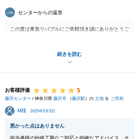
東急リバブル
センターからの返答
この度は東急リバブルにご依頼頂き誠にありがとうご
ざいました。
遠方にもかかわらず、S様が諸々対応してくださいっ
続きを読む
たおかげでスムーズにお取引を完了することができま
した。
今後、何かお困りごとやご不明な点、ご要望等ござい
ましたらお気軽にご連絡ください。
5
今後とも弊社をご愛顧くださいますよう、どうぞ宜し
お客様評価
藤沢センター
くお願い申し上げます。
/ 神奈川県
藤沢市
（
藤沢駅
）の
土地
を
ご売却
M様
M様
2025年5月3日
閉じる
悪かった点はありません
担当者様の始終丁寧なご対応と的確なアドバイス、そ