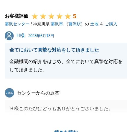
の方がいらっしゃいましたら、ぜひお声がけくださ
5
い。
お客様評価
藤沢センター
精一杯お手伝いさせて頂きます。
/ 神奈川県
藤沢市
（
藤沢駅
）の
土地
を
ご購入
今後とも、よろしくお願い致します。
H様
H様
2023年6月18日
全てにおいて真摯な対応をして頂きました
閉じる
金融機関の紹介をはじめ、全てにおいて真摯な対応を
して頂きました。
東急リバブル
センターからの返答
Ｈ様このたびはどうもありがとうございました。
新居の完成までまで、まだまだ打ち合わせが大変かと
思いますが、私も楽しみにしております。