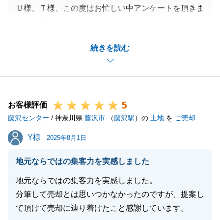
Ｕ様、Ｔ様、この度はお忙しい中アンケートを頂きま
して有難うございました。
建物の解体や、埋蔵文化財等ご決済までにご心配をお
続きを読む
掛けしましたがＵ様、Ｔ様には多大なご協力を頂き無
事にご決済頂けました。
これから気温も下がって参りますので皆さまご自愛く
ださいませ。
5
お客様評価
藤沢センター
/ 神奈川県
藤沢市
（
藤沢駅
）の
土地
を
ご売却
閉じる
Y様
Y様
2025年8月1日
地元ならではの集客力を実感しました
地元ならではの集客力を実感しました。
分筆して売却とは思いつかなかったのですが、提案し
て頂けて売却に辿り着けたこと感謝しています。