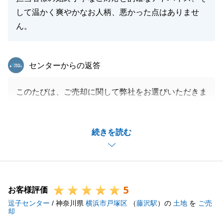
して温かく爽やかなお人柄、悪かった点はありませ
ん。
東急リバブル
センターからの返答
このたびは、ご売却に関して弊社をお選びいただきま
して、誠にありがとうございました。
色々とご協力をいただいたこと大変感謝しておりま
続きを読む
す。
M様のお住み替え先での生活が、これまで以上に快適
で豊かなことを願っております。
また、今後不動産に関することで何かお困りのことが
5
ございましたら、お気軽にご連絡いただければと思い
お客様評価
逗子センター
ます。
/ 神奈川県
横浜市戸塚区
（
藤沢駅
）の
土地
を
ご売
却
今後とも何卒、よろしくお願いいたします。