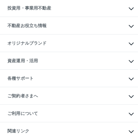
不動産売却の流れ
無料賃料査定
多言語対応
不動産買換えの流れ
マンション賃料データ
投資用・事業用不動産
売却ガイド
賃貸管理プラン
English
繁体中文
簡体中文
リロケーションについて
投資用不動産
貸すときの流れ
事業用不動産
不動産お役立ち情報
貸すガイド
マンション投資
投資用マンション
不動産AIアドバイザー Tellus Talk
マンション一棟
マンションライブラリー
オリジナルブランド
アパート経営
人気マンションランキング
アパート投資用物件
暮らしに役立つ不動産メディア

収益物件
当社売主リノベーションマンション
「Lnote」
ビル購入（ビル一棟）
一棟リノベーションマンション

資産運用・活用
不動産相場・不動産価格情報
投資用不動産の売却査定
L`GENTE（ルジェンテ）
不動産売却FAQ
事業用不動産の売却査定
区分リノベーションマンション

不動産コラム・ニュース
等価交換事業
海外不動産
Lideas（リディアス）
不動産用語集
不動産M&A
各種サポート
投資用一棟レジデンスWELL

不動産なんでもネット相談室
アセットマネジメント・出資
SQUARE（ウェルスクエア）
住まいの税金
不動産小口投資

シニア向けサポート
物件一括検索（購入＆賃貸）
LEGACIA（レガシア）
相続サポート
ご契約者さまへ
リフォームサポート
ご契約者さまサポートメニュー
ご紹介・再契約特典
ご利用について
入居者様専用-各種ご案内（賃貸）
東急こすもす会「こすもすWeb」
本人確認に関するお客様へのお願い
金融商品取引について
関連リンク
東急リバブル ソーシャルメディアポリシー