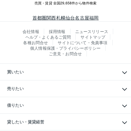
売買・賃貸 全国29,658件から物件検索
首都圏
関西
札幌
仙台
名古屋
福岡
会社情報
採用情報
ニュースリリース
ヘルプ・よくあるご質問
サイトマップ
各種お問合せ
サイトについて・免責事項
個人情報保護・プライバシーポリシー
ご意見・お問合せ
買いたい
マンションの購入
新築・分譲マンションの購入
売りたい
中古マンションの購入
一戸建ての購入
マンションの売却・査定
新築一戸建ての購入
一戸建ての売却・査定
借りたい
中古一戸建ての購入
土地の売却・査定
土地の購入
スピードAI査定
不動産購入の流れ
物件を借りる
不動産売却について
注目キーワード物件特集
オフィス・店舗の賃貸
貸したい・賃貸経営
不動産査定について
購入ガイド
借りるときの流れ
売却サービス
借りるガイド