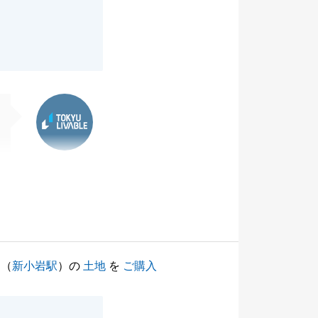
東急リバブル
（
新小岩駅
）の
土地
を
ご購入