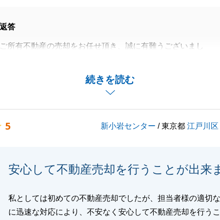
返答
ご所有不動産の売却をお任せ頂き、誠に有難うございまし
ミング良くご売却出来て何よりでした。
続きを読む
手続きもスムーズに進めて頂き、当方としても大変助かりま
いましたら、お気軽にお声掛け下さい。
5
新小岩センター
/ 東京都
江戸川区
難うございました。
安心して不動産売却を行うことが出来
閉じる
私としては初めての不動産売却でしたが、担当者様の適切
に迅速な対応により、不安なく安心して不動産売却を行う