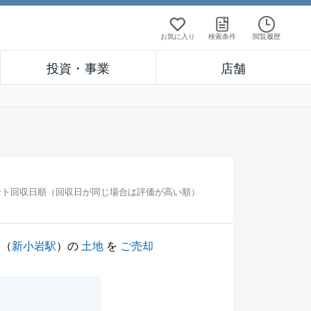
お気に入り
検索条件
閲覧履歴
投資・事業
店舗
ート回収日順（回収日が同じ場合は評価が高い順）
（
新小岩駅
）の
土地
を
ご売却