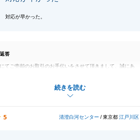
対応が早かった。
返答
にてご売却のお取引のお手伝いをさせて頂きまして、誠にあ
ました。
済まで様々なお願いをさせて頂きましたが、その都度、迅速
続きを読む
して、ありがとうございました。
することでご相談等ございましたら、お気軽にご相談くださ
5
清澄白河センター
/ 東京都
江戸川区
ご愛顧賜りますようお願い申し上げます。