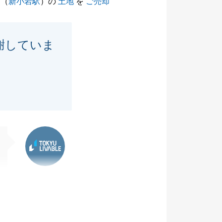
（
新小岩駅
）の
土地
を
ご売却
謝していま
東急リバブル