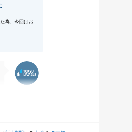
た
った為、今回はお
東急リバブル