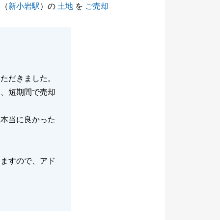
（
新小岩駅
）の
土地
を
ご売却
いただきました。
き、短期間で売却
し本当に良かった
きますので、アド