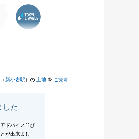
東急リバブル
（
新小岩駅
）の
土地
を
ご売却
ました
なアドバイス並び
ことが出来まし