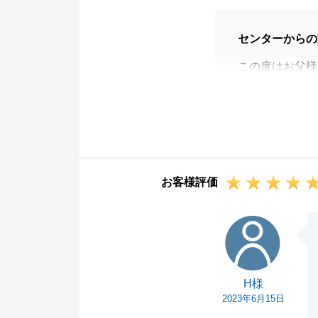
センターからの
この度はお父様
た。
良い市況でタイ
建物解体等のお
した。
また機会がござ
お客様評価
この度は誠に有
H様
H様
2023年6月15日