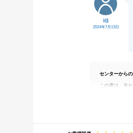
I様
2024年7月13日
センターからの
この度は、当セ
私個人の対応に
ただし、会社と
なく思います。
私個人としても
まいります。