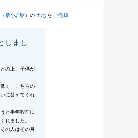
（
新小岩駅
）の
土地
を
ご売却
としまし
ことの上、子供が
が低く、こちらの
ねいに答えてくれ
ようと半年程前に
てくれました。
、その人はその月