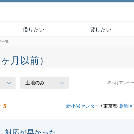
借りたい
貸したい
声一覧
６ヶ月以前）
表示はアンケ
5
新小岩センター
/ 東京都
葛飾区
対応が早かった