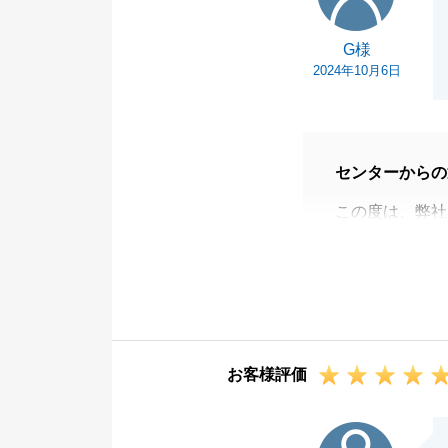
G様
2024年10月6日
センターからの
この度は、弊社
りがとうござい
ご契約からご決
にご対応頂きま
また不動産に関
い。
お客様評価
引続き、弊社に
I様