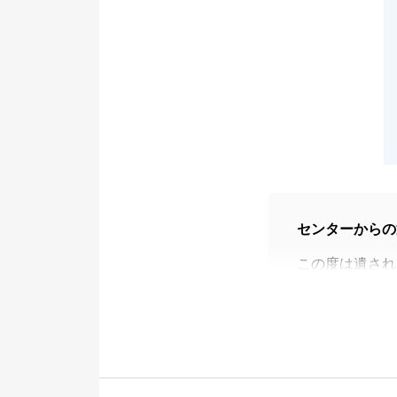
センターからの
この度は遺され
した。
当社にご連絡頂
た。
ご縁があり良い
今後も何かお困