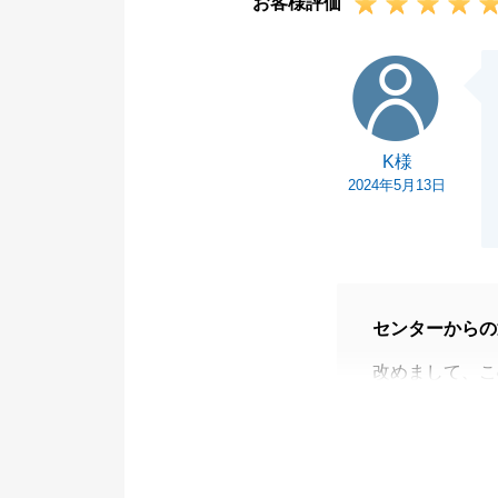
お客様評価
今後とも、よろ
K様
K様
2024年5月13日
センターからの
改めまして、こ
無事にお取引が
今後もご不明点
申しつけくださ
引き続き、よろ