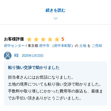
今後も不動産についてお困りごとがございましたら当
続きを読む
社へご相談いただければ幸いです。
価格交渉についても全力で取り組ませていただきま
す。
よろしくお願いいたします。
5
お客様評価
府中センター
/ 東京都
府中市
（
府中本町駅
）の
土地
を
ご売却
閉じる
I様
I様
2025年1月23日
粘り強い交渉で助かりました
担当者さんにはお世話になりました。
土地の境界についても粘り強い交渉で助かりました。
手数料や取り壊しにかかった費用等の振込も、最後ま
でお手伝い頂きありがとうございました。