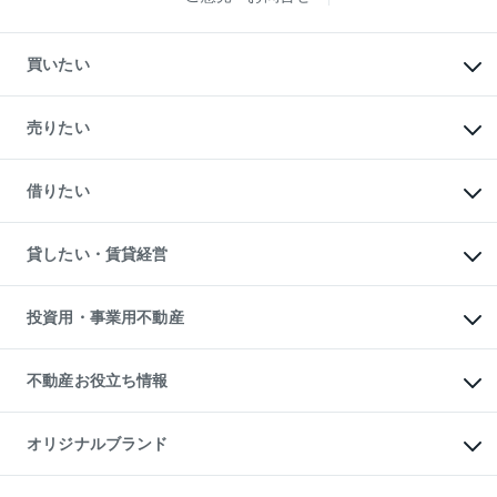
買いたい
マンションの購入
新築・分譲マンションの購入
売りたい
中古マンションの購入
一戸建ての購入
マンションの売却・査定
新築一戸建ての購入
一戸建ての売却・査定
借りたい
中古一戸建ての購入
土地の売却・査定
土地の購入
スピードAI査定
不動産購入の流れ
物件を借りる
不動産売却について
注目キーワード物件特集
オフィス・店舗の賃貸
貸したい・賃貸経営
不動産査定について
購入ガイド
借りるときの流れ
売却サービス
借りるガイド
不動産売却の流れ
無料賃料査定
多言語対応
不動産買換えの流れ
マンション賃料データ
投資用・事業用不動産
売却ガイド
賃貸管理プラン
English
繁体中文
簡体中文
リロケーションについて
投資用不動産
貸すときの流れ
事業用不動産
不動産お役立ち情報
貸すガイド
マンション投資
投資用マンション
不動産AIアドバイザー Tellus Talk
マンション一棟
マンションライブラリー
オリジナルブランド
アパート経営
人気マンションランキング
アパート投資用物件
暮らしに役立つ不動産メディア

収益物件
当社売主リノベーションマンション
「Lnote」