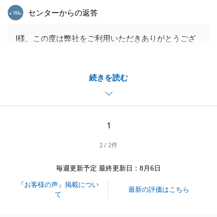
東急リバブル
センターからの返答
I様、この度は弊社をご利用いただきありがとうござ
いました。
ご契約からご決済までかなりお時間がかかってしまい
続きを読む
ましたが、無事お取引が完了して安心をしておりま
す。
I様、S様には取引完了のためにご尽力いただき改めて
感謝申し上げます。
1
今後ともどうぞよろしくお願いいたします。
2 / 2件
毎週更新予定 最終更新日：8月6日
閉じる
『お客様の声』掲載につい
最新の評価はこちら
て