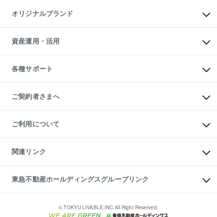
不動産AIアドバイザー Tellus Talk
マンション一棟
マンションライブラリー
オリジナルブランド
アパート経営
人気マンションランキング
アパート投資用物件
暮らしに役立つ不動産メディア

収益物件
当社売主リノベーションマンション
「Lnote」
ビル購入（ビル一棟）
一棟リノベーションマンション

資産運用・活用
不動産相場・不動産価格情報
投資用不動産の売却査定
L`GENTE（ルジェンテ）
不動産売却FAQ
事業用不動産の売却査定
区分リノベーションマンション

不動産コラム・ニュース
等価交換事業
海外不動産
Lideas（リディアス）
不動産用語集
不動産M&A
各種サポート
投資用一棟レジデンスWELL

不動産なんでもネット相談室
アセットマネジメント・出資
SQUARE（ウェルスクエア）
住まいの税金
不動産小口投資

シニア向けサポート
物件一括検索（購入＆賃貸）
LEGACIA（レガシア）
相続サポート
ご契約者さまへ
リフォームサポート
ご契約者さまサポートメニュー
ご紹介・再契約特典
ご利用について
入居者様専用-各種ご案内（賃貸）
東急こすもす会「こすもすWeb」
本人確認に関するお客様へのお願い
金融商品取引について
関連リンク
東急リバブル ソーシャルメディアポリシー
ご意見・お問い合わせ（金融商品取引専用の相談・お問い合わせ窓口）
すまいValue
保険募集におけるプライバシー・ポリシー
これからご結婚される方に東急百貨店のブライダルクラブ
東急不動産ホールディングスグループリンク
ダイレクトメール（郵送物）・Eメールなどの送付停止について
人材サービスのご用命は 東急リバブルスタッフ株式会社まで
宅地建物取引業者の皆様へ
東北の逸品を贈ります 東北すぐれものセレクション
東急不動産
民泊の開業・運営のご相談は「ReINN株式会社」まで
東急コミュニティー
© TOKYU LIVABLE,INC.All Right Reserved.
東急リバブル