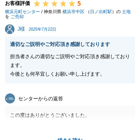
5
お客様評価
横浜元町センター
/ 神奈川県
横浜市中区
（
日ノ出町駅
）の
土地
を
ご売却
J様
J様
2025年7月22日
適切なご説明やご対応頂き感謝しております
担当者さんの適切なご説明やご対応頂き感謝しており
ます。
今後とも何卒宜しくお願い申し上げます。
東急リバブル
センターからの返答
この度はありがとうございました。
内々での早期のご売却にてご要望いただき、ご期待に
応えるご協力できて安心しました。