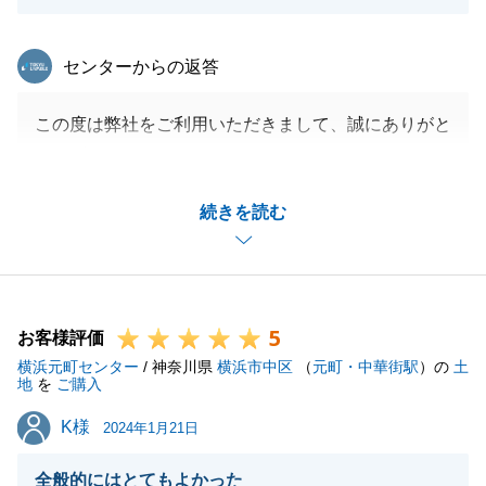
東急リバブル
センターからの返答
この度は弊社をご利用いただきまして、誠にありがと
うございました。
コメントにもいただいた通り、多くの不動産業者とお
続きを読む
話されお疲れだったかと存じます。
弊社にて無事にお取引が完了し大変嬉しく思っており
ます。
また不動産のことでご質問やお困りごとがあれば、い
5
つでもお気軽にお申し付けください。
お客様評価
横浜元町センター
今後とも、何卒よろしくお願い申し上げます。
/ 神奈川県
横浜市中区
（
元町・中華街駅
）の
土
地
を
ご購入
K様
K様
2024年1月21日
閉じる
全般的にはとてもよかった