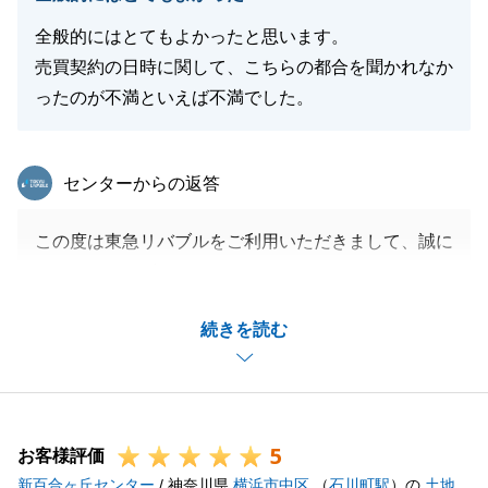
全般的にはとてもよかったと思います。
売買契約の日時に関して、こちらの都合を聞かれなか
ったのが不満といえば不満でした。
東急リバブル
センターからの返答
この度は東急リバブルをご利用いただきまして、誠に
ありがとうございました。
K様のご協力のおかげでスムーズなお取引を行うこと
続きを読む
ができました。
お忙しい中、様々なご対応をいただき本当にありがと
うございます。
何かお困りのことがございましたらお気軽にお申し付
5
けください。
お客様評価
新百合ヶ丘センター
今後ともよろしくお願い申し上げます。
/ 神奈川県
横浜市中区
（
石川町駅
）の
土地