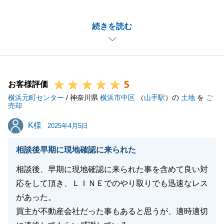
全力を尽くします。
続きを読む
引き続き、よろしくお願いいたします。
閉じる
5
お客様評価
横浜元町センター
/ 神奈川県
横浜市中区
（
山手駅
）の
土地
を
ご
売却
K様
K様
2025年4月5日
相談後早期に現地確認に来られた
相談後、早期に現地確認に来られた事を含めて良い対
応をして頂き、ＬＩＮＥでのやり取りでも迅速なレス
があった。
買主が不動産会社だった事もあると思うが、適時適切