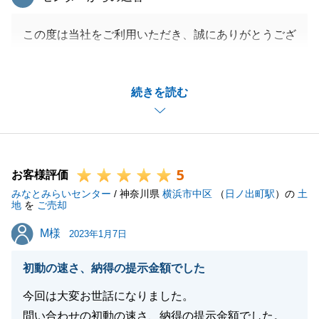
この度は当社をご利用いただき、誠にありがとうござ
いました。
お忙しい中、必要書類のご用意など快くご対応くださ
続きを読む
りありがとうございました。
無事にお引渡しを迎えられたのもO様のご協力があっ
てのことと感謝しております。
新居にて素敵なお時間をお過ごしいただけることを心
5
よりお祈り申し上げます。
お客様評価
みなとみらいセンター
今後とも引き続きよろしくお願い申し上げます。
/ 神奈川県
横浜市中区
（
日ノ出町駅
）の
土
地
を
ご売却
M様
M様
2023年1月7日
閉じる
初動の速さ、納得の提示金額でした
今回は大変お世話になりました。
問い合わせの初動の速さ、納得の提示金額でした。