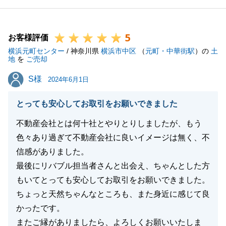
内でも共有し、より良いサービスをお客様にご提供が
できるよう努めてまいります。
5
今後ともよろしくお願いいたします。
お客様評価
横浜元町センター
/ 神奈川県
横浜市中区
（
元町・中華街駅
）の
土
地
を
ご売却
S様
S様
2024年6月1日
閉じる
とっても安心してお取引をお願いできました
不動産会社とは何十社とやりとりしましたが、もう
色々あり過ぎて不動産会社に良いイメージは無く、不
信感がありました。
最後にリバブル担当者さんと出会え、ちゃんとした方
もいてとっても安心してお取引をお願いできました。
ちょっと天然ちゃんなところも、また身近に感じて良
かったです。
またご縁がありましたら、よろしくお願いいたしま