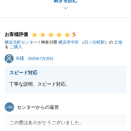
続きを読む
引き続き、よろしくお願いいたします。
閉じる
5
お客様評価
横浜元町センター
/ 神奈川県
横浜市中区
（
日ノ出町駅
）の
土地
を
ご購入
K様
K様
2025年7月20日
スピード対応
丁寧な説明、スピード対応。
東急リバブル
センターからの返答
この度はありがとうございました。
Ｋ様よりご相談いただいている件、お力になれるよう