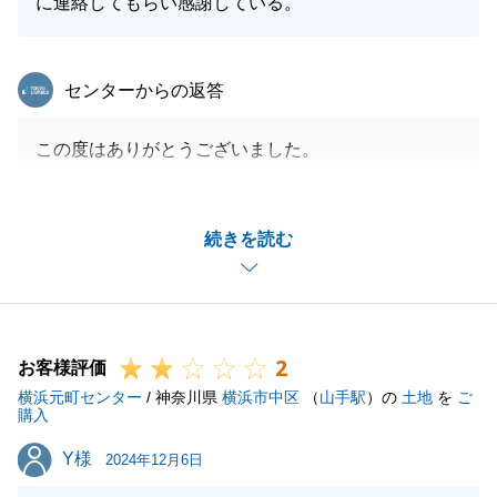
に連絡してもらい感謝している。
東急リバブル
センターからの返答
この度はありがとうございました。
本当に大変な中でしたが、多くのご協力をいただき無
事決済を迎えることができました。
続きを読む
ありがとうございました。
また何かお困りの事がございましたら、お気軽にご相
談下さいませ。
2
お客様評価
横浜元町センター
/ 神奈川県
横浜市中区
（
山手駅
）の
土地
を
ご
閉じる
購入
Y様
Y様
2024年12月6日