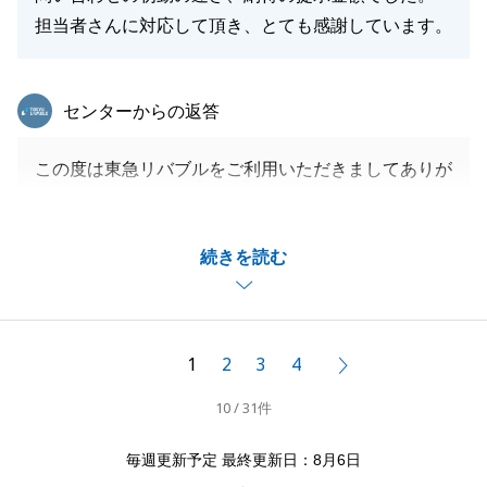
担当者さんに対応して頂き、とても感謝しています。
東急リバブル
センターからの返答
この度は東急リバブルをご利用いただきましてありが
とうございました。
素晴らしい物件のご売却に携われたことに御礼申し上
続きを読む
げます。
スムーズにご売却が出来たのは、M様、N様のご尽力
のおかげでございます。
今後もなにかお困りのことがございましたら、お気軽
1
2
3
4
次へ
にお申し付けください。
10 / 31件
引き続きよろしくお願いいたします。
毎週更新予定 最終更新日：8月6日