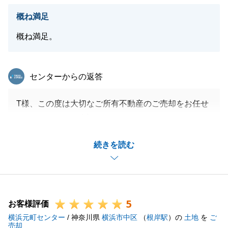
概ね満足
概ね満足。
東急リバブル
センターからの返答
T様、この度は大切なご所有不動産のご売却をお任せ
いただきまして、誠にありがとうございました。
T様の多大なるご協力があり、お人柄に助けられ、無
続きを読む
事お取引を終えることができました。
この度のT様とのお取引を糧に、お客様にご満足いた
だけるよう精進いたします。
今後とも税金の件等、ご相談がございましたらご遠慮
5
なくご連絡くださいませ。
お客様評価
横浜元町センター
この度は誠にありがとうございました。
/ 神奈川県
横浜市中区
（
根岸駅
）の
土地
を
ご
売却