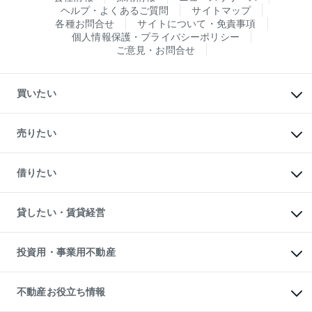
ヘルプ・よくあるご質問
サイトマップ
各種お問合せ
サイトについて・免責事項
個人情報保護・プライバシーポリシー
ご意見・お問合せ
買いたい
マンションの購入
新築・分譲マンションの購入
売りたい
中古マンションの購入
一戸建ての購入
マンションの売却・査定
新築一戸建ての購入
一戸建ての売却・査定
借りたい
中古一戸建ての購入
土地の売却・査定
土地の購入
スピードAI査定
不動産購入の流れ
物件を借りる
不動産売却について
注目キーワード物件特集
オフィス・店舗の賃貸
貸したい・賃貸経営
不動産査定について
購入ガイド
借りるときの流れ
売却サービス
借りるガイド
不動産売却の流れ
無料賃料査定
多言語対応
不動産買換えの流れ
マンション賃料データ
投資用・事業用不動産
売却ガイド
賃貸管理プラン
English
繁体中文
簡体中文
リロケーションについて
投資用不動産
貸すときの流れ
事業用不動産
不動産お役立ち情報
貸すガイド
マンション投資
投資用マンション