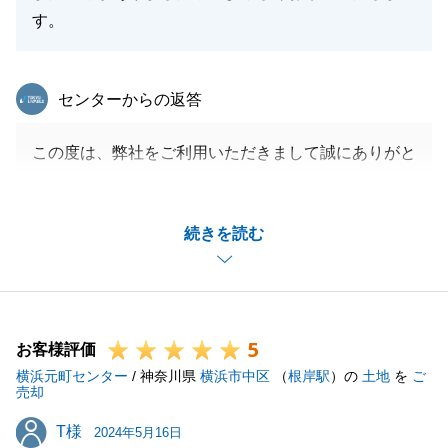
す。
東急リバブル
センターからの返答
この度は、弊社をご利用いただきまして誠にありがと
うございました。
今回は2度目のお取引をさせていただきましたが、再
続きを読む
度のご利用、心より御礼申し上げます。
また周りに不動産でお困りの方がいらっしゃいました
ら、いつでもお気軽にお声がけくださいませ。
今後とも、何卒よろしくお願い申し上げます。
5
お客様評価
横浜元町センター
/ 神奈川県
横浜市中区
（
根岸駅
）の
土地
を
ご
売却
閉じる
T様
T様
2024年5月16日