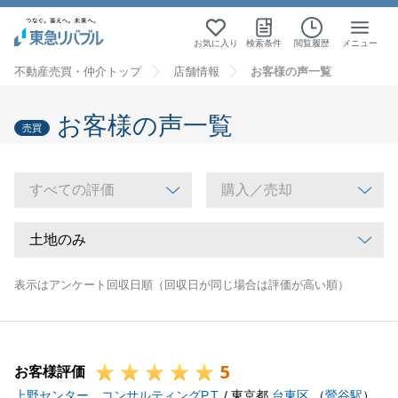
お気に入り
検索条件
閲覧履歴
メニュー
不動産売買・仲介トップ
店舗情報
お客様の声一覧
お客様の声一覧
売買
表示はアンケート回収日順（回収日が同じ場合は評価が高い順）
5
お客様評価
上野センター コンサルティングP.T.
/ 東京都
台東区
（
鶯谷駅
）