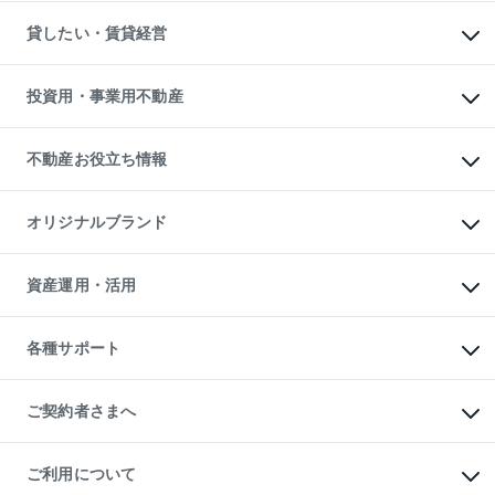
不動産購入の流れ
物件を借りる
不動産売却について
注目キーワード物件特集
オフィス・店舗の賃貸
貸したい・賃貸経営
不動産査定について
購入ガイド
借りるときの流れ
売却サービス
借りるガイド
不動産売却の流れ
無料賃料査定
多言語対応
不動産買換えの流れ
マンション賃料データ
投資用・事業用不動産
売却ガイド
賃貸管理プラン
English
繁体中文
簡体中文
リロケーションについて
投資用不動産
貸すときの流れ
事業用不動産
不動産お役立ち情報
貸すガイド
マンション投資
投資用マンション
不動産AIアドバイザー Tellus Talk
マンション一棟
マンションライブラリー
オリジナルブランド
アパート経営
人気マンションランキング
アパート投資用物件
暮らしに役立つ不動産メディア

収益物件
当社売主リノベーションマンション
「Lnote」
ビル購入（ビル一棟）
一棟リノベーションマンション

資産運用・活用
不動産相場・不動産価格情報
投資用不動産の売却査定
L`GENTE（ルジェンテ）
不動産売却FAQ
事業用不動産の売却査定
区分リノベーションマンション

不動産コラム・ニュース
等価交換事業
海外不動産
Lideas（リディアス）
不動産用語集
不動産M&A
各種サポート
投資用一棟レジデンスWELL

不動産なんでもネット相談室
アセットマネジメント・出資
SQUARE（ウェルスクエア）
住まいの税金
不動産小口投資

シニア向けサポート
物件一括検索（購入＆賃貸）
LEGACIA（レガシア）
相続サポート
ご契約者さまへ
リフォームサポート
ご契約者さまサポートメニュー
ご紹介・再契約特典
ご利用について
入居者様専用-各種ご案内（賃貸）