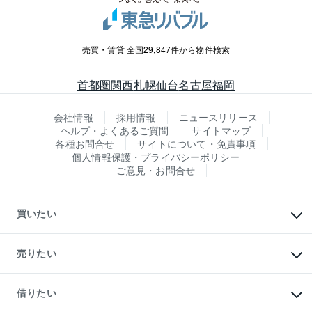
売買・賃貸 全国29,847件から物件検索
首都圏
関西
札幌
仙台
名古屋
福岡
会社情報
採用情報
ニュースリリース
ヘルプ・よくあるご質問
サイトマップ
各種お問合せ
サイトについて・免責事項
個人情報保護・プライバシーポリシー
ご意見・お問合せ
買いたい
マンションの購入
新築・分譲マンションの購入
売りたい
中古マンションの購入
一戸建ての購入
マンションの売却・査定
新築一戸建ての購入
一戸建ての売却・査定
借りたい
中古一戸建ての購入
土地の売却・査定
土地の購入
スピードAI査定