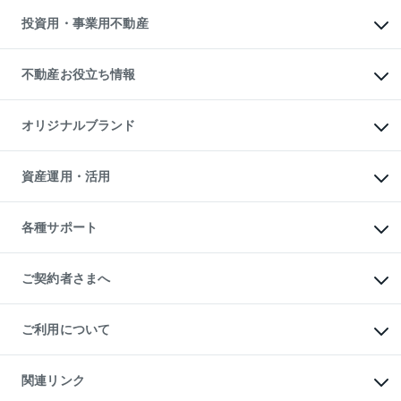
不動産売却の流れ
無料賃料査定
多言語対応
不動産買換えの流れ
マンション賃料データ
投資用・事業用不動産
売却ガイド
賃貸管理プラン
English
繁体中文
簡体中文
リロケーションについて
投資用不動産
貸すときの流れ
事業用不動産
不動産お役立ち情報
貸すガイド
マンション投資
投資用マンション
不動産AIアドバイザー Tellus Talk
マンション一棟
マンションライブラリー
オリジナルブランド
アパート経営
人気マンションランキング
アパート投資用物件
暮らしに役立つ不動産メディア

収益物件
当社売主リノベーションマンション
「Lnote」
ビル購入（ビル一棟）
一棟リノベーションマンション

資産運用・活用
不動産相場・不動産価格情報
投資用不動産の売却査定
L`GENTE（ルジェンテ）
不動産売却FAQ
事業用不動産の売却査定
区分リノベーションマンション

不動産コラム・ニュース
等価交換事業
海外不動産
Lideas（リディアス）
不動産用語集
不動産M&A
各種サポート
投資用一棟レジデンスWELL

不動産なんでもネット相談室
アセットマネジメント・出資
SQUARE（ウェルスクエア）
住まいの税金
不動産小口投資

シニア向けサポート
物件一括検索（購入＆賃貸）
LEGACIA（レガシア）
相続サポート
ご契約者さまへ
リフォームサポート
ご契約者さまサポートメニュー
ご紹介・再契約特典
ご利用について
入居者様専用-各種ご案内（賃貸）
東急こすもす会「こすもすWeb」
本人確認に関するお客様へのお願い
金融商品取引について
関連リンク
東急リバブル ソーシャルメディアポリシー