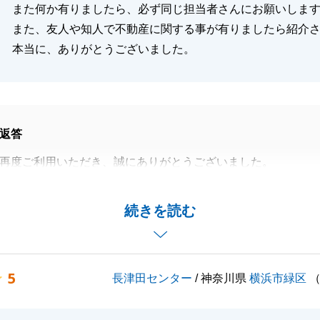
また何か有りましたら、必ず同じ担当者さんにお願いしま
また、友人や知人で不動産に関する事が有りましたら紹介
本当に、ありがとうございました。
返答
再度ご利用いただき、誠にありがとうございました。
頂戴し、感謝の気持ちでいっぱいです。
当者からの引継ぎで、初めてお会いさせていただき、最後ま
続きを読む
ていただきました。
仕事のご経験を踏まえ、度々優れた営業担当とは何かを教え
とは、私の貴重な財産です。
5
長津田センター
/ 神奈川県
横浜市緑区
りました。
お客様ご案内時だけでなく、私が打合せでお伺いする際も、