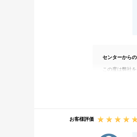
センターからの
この度は弊社を
温かいお言葉を
K様とは前任担
でお手伝いさせ
K様ご自身のお
ていただいたこ
お客様評価
大変お世話にな
また販売中は、
N様