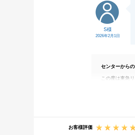
S様
S様
2026年2月1日
センターからの
この度は東急リ
様のお役に立て
特に「誠実に一
締まる思いであ
いただいたお言
ります。
お客様評価
また何かお困り