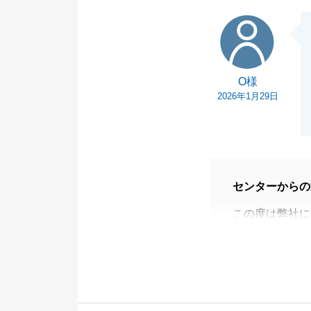
もお気軽にお声
O様
今後とも、変わ
O様
2026年1月29日
センターからの
この度は弊社に
ただき、誠にあ
O様の大切なお
てたこと大変光
O様のご協力も
今後も不動産の