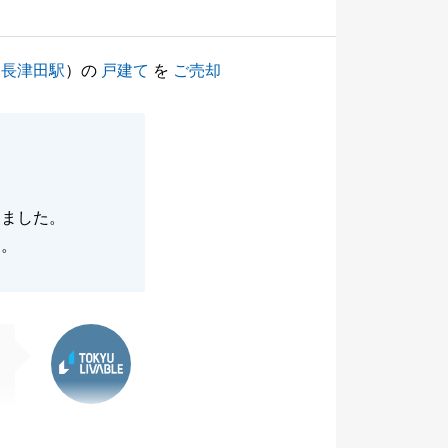
（
長津田駅
）の
戸建て
を
ご売却
きました。
た。
東急リバブル