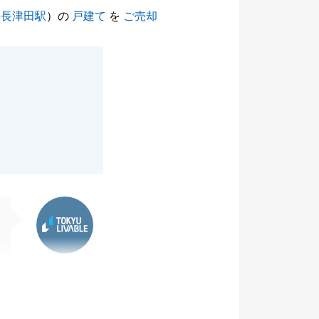
（
長津田駅
）の
戸建て
を
ご売却
。
東急リバブル