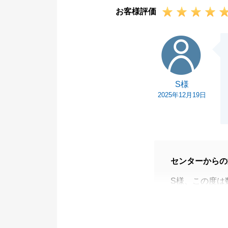
お客様評価
だければと存じ
S様
S様
2025年12月19日
センターからの
S様、この度は
とうございまし
今後も不動産に
下さいませ。