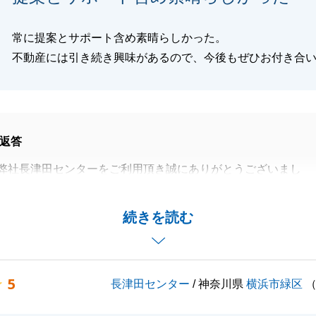
常に提案とサポート含め素晴らしかった。
不動産には引き続き興味があるので、今後もぜひお付き合
返答
弊社長津田センターをご利用頂き誠にありがとうございまし
あり、滞りなく残代金決済を迎えることが出来て嬉しく思い
続きを読む
ご紹介いただいておりますが、今後も周囲の方で不動産に関
がある方などいらっしゃいましたら、是非ご紹介頂けますと
5
長津田センター
/ 神奈川県
横浜市緑区
合いの程よろしくお願いいたします。