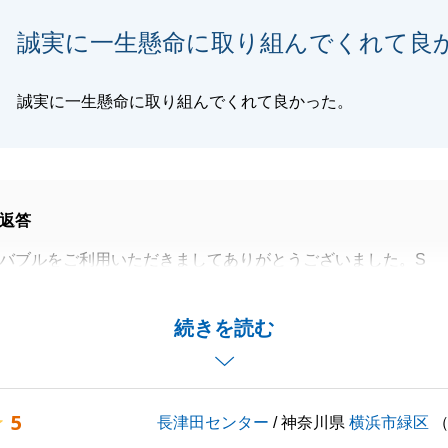
誠実に一生懸命に取り組んでくれて良
閉じる
誠実に一生懸命に取り組んでくれて良かった。
返答
バブルをご利用いただきましてありがとうございました。S
て光栄に思います。
生懸命に取り組んでくれた」とのお言葉を拝見し、身の引き
続きを読む
るとともに、大きな励みをいただきました。
葉を糧に、今後もより一層ご期待に沿えるよう精進してまい
5
長津田センター
/ 神奈川県
横浜市緑区
ごとや、私にお手伝いできることがございましたら、いつで