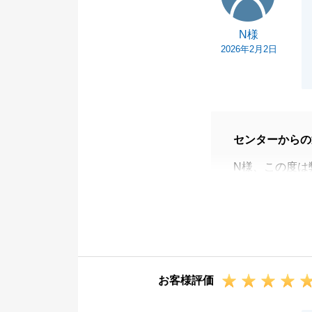
N様
2026年2月2日
センターからの
N様、この度は
た。
N様のご協力も
ます。
既にご友人様を
するお困りごと
お客様評価
幸いです。
今後ともお付き