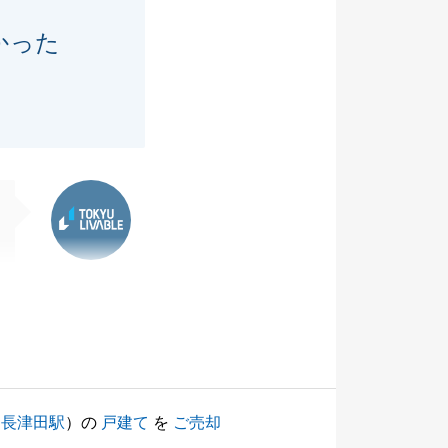
かった
東急リバブル
（
長津田駅
）の
戸建て
を
ご売却