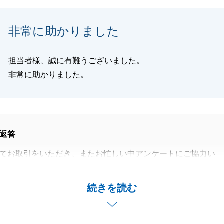
がけください。
らぬお引き立てを賜りますようお願い申し上げます。
非常に助かりました
担当者様、誠に有難うございました。
閉じる
非常に助かりました。
返答
てお取引をいただき、またお忙しい中アンケートにご協力い
りがとうございました。
住まいのご売却を、微力ながらお手伝いでき、またお役にた
続きを読む
栄でございます。
あり、スムーズにお引渡しまで迎えることができました。
ことでお困りのことがございましたら、お気軽にご連絡いた