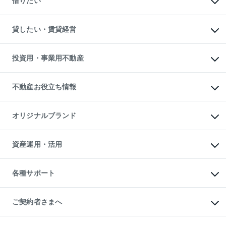
借りたい
中古一戸建ての購入
土地の売却・査定
土地の購入
スピードAI査定
不動産購入の流れ
物件を借りる
不動産売却について
注目キーワード物件特集
オフィス・店舗の賃貸
貸したい・賃貸経営
不動産査定について
購入ガイド
借りるときの流れ
売却サービス
借りるガイド
不動産売却の流れ
無料賃料査定
多言語対応
不動産買換えの流れ
マンション賃料データ
投資用・事業用不動産
売却ガイド
賃貸管理プラン
English
繁体中文
簡体中文
リロケーションについて
投資用不動産
貸すときの流れ
事業用不動産
不動産お役立ち情報
貸すガイド
マンション投資
投資用マンション
不動産AIアドバイザー Tellus Talk
マンション一棟
マンションライブラリー
オリジナルブランド
アパート経営
人気マンションランキング
アパート投資用物件
暮らしに役立つ不動産メディア

収益物件
当社売主リノベーションマンション
「Lnote」
ビル購入（ビル一棟）
一棟リノベーションマンション

資産運用・活用
不動産相場・不動産価格情報
投資用不動産の売却査定
L`GENTE（ルジェンテ）
不動産売却FAQ
事業用不動産の売却査定
区分リノベーションマンション

不動産コラム・ニュース
等価交換事業
海外不動産
Lideas（リディアス）
不動産用語集
不動産M&A
各種サポート
投資用一棟レジデンスWELL

不動産なんでもネット相談室
アセットマネジメント・出資
SQUARE（ウェルスクエア）
住まいの税金
不動産小口投資

シニア向けサポート
物件一括検索（購入＆賃貸）
LEGACIA（レガシア）
相続サポート
ご契約者さまへ
リフォームサポート
ご契約者さまサポートメニュー