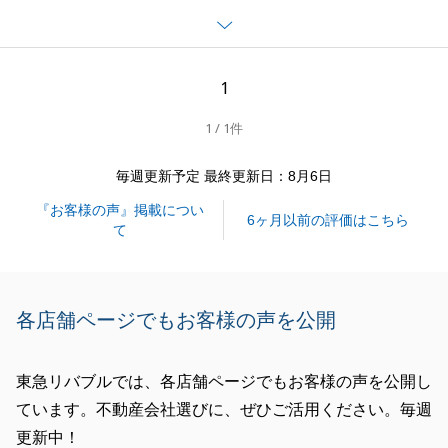
ストレスのない取引ができたということで私もうれし
いです。
次回、不動産取引をする際や、不動産をお探しのお客
1
様がいらっしゃればご紹介もお待ちしております。
1 / 1件
引き続きよろしくお願いします。
毎週更新予定 最終更新日：8月6日
『お客様の声』掲載につい
閉じる
6ヶ月以前の評価はこちら
て
各店舗ページでもお客様の声を公開
東急リバブルでは、各店舗ページでもお客様の声を公開し
ています。不動産会社選びに、ぜひご活用ください。毎週
更新中！