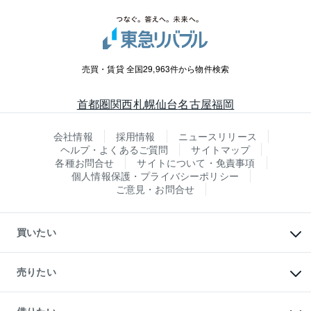
売買・賃貸 全国29,963件から物件検索
首都圏
関西
札幌
仙台
名古屋
福岡
会社情報
採用情報
ニュースリリース
ヘルプ・よくあるご質問
サイトマップ
各種お問合せ
サイトについて・免責事項
個人情報保護・プライバシーポリシー
ご意見・お問合せ
買いたい
マンションの購入
新築・分譲マンションの購入
売りたい
中古マンションの購入
一戸建ての購入
マンションの売却・査定
新築一戸建ての購入
一戸建ての売却・査定