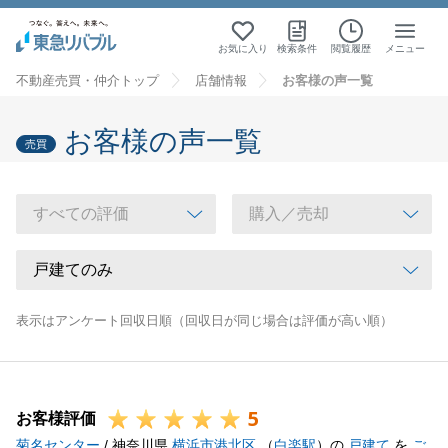
お気に入り
検索条件
閲覧履歴
メニュー
不動産売買・仲介トップ
店舗情報
お客様の声一覧
お客様の声一覧
売買
表示はアンケート回収日順（回収日が同じ場合は評価が高い順）
5
お客様評価
菊名センター
/ 神奈川県
横浜市港北区
（
白楽駅
）の
戸建て
を
ご