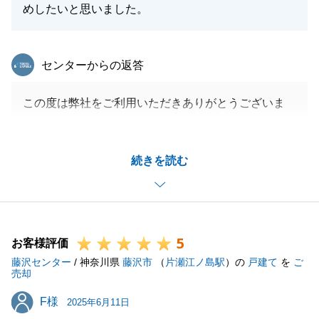
めしたいと思いました。
東急リバブル
センターからの返答
この度は弊社をご利用いただきありがとうございま
す。
他社で販売が長引いていたところ、弊社に販売をお任
続きを読む
せいただいてからは早期の成約ができ嬉しく思いま
す。
買主様にも大変気に入っていただいて良かったです。
お住まいが弊社にお近くなので、またお力になれるこ
5
とがございましたらお気軽にご連絡ください。
お客様評価
藤沢センター
/ 神奈川県
藤沢市
（
片瀬江ノ島駅
）の
戸建て
を
ご
売却
F様
F様
2025年6月11日
閉じる