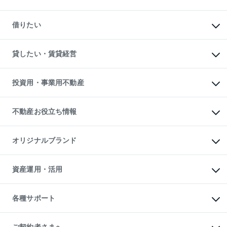
中古マンションの購入
一戸建ての購入
マンションの売却・査定
新築一戸建ての購入
一戸建ての売却・査定
借りたい
中古一戸建ての購入
土地の売却・査定
土地の購入
スピードAI査定
不動産購入の流れ
物件を借りる
不動産売却について
注目キーワード物件特集
オフィス・店舗の賃貸
貸したい・賃貸経営
不動産査定について
購入ガイド
借りるときの流れ
売却サービス
借りるガイド
不動産売却の流れ
無料賃料査定
多言語対応
不動産買換えの流れ
マンション賃料データ
投資用・事業用不動産
売却ガイド
賃貸管理プラン
English
繁体中文
簡体中文
リロケーションについて
投資用不動産
貸すときの流れ
事業用不動産
不動産お役立ち情報
貸すガイド
マンション投資
投資用マンション
不動産AIアドバイザー Tellus Talk
マンション一棟
マンションライブラリー
オリジナルブランド
アパート経営
人気マンションランキング
アパート投資用物件
暮らしに役立つ不動産メディア

収益物件
当社売主リノベーションマンション
「Lnote」
ビル購入（ビル一棟）
一棟リノベーションマンション

資産運用・活用
不動産相場・不動産価格情報
投資用不動産の売却査定
L`GENTE（ルジェンテ）
不動産売却FAQ
事業用不動産の売却査定
区分リノベーションマンション

不動産コラム・ニュース
等価交換事業
海外不動産
Lideas（リディアス）
不動産用語集
不動産M&A
各種サポート
投資用一棟レジデンスWELL

不動産なんでもネット相談室
アセットマネジメント・出資
SQUARE（ウェルスクエア）
住まいの税金
不動産小口投資

シニア向けサポート
物件一括検索（購入＆賃貸）
LEGACIA（レガシア）
相続サポート