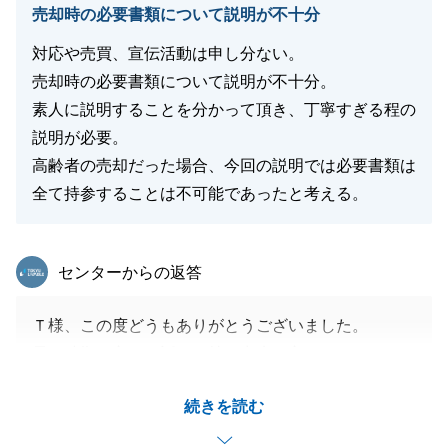
売却時の必要書類について説明が不十分
大きな海沿いのご自宅でさらに素敵な日々をお過ごし
になれるよう、心から祈っております。
対応や売買、宣伝活動は申し分ない。
引き続き、不動産に関するお困りごとやご不明点がご
売却時の必要書類について説明が不十分。
ざいましたら、お気軽にご相談ください。
素人に説明することを分かって頂き、丁寧すぎる程の
必ず力になります。
説明が必要。
高齢者の売却だった場合、今回の説明では必要書類は
全て持参することは不可能であったと考える。
閉じる
東急リバブル
センターからの返答
Ｔ様、この度どうもありがとうございました。
早い時期に良いお話をお持ち出来て良かったです。
登記の点については確認が遅くなり、ご心配をおかけ
続きを読む
してしまい申し訳ありませんでした。
今後ともどうぞよろしくお願い致します。