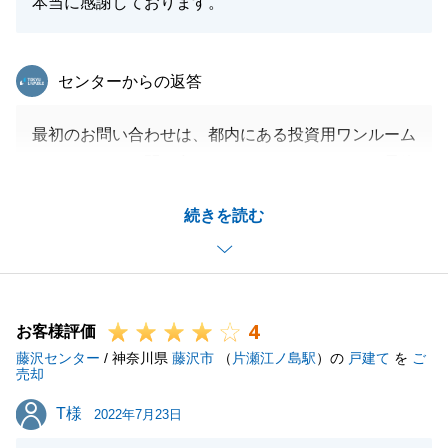
本当に感謝しております。
東急リバブル
センターからの返答
最初のお問い合わせは、都内にある投資用ワンルーム
マンションにお問い合わせをいただいたものの、最終
的にご購入のお手伝いをさせていただいた不動産は、
続きを読む
海沿いの一戸建てでした。
何度もご案内をさせていただいたことで、Ｋ様の好み
などを知ることができ、心から住みたいと思っていた
だける不動産に出会えたこと、本当に嬉しく思いま
4
す。
お客様評価
藤沢センター
何度もお打ち合わせをさせていただき、思い出がたく
/ 神奈川県
藤沢市
（
片瀬江ノ島駅
）の
戸建て
を
ご
売却
さんあるお客様です。
T様
T様
Ｋ様のご担当をさせていただき、本当によかったで
2022年7月23日
す。