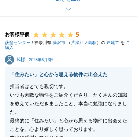
した。
先日ご新居の前を通り、素敵なご邸宅、外構を拝見し
安心致しました。
5
来年の居住用の税控除の申告も税理士と一緒にお手伝
お客様評価
荻窪センター
いして参ります。
/ 神奈川県
藤沢市
（
片瀬江ノ島駅
）の
戸建て
を
ご
購入
引き続き宜しくお願い申し上げます。
K様
K様
2025年6月3日
「住みたい」と心から思える物件に出会えた
閉じる
担当者はとても親切です。
いつも素敵な物件をご紹介くださり、たくさんの知識
を教えていただきましたこと、本当に勉強になりまし
た。
最終的に「住みたい」と心から思える物件に出会えた
ことを、心より嬉しく思っております。