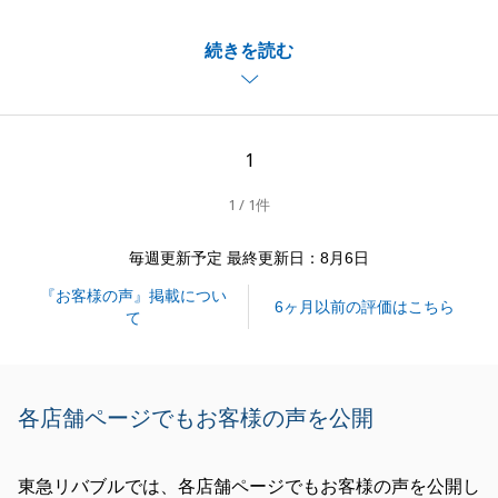
共有者が複数人いらっしゃりながらも、皆様には都度
続きを読む
お打ち合わせにお越しいただいたおかげで無事成約で
きました。
改めて感謝申し上げます。
今後も不動産のことでお困りごとがございましたらお
1
気軽にご相談くださいませ。
1 / 1件
引き続き宜しくお願い申し上げます。
毎週更新予定 最終更新日：8月6日
『お客様の声』掲載につい
閉じる
6ヶ月以前の評価はこちら
て
各店舗ページでもお客様の声を公開
東急リバブルでは、各店舗ページでもお客様の声を公開し