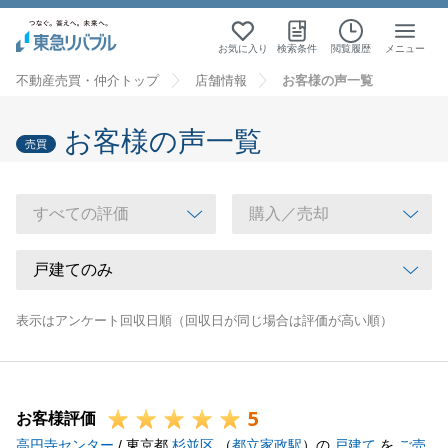
お気に入り
検索条件
閲覧履歴
メニュー
不動産売買・仲介トップ
店舗情報
お客様の声一覧
お客様の声一覧
売買
表示はアンケート回収日順（回収日が同じ場合は評価が高い順）
5
お客様評価
高円寺センター
/ 東京都
杉並区
（
都立家政駅
）の
戸建て
を
ご売