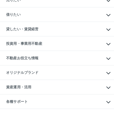
売りたい
中古マンションの購入
一戸建ての購入
マンションの売却・査定
新築一戸建ての購入
一戸建ての売却・査定
借りたい
中古一戸建ての購入
土地の売却・査定
土地の購入
スピードAI査定
不動産購入の流れ
物件を借りる
不動産売却について
注目キーワード物件特集
オフィス・店舗の賃貸
貸したい・賃貸経営
不動産査定について
購入ガイド
借りるときの流れ
売却サービス
借りるガイド
不動産売却の流れ
無料賃料査定
多言語対応
不動産買換えの流れ
マンション賃料データ
投資用・事業用不動産
売却ガイド
賃貸管理プラン
English
繁体中文
簡体中文
リロケーションについて
投資用不動産
貸すときの流れ
事業用不動産
不動産お役立ち情報
貸すガイド
マンション投資
投資用マンション
不動産AIアドバイザー Tellus Talk
マンション一棟
マンションライブラリー
オリジナルブランド
アパート経営
人気マンションランキング
アパート投資用物件
暮らしに役立つ不動産メディア

収益物件
当社売主リノベーションマンション
「Lnote」
ビル購入（ビル一棟）
一棟リノベーションマンション

資産運用・活用
不動産相場・不動産価格情報
投資用不動産の売却査定
L`GENTE（ルジェンテ）
不動産売却FAQ
事業用不動産の売却査定
区分リノベーションマンション

不動産コラム・ニュース
等価交換事業
海外不動産
Lideas（リディアス）
不動産用語集
不動産M&A
各種サポート
投資用一棟レジデンスWELL

不動産なんでもネット相談室
アセットマネジメント・出資
SQUARE（ウェルスクエア）
住まいの税金
不動産小口投資

シニア向けサポート
物件一括検索（購入＆賃貸）