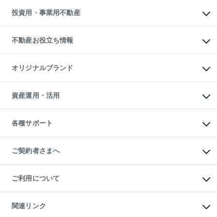
不動産売却の流れ
無料賃料査定
多言語対応
不動産買換えの流れ
マンション賃料データ
投資用・事業用不動産
売却ガイド
賃貸管理プラン
English
繁体中文
簡体中文
リロケーションについて
投資用不動産
貸すときの流れ
事業用不動産
不動産お役立ち情報
貸すガイド
マンション投資
投資用マンション
不動産AIアドバイザー Tellus Talk
マンション一棟
マンションライブラリー
オリジナルブランド
アパート経営
人気マンションランキング
アパート投資用物件
暮らしに役立つ不動産メディア

収益物件
当社売主リノベーションマンション
「Lnote」
ビル購入（ビル一棟）
一棟リノベーションマンション

資産運用・活用
不動産相場・不動産価格情報
投資用不動産の売却査定
L`GENTE（ルジェンテ）
不動産売却FAQ
事業用不動産の売却査定
区分リノベーションマンション

不動産コラム・ニュース
等価交換事業
海外不動産
Lideas（リディアス）
不動産用語集
不動産M&A
各種サポート
投資用一棟レジデンスWELL

不動産なんでもネット相談室
アセットマネジメント・出資
SQUARE（ウェルスクエア）
住まいの税金
不動産小口投資

シニア向けサポート
物件一括検索（購入＆賃貸）
LEGACIA（レガシア）
相続サポート
ご契約者さまへ
リフォームサポート
ご契約者さまサポートメニュー
ご紹介・再契約特典
ご利用について
入居者様専用-各種ご案内（賃貸）
東急こすもす会「こすもすWeb」
本人確認に関するお客様へのお願い
金融商品取引について
関連リンク
東急リバブル ソーシャルメディアポリシー