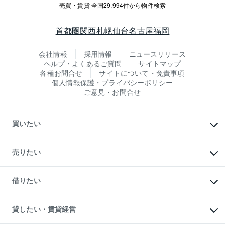
売買・賃貸 全国29,994件から物件検索
首都圏
関西
札幌
仙台
名古屋
福岡
会社情報
採用情報
ニュースリリース
ヘルプ・よくあるご質問
サイトマップ
各種お問合せ
サイトについて・免責事項
個人情報保護・プライバシーポリシー
ご意見・お問合せ
買いたい
マンションの購入
新築・分譲マンションの購入
売りたい
中古マンションの購入
一戸建ての購入
マンションの売却・査定
新築一戸建ての購入
一戸建ての売却・査定
借りたい
中古一戸建ての購入
土地の売却・査定
土地の購入
スピードAI査定
不動産購入の流れ
物件を借りる
不動産売却について
注目キーワード物件特集
オフィス・店舗の賃貸
貸したい・賃貸経営
不動産査定について
購入ガイド
借りるときの流れ
売却サービス
借りるガイド