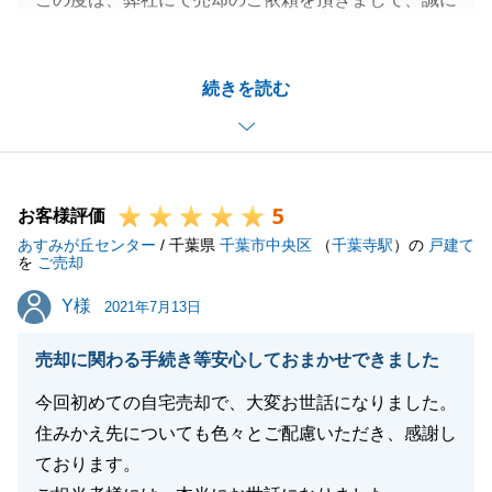
ありがとうございました。
S様のご希望の条件でお取引ができて私もうれしく思
続きを読む
います。
不動産に関して何かお困りなことがあればいつでもお
気軽にご連絡くださいませ。
今後ともよろしくお願いいたします。
5
お客様評価
あすみが丘センター
/ 千葉県
千葉市中央区
（
千葉寺駅
）の
戸建て
を
ご売却
閉じる
Y様
Y様
2021年7月13日
売却に関わる手続き等安心しておまかせできました
今回初めての自宅売却で、大変お世話になりました。
住みかえ先についても色々とご配慮いただき、感謝し
ております。