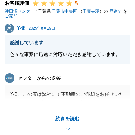
5
お客様評価
津田沼センター
/ 千葉県
千葉市中央区
（
千葉寺駅
）の
戸建て
を
ご売却
Y様
Y様
2025年8月29日
感謝しています
色々な事案に迅速に対応いただき感謝しています。
東急リバブル
センターからの返答
Y様、この度は弊社にて不動産のご売却をお任せいた
だきまして、誠にありがとうございました。
植栽やお荷物の件など、Y様がいつも迅速にご協力く
続きを読む
ださりましたおかげ様で、無事にお取引を完了させる
ことができました。