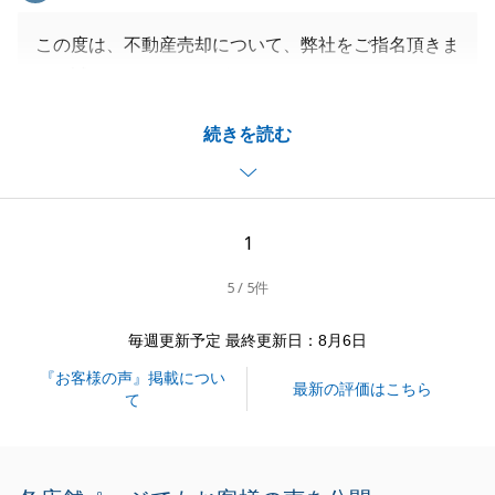
この度は、不動産売却について、弊社をご指名頂きま
して誠にありがとうございました。
建物の状態もよく、お客様が大切にされてきたことが
続きを読む
伝わってくる建物でした。ご売却後に何かご不明な点
等ございましたら、お気軽にご連絡頂けますと幸いで
す。
時節柄、何卒ご自愛くださいませ。
1
今後とも宜しくお願い申し上げます。
5 / 5件
毎週更新予定 最終更新日：8月6日
閉じる
『お客様の声』掲載につい
最新の評価はこちら
て