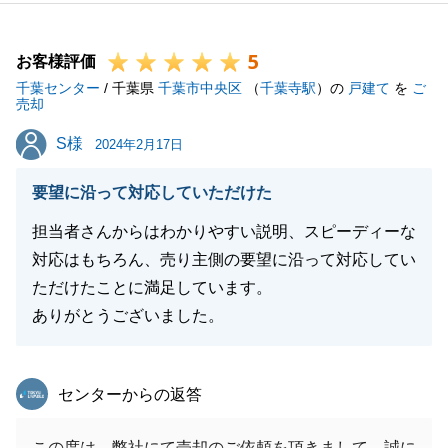
感謝申し上げます。また、お会いした時にはいろいろ
なお話を伺うことができてとても勉強になりました。
5
今後とも何かお困りのことなどございましたら、いつ
お客様評価
千葉センター
でもお気軽にお申しつけくださいませ。
/ 千葉県
千葉市中央区
（
千葉寺駅
）の
戸建て
を
ご
売却
S様
S様
2024年2月17日
閉じる
要望に沿って対応していただけた
担当者さんからはわかりやすい説明、スピーディーな
対応はもちろん、売り主側の要望に沿って対応してい
ただけたことに満足しています。
ありがとうございました。
東急リバブル
センターからの返答
この度は、弊社にて売却のご依頼を頂きまして、誠に