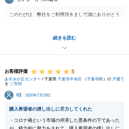
このたびは、弊社をご利用頂きまして誠にありがとう
ございました。
またＹ様の積極的なご協力を賜りましたおかげで早期
続きを読む
に良いお客様に購入頂く運びとなり、改めて心より御
礼を申し上げます。
ご指摘を頂戴致しました弊社サービスにつきまして
は、居住中の販売のため、当初よりＹ様のお引越し後
5
に予定をしておりましたが、買主様の都合で引渡し後
お客様評価
あすみが丘センター
の入居希望日を早めたいということと、築3年弱で大
/ 千葉県
千葉市中央区
（
千葉寺駅
）の
戸建て
を
ご売却
変綺麗な状態ということで、作業を省きたい旨のご相
I様
I様
談があり、買主の了承を頂き作業を省かせて頂きまし
2020年7月29日
た。
購入希望者の捜し出しに尽力してくれた
Ｙ様にはご心配をお掛けしまして、誠に申し訳ござい
ませんでした。
・コロナ禍という市場の停滞した悪条件の下であった
今後とも何かのご縁で機会がございましたら、お気軽
が、精力的に努力をされて、購入希望者の捜し出しに