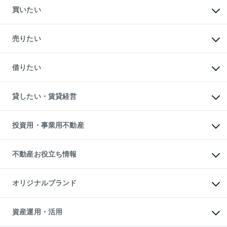
買いたい
マンションの購入
新築・分譲マンションの購入
売りたい
中古マンションの購入
一戸建ての購入
マンションの売却・査定
新築一戸建ての購入
一戸建ての売却・査定
借りたい
中古一戸建ての購入
土地の売却・査定
土地の購入
スピードAI査定
不動産購入の流れ
物件を借りる
不動産売却について
注目キーワード物件特集
オフィス・店舗の賃貸
貸したい・賃貸経営
不動産査定について
購入ガイド
借りるときの流れ
売却サービス
借りるガイド
不動産売却の流れ
無料賃料査定
多言語対応
不動産買換えの流れ
マンション賃料データ
投資用・事業用不動産
売却ガイド
賃貸管理プラン
English
繁体中文
簡体中文
リロケーションについて
投資用不動産
貸すときの流れ
事業用不動産
不動産お役立ち情報
貸すガイド
マンション投資
投資用マンション
不動産AIアドバイザー Tellus Talk
マンション一棟
マンションライブラリー
オリジナルブランド
アパート経営
人気マンションランキング
アパート投資用物件
暮らしに役立つ不動産メディア

収益物件
当社売主リノベーションマンション
「Lnote」
ビル購入（ビル一棟）
一棟リノベーションマンション

資産運用・活用
不動産相場・不動産価格情報
投資用不動産の売却査定
L`GENTE（ルジェンテ）
不動産売却FAQ
事業用不動産の売却査定
区分リノベーションマンション
