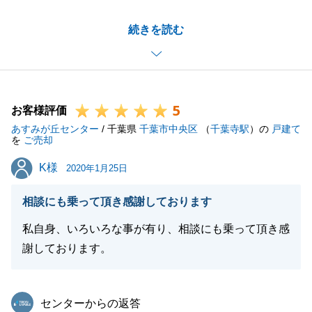
思い入れのある大切になさってきた建物を、引き続き
続きを読む
ご利用いただけるようなお客様をお探ししましたが、
最終的には建物を解体して土地を利用するお客様がご
購入となりました。ご希望に沿えず申し訳ございませ
ん。
5
将来複数の世帯のご家族が生活を築く場所となるよう
お客様評価
あすみが丘センター
願っております。
/ 千葉県
千葉市中央区
（
千葉寺駅
）の
戸建て
を
ご売却
まだまだ新型コロナウイルスによる影響が続きます
K様
K様
が、くれぐれもご自愛くださいませ。
2020年1月25日
今後とも宜しくお願い致します。
相談にも乗って頂き感謝しております
私自身、いろいろな事が有り、相談にも乗って頂き感
謝しております。
閉じる
東急リバブル
センターからの返答