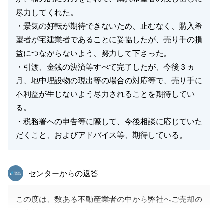
に何なりと押し付け下さいませ。
尽力してくれた。
・景気の好転が期待できないため、止むなく、購入希
望者が宅建業者であることに妥協したが、売り手の損
益につながらないよう、努力して下さった。
閉じる
・引渡、金銭の決済等すべて完了したが、今後３ヵ
月、地中埋設物の現出等の場合の対応等で、売り手に
不利益が生じないよう尽力されることを期待してい
る。
・税務署への申告等に際して、今後相談に応じていた
だくこと、およびアドバイス等、期待している。
東急リバブル
センターからの返答
この度は、数ある不動産業者の中から弊社へご売却の
ご依頼頂きまして、誠にありがとうございました。