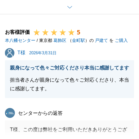
ご納得いただける物件に出会うまで、何度ものご内見
にお付き合いいただきましたこと、重ねて御礼申し上
げます。
5
今後とも、何かお困り事やご不明な点がございました
お客様評価
本八幡センター
ら、ぜひお気軽にお声掛けくださいませ。
/ 東京都
葛飾区
（
金町駅
）の
戸建て
を
ご購入
引き続きよろしくお願いいたします。
T様
T様
2026年3月31日
親身になって色々ご対応くださり本当に感謝してます
閉じる
担当者さんが親身になって色々ご対応くださり、本当
に感謝してます。
東急リバブル
センターからの返答
T様、この度は弊社をご利用いただきありがとうござ
いました。