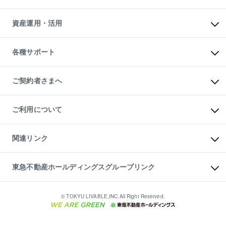
アパート投資用物件
暮らしに役立つ不動産メディア

収益物件
当社売主リノベーションマンション
「Lnote」
ビル購入（ビル一棟）
一棟リノベーションマンション

資産運用・活用
不動産相場・不動産価格情報
投資用不動産の売却査定
L`GENTE（ルジェンテ）
不動産売却FAQ
事業用不動産の売却査定
区分リノベーションマンション

不動産コラム・ニュース
等価交換事業
海外不動産
Lideas（リディアス）
不動産用語集
不動産M&A
各種サポート
投資用一棟レジデンスWELL

不動産なんでもネット相談室
アセットマネジメント・出資
SQUARE（ウェルスクエア）
住まいの税金
不動産小口投資

シニア向けサポート
物件一括検索（購入＆賃貸）
LEGACIA（レガシア）
相続サポート
ご契約者さまへ
リフォームサポート
ご契約者さまサポートメニュー
ご紹介・再契約特典
ご利用について
入居者様専用-各種ご案内（賃貸）
東急こすもす会「こすもすWeb」
本人確認に関するお客様へのお願い
金融商品取引について
関連リンク
東急リバブル ソーシャルメディアポリシー
ご意見・お問い合わせ（金融商品取引専用の相談・お問い合わせ窓口）
すまいValue
保険募集におけるプライバシー・ポリシー
これからご結婚される方に東急百貨店のブライダルクラブ
東急不動産ホールディングスグループリンク
ダイレクトメール（郵送物）・Eメールなどの送付停止について
人材サービスのご用命は 東急リバブルスタッフ株式会社まで
宅地建物取引業者の皆様へ
東北の逸品を贈ります 東北すぐれものセレクション
東急不動産
民泊の開業・運営のご相談は「ReINN株式会社」まで
東急コミュニティー
© TOKYU LIVABLE,INC.All Right Reserved.
東急リバブル
東急住宅リース
学生情報センター（ナジック）
グループの一覧をもっと見る