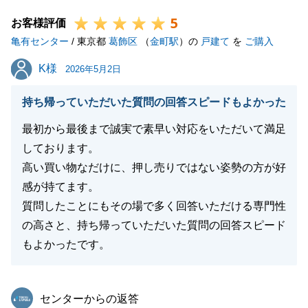
本当にありがとうございます。
5
これからのご新居での新しいご生活が素敵なものにな
お客様評価
亀有センター
りますよう心よりお祈り申し上げます。
/ 東京都
葛飾区
（
金町駅
）の
戸建て
を
ご購入
また落ち着きましたらお住み心地などのご感想もお聞
K様
K様
2026年5月2日
かせください。
持ち帰っていただいた質問の回答スピードもよかった
最初から最後まで誠実で素早い対応をいただいて満足
閉じる
しております。
高い買い物なだけに、押し売りではない姿勢の方が好
感が持てます。
質問したことにもその場で多く回答いただける専門性
の高さと、持ち帰っていただいた質問の回答スピード
もよかったです。
東急リバブル
センターからの返答