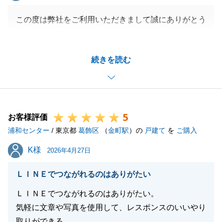
この度は弊社をご利用いただきまして誠にありがとう
ございました。
新規で販売開始したばかりの新築戸建をタイミング良
続きを読む
くご紹介でき、ご契約後のお手続きからお引渡しまで
スムーズに進める事ができたのも、
K様のご協力あってこそだと思っております。
これからも何かお手伝いできる事がございましたら、
5
お気軽にお申し付けくださいませ。
お客様評価
浦和センター
/ 東京都
葛飾区
（
金町駅
）の
戸建て
を
ご購入
K様
K様
2026年4月27日
閉じる
ＬＩＮＥでつながれるのはありがたい
ＬＩＮＥでつながれるのはありがたい。
気軽に文章や写真を使用して、レスポンスのいいやり
取りができる。