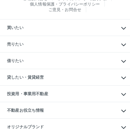
個人情報保護・プライバシーポリシー
ご意見・お問合せ
買いたい
マンションの購入
新築・分譲マンションの購入
売りたい
中古マンションの購入
一戸建ての購入
マンションの売却・査定
新築一戸建ての購入
一戸建ての売却・査定
借りたい
中古一戸建ての購入
土地の売却・査定
土地の購入
スピードAI査定
不動産購入の流れ
物件を借りる
不動産売却について
注目キーワード物件特集
オフィス・店舗の賃貸
貸したい・賃貸経営
不動産査定について
購入ガイド
借りるときの流れ
売却サービス
借りるガイド
不動産売却の流れ
無料賃料査定
多言語対応
不動産買換えの流れ
マンション賃料データ
投資用・事業用不動産
売却ガイド
賃貸管理プラン
English
繁体中文
簡体中文
リロケーションについて
投資用不動産
貸すときの流れ
事業用不動産
不動産お役立ち情報
貸すガイド
マンション投資
投資用マンション
不動産AIアドバイザー Tellus Talk
マンション一棟
マンションライブラリー
オリジナルブランド
アパート経営
人気マンションランキング