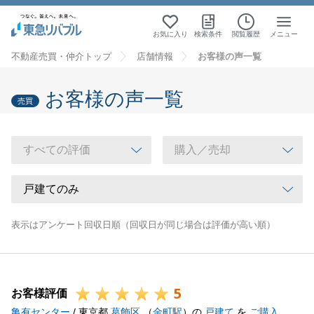
お気に入り
検索条件
閲覧履歴
メニュー
不動産売買・仲介トップ
店舗情報
お客様の声一覧
お客様の声一覧
売買
表示はアンケート回収日順（回収日が同じ場合は評価が高い順）
5
お客様評価
亀有センター
/ 東京都
葛飾区
（
金町駅
）の
戸建て
を
ご購入