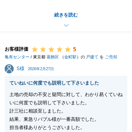
いつも素早いご判断をいただき、とてもスムーズに進
続きを読む
めることができました。
これまでの多大なご協力に心よりお礼申し上げます。
お気づきの点がありましたら、いつでもお気軽にご相
談ください。
5
お客様評価
亀有センター
/ 東京都
葛飾区
（
金町駅
）の
戸建て
を
ご売却
閉じる
S様
S様
2026年2月27日
ていねいに何度でも説明して下さいました
土地の売却の不安と疑問に対して、わかり易くていね
いに何度でも説明して下さいました。
計三社に相談至しました。
結果、東急リバブル様が一番高額でした。
担当者様ありがとうございました。