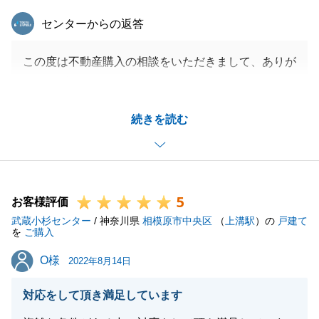
東急リバブル
センターからの返答
この度は不動産購入の相談をいただきまして、ありが
とうございました。
多くの物件を見た中で、建物だけではなく周辺の環境
続きを読む
が良い物件を見つけることができ、私も嬉しく思いま
す。
ご指摘いただきました件に関しましては今後改善し、
情報量を多くお客様にご説明ができるよう心掛けてま
5
いります。
お客様評価
武蔵小杉センター
今後も不動産の事でお困りごと等ございましたら、お
/ 神奈川県
相模原市中央区
（
上溝駅
）の
戸建て
を
ご購入
気軽に私までご連絡ください。
O様
O様
引き続き、よろしくお願い申し上げます。
2022年8月14日
対応をして頂き満足しています