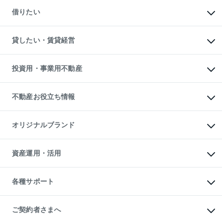
マンションの売却・査定
新築一戸建ての購入
一戸建ての売却・査定
借りたい
中古一戸建ての購入
土地の売却・査定
土地の購入
スピードAI査定
不動産購入の流れ
物件を借りる
不動産売却について
注目キーワード物件特集
オフィス・店舗の賃貸
貸したい・賃貸経営
不動産査定について
購入ガイド
借りるときの流れ
売却サービス
借りるガイド
不動産売却の流れ
無料賃料査定
多言語対応
不動産買換えの流れ
マンション賃料データ
投資用・事業用不動産
売却ガイド
賃貸管理プラン
English
繁体中文
簡体中文
リロケーションについて
投資用不動産
貸すときの流れ
事業用不動産
不動産お役立ち情報
貸すガイド
マンション投資
投資用マンション
不動産AIアドバイザー Tellus Talk
マンション一棟
マンションライブラリー
オリジナルブランド
アパート経営
人気マンションランキング
アパート投資用物件
暮らしに役立つ不動産メディア

収益物件
当社売主リノベーションマンション
「Lnote」
ビル購入（ビル一棟）
一棟リノベーションマンション

資産運用・活用
不動産相場・不動産価格情報
投資用不動産の売却査定
L`GENTE（ルジェンテ）
不動産売却FAQ
事業用不動産の売却査定
区分リノベーションマンション

不動産コラム・ニュース
等価交換事業
海外不動産
Lideas（リディアス）
不動産用語集
不動産M&A
各種サポート
投資用一棟レジデンスWELL

不動産なんでもネット相談室
アセットマネジメント・出資
SQUARE（ウェルスクエア）
住まいの税金
不動産小口投資

シニア向けサポート
物件一括検索（購入＆賃貸）
LEGACIA（レガシア）
相続サポート
ご契約者さまへ
リフォームサポート