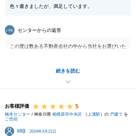
色々書きましたが、満足しています。
東急リバブル
センターからの返答
この度は数ある不動産会社の中から当社をお選びいた
だき誠にありがとうございました。
色々とお忙しいなかご協力いただき大変感謝しており
続きを読む
ます。
もし何かご不明点やご不安な点がございましたらお気
軽にご連絡いただけますと幸いでございます。
引き続き今後とも何卒宜しくお願い致します。
5
お客様評価
橋本センター
/ 神奈川県
相模原市中央区
（
上溝駅
）の
戸建て
を
ご売却
閉じる
M様
M様
2024年3月21日