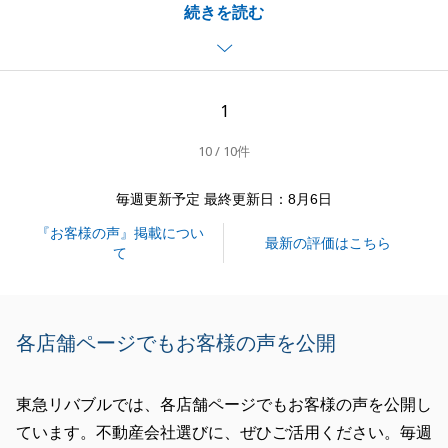
続きを読む
分自身も好きになってしまうような物件でしたので、
この物件の魅力をなんとか誰かにわかってもらいたい
と考えておりました。
良いタイミングで良いお客様のお目に止まり、そのま
1
まご契約いただくことができて本当によかったです。
10 / 10件
色々とご協力をいただきまして本当にありがとうござ
いました。
毎週更新予定 最終更新日：8月6日
また今後何かご縁があれば是非ともお任せください。
『お客様の声』掲載につい
最新の評価はこちら
て
閉じる
各店舗ページでもお客様の声を公開
東急リバブルでは、各店舗ページでもお客様の声を公開し
ています。不動産会社選びに、ぜひご活用ください。毎週