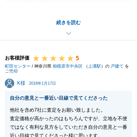
ただきまして誠にありがとうございます。
最初のご相談から最終的なお引渡しまでの間、F様に
続きを読む
は何度も遠方からご足労いただき、お手続きにご協力
いただきまして大変感謝しております。
おかげさまで、取引完了まで短期間で終えることがで
きました。
5
今後もご相談ごとがございましたら、お気軽にご連絡
お客様評価
町田センター
いただければと存じます。
/ 神奈川県
相模原市中央区
（
上溝駅
）の
戸建て
を
ご売却
今後ともよろしくお願いいたします。
K様
K様
2018年1月17日
自分の意見と一番近い目線で見てくださった
閉じる
他社を含め7社に査定をお願い致しました。
査定価格が高かったのはもちろんですが、立地を不便
ではなく有利な見方をしていただき自分の意見と一番
近い目線で見てくださった様に思います。