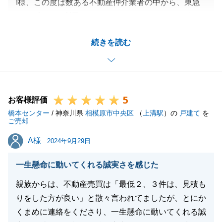
I様、この度は数ある不動産仲介業者の中から、東急
リバブルをご利用いただきましてありがとうございま
した。
続きを読む
I様の不安が残る取り引きとなり、申し訳ございませ
ん。
I様のお力添えいただいたおかげで、お引渡しまでト
ラブル無く終えることができました。
5
また何かあればお気軽にご相談ください。宜しくお願
お客様評価
橋本センター
いいたします。
/ 神奈川県
相模原市中央区
（
上溝駅
）の
戸建て
を
ご売却
A様
A様
2024年9月29日
閉じる
一生懸命に動いてくれる誠実さを感じた
親族からは、不動産売買は「最低２、３件は、見積も
りをした方が良い」と散々言われてましたが、とにか
くまめに連絡をくださり、一生懸命に動いてくれる誠