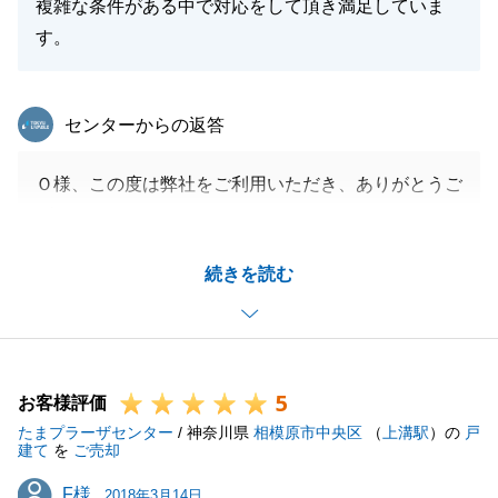
複雑な条件がある中で対応をして頂き満足していま
閉じる
す。
東急リバブル
センターからの返答
Ｏ様、この度は弊社をご利用いただき、ありがとうご
ざいました。
Ｏ様のご協力のお陰で、ご契約からご決済までスムー
続きを読む
ズに至ることが出来ました。
今後もご不明な点等ございましたら、お気軽にお申し
付けくださいませ。
今後とも宜しくお願いいたします。
5
お客様評価
たまプラーザセンター
/ 神奈川県
相模原市中央区
（
上溝駅
）の
戸
建て
を
ご売却
閉じる
F様
F様
2018年3月14日