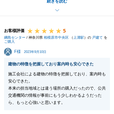
続きを読む
いますが最終的には良い買主様にご購入いただけたの
で非常に良かったと思います。
今回のご縁を機にもし何か再度ご相談やご質問等ござ
いましたらお気軽にご連絡いただけますと幸いでござ
5
います。
お客様評価
綱島センター
引き続き今後とも何卒宜しくお願い致します。
/ 神奈川県
相模原市中央区
（
上溝駅
）の
戸建て
を
ご購入
F様
F様
2023年9月10日
閉じる
建物の特徴を把握しており案内時も安心できた
施工会社による建物の特徴を把握しており、案内時も
安心できた。
本来の担当地域とは違う場所の購入だったので、公共
交通機関の情報が事前にもう少しわかるようだった
ら、もっと心強いと思います。