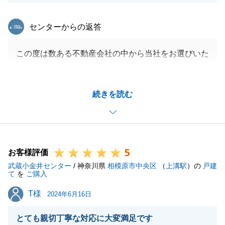
東急リバブル
センターからの返答
この度は数ある不動産会社の中から当社をお選びいた
だき誠にありがとうございました。
まずはご売却のご相談からでしたがご購入の方も携わ
続きを読む
らせていただき大変感謝しております。
ご興味ある物件が先にお申込みが入ってしまったり、
良いと思った物件が予期せぬ懸念点が見つかったり等
色々とございましたが最終的には良い不動産に巡り合
5
えて良かったと思います。
お客様評価
武蔵小金井センター
まだご売却の方もございますので引き続き精一杯ご協
/ 神奈川県
相模原市中央区
（
上溝駅
）の
戸建
て
を
ご購入
力させていただければと思っております。
T様
T様
この度は誠にありがとうございました。
2024年6月16日
引き続き今後とも何卒宜しくお願いいたします。
とても親切丁寧な対応に大変満足です