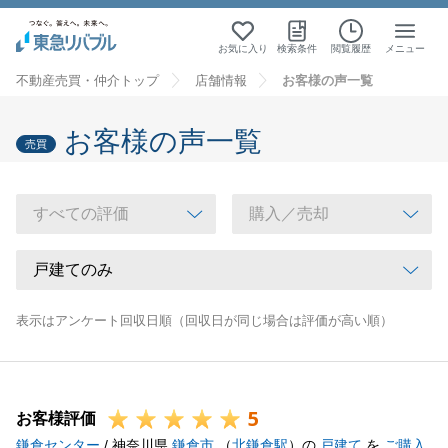
お気に入り
検索条件
閲覧履歴
メニュー
不動産売買・仲介トップ
店舗情報
お客様の声一覧
お客様の声一覧
売買
表示はアンケート回収日順（回収日が同じ場合は評価が高い順）
5
お客様評価
鎌倉センター
/ 神奈川県
鎌倉市
（
北鎌倉駅
）の
戸建て
を
ご購入