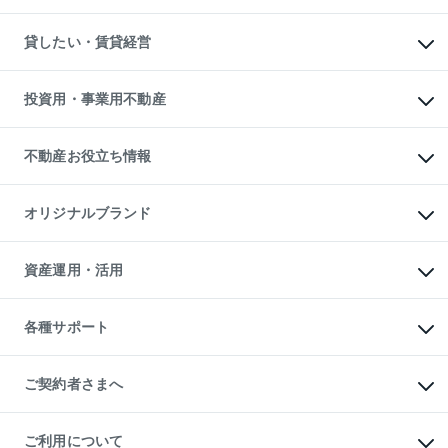
土地の購入
スピードAI査定
不動産購入の流れ
物件を借りる
不動産売却について
注目キーワード物件特集
オフィス・店舗の賃貸
貸したい・賃貸経営
不動産査定について
購入ガイド
借りるときの流れ
売却サービス
借りるガイド
不動産売却の流れ
無料賃料査定
多言語対応
不動産買換えの流れ
マンション賃料データ
投資用・事業用不動産
売却ガイド
賃貸管理プラン
English
繁体中文
簡体中文
リロケーションについて
投資用不動産
貸すときの流れ
事業用不動産
不動産お役立ち情報
貸すガイド
マンション投資
投資用マンション
不動産AIアドバイザー Tellus Talk
マンション一棟
マンションライブラリー
オリジナルブランド
アパート経営
人気マンションランキング
アパート投資用物件
暮らしに役立つ不動産メディア

収益物件
当社売主リノベーションマンション
「Lnote」
ビル購入（ビル一棟）
一棟リノベーションマンション

資産運用・活用
不動産相場・不動産価格情報
投資用不動産の売却査定
L`GENTE（ルジェンテ）
不動産売却FAQ
事業用不動産の売却査定
区分リノベーションマンション

不動産コラム・ニュース
等価交換事業
海外不動産
Lideas（リディアス）
不動産用語集
不動産M&A
各種サポート
投資用一棟レジデンスWELL

不動産なんでもネット相談室
アセットマネジメント・出資
SQUARE（ウェルスクエア）
住まいの税金
不動産小口投資

シニア向けサポート
物件一括検索（購入＆賃貸）
LEGACIA（レガシア）
相続サポート
ご契約者さまへ
リフォームサポート
ご契約者さまサポートメニュー
ご紹介・再契約特典
ご利用について