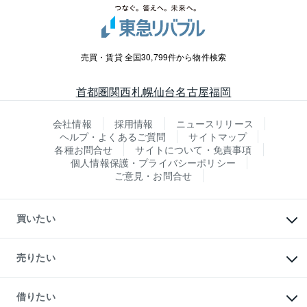
売買・賃貸 全国30,799件から物件検索
首都圏
関西
札幌
仙台
名古屋
福岡
会社情報
採用情報
ニュースリリース
ヘルプ・よくあるご質問
サイトマップ
各種お問合せ
サイトについて・免責事項
個人情報保護・プライバシーポリシー
ご意見・お問合せ
買いたい
マンションの購入
新築・分譲マンションの購入
売りたい
中古マンションの購入
一戸建ての購入
マンションの売却・査定
新築一戸建ての購入
一戸建ての売却・査定
借りたい
中古一戸建ての購入
土地の売却・査定