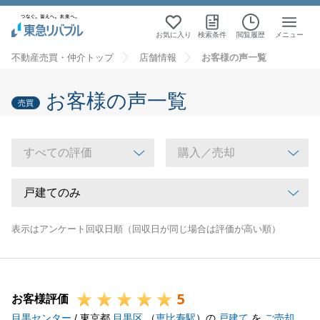
お気に入り
検索条件
閲覧履歴
メニュー
不動産売買・仲介トップ
店舗情報
お客様の声一覧
お客様の声一覧
売買
表示はアンケート回収日順（回収日が同じ場合は評価が高い順）
5
お客様評価
目黒センター
/ 東京都
目黒区
（
恵比寿駅
）の
戸建て
を
ご売却