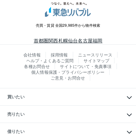
売買・賃貸 全国29,985件から物件検索
首都圏
関西
札幌
仙台
名古屋
福岡
会社情報
採用情報
ニュースリリース
ヘルプ・よくあるご質問
サイトマップ
各種お問合せ
サイトについて・免責事項
個人情報保護・プライバシーポリシー
ご意見・お問合せ
買いたい
マンションの購入
新築・分譲マンションの購入
売りたい
中古マンションの購入
一戸建ての購入
マンションの売却・査定
新築一戸建ての購入
一戸建ての売却・査定
借りたい
中古一戸建ての購入
土地の売却・査定