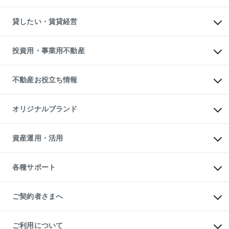
土地の購入
スピードAI査定
不動産購入の流れ
物件を借りる
不動産売却について
注目キーワード物件特集
オフィス・店舗の賃貸
貸したい・賃貸経営
不動産査定について
購入ガイド
借りるときの流れ
売却サービス
借りるガイド
不動産売却の流れ
無料賃料査定
多言語対応
不動産買換えの流れ
マンション賃料データ
投資用・事業用不動産
売却ガイド
賃貸管理プラン
English
繁体中文
簡体中文
リロケーションについて
投資用不動産
貸すときの流れ
事業用不動産
不動産お役立ち情報
貸すガイド
マンション投資
投資用マンション
不動産AIアドバイザー Tellus Talk
マンション一棟
マンションライブラリー
オリジナルブランド
アパート経営
人気マンションランキング
アパート投資用物件
暮らしに役立つ不動産メディア

収益物件
当社売主リノベーションマンション
「Lnote」
ビル購入（ビル一棟）
一棟リノベーションマンション

資産運用・活用
不動産相場・不動産価格情報
投資用不動産の売却査定
L`GENTE（ルジェンテ）
不動産売却FAQ
事業用不動産の売却査定
区分リノベーションマンション

不動産コラム・ニュース
等価交換事業
海外不動産
Lideas（リディアス）
不動産用語集
不動産M&A
各種サポート
投資用一棟レジデンスWELL

不動産なんでもネット相談室
アセットマネジメント・出資
SQUARE（ウェルスクエア）
住まいの税金
不動産小口投資

シニア向けサポート
物件一括検索（購入＆賃貸）
LEGACIA（レガシア）
相続サポート
ご契約者さまへ
リフォームサポート
ご契約者さまサポートメニュー
ご紹介・再契約特典
ご利用について