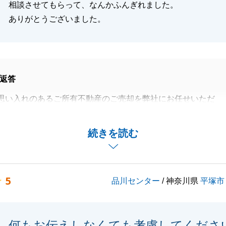
相談させてもらって、なんかふんぎれました。
ありがとうございました。
返答
思い入れのあるご所有不動産のご売却を弊社にお任せいただ
とうございました。
しに関してご不安な点を払拭できて私も良かったです。
続きを読む
葉もありがとうございます。
ましたらいつでもご連絡ください。
りがとうございました。
5
品川センター
/ 神奈川県
平塚市
閉じる
何もお伝えしなくても考慮してくださ