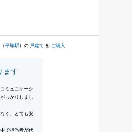
（
平塚駅
）の
戸建て
を
ご購入
ります
角コミュニケーシ
きがっかりしまし
題なく、とても安
途中で担当者が代