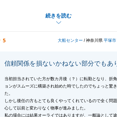
せて頂きましたが、お二人がイメージする住宅をご提供てき
続きを読む
ります。
いましたらお気軽にお申し付け頂きたくお願いいたします。
5
大船センター
/ 神奈川県
平塚市
閉じる
信頼関係を損ないかねない部分でもあ
当初担当されていた方が数カ月後（？）に転勤となり、折
ョンがスムーズに構築され始めた時でしたのでちょっと驚
た。
しかし後任の方もとても良くやってくれているので全く問
心して以前と変わりなく物事が進みました。
私の場合には結果オーライではありますが、一般論として