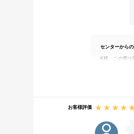
センターからの
K様、この度は
き、誠にありが
ご売却やお引越
あたたかいお言
また何かござい
この度は誠にあ
お客様評価
M様