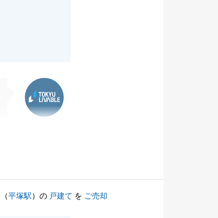
東急リバブル
（
平塚駅
）の
戸建て
を
ご売却