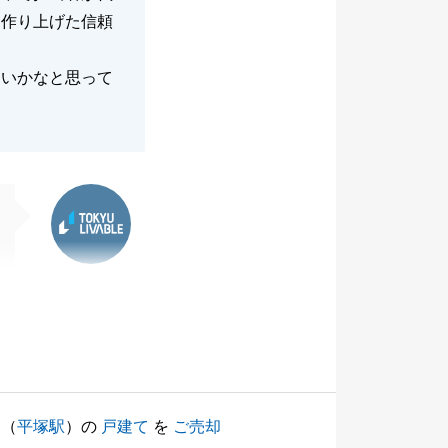
角作り上げた信頼
しいかなと思って
東急リバブル
（
平塚駅
）の
戸建て
を
ご売却