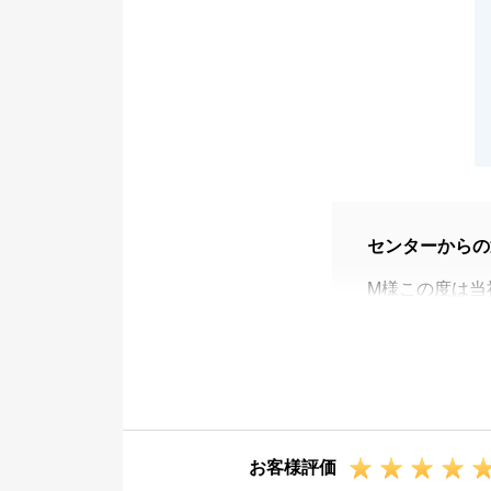
センターからの
M様この度は当
た。
担当者変更でお
た。
無事にお引渡し
す。
お客様評価
またお困り事が