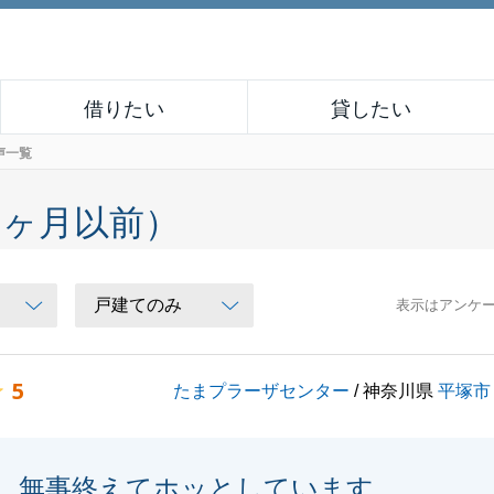
借りたい
貸したい
声一覧
６ヶ月以前）
表示はアンケ
5
たまプラーザセンター
/ 神奈川県
平塚市
無事終えてホッとしています