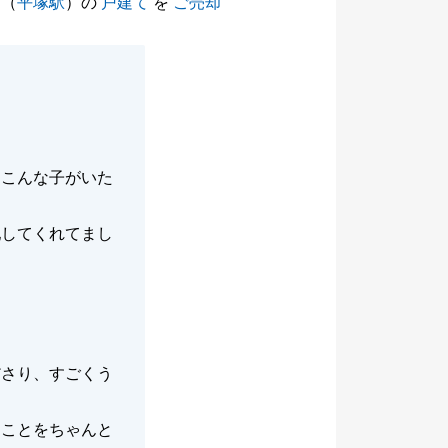
（
平塚駅
）の
戸建て
を
ご売却
、こんな子がいた
配してくれてまし
ださり、すごくう
なことをちゃんと