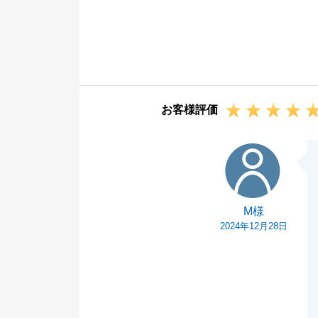
ます。
沢山ご提案をさ
てほっとしてお
今後も何かござ
お客様評価
M様
M様
2024年12月28日