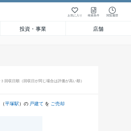
お気に入り
検索条件
閲覧履歴
投資・事業
店舗
ート回収日順（回収日が同じ場合は評価が高い順）
（
平塚駅
）の
戸建て
を
ご売却