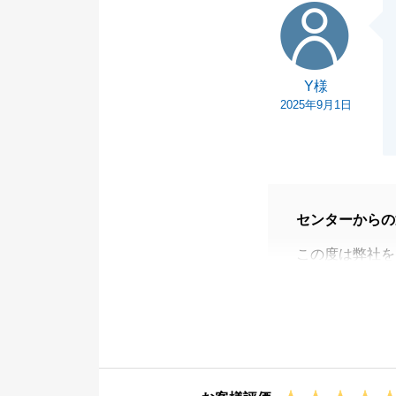
Y様
Y様
2025年9月1日
センターからの
この度は弊社を
ご売却と建築を
が、ご子息様に
した。
またお力になれ
隣地の売却の件