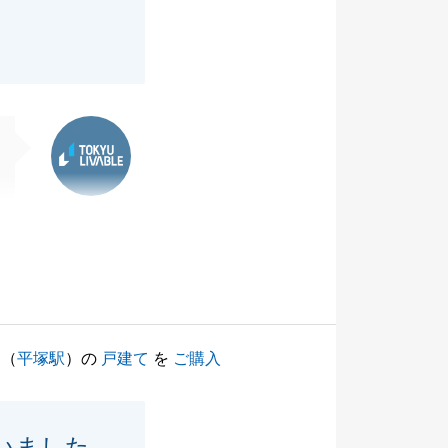
東急リバブル
（
平塚駅
）の
戸建て
を
ご購入
いました