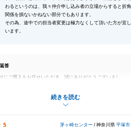
わるというのは、我々仲介申し込み者の立場からすると折
関係を損ないかねない部分でもあります。
その為、途中での担当者変更は極力なくして頂いた方が宜
います。
返答
社にご購入をお任せいただき、誠にありがとうございまし
手間をおかけすることとなり大変申し訳ございませんでし
続きを読む
まで進みましたのもM様の迅速なご対応のおかげかと思いま
5
茅ヶ崎センター
/ 神奈川県
平塚市
ございましたらいつでもご相談ください。