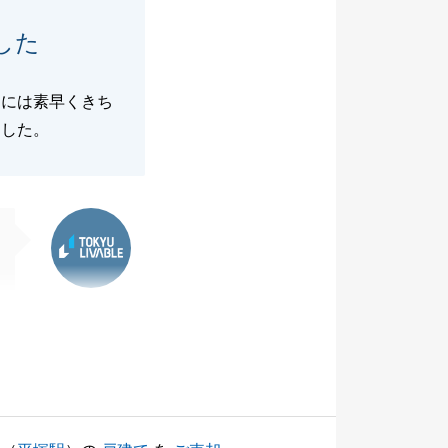
した
問には素早くきち
ました。
東急リバブル