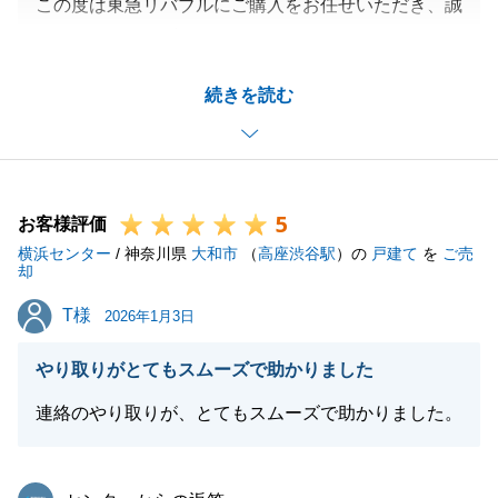
この度は東急リバブルにご購入をお任せいただき、誠
にありがとうございました。
リフォームの件につきましては、ご不便をおかけして
続きを読む
申し訳ございません。
リフォーム会社との連携について、今後改善するよう
努めて参ります。
何卒、よろしくお願い申し上げます。
5
お客様評価
横浜センター
/ 神奈川県
大和市
（
高座渋谷駅
）の
戸建て
を
ご売
却
閉じる
T様
T様
2026年1月3日
やり取りがとてもスムーズで助かりました
連絡のやり取りが、とてもスムーズで助かりました。
東急リバブル