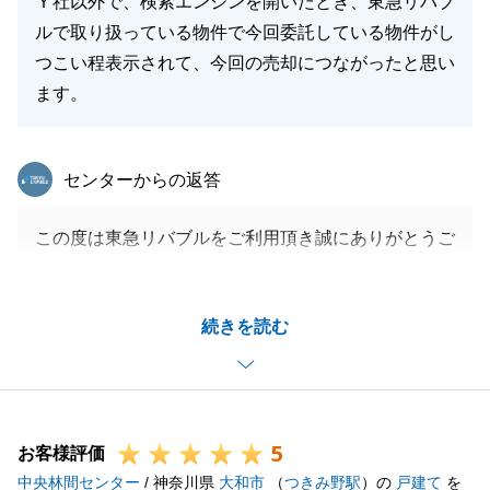
Ｙ社以外で、検索エンジンを開いたとき、東急リバブ
ルで取り扱っている物件で今回委託している物件がし
つこい程表示されて、今回の売却につながったと思い
ます。
東急リバブル
センターからの返答
この度は東急リバブルをご利用頂き誠にありがとうご
ざいました。
今回のご売却のポイントとしましては、弊社のブラン
続きを読む
ドを全面に押し出し、結果様々なお客様にご覧いただ
く事ができました。
最後は、不動産をとても気に入っていただけた方に購
入いただけましたので、とても良いお取引だったと思
5
います。
お客様評価
中央林間センター
今後、不動産でのご相談や、ご紹介をお待ちしており
/ 神奈川県
大和市
（
つきみ野駅
）の
戸建て
を