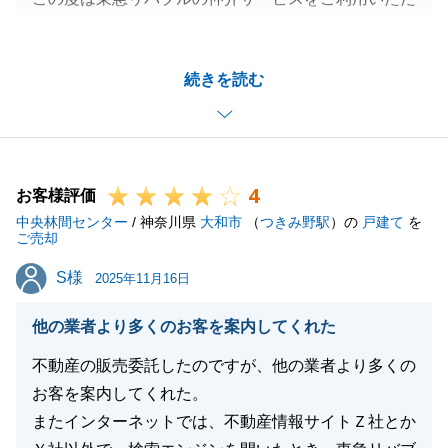
きまして、ありがとうございました。
重ねてのご内覧により、納得のいくお住み替えを実現
続きを読む
されましたこと、心よりお祝い申し上げます。
新居にてお子様が健やかに成長される日々を想像し、
私共も温かい気持ちでいっぱいです。
今後とも東急リバブルをよろしくお願いします。
4
お客様評価
中央林間センター
/ 神奈川県
大和市
（
つきみ野駅
）の
戸建て
を
ご売却
閉じる
S様
S様
2025年11月16日
他の業者より多くのお客を案内してくれた
不動産の販売委託したのですが、他の業者より多くの
お客を案内してくれた。
またインターネットでは、不動産情報サイトＺ社とか