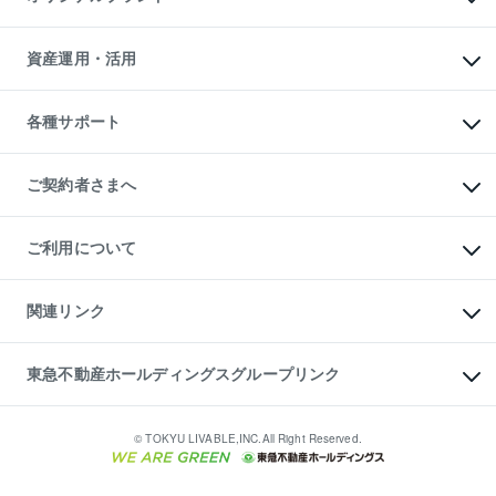
人気マンションランキング
アパート投資用物件
暮らしに役立つ不動産メディア

収益物件
当社売主リノベーションマンション
「Lnote」
ビル購入（ビル一棟）
一棟リノベーションマンション

資産運用・活用
不動産相場・不動産価格情報
投資用不動産の売却査定
L`GENTE（ルジェンテ）
不動産売却FAQ
事業用不動産の売却査定
区分リノベーションマンション

不動産コラム・ニュース
等価交換事業
海外不動産
Lideas（リディアス）
不動産用語集
不動産M&A
各種サポート
投資用一棟レジデンスWELL

不動産なんでもネット相談室
アセットマネジメント・出資
SQUARE（ウェルスクエア）
住まいの税金
不動産小口投資

シニア向けサポート
物件一括検索（購入＆賃貸）
LEGACIA（レガシア）
相続サポート
ご契約者さまへ
リフォームサポート
ご契約者さまサポートメニュー
ご紹介・再契約特典
ご利用について
入居者様専用-各種ご案内（賃貸）
東急こすもす会「こすもすWeb」
本人確認に関するお客様へのお願い
金融商品取引について
関連リンク
東急リバブル ソーシャルメディアポリシー
ご意見・お問い合わせ（金融商品取引専用の相談・お問い合わせ窓口）
すまいValue
保険募集におけるプライバシー・ポリシー
これからご結婚される方に東急百貨店のブライダルクラブ
東急不動産ホールディングスグループリンク
ダイレクトメール（郵送物）・Eメールなどの送付停止について
人材サービスのご用命は 東急リバブルスタッフ株式会社まで
宅地建物取引業者の皆様へ
東北の逸品を贈ります 東北すぐれものセレクション
東急不動産
民泊の開業・運営のご相談は「ReINN株式会社」まで
東急コミュニティー
© TOKYU LIVABLE,INC.All Right Reserved.
東急リバブル
東急住宅リース
学生情報センター（ナジック）