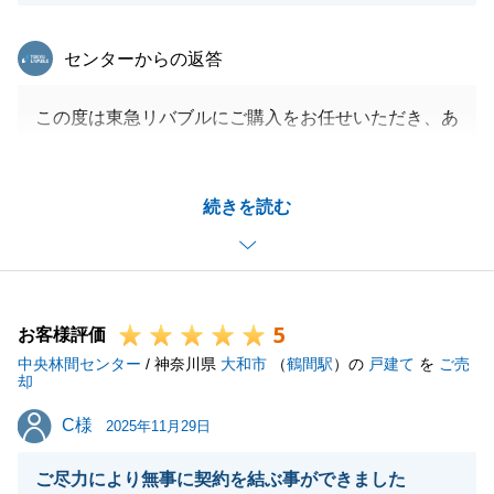
閉じる
東急リバブル
センターからの返答
この度は東急リバブルにご購入をお任せいただき、あ
りがとうございました。
今後新しいお住まいで、楽しい毎日を過ごせますこと
続きを読む
を心より願っております。
また不動産でお悩みがございましたら、お気軽にお声
がけください。
何卒、よろしくお願い申し上げます。
5
お客様評価
中央林間センター
/ 神奈川県
大和市
（
鶴間駅
）の
戸建て
を
ご売
却
閉じる
C様
C様
2025年11月29日
ご尽力により無事に契約を結ぶ事ができました