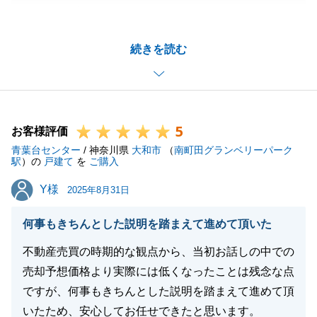
がとうございました。
ご売却のご相談をいただいた際のことは、今でも鮮明
続きを読む
に覚えております。
賃貸にされるか売却にされるかでお悩みの中、他社様
の提案をお受けになった上で、最終的に当社にご来店
いただきました。
5
当社としては、セカンドオピニオンとしてご提案させ
お客様評価
青葉台センター
ていただきましたが、その日のうちに当社へご売却を
/ 神奈川県
大和市
（
南町田グランベリーパーク
駅
）の
戸建て
を
ご購入
お任せいただけたこと、大変光栄に、また嬉しく感じ
Y様
Y様
ております。
2025年8月31日
販売開始直後から、当社のご登録いただいているお客
何事もきちんとした説明を踏まえて進めて頂いた
様の中から買主様をご紹介することができ、M様の早
期ご売却実現にお力添えができましたこと、心より嬉
不動産売買の時期的な観点から、当初お話しの中での
しく思います。
売却予想価格より実際には低くなったことは残念な点
ご契約からお引き渡しまでの短い期間、ご多忙の中、
ですが、何事もきちんとした説明を踏まえて進めて頂
各種ご準備にご協力いただき、誠にありがとうござい
いたため、安心してお任せできたと思います。