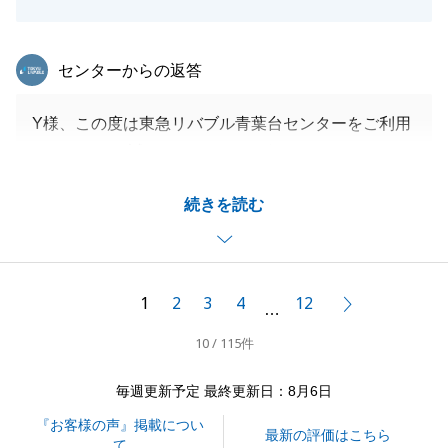
ました。
M様のご協力のおかげで、滞りなく無事にお引き渡し
東急リバブル
センターからの返答
を完了することができました。
重ねて御礼申し上げます。
Y様、この度は東急リバブル青葉台センターをご利用
この度のご縁に深く感謝いたします。
頂きまして、誠にありがとうございました。
またお近くにお越しの際は、ぜひお気軽にご連絡くだ
お任せ頂けたご縁に大変な感謝を申し上げます。
さい。
続きを読む
今後また何かお困りごとなどございましたら、ぜひお
今後とも東急リバブルをよろしくお願い申し上げま
気軽にお声掛け頂けますと幸いに存じます。
す。
この度は誠にありがとうございました。
1
2
3
4
12
次へ
…
閉じる
10 / 115件
閉じる
毎週更新予定 最終更新日：8月6日
『お客様の声』掲載につい
最新の評価はこちら
て