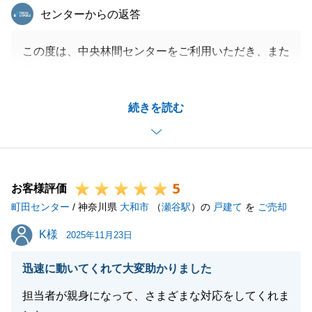
東急リバブル
センターからの返答
この度は、中央林間センターをご利用いただき、また
温かいメッセージをお寄せいただき、誠にありがとう
ございます。
続きを読む
C様には、非常に複雑な数多くのお手続きを早急にご
対応頂きました。
今回のご売却はC様のご協力無しでは、達成できなか
ったと存じます。
5
ご売却のご相談からお引渡しまで、数々のご協力、心
お客様評価
町田センター
より感謝申し上げます。
/ 神奈川県
大和市
（
瀬谷駅
）の
戸建て
を
ご売却
今後とも、不動産でお困りのことがございましたらお
K様
K様
2025年11月23日
気軽にご連絡くださいませ。
引き続きよろしくお願いいたします。
迅速に動いてくれて大変助かりました
担当者が親身になって、さまざまな対応をしてくれま