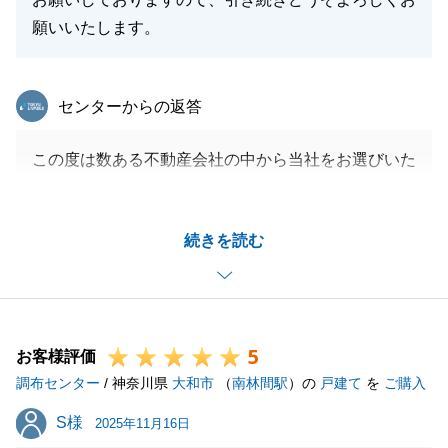
願いいたします。
東急リバブル
センターからの返答
この度は数ある不動産会社の中から当社をお選びいた
だき、誠にありがとうございました。
M様とはご契約からお引き渡しまで、終始スムーズに
続きを読む
進めさせていただくことができ、大変感謝しておりま
す。
特に、海外出張などでお忙しい中にもかかわらず、住
宅ローンの審査手続きなどにスピーディーにご対応い
5
ただけたこと、非常に助かりました。
お客様評価
調布センター
今後も不動産のことでお困りのことがございました
/ 神奈川県
大和市
（
南林間駅
）の
戸建て
を
ご購入
ら、いつでもお気軽にご連絡ください。
S様
S様
2025年11月16日
この度は誠にありがとうございました。