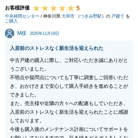
5
お客様評価
閉じる
中央林間センター
/ 神奈川県
大和市
（
つきみ野駅
）の
戸建て
を
ご購入
M様
M様
2025年11月19日
入居前のストレスなく新生活を迎えられた
中古戸建の購入に際し、ご対応いただき誠にありがと
うございました。
不明点や疑問点についても丁寧に調査しご回答いただ
き、おかげさまで安心して購入手続きを進めることが
できました。
また、売主様や近隣の方々への配慮もしていただき、
入居前のストレスなく新生活を迎えられたことに感謝
しております。
今後も購入後のメンテナンス計画についてサポートを
お願いしておりますので、引き続きどうぞよろしくお