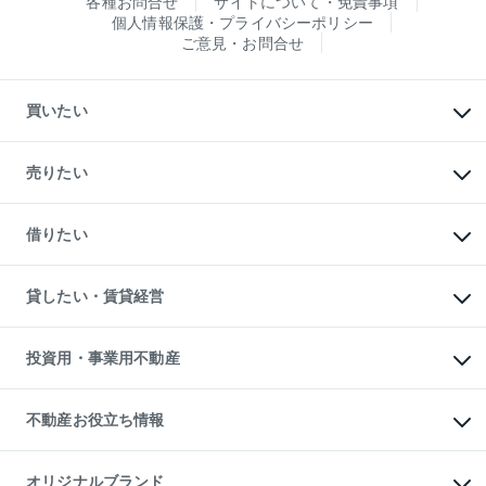
各種お問合せ
サイトについて・免責事項
個人情報保護・プライバシーポリシー
ご意見・お問合せ
買いたい
マンションの購入
新築・分譲マンションの購入
売りたい
中古マンションの購入
一戸建ての購入
マンションの売却・査定
新築一戸建ての購入
一戸建ての売却・査定
借りたい
中古一戸建ての購入
土地の売却・査定
土地の購入
スピードAI査定
不動産購入の流れ
物件を借りる
不動産売却について
注目キーワード物件特集
オフィス・店舗の賃貸
貸したい・賃貸経営
不動産査定について
購入ガイド
借りるときの流れ
売却サービス
借りるガイド
不動産売却の流れ
無料賃料査定
多言語対応
不動産買換えの流れ
マンション賃料データ
投資用・事業用不動産
売却ガイド
賃貸管理プラン
English
繁体中文
簡体中文
リロケーションについて
投資用不動産
貸すときの流れ
事業用不動産
不動産お役立ち情報
貸すガイド
マンション投資
投資用マンション
不動産AIアドバイザー Tellus Talk
マンション一棟
マンションライブラリー
オリジナルブランド
アパート経営