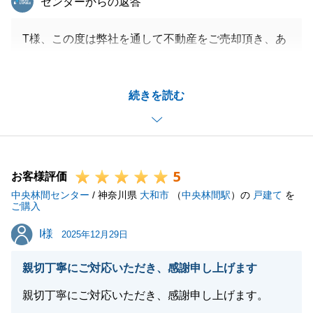
センターからの返答
T様、この度は弊社を通して不動産をご売却頂き、あ
りがとうございました。
またお忙しい中、貴重なご意見を頂きまして、重ねて
続きを読む
御礼申し上げます。
短い期間でのご売却をご希望ということで、ご契約・
決済・お引渡しそれぞれ短いスケジュールのご案内で
したが、お電話等で都度やり取りが出来ましたおかげ
5
で、スムーズに全ての工程を完了させることが出来ま
お客様評価
中央林間センター
した。
/ 神奈川県
大和市
（
中央林間駅
）の
戸建て
を
ご購入
今後も何かお困りごと等ございましたら、お気軽にご
I様
I様
連絡くださいませ。
2025年12月29日
引き続き宜しくお願いいたします。
親切丁寧にご対応いただき、感謝申し上げます
親切丁寧にご対応いただき、感謝申し上げます。