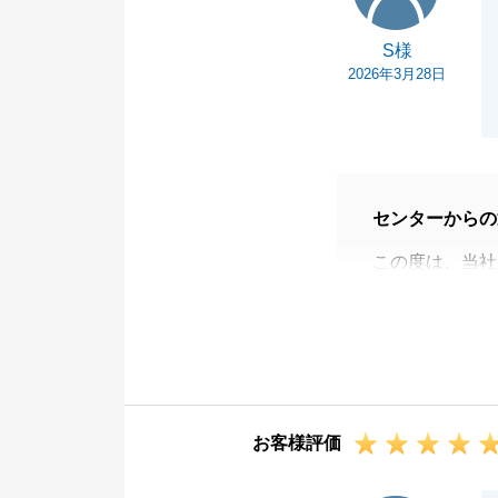
S様
2026年3月28日
センターからの
この度は、当社
今回はお買換え
ました。
ありがとうござ
お陰様でスムー
不動産の事でま
お客様評価
ばと存じます。
引き続きよろし