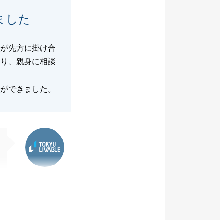
ました
方が先方に掛け合
たり、親身に相談
とができました。
東急リバブル