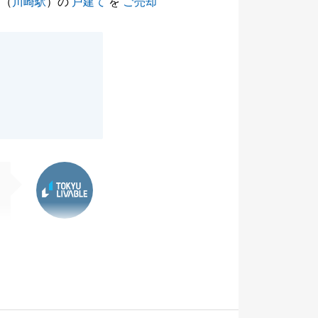
（
川崎駅
）の
戸建て
を
ご売却
東急リバブル