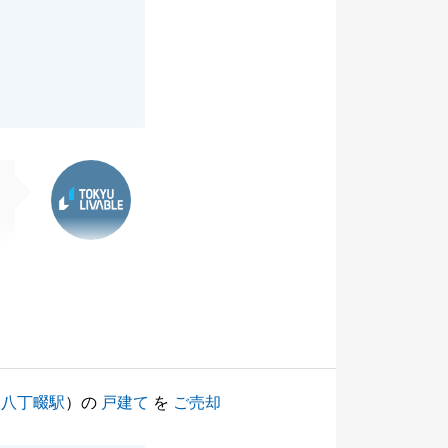
東急リバブル
（
八丁畷駅
）の
戸建て
を
ご売却