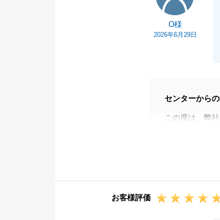
O様
2026年6月29日
センターからの
この度は、弊社
ました。
多々ご依頼事項
きました。
今後とも、お困
せ。
お客様評価
引き続きよろし