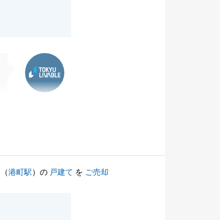
東急リバブル
（
港町駅
）の
戸建て
を
ご売却