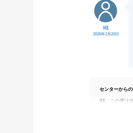
I様
I様
2026年2月20日
センターからの
I様、この度は
がとうございま
また、私の対応
感謝申し上げま