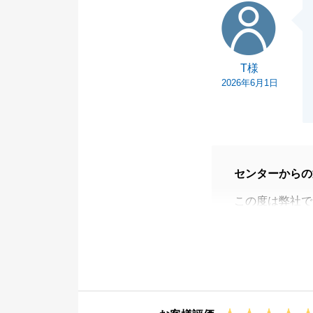
T様
T様
2026年6月1日
センターからの
この度は弊社で
都度ご対応頂く
スムーズなご対
引き続きどうぞ