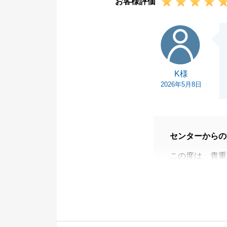
お客様評価
K様
K様
2026年5月8日
センターからの
この度は、貴重
K様のご協力に
が出来ました。
誠にありがとう
今後とも不動産
さいませ。