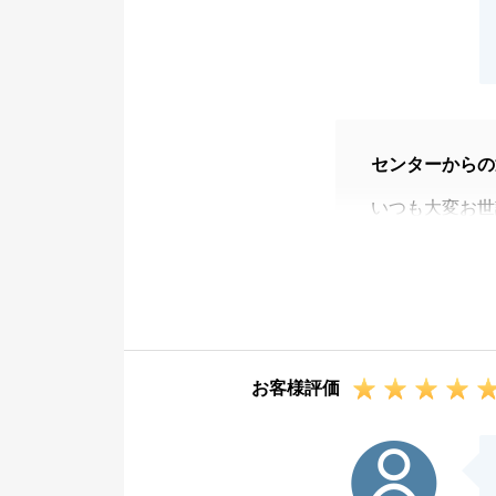
センターからの
いつも大変お世
この度は、弊社
いました。
無事にご決済を
また、貴重なお
来年には税金の
お客様評価
談」をご利用し
今後も何か弊社
S様
さい。
引き続きどうぞ