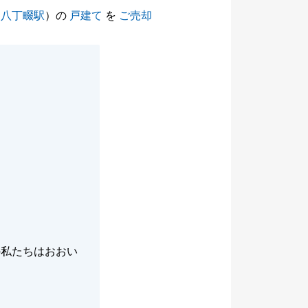
（
八丁畷駅
）の
戸建て
を
ご売却
の私たちはおおい