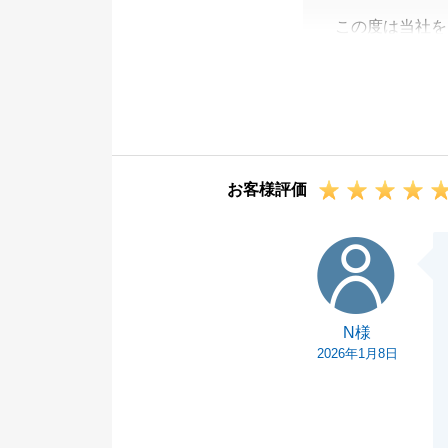
この度は当社を
急なお願いをし
物のご準備等、
ができました。
ご協力いただき
私自身至らない
お客様評価
したが、この日
Ｔ様からいただ
N様
今後、不動産関
兼ねなくお申し
引き続き宜しく
N様
2026年1月8日