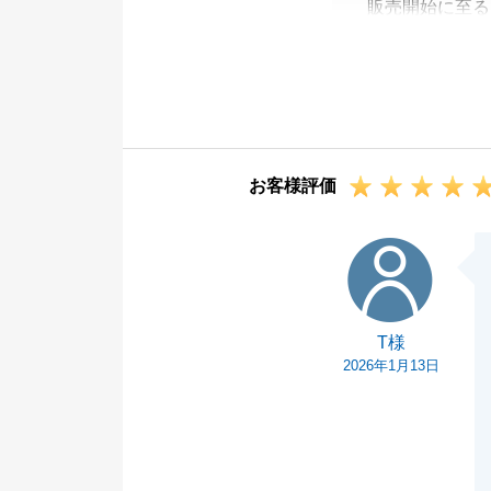
販売開始に至る
だきありがとう
途中隣接トラブ
とのようにホッ
これからもどう
お客様評価
T様
T様
2026年1月13日