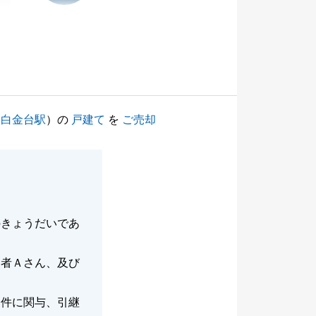
（
白金台駅
）の
戸建て
を
ご売却
のきょうだいであ
当者Ａさん、及び
物件に関与、引継