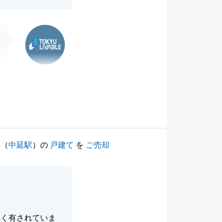
東急リバブル
（
中延駅
）の
戸建て
を
ご売却
多く有されていま