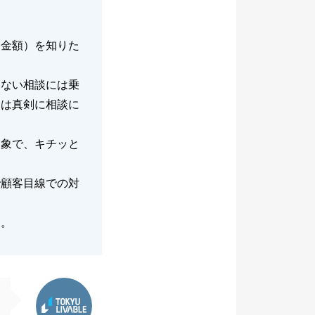
却金額）を知りた
らない相談には乗
んは真剣に相談に
印象で、キチッと
で顧客目線での対
た。
東急リバブル