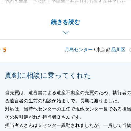
まで約３年半、ご成約まで半年にわたりお力添えさせていた
ございました。
ルがございましたが、ご決済が終わった瞬間、私が自分のこ
続きを読む
としたことを思い出します。
ぞお体ご自愛ください。
5
月島センター
/ 東京都
品川区
閉じる
真剣に相談に乗ってくれた
当売買は、遺言書による遺産不動産の売買のため、執行者
る遺言者の生前の相談が始まりで、長期に渡りました。
対応は、当時他センターの主任で現他センター長である担
その後引継がれた担当者Ｂさんです。
担当者Ａさんは３センター異動されましたが、一貫して当