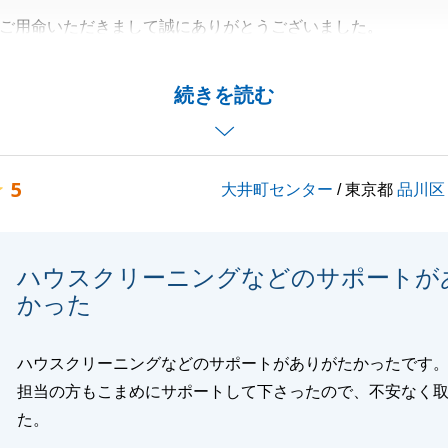
ご用命いただきまして誠にありがとうございました。
てしまうこともあったかと思いますが、日程のご調整やお持
T様にご尽力いただけたお陰で、無事にお取引を進めること
続きを読む
まして頂きまして誠にありがとうございました。
点も多く、T様にご迷惑をおかけしてしまうこともございま
5
大井町センター
/ 東京都
品川区
を迎えることができ大変嬉しく思います。
いた温かいお言葉を励みに今後の営業に活かしていきます。
係でなくても構いませんのでご相談事がございましたらお気
ハウスクリーニングなどのサポートが
付けくださいませ。
かった
お願い申し上げます。
ハウスクリーニングなどのサポートがありがたかったです
担当の方もこまめにサポートして下さったので、不安なく
閉じる
た。