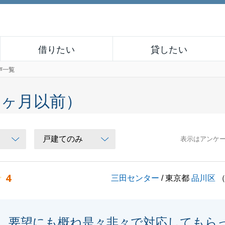
借りたい
貸したい
声一覧
６ヶ月以前）
表示はアンケ
4
三田センター
/ 東京都
品川区
要望にも概ね是々非々で対応してもら