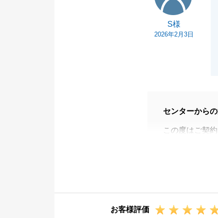
S様
2026年2月3日
センターからの
この度はご契約
言葉をいただき
一方で、ご要望
と、申し訳ござ
今後は表面的な
深く理解し、よ
お客様評価
この度は貴重な