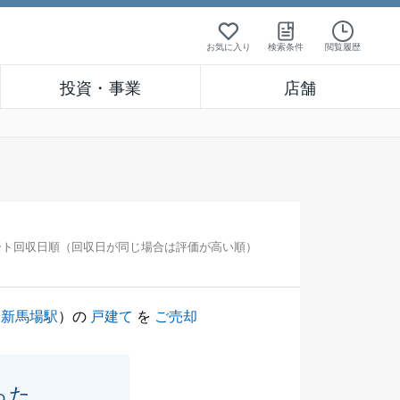
お気に入り
検索条件
閲覧履歴
投資・事業
店舗
ート回収日順（回収日が同じ場合は評価が高い順）
（
新馬場駅
）の
戸建て
を
ご売却
った