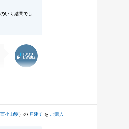
足のいく結果でし
東急リバブル
（
西小山駅
）の
戸建て
を
ご購入