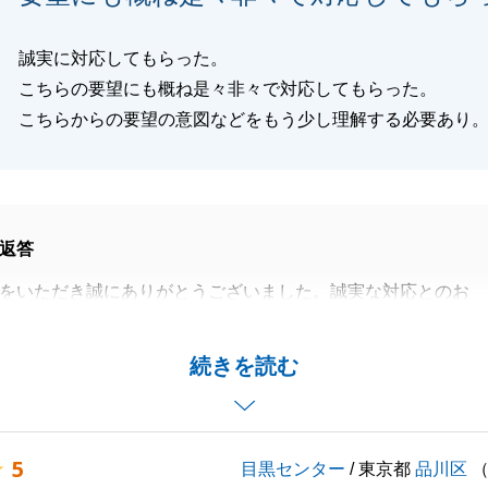
誠実に対応してもらった。
こちらの要望にも概ね是々非々で対応してもらった。
こちらからの要望の意図などをもう少し理解する必要あり
返答
をいただき誠にありがとうございました。誠実な対応とのお
、心より感謝申し上げます。
の「意図」を汲み取る点において、至らぬ点があったとのこ
続きを読む
いません。
回答に留まらず、お客様の言葉の背景にある想いや目的まで
り本質的なサポートができるよう精進してまいります。
5
目黒センター
/ 東京都
品川区
気づきをいただき、誠にありがとうございました。