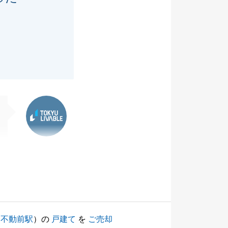
。
東急リバブル
（
不動前駅
）の
戸建て
を
ご売却