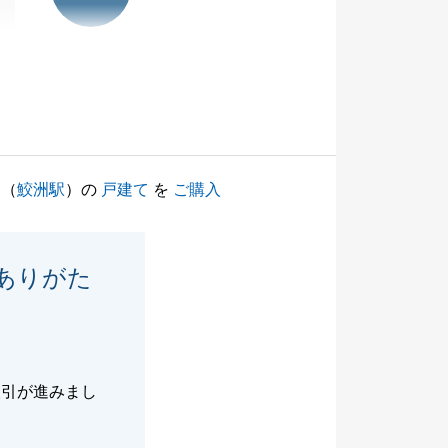
（
鮫洲駅
）の
戸建て
を
ご購入
ありがた
。
取引が進みまし