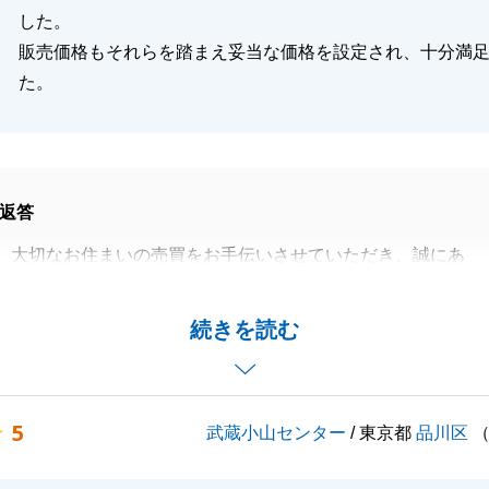
した。
販売価格もそれらを踏まえ妥当な価格を設定され、十分満
た。
返答
、大切なお住まいの売買をお手伝いさせていただき、誠にあ
ました。
こられた貴重なご資産のご売却を、私にお任せいただけまし
続きを読む
うれしく感じております。
しを終えることができ、心より安堵いたしました。
方となられましたが、今後も私にできることがございました
5
武蔵小山センター
/ 東京都
品川区
わらずいつでもお気軽にお声がけいただければ幸いでござい