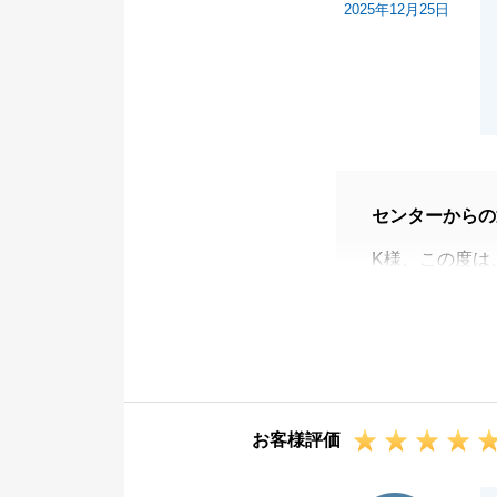
2025年12月25日
センターからの
K様、この度は
りがとうござい
代々受け継いで
たこと、とても
無事にお引き渡
ご新居は少々遠
お客様評価
ら、距離にかか
ます。
I様