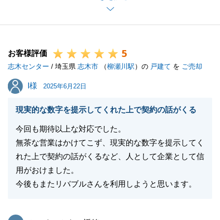
１級建築士もしくは２級建築士の方が調査をする当社
のあんしん仲介保証がN様の購入に踏み切るきっかけ
になったこと、大変嬉しく思います。
5
今後も不動産についてお困りのことがございました、
お客様評価
志木センター
N様のお力になれるよう、誠心誠意努めさせていただ
/ 埼玉県
志木市
（
柳瀬川駅
）の
戸建て
を
ご売却
きますので、是非東急リバブルまでお声がけ下さい。
I様
I様
2025年6月22日
この度は本当にありがとうございました。
現実的な数字を提示してくれた上で契約の話がくる
今回も期待以上な対応でした。
閉じる
無茶な営業はかけてこず、現実的な数字を提示してく
れた上で契約の話がくるなど、人として企業として信
用がおけました。
今後もまたリバブルさんを利用しようと思います。
東急リバブル