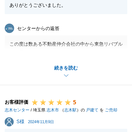
今後とも東急リバブルをご愛顧賜りますよう、どうぞ
ありがとうございました。
よろしくお願いを申しあげます。
東急リバブル
センターからの返答
閉じる
この度は数ある不動産仲介会社の中から東急リバブル
をお選びいただきありがとうございました。
今回、事業用としてお探しの不動産でしたが、途中ロ
続きを読む
ーン承認にあたって所定の処理が必要だったものの、
売主様のご協力も得られてスムーズにお取引を終える
ことができました。
時節柄体調を崩しやすい時期となっておりますので、
5
くれぐれもご自愛専一にお過ごしください。
お客様評価
志木センター
A様のご友人、知人等不動産売買をご検討の方がいら
/ 埼玉県
志木市
（
志木駅
）の
戸建て
を
ご売却
っしゃいましたら、是非ご紹介いただけますと幸いで
S様
S様
2024年11月9日
す。