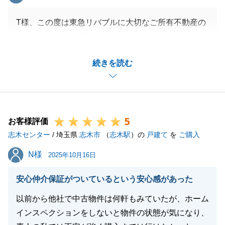
T様、この度は東急リバブルに大切なご所有不動産の
ご売却のご用命を賜り、誠にありがとうございまし
た。
続きを読む
お引渡しまでスムーズに進めることができたのも、
様々な場面でT様にご協力いただいたおかげでござい
ます。本当にありがとうございました。
今後も不動産についてお困りなことがございましたら
5
いつでもお気軽にご相談ください。
お客様評価
志木センター
今後とも、何卒よろしくお願いいたします。
/ 埼玉県
志木市
（
志木駅
）の
戸建て
を
ご購入
N様
N様
2025年10月16日
閉じる
安心仲介保証がついているという安心感があった
以前から他社で中古物件は何軒もみていたが、ホーム
インスペクションをしないと物件の状態が気になり、