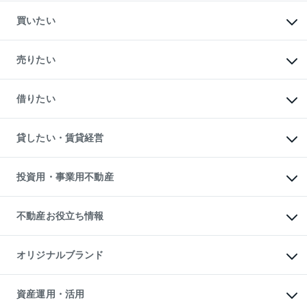
買いたい
マンションの購入
新築・分譲マンションの購入
売りたい
中古マンションの購入
一戸建ての購入
マンションの売却・査定
新築一戸建ての購入
一戸建ての売却・査定
借りたい
中古一戸建ての購入
土地の売却・査定
土地の購入
スピードAI査定
不動産購入の流れ
物件を借りる
不動産売却について
注目キーワード物件特集
オフィス・店舗の賃貸
貸したい・賃貸経営
不動産査定について
購入ガイド
借りるときの流れ
売却サービス
借りるガイド
不動産売却の流れ
無料賃料査定
多言語対応
不動産買換えの流れ
マンション賃料データ
投資用・事業用不動産
売却ガイド
賃貸管理プラン
English
繁体中文
簡体中文
リロケーションについて
投資用不動産
貸すときの流れ
事業用不動産
不動産お役立ち情報
貸すガイド
マンション投資
投資用マンション
不動産AIアドバイザー Tellus Talk
マンション一棟
マンションライブラリー
オリジナルブランド
アパート経営
人気マンションランキング
アパート投資用物件
暮らしに役立つ不動産メディア

収益物件
当社売主リノベーションマンション
「Lnote」
ビル購入（ビル一棟）
一棟リノベーションマンション

資産運用・活用
不動産相場・不動産価格情報
投資用不動産の売却査定
L`GENTE（ルジェンテ）
不動産売却FAQ