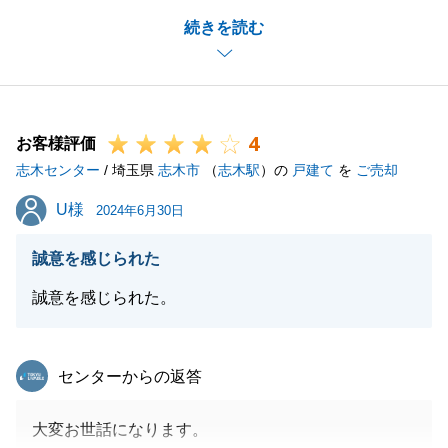
ご売却の方は本当に色々な事が発生し、最後まで気を
続きを読む
抜けない状態でした。私もですが本当にご不安だった
と思います。
それでも皆で協力しながら何とかご決済を迎える事が
でき、心から嬉しく思います。
4
私にとっても思い出に残るお取引となりました。また
お客様評価
志木センター
何かございましたらご相談ください。
/ 埼玉県
志木市
（
志木駅
）の
戸建て
を
ご売却
宜しくお願い致します。
U様
U様
2024年6月30日
誠意を感じられた
閉じる
誠意を感じられた。
東急リバブル
センターからの返答
大変お世話になります。