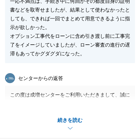
一応不満点は、手続き中に何回かその都度自身の証明
っしゃいましたら、是非ご紹介いただけますと幸いで
書などを取寄せましたが、結果として使わなかったと
す。
しても、できれば一回でまとめて用意できるように指
今後とも東急リバブルをご愛顧賜りますよう、どうぞ
示が欲しかった。
よろしくお願いを申しあげます。
オプション工事代をローンに含め引き渡し前に工事完
了をイメージしていましたが、ローン審査の進行の遅
滞もあってかグダグダになった。
閉じる
東急リバブル
センターからの返答
この度は成増センターをご利用いただきまして、誠に
ありがとうございました。
W様のお役に立てた事を大変嬉しく思います。
続きを読む
今後とも、どんな些細な事でも結構でございますので
お気軽にご相談くださいませ。
末永くお付き合いできますよう宜しくお願いいたしま