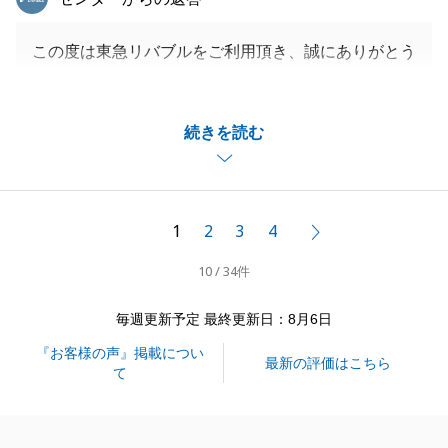
この度は東急リバブルをご利用頂き、誠にありがとう
ございました。
販売開始直後にご挨拶させて頂き、ご連絡があった際
続きを読む
は本当に驚きました。
お仕事がお忙しい中、時には夜遅く、時には朝早くか
らご対応頂き、ありがとうございました。
Ｋ様のご協力あって、スムーズにお話を進めることが
1
2
3
4
次へ
できました。
10 / 34件
不動産にまつわるお悩みがございましたら、お気軽に
ご相談ください。
毎週更新予定 最終更新日：8月6日
この度は、ありがとうございました。
『お客様の声』掲載につい
今後とも引き続きよろしくお願い致します。
最新の評価はこちら
て
閉じる