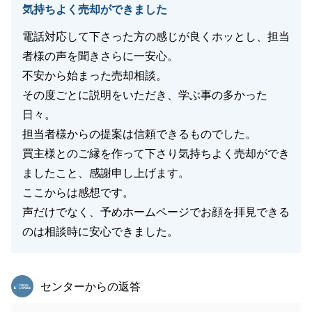
今後とも東急リバブルをご愛顧賜りますよう、よろし
気持ちよく売却ができました
くお願い申しあげると共に、貴社の益々のご発展を心
電話対応して下さった方の感じが良くホッとし、担当
よりお祈り申しあげます。
者様の声を聞きさらに一安心。
不安から始まった売却相談。
その度ごとに説明をいただき、学ぶ事の多かった
閉じる
日々。
担当者様からの提案は信頼できるものでした。
買主様とのご縁を作って下さり気持ちよく売却ができ
ましたこと、感謝申し上げます。
ここからは感想です。
声だけでなく、予めホームページでお顔を拝見できる
のは相談時に安心できました。
東急リバブル
センターからの返答