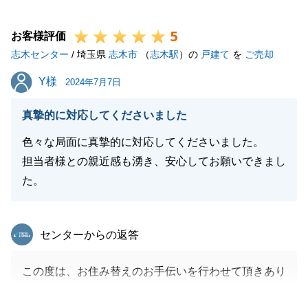
す。
5
この度は、本当にありがとうございました。
お客様評価
志木センター
/ 埼玉県
志木市
（
志木駅
）の
戸建て
を
ご売却
Y様
Y様
2024年7月7日
閉じる
真摯的に対応してくださいました
色々な局面に真摯的に対応してくださいました。
担当者様との親近感も湧き、安心してお願いできまし
た。
東急リバブル
センターからの返答
この度は、お住み替えのお手伝いを行わせて頂きあり
がとうございました。