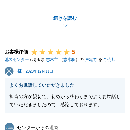
この度は、当社をご利用いただき誠にありがとうござ
いました。
続きを読む
微力ながら、U様よりお褒めのお言葉をいただき嬉し
く思います。
U様には契約から決済、引渡まで多岐にわたりご尽力
いただきまして、大変助かりました。
5
今後また不動産に関してご要望ご質問等ございました
お客様評価
池袋センター
ら、いつでもご連絡お待ちしております。
/ 埼玉県
志木市
（
志木駅
）の
戸建て
を
ご売却
よろしくお願い致します。
I様
I様
2023年12月11日
よくお世話していただきました
閉じる
担当の方が親切で、初めから終わりまでよくお世話し
ていただきましたので、感謝しております。
東急リバブル
センターからの返答