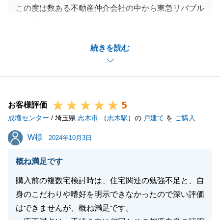
この度は数ある不動産仲介会社の中から東急リバブル
をお選びいただきありがとうございました。
今回、土地や戸建て、マンション、収益不動産ではな
続きを読む
く、倉庫のご売却でしたが、戦略的な販売活動により
早期に買主様を見つけることができました。
東急リバブルではこのような不動産の売買仲介も行っ
ており、難易度の高い案件においてもその道のエキス
5
パートが担当させていただいております。
お客様評価
成増センター
一連のステップの中で、S様にも前向きに諸準備等を
/ 埼玉県
志木市
（
志木駅
）の
戸建て
を
ご購入
行っていただきスムーズにお取引を終えることができ
W様
W様
2024年10月3日
ました。
また、残代金決済後に心のこもったお手紙までお送り
概ね満足です
くださり、営業冥利に尽きます。
購入前の複数宅検討時は、住宅関連の勉強不足と、自
時節柄体調を崩しやすい時期となっておりますので、
身のこだわりや嗜好を明示できなかったので深い評価
くれぐれもご自愛専一にお過ごしください。
はできませんが、概ね満足です。
S様のご友人、知人等不動産売買をご検討の方がいら