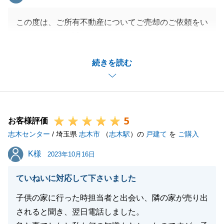
この度は、ご所有不動産についてご売却のご依頼をい
ただきまして、誠にありがとうございました。
ご入院中にご売却のお手続きを進めることで大変難儀
続きを読む
をされたことと思いますが、無事にサポートすること
ができて安堵しております。
一日も早くご快復されますことをお祈り申し上げま
す。
5
お客様評価
志木センター
/ 埼玉県
志木市
（
志木駅
）の
戸建て
を
ご購入
閉じる
K様
K様
2023年10月16日
ていねいに対応して下さいました
子供の家に行った時担当者と出会い、隣の家が売り出
されると聞き、翌日電話しました。