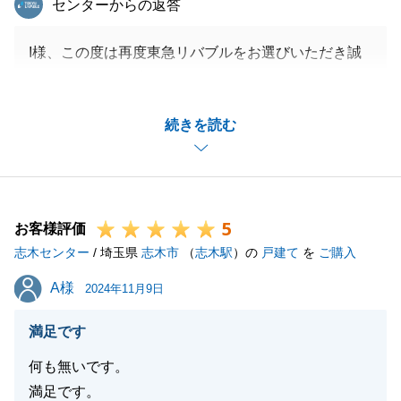
センターからの返答
I様、この度は再度東急リバブルをお選びいただき誠
にありがとうございました。
前回の担当者の印象が良かったとのお言葉を頂戴して
続きを読む
おりましたので、販売開始時には身の引き締まる思い
でした。
取引上今回はI様のご協力を要する部分がいくつかご
ざいましたが、迅速なご対応をいただいたこともあ
5
り、トラブルなくスムーズにお取引が完了し安堵して
お客様評価
志木センター
おります。
/ 埼玉県
志木市
（
志木駅
）の
戸建て
を
ご購入
この場を借りて改めて御礼を申しあげます。
A様
A様
2024年11月9日
ありがとうございました。
今後、I様のご友人、知人、ご親族等で不動産売買を
満足です
お考えの方がいらっしゃいましたら、是非東急リバブ
何も無いです。
ルをご紹介いただけますと幸甚です。
満足です。