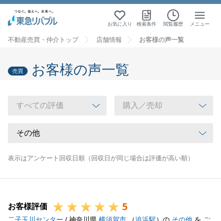
お気に入り
検索条件
閲覧履歴
メニュー
不動産売買・仲介トップ
店舗情報
お客様の声一覧
お客様の声一覧
売買
表示はアンケート回収日順（回収日が同じ場合は評価が高い順）
5
お客様評価
二子玉川センター
/ 神奈川県
横須賀市
（
追浜駅
）の
その他
を
ご