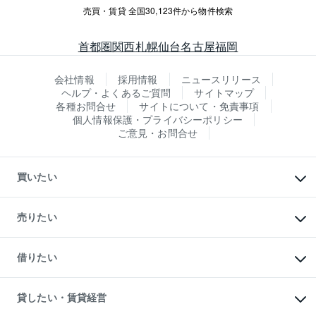
売買・賃貸 全国30,123件から物件検索
首都圏
関西
札幌
仙台
名古屋
福岡
会社情報
採用情報
ニュースリリース
ヘルプ・よくあるご質問
サイトマップ
各種お問合せ
サイトについて・免責事項
個人情報保護・プライバシーポリシー
ご意見・お問合せ
買いたい
マンションの購入
新築・分譲マンションの購入
売りたい
中古マンションの購入
一戸建ての購入
マンションの売却・査定
新築一戸建ての購入
一戸建ての売却・査定
借りたい
中古一戸建ての購入
土地の売却・査定
土地の購入
スピードAI査定
不動産購入の流れ
物件を借りる
不動産売却について
注目キーワード物件特集
オフィス・店舗の賃貸
貸したい・賃貸経営
不動産査定について
購入ガイド
借りるときの流れ
売却サービス