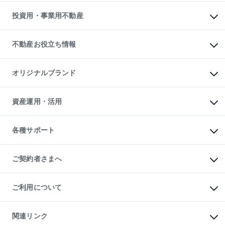
借りるガイド
不動産売却の流れ
無料賃料査定
多言語対応
不動産買換えの流れ
マンション賃料データ
投資用・事業用不動産
売却ガイド
賃貸管理プラン
English
繁体中文
簡体中文
リロケーションについて
投資用不動産
貸すときの流れ
事業用不動産
不動産お役立ち情報
貸すガイド
マンション投資
投資用マンション
不動産AIアドバイザー Tellus Talk
マンション一棟
マンションライブラリー
オリジナルブランド
アパート経営
人気マンションランキング
アパート投資用物件
暮らしに役立つ不動産メディア

収益物件
当社売主リノベーションマンション
「Lnote」
ビル購入（ビル一棟）
一棟リノベーションマンション

資産運用・活用
不動産相場・不動産価格情報
投資用不動産の売却査定
L`GENTE（ルジェンテ）
不動産売却FAQ
事業用不動産の売却査定
区分リノベーションマンション

不動産コラム・ニュース
等価交換事業
海外不動産
Lideas（リディアス）
不動産用語集
不動産M&A
各種サポート
投資用一棟レジデンスWELL

不動産なんでもネット相談室
アセットマネジメント・出資
SQUARE（ウェルスクエア）
住まいの税金
不動産小口投資

シニア向けサポート
物件一括検索（購入＆賃貸）
LEGACIA（レガシア）
相続サポート
ご契約者さまへ
リフォームサポート
ご契約者さまサポートメニュー
ご紹介・再契約特典
ご利用について
入居者様専用-各種ご案内（賃貸）
東急こすもす会「こすもすWeb」
本人確認に関するお客様へのお願い
金融商品取引について
関連リンク
東急リバブル ソーシャルメディアポリシー