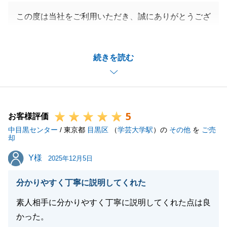
この度は当社をご利用いただき、誠にありがとうござ
いました。
遠方にお住まいのため、お会いする機会が少ない中
続きを読む
で、ご報告など、都度、オンラインにてご対応をいた
だきましてありがとうございました。
今後も何かございましたらご連絡くださいませ。
何卒、よろしくお願いいたします。
5
お客様評価
中目黒センター
/ 東京都
目黒区
（
学芸大学駅
）の
その他
を
ご売
却
閉じる
Y様
Y様
2025年12月5日
分かりやすく丁寧に説明してくれた
素人相手に分かりやすく丁寧に説明してくれた点は良
かった。