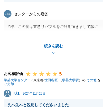
東急リバブル
センターからの返答
Y様、この度は東急リバブルをご利用頂きまして誠に
ありがとうございます。
ご契約～ご決済まで何かとご準備にお時間を頂きまし
続きを読む
たが、快くご対応頂きましたお陰様で、買主様にも喜
んで頂けるお取引を行う事ができました。改めまして
感謝申し上げ上げます。
今後とも不動産関係の事でお困りの事がありました
5
ら、お気軽にご相談頂けると幸いでございます。
お客様評価
学芸大学センター
引き続き、末永いお付き合いの程、よろしくお願いい
/ 東京都
世田谷区
（
学芸大学駅
）の
その他
を
ご売却
たします。
K様
K様
2024年11月25日
先へ先へと説明してくださいました