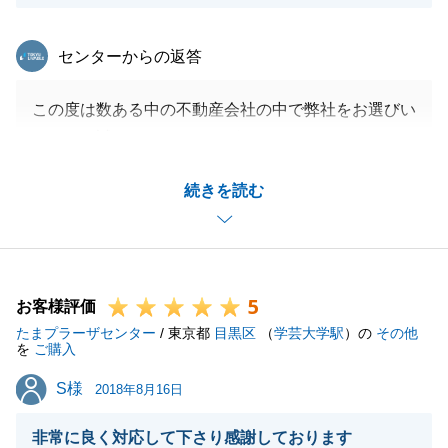
東急リバブル
センターからの返答
この度は数ある中の不動産会社の中で弊社をお選びい
ただき、誠にありがとうございました。
K様にいろいろとご協力いただき、２人３脚で進めら
続きを読む
れたことが今回の取引成功の理由かと思います。
本当に思い出に残るお取引になりました。
また何かお困り事等がありましたら、お気軽にお問い
合わせください。
5
この度は誠にありがとうございました。
お客様評価
たまプラーザセンター
/ 東京都
目黒区
（
学芸大学駅
）の
その他
を
ご購入
S様
S様
2018年8月16日
閉じる
非常に良く対応して下さり感謝しております