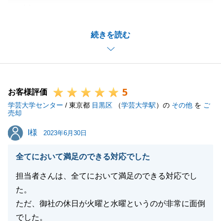
き誠にありがとうございました。
収益不動産の売却ということもあり、販売期間中は詳
続きを読む
細な資料のご提供や管理資料等の開示について、快く
ご対応いただき感謝しております。
今後も不動産のことでご相談等がございましたら、是
非東急リバブルまでご相談ください。
5
この度は弊社をご利用いただきまして誠にありがとう
お客様評価
学芸大学センター
ございました。
/ 東京都
目黒区
（
学芸大学駅
）の
その他
を
ご
売却
I様
I様
2023年6月30日
閉じる
全てにおいて満足のできる対応でした
担当者さんは、全てにおいて満足のできる対応でし
た。
ただ、御社の休日が火曜と水曜というのが非常に面倒
でした。