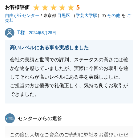
5
今後ともよろしくお願いいたします。
お客様評価
自由が丘センター
/ 東京都
目黒区
（
学芸大学駅
）の
その他
を
ご
売却
T様
T様
2024年6月28日
閉じる
高いレベルにある事を実感しました
会社の実績と世間での評判、ステータスの高さには確
かな物を感じていましたが、実際に今回のお取引を通
してそれらが高いレベルにある事を実感しました。
ご担当の方は優秀で礼儀正しく、気持ち良くお取引が
できました。
東急リバブル
センターからの返答
この度は大切なご資産のご売却に弊社をお選びいただ