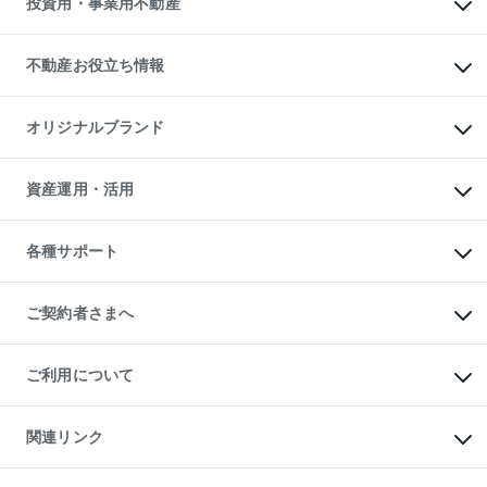
投資用・事業用不動産
売却ガイド
賃貸管理プラン
English
繁体中文
簡体中文
リロケーションについて
投資用不動産
貸すときの流れ
事業用不動産
不動産お役立ち情報
貸すガイド
マンション投資
投資用マンション
不動産AIアドバイザー Tellus Talk
マンション一棟
マンションライブラリー
オリジナルブランド
アパート経営
人気マンションランキング
アパート投資用物件
暮らしに役立つ不動産メディア

収益物件
当社売主リノベーションマンション
「Lnote」
ビル購入（ビル一棟）
一棟リノベーションマンション

資産運用・活用
不動産相場・不動産価格情報
投資用不動産の売却査定
L`GENTE（ルジェンテ）
不動産売却FAQ
事業用不動産の売却査定
区分リノベーションマンション

不動産コラム・ニュース
等価交換事業
海外不動産
Lideas（リディアス）
不動産用語集
不動産M&A
各種サポート
投資用一棟レジデンスWELL

不動産なんでもネット相談室
アセットマネジメント・出資
SQUARE（ウェルスクエア）
住まいの税金
不動産小口投資

シニア向けサポート
物件一括検索（購入＆賃貸）
LEGACIA（レガシア）
相続サポート
ご契約者さまへ
リフォームサポート
ご契約者さまサポートメニュー
ご紹介・再契約特典
ご利用について
入居者様専用-各種ご案内（賃貸）
東急こすもす会「こすもすWeb」
本人確認に関するお客様へのお願い
金融商品取引について
関連リンク
東急リバブル ソーシャルメディアポリシー
ご意見・お問い合わせ（金融商品取引専用の相談・お問い合わせ窓口）
すまいValue
保険募集におけるプライバシー・ポリシー