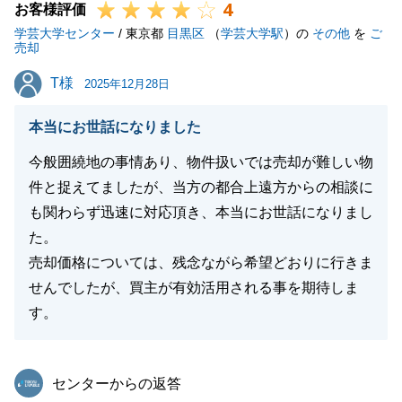
4
お客様評価
学芸大学センター
/ 東京都
目黒区
（
学芸大学駅
）の
その他
を
ご
売却
T様
T様
2025年12月28日
本当にお世話になりました
今般囲繞地の事情あり、物件扱いでは売却が難しい物
件と捉えてましたが、当方の都合上遠方からの相談に
も関わらず迅速に対応頂き、本当にお世話になりまし
た。
売却価格については、残念ながら希望どおりに行きま
せんでしたが、買主が有効活用される事を期待しま
す。
東急リバブル
センターからの返答