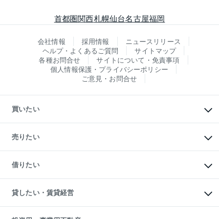
首都圏
関西
札幌
仙台
名古屋
福岡
会社情報
採用情報
ニュースリリース
ヘルプ・よくあるご質問
サイトマップ
各種お問合せ
サイトについて・免責事項
個人情報保護・プライバシーポリシー
ご意見・お問合せ
買いたい
マンションの購入
新築・分譲マンションの購入
売りたい
中古マンションの購入
一戸建ての購入
マンションの売却・査定
新築一戸建ての購入
一戸建ての売却・査定
借りたい
中古一戸建ての購入
土地の売却・査定
土地の購入
スピードAI査定
不動産購入の流れ
物件を借りる
不動産売却について
注目キーワード物件特集
オフィス・店舗の賃貸
貸したい・賃貸経営
不動産査定について
購入ガイド
借りるときの流れ
売却サービス
借りるガイド
不動産売却の流れ
無料賃料査定
多言語対応
不動産買換えの流れ
マンション賃料データ