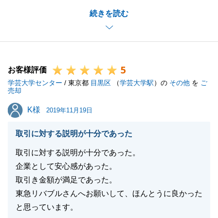
ご売却、ご購入ともにI様のご要望に沿った形とな
続きを読む
り、私も嬉しく思います。
今後とも何かございましたらお気軽にご連絡ください
ませ。
5
お客様評価
学芸大学センター
/ 東京都
目黒区
（
学芸大学駅
）の
その他
を
ご
閉じる
売却
K様
K様
2019年11月19日
取引に対する説明が十分であった
取引に対する説明が十分であった。
企業として安心感があった。
取引き金額が満足であった。
東急リバブルさんへお願いして、ほんとうに良かった
と思っています。