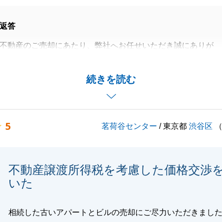
返答
不動産のご売却にあたり、弊社へお任せいただき誠にありが
た。
て来店を頂きました際にはお困りのご様子でしたので、売却
続きを読む
ことを非常に嬉しく感じております。
測量作業を進めていく中で何度もご協力を頂きました。
の作業となったために突然のご依頼となってしまうことが多
5
茗荷谷センター
/ 東京都
渋谷区
いつも快く迅速にご対応いただき、私も大変感謝しておりま
力になれるよう、引き続き社内で連携を行いご提案させてい
不動産譲渡所得税を考慮した価格交渉
いた
よろしくお願いいたします。
相続した古いアパートとビルの売却にご尽力いただきまし