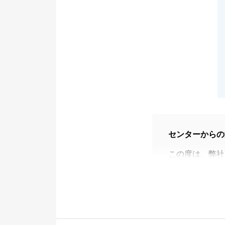
センターからの
この度は、弊社
税務相談にもご
賃貸管理につき
嬉しく思います
今後も、ご相談