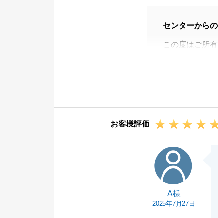
センターからの
この度はご所有
とうございまし
最初にご家族に
のお力になれた
また、Ｆ様には
期日がある中で
お客様評価
かったですが、
す。
A様
購入の面でもお
ただきます。
今後ともどうぞ
A様
2025年7月27日