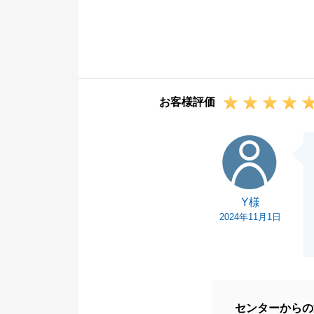
何かと至らない
現在また購入の
指して努力して
今後とも宜しく
お客様評価
Y様
Y様
2024年11月1日
センターからの