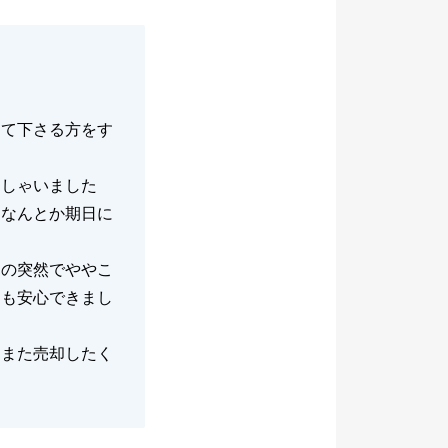
けて下さる方をす
。
っしゃいました
、なんとか期日に
親の突然でややこ
つも安心できまし
、また売却したく