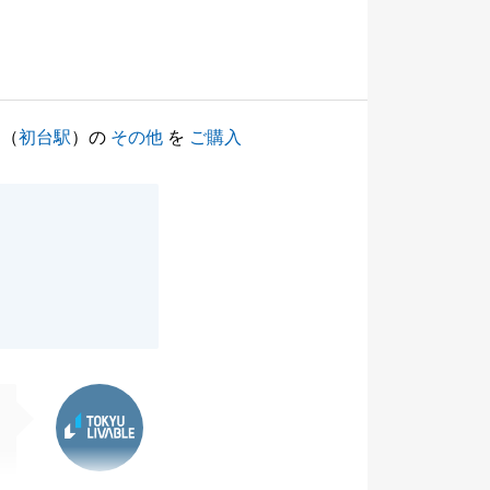
（
初台駅
）の
その他
を
ご購入
東急リバブル