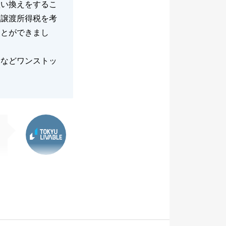
買い換えをするこ
産譲渡所得税を考
ことができまし
険などワンストッ
東急リバブル