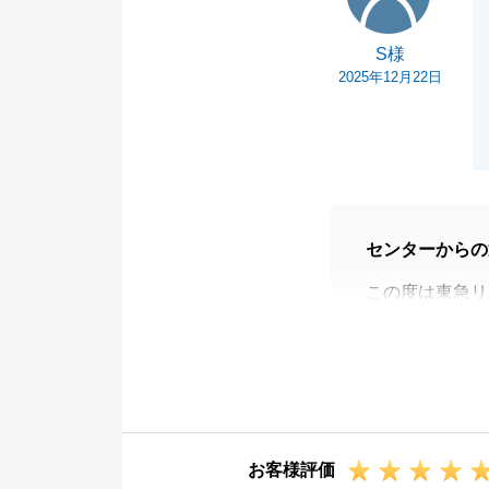
S様
2025年12月22日
センターからの
この度は東急リ
お引越しまでの
大変嬉しく思い
また、Ｓ様にお
してくださった
お引越し先含め
お客様評価
いいたします。