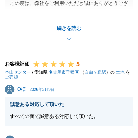
この度は、弊社をご利用いただき誠にありがとうござ
います。
また、お褒めのお言葉もいただきまして誠にありがと
続きを読む
うございました。
S様におかれましては、ご相談をいただいてからご契
約、お引き渡しまで約3カ月程度で完結することがで
き、私自身も安堵しております。
5
揃えていただく書類等ご負担をおかけする場面もあっ
お客様評価
本山センター
たかと思いますが、都度ご協力を賜りまして誠にあり
/ 愛知県
名古屋市千種区
（
自由ヶ丘駅
）の
土地
を
ご売却
がとうございます。
O様
O様
今後とも何かご不明点ございましたら、お気軽にご相
2026年3月9日
談くださいませ。
誠意ある対応して頂いた
引き続きよろしくお願いします。
すべての面で誠意ある対応して頂いた。
閉じる