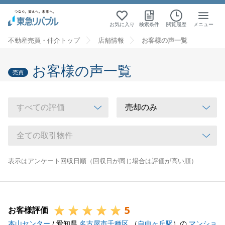
お気に入り
検索条件
閲覧履歴
メニュー
不動産売買・仲介トップ
店舗情報
お客様の声一覧
お客様の声一覧
売買
表示はアンケート回収日順（回収日が同じ場合は評価が高い順）
5
お客様評価
本山センター
/ 愛知県
名古屋市千種区
（
自由ヶ丘駅
）の
マンショ