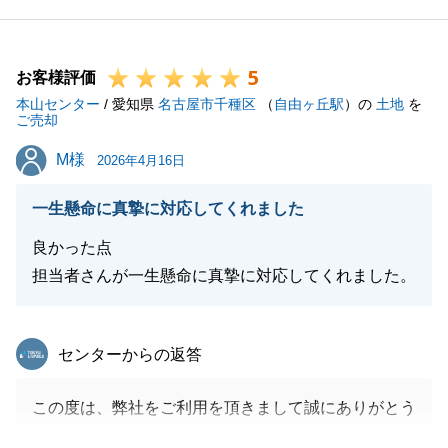
販売中につきましても、細かく打ち合わせいただけま
したこと、改めて御礼申し上げます。
5
今回の取引において、K様には励みになるお言葉を数
お客様評価
本山センター
多くいただけました。
/ 愛知県
名古屋市千種区
（
自由ヶ丘駅
）の
土地
を
ご売却
今後の営業人生の糧とさせていただきます。
M様
M様
今後とも、お困り事がございましたら何なりとご連絡
2026年4月16日
下さい。
一生懸命に真摯に対応してくれました
末永くご愛顧を賜りますよう、お願い申し上げます。
良かった点
担当者さんが一生懸命に真摯に対応してくれました。
閉じる
東急リバブル
センターからの返答
この度は、弊社をご利用を頂きまして誠にありがとう
ございました。