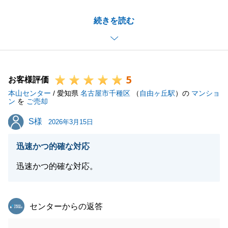
M様におかれましては約１年間ほどの長いお付き合い
続きを読む
の中で、ご満足頂けるようなお取引が出来たことを、
私自身も大変うれしく思っております。
この度はご売却のご相談でございましたが、そのほか
の不動産に関わるお困り事もぜひお力になれればと思
5
っております。
お客様評価
本山センター
今後とも末永くお付き合いできればと思っております
/ 愛知県
名古屋市千種区
（
自由ヶ丘駅
）の
マンショ
ン
を
ご売却
ので、何卒よろしくお願いします。
S様
S様
2026年3月15日
迅速かつ的確な対応
閉じる
迅速かつ的確な対応。
東急リバブル
センターからの返答