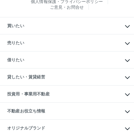
個人情報保護・プライバシーポリシー
ご意見・お問合せ
買いたい
マンションの購入
新築・分譲マンションの購入
売りたい
中古マンションの購入
一戸建ての購入
マンションの売却・査定
新築一戸建ての購入
一戸建ての売却・査定
借りたい
中古一戸建ての購入
土地の売却・査定
土地の購入
スピードAI査定
不動産購入の流れ
物件を借りる
不動産売却について
注目キーワード物件特集
オフィス・店舗の賃貸
貸したい・賃貸経営
不動産査定について
購入ガイド
借りるときの流れ
売却サービス
借りるガイド
不動産売却の流れ
無料賃料査定
多言語対応
不動産買換えの流れ
マンション賃料データ
投資用・事業用不動産
売却ガイド
賃貸管理プラン
English
繁体中文
簡体中文
リロケーションについて
投資用不動産
貸すときの流れ
事業用不動産
不動産お役立ち情報
貸すガイド
マンション投資
投資用マンション
不動産AIアドバイザー Tellus Talk
マンション一棟
マンションライブラリー
オリジナルブランド
アパート経営
人気マンションランキング
アパート投資用物件