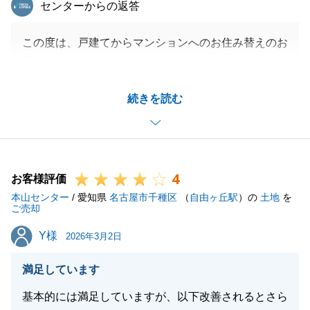
東急リバブル
センターからの返答
この度は、戸建てからマンションへのお住み替えのお
手伝いをお任せいただき誠にありがとうございます。
思い出のあるご自宅の売却でございましたが、思い切
続きを読む
って新しい生活に踏み出され、ご満足いただけている
とお話をいただき私も大変うれしく思っております。
お住み替えはスケジュール調整が難しい部分でありま
したが、弊社の立替払い制度をご活用いただきスムー
4
ズにお話が進められてよかったです。
お客様評価
本山センター
書類が大変多かった点は申し訳ございません。
/ 愛知県
名古屋市千種区
（
自由ヶ丘駅
）の
土地
を
ご売却
また、今後なにかお困りごとなどがございましたらい
Y様
Y様
つでもご相談ください。
2026年3月2日
今後とも東急リバブルをよろしくお願いいたします。
満足しています
基本的には満足していますが、以下改善されるとさら