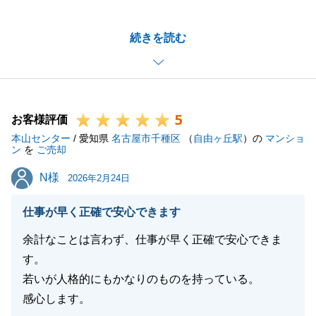
約いただき誠にありがとうございます。
この度のお取引に関しまして、至らない点がありまた
続きを読む
こと、大変申し訳ございませんでした。
Y様、O様のお力添えもあり、良い購入者様とのご縁
を繋げたこと、大変うれしく思っております。
今後とも、何かお力になれることがございましたら、
5
お気軽にご連絡ください。
お客様評価
本山センター
皆さまのご健康とご多幸をお祈りしております。
/ 愛知県
名古屋市千種区
（
自由ヶ丘駅
）の
マンショ
ン
を
ご売却
N様
N様
2026年2月24日
閉じる
仕事が早く正確で安心できます
余計なことは言わず、仕事が早く正確で安心できま
す。
若いが人格的にもかなりのものを持っている。
感心します。