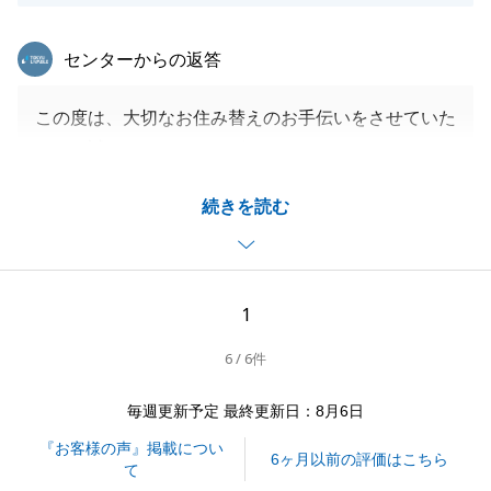
東急リバブル
センターからの返答
この度は、大切なお住み替えのお手伝いをさせていた
だき、誠にありがとうございました。
お住み替えという重要な局面で、私の対応がN様の安
続きを読む
心に繋がったのであれば幸いです。
いただいた「感心します」というありがたいお言葉に
恥じぬよう、これからも一つひとつの業務を迅速かつ
正確に積み重ねてまいります。
1
N様の新生活が素晴らしいものとなりますよう、心よ
6 / 6件
り願っております。
今後もお困りごとがございましたら、いつでもお気軽
毎週更新予定 最終更新日：8月6日
にご相談ください。
『お客様の声』掲載につい
6ヶ月以前の評価はこちら
て