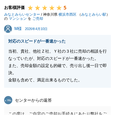
幸いでございます。
5
些細な事でも構いませんので、お気軽にご相談をいた
お客様評価
みなとみらいセンター
だけますと幸いでございます。
/ 神奈川県
横浜市西区
（
みなとみらい駅
）
の
マンション
を
ご売却
それでは引き続きどうぞよろしくお願い申し上げま
M様
M様
す。
2026年4月10日
対応のスピードが一番速かった
当初、貴社、他社Ｚ社、Ｙ社の３社に売却の相談を行
閉じる
なっていたが、対応のスピードが一番速かった。
また、売却金額の設定も的確で、売り出し後一日で即
決。
金額も含めて、満足出来るものでした。
東急リバブル
センターからの返答
この度は、ご自宅のご売却お手続きにあたり弊社をご