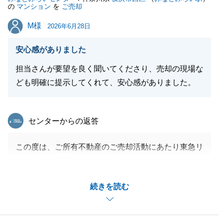
の
マンション
を
ご売却
M様
M様
2026年6月28日
安心感がありました
担当さんが要望を良く聞いてくださり、売却の現場な
ども明確に提示してくれて、安心感がありました。
東急リバブル
センターからの返答
この度は、ご所有不動産のご売却活動にあたり東急リ
バブルをご利用いただき誠にありがとうございます。
別の不動産会社さんから弊社へ窓口を変更いただき、
続きを読む
必ずしも良い結果を出せる自信がありました。
無事にお引渡しを迎えられたのも、弊社からのご依頼
事項に対し、M様はいつも快くご対応をいただけた事