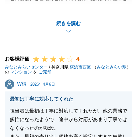
利用いただき誠にありがとうございました。
ご売却活動開始にあたり、いつも快く弊社からのご依
続きを読む
頼事項にご対応をいただけたお陰で、素敵なお客様と
巡り合う事が出来たと感じております。
お引渡しまでの間のお手続きに関しても、迅速にご対
応をいただけた事でスムーズにお取引を完了させるこ
4
とができました。
お客様評価
みなとみらいセンター
また、お困り事がございましたらお気軽にお申し付け
/ 神奈川県
横浜市西区
（
みなとみらい駅
）
の
マンション
を
ご売却
くださいませ。
W様
W様
今後とも東急リバブルをご愛顧程のよろしくお願いい
2026年4月6日
たします。
最初は丁寧に対応してくれた
担当者は最初は丁寧に対応してくれたが、他の業務で
多忙になったようで、途中から対応があまり丁寧では
閉じる
なくなったのが残念。
また、最初の売り出し価格を高く設定しすぎて失敗し