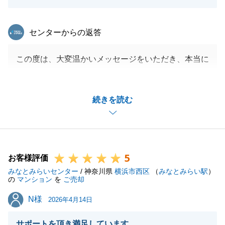
東急リバブル
センターからの返答
この度は、大変温かいメッセージをいただき、本当に
ありがとうございます。
ご自宅の売買は、人生の中でも特に大きなお手続きで
続きを読む
す。
「手に余るような問題」とおっしゃるほど、ご不安や
ご心労も大きかったこととお察しいたします。
だからこそ、I様が少しでも安心して前へ進めるよ
5
う、お気持ちに寄り添うことを一番に心がけておりま
お客様評価
みなとみらいセンター
した。
/ 神奈川県
横浜市西区
（
みなとみらい駅
）
の
マンション
を
ご売却
その想いが届き、このようなお言葉をいただけたこと
N様
N様
は、私どもにとりまして何よりの励みになります。
2026年4月14日
長い間、こちらからのご提案や書類のご準備などにも
サポートを頂き満足しています