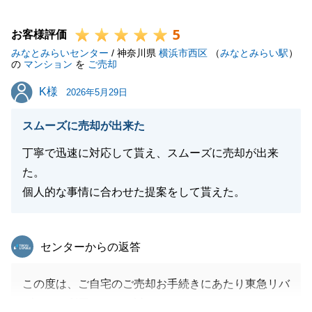
でスムーズなお取引を行うことができました。
5
不動産に関するお悩みや、お困りの方などいらっしゃ
お客様評価
みなとみらいセンター
いましたら、お気軽にご相談いただけばと存じます。
/ 神奈川県
横浜市西区
（
みなとみらい駅
）
の
マンション
を
ご売却
今後とも東急リバブルをご愛顧の程よろしくお願いい
K様
K様
たします。
2026年5月29日
スムーズに売却が出来た
丁寧で迅速に対応して貰え、スムーズに売却が出来
閉じる
た。
個人的な事情に合わせた提案をして貰えた。
東急リバブル
センターからの返答
この度は、ご自宅のご売却お手続きにあたり東急リバ
ブルをご利用いただき誠にありがとうございました。