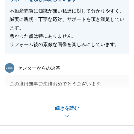
快くご協力いただき、私の方こそ心より感謝申し上げ
ます。
不動産売買に知識が無い私達に対して分かりやすく、
I様のお人柄があったからこそ、無事にこの日を迎え
誠実に親切・丁寧な応対、サポートを頂き満足してい
られたと思っております。
ます。
お手続きは一区切りとなりますが、今後も不動産のこ
悪かった点は特にありません。
とで何かお困り事がございましたら、いつでもお気軽
リフォーム後の素敵な画像を楽しみにしています。
にご連絡下さい。
東急リバブル
センターからの返答
閉じる
この度は無事ご決済おめでとうございます。
初めてお会いしてから約半年の間に新居のご購入と、
ご売却という事で慌ただしい半年間だったかと思いま
続きを読む
す。
みなとみらいから少し静かな場所での新生活かと思い
ますが、新居での生活が少し落ち着かれておりますと