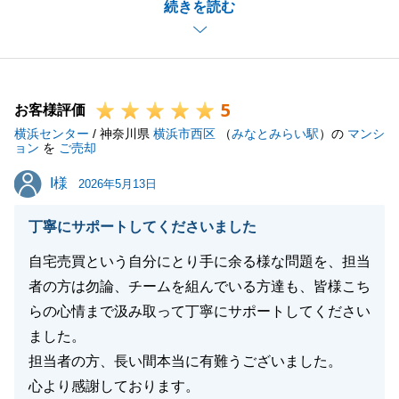
続きを読む
に精進してまいります。今後とも、末永いご愛顧の
程、宜しくお願いいたします。
5
お客様評価
閉じる
横浜センター
/ 神奈川県
横浜市西区
（
みなとみらい駅
）の
マンシ
ョン
を
ご売却
I様
I様
2026年5月13日
丁寧にサポートしてくださいました
自宅売買という自分にとり手に余る様な問題を、担当
者の方は勿論、チームを組んでいる方達も、皆様こち
らの心情まで汲み取って丁寧にサポートしてください
ました。
担当者の方、長い間本当に有難うございました。
心より感謝しております。