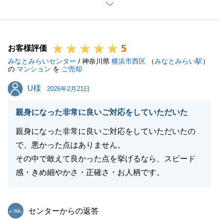
今回お取引きさせていただいた物件で、末永く健康に
快適にお過ごしになることができるよう願っておりま
す。
5
何かお困りのことがございましたら、ぜひいつでもお
お客様評価
みなとみらいセンター
声がけください。
/ 神奈川県
横浜市西区
（
みなとみらい駅
）
の
マンション
を
ご売却
すぐにお伺いいたします。
U様
U様
引き続き、どうぞよろしくお願い申し上げます。
2026年2月21日
親身になった非常に良いご対応をしていただいた
親身になった非常に良いご対応をしていただいたの
閉じる
で、悪かった点はありません。
その中で敢えて良かった点を挙げるなら、スピード
感・きめ細やかさ・正確さ・お人柄です。
東急リバブル
センターからの返答