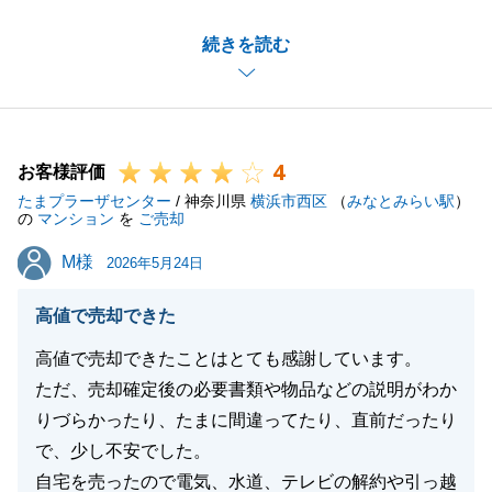
お住み替え先のお探しから始まり、最終的にはご自宅
続きを読む
のご売却のお手伝いも出来た事大変嬉しく存じます。
お手続きについても、K様がいつも快くこちらからの
ご依頼事項にご対応をいただけたお陰でスムーズなお
取引をすることができました。また、不動産にお困り
4
の事がございましたらお気軽にご相談いただければと
お客様評価
たまプラーザセンター
存じます。
/ 神奈川県
横浜市西区
（
みなとみらい駅
）
の
マンション
を
ご売却
今後とも東急リバブルをご愛顧の程よろしくお願いい
M様
M様
たします。
2026年5月24日
高値で売却できた
高値で売却できたことはとても感謝しています。
閉じる
ただ、売却確定後の必要書類や物品などの説明がわか
りづらかったり、たまに間違ってたり、直前だったり
で、少し不安でした。
自宅を売ったので電気、水道、テレビの解約や引っ越