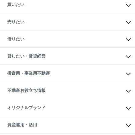
買いたい
マンションの購入
新築・分譲マンションの購入
売りたい
中古マンションの購入
一戸建ての購入
マンションの売却・査定
新築一戸建ての購入
一戸建ての売却・査定
借りたい
中古一戸建ての購入
土地の売却・査定
土地の購入
スピードAI査定
不動産購入の流れ
物件を借りる
不動産売却について
注目キーワード物件特集
オフィス・店舗の賃貸
貸したい・賃貸経営
不動産査定について
購入ガイド
借りるときの流れ
売却サービス
借りるガイド
不動産売却の流れ
無料賃料査定
多言語対応
不動産買換えの流れ
マンション賃料データ
投資用・事業用不動産
売却ガイド
賃貸管理プラン
English
繁体中文
簡体中文
リロケーションについて
投資用不動産
貸すときの流れ
事業用不動産
不動産お役立ち情報
貸すガイド
マンション投資
投資用マンション
不動産AIアドバイザー Tellus Talk
マンション一棟
マンションライブラリー
オリジナルブランド
アパート経営
人気マンションランキング
アパート投資用物件
暮らしに役立つ不動産メディア

収益物件
当社売主リノベーションマンション
「Lnote」
ビル購入（ビル一棟）
一棟リノベーションマンション

資産運用・活用
不動産相場・不動産価格情報
投資用不動産の売却査定
L`GENTE（ルジェンテ）
不動産売却FAQ
事業用不動産の売却査定
区分リノベーションマンション

不動産コラム・ニュース