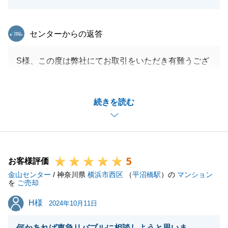
東急リバブル
センターからの返答
S様、この度は弊社にてお取引をいただき有難うござ
いました。
複数の資産のご売却をお任せいただき、光栄でござい
続きを読む
ます。
またお力になれる機会がございましたらお申しつけく
ださいませ。
よろしくお願いいたします。
5
お客様評価
金山センター
/ 神奈川県
横浜市西区
（
平沼橋駅
）の
マンション
を
ご売却
閉じる
H様
H様
2024年10月11日
何かあれば東急リバブルに相談しようと思いま