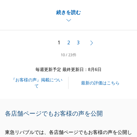
賃貸管理委託の解除等、大変お手数をおかけしました
続きを読む
が迅速なご対応を頂けましておかげで、無事ご決済ま
で迎えることができました。
また何かございましたら、いつでもお気軽にお申し付
けくださいませ。
1
2
3
次へ
今後ともよろしくお願いいたします。
10 / 23件
毎週更新予定 最終更新日：8月6日
閉じる
『お客様の声』掲載につい
最新の評価はこちら
て
各店舗ページでもお客様の声を公開
東急リバブルでは、各店舗ページでもお客様の声を公開し