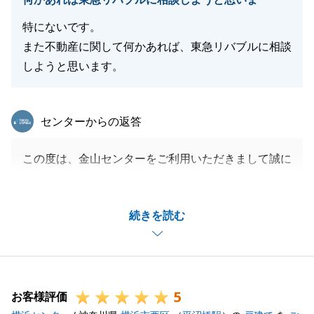
特にないです。
また不動産に関して何かあれば、東急リバブルに相談
しようと思います。
東急リバブル
センターからの返答
この度は、金山センターをご利用いただきまして誠に
ありがとうございました。
お客様の大切なお住まいのご売却を、微力ながらお手
続きを読む
伝いでき、またお役にたてたこと大変光栄でございま
す。
お困りのことがございましたら、お気軽にご連絡頂け
ればと存じます。
5
今後ともよろしくお願いいたします。
お客様評価