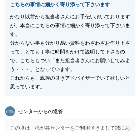
こちらの事情に細かく寄り添って下さいます
心より御礼申し上げます。
また何かご相談等お力になれることがございました
かなり以前から担当者さんにお手伝い頂いております
ら、ぜひご連絡を頂戴できればと思っております。
が、本当にこちらの事情に細かく寄り添って下さいま
S様のご健康とご多幸をお祈り申し上げます。
す。
分からない事も分かり易い資料をわざわざお作り下さ
って、とても丁寧に時間をかけて説明して下さるの
で、こちらもつい「また担当者さんにお願いしてみよ
閉じる
う・・・」となっています。
これからも、親族の良きアドバイザーでいて欲しいと
思っています。
東急リバブル
センターからの返答
この度は、梶が谷センターをご利用頂きまして誠にあ
りがとうございました。