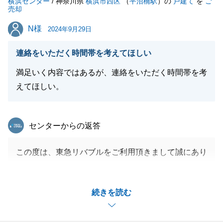
横浜センター
/ 神奈川県
横浜市西区
（
平沼橋駅
）の
戸建て
を
ご
売却
N様
N様
2024年9月29日
閉じる
連絡をいただく時間帯を考えてほしい
満足いく内容ではあるが、連絡をいただく時間帯を考
えてほしい。
東急リバブル
センターからの返答
この度は、東急リバブルをご利用頂きまして誠にあり
がとうございました。
ご決済を迎えるにあたって複数課題はございました
続きを読む
が、Ｎ様・Ｓ様が迅速に書類等にご対応頂けたことで
無事にご決済を終えることができました。感謝申し上
げます。