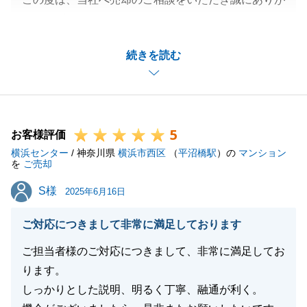
とうございました。
無事に最後までお取引を完了できたのも、K様に書類
続きを読む
等の準備を迅速にご対応いただけたからでございま
す。
重ねてお礼申し上げます。
また何かご相談がございましたら、お気軽にお問い合
5
わせください。
お客様評価
横浜センター
引き続き、どうぞよろしくお願いいたします。
/ 神奈川県
横浜市西区
（
平沼橋駅
）の
マンション
を
ご売却
S様
S様
2025年6月16日
閉じる
ご対応につきまして非常に満足しております
ご担当者様のご対応につきまして、非常に満足してお
ります。
しっかりとした説明、明るく丁寧、融通が利く。