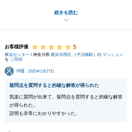
以前にも不動産のお手伝いをさせて頂いておりました
続きを読む
が、今回もご相談頂きまして、誠にありがとうござい
ました。
今回はM様以外にも関係者様がいらっしゃいましたの
で、皆様にきちんとご説明させて頂きご納得頂けるよ
5
うにと務めてまいりました。
お客様評価
横浜センター
煩雑なお手続きも多かった中で、お忙しい中にもかか
/ 神奈川県
横浜市西区
（
平沼橋駅
）の
マンション
を
ご売却
わらず、迅速にお手続きにご協力頂きました事、誠に
H様
H様
ありがとうございました。
2025年2月27日
お困りごとがございましたら、お気軽にご連絡頂けれ
疑問点を質問すると的確な解答が得られた
ばと思います。
今後ともよろしくお願いいたします。
気楽に質問が出来て、疑問点を質問すると的確な解答
が得られた。
説明も非常にわかりやすかった。
閉じる