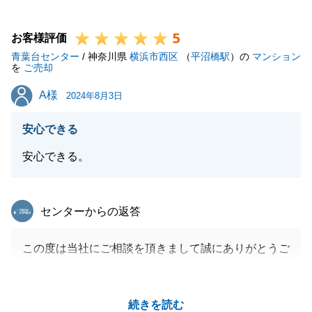
ご指摘頂きましたご連絡の時間帯に関して、自分都合
5
のご連絡になってしまっていたこと大変ご迷惑をお掛
お客様評価
青葉台センター
けいたしました。
/ 神奈川県
横浜市西区
（
平沼橋駅
）の
マンション
を
ご売却
今後は、先回りした対応で、時間に余裕をもって進め
A様
A様
られるよう意識して参ります。
2024年8月3日
また不動産に関して、お困り事ございましたらお気軽
安心できる
にご相談下さい。
安心できる。
閉じる
東急リバブル
センターからの返答
この度は当社にご相談を頂きまして誠にありがとうご
ざいました。
ご所有不動産のお取引について、3度目のお手伝いと
続きを読む
なりましたが今回もスムーズにご売却ができて大変嬉