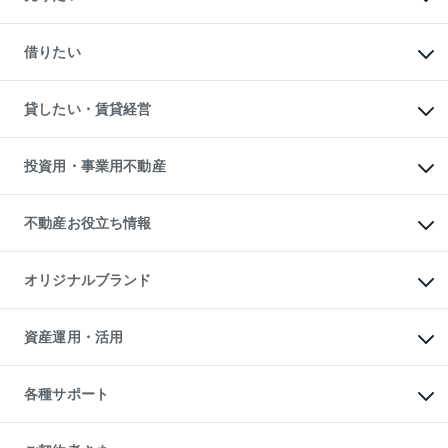
中古マンションの購入
一戸建ての購入
マンションの売却・査定
新築一戸建ての購入
一戸建ての売却・査定
借りたい
中古一戸建ての購入
土地の売却・査定
土地の購入
スピードAI査定
不動産購入の流れ
物件を借りる
不動産売却について
注目キーワード物件特集
オフィス・店舗の賃貸
貸したい・賃貸経営
不動産査定について
購入ガイド
借りるときの流れ
売却サービス
借りるガイド
不動産売却の流れ
無料賃料査定
多言語対応
不動産買換えの流れ
マンション賃料データ
投資用・事業用不動産
売却ガイド
賃貸管理プラン
English
繁体中文
簡体中文
リロケーションについて
投資用不動産
貸すときの流れ
事業用不動産
不動産お役立ち情報
貸すガイド
マンション投資
投資用マンション
不動産AIアドバイザー Tellus Talk
マンション一棟
マンションライブラリー
オリジナルブランド
アパート経営
人気マンションランキング
アパート投資用物件
暮らしに役立つ不動産メディア

収益物件
当社売主リノベーションマンション
「Lnote」
ビル購入（ビル一棟）
一棟リノベーションマンション

資産運用・活用
不動産相場・不動産価格情報
投資用不動産の売却査定
L`GENTE（ルジェンテ）
不動産売却FAQ
事業用不動産の売却査定
区分リノベーションマンション

不動産コラム・ニュース
等価交換事業
海外不動産
Lideas（リディアス）
不動産用語集
不動産M&A
各種サポート
投資用一棟レジデンスWELL

不動産なんでもネット相談室
アセットマネジメント・出資
SQUARE（ウェルスクエア）
住まいの税金
不動産小口投資

シニア向けサポート
物件一括検索（購入＆賃貸）
LEGACIA（レガシア）
相続サポート