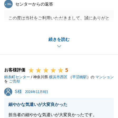
東急リバブル
センターからの返答
この度は当社をご利用いただきまして、誠にありがと
うございました。
H様のご協力があり、スムーズにお引き渡しまで完了
続きを読む
することができました。
H様からのコメントを胸に今後も営業活動に努めてま
いります。
不動産の事でお困りのことがございましたらお気軽に
5
ご連絡くださいませ。
お客様評価
錦糸町センター
改めて、今回は誠にありがとうございました。
/ 神奈川県
横浜市西区
（
平沼橋駅
）の
マンション
を
ご売却
S様
S様
2024年11月8日
閉じる
細やかな気遣いが大変良かった
担当者の細やかな気遣いが大変良かったです。