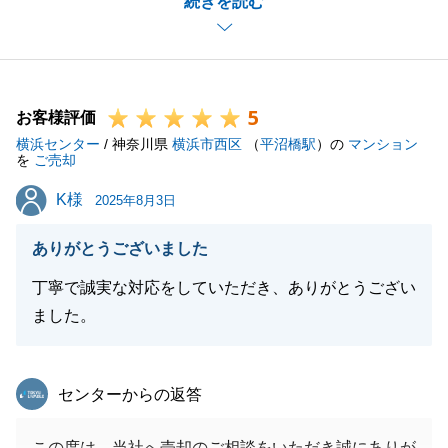
続きを読む
だき、重ね重ね感謝申し上げます。
今後とも、なにかお困りのことがございましたらお気
軽にご相談いただけますと幸いです。
引き続きよろしくお願いいたします。
5
お客様評価
横浜センター
/ 神奈川県
横浜市西区
（
平沼橋駅
）の
マンション
を
ご売却
閉じる
K様
K様
2025年8月3日
ありがとうございました
丁寧で誠実な対応をしていただき、ありがとうござい
ました。
東急リバブル
センターからの返答
この度は、当社へ売却のご相談をいただき誠にありが