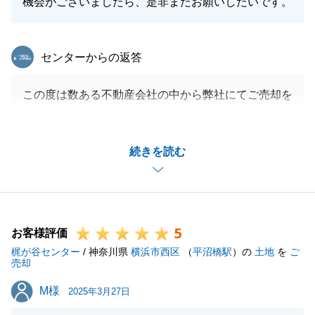
機会がございましたら、是非またお願いしたいです。
東急リバブル
センターからの返答
この度は数ある不動産会社の中から弊社にてご売却を
お任せいただきまして、誠にありがとうございまし
た。
続きを読む
立地、お部屋の位置、室内の状態等全てが素晴らし
く、チャレンジ価格での販売をご提案させていただき
ました。
S様のご協力があったからこそ、無事ご希望通りの価
5
格でご成約できたこと、心より嬉しく思っておりま
お客様評価
梶が谷センター
す。
/ 神奈川県
横浜市西区
（
平沼橋駅
）の
土地
を
ご
売却
無事お引渡しを迎えられたのも、ホームページの内容
M様
M様
について貴重なご意見をいただき、二人三脚で販売活
2025年3月27日
動を進められたおかげかと存じます。