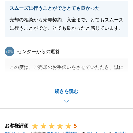
の方がいらっしゃいましたら、いつでもお気軽にお声
スムーズに行うことができとても良かった
がけいただけますと幸いです。
売却の相談から売却契約、入金まで、とてもスムーズ
今後ともよろしくお願い申し上げます。
に行うことができ、とても良かったと感じています。
東急リバブル
閉じる
センターからの返答
この度は、ご売却のお手伝いをさせていただき、誠に
ありがとうございました。
M様にご満足いただけて、私もたいへんうれしく思い
続きを読む
ます。
お忙しい中、諸々の手続きにご対応いただき、感謝い
たします。
ご相談などございましたら、いつでもご連絡をいただ
5
ければ幸いです。
お客様評価