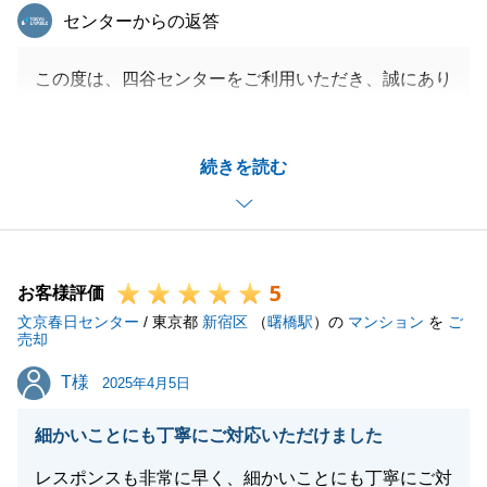
東急リバブル
センターからの返答
この度は、四谷センターをご利用いただき、誠にあり
がとうございました。
今回は、不動産の相続登記からご売却までお手伝いを
続きを読む
させていただきましたが、K様、T様の多大なるご協
力もあり、無事ご決済、お引渡しまで終えることがで
きました。
また不動産に関するご相談などございましたら、ぜひ
5
お気軽にお申し付けくださいませ。
お客様評価
文京春日センター
/ 東京都
新宿区
（
曙橋駅
）の
マンション
を
ご
売却
T様
T様
2025年4月5日
閉じる
細かいことにも丁寧にご対応いただけました
レスポンスも非常に早く、細かいことにも丁寧にご対