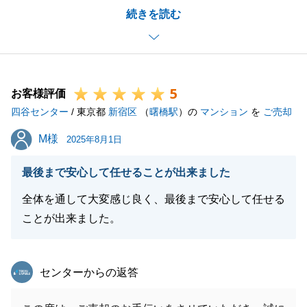
続きを読む
した。
ご指摘いただきました内容について、今後ご期待にそ
えるよう精進してまいります。
ありがとうございます。
5
お客様評価
四谷センター
/ 東京都
新宿区
（
曙橋駅
）の
マンション
を
ご売却
閉じる
M様
M様
2025年8月1日
最後まで安心して任せることが出来ました
全体を通して大変感じ良く、最後まで安心して任せる
ことが出来ました。
東急リバブル
センターからの返答