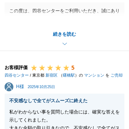
この度は、四谷センターをご利用いただき、誠にあり
がとうございました。
Y様の多大なるご協力のおかげで、お引渡しまでスム
続きを読む
ーズに進めることができました。重ねて御礼申し上げ
ます。
不動産の事だけでなく、何かご相談やお困りごと等ご
ざいましたら、お気軽にお申し付けくださいませ。
5
今後ともお付き合いの程よろしくお願い申し上げま
お客様評価
四谷センター
す。
/ 東京都
新宿区
（
曙橋駅
）の
マンション
を
ご売却
H様
H様
2025年10月25日
閉じる
不安感なしで全てがスムーズに終えた
私がわからない事を質問した場合には、確実な答えを
示してくれました。
大きな金額の取り引きなので、不安感なしで全てがス