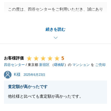
この度は、四谷センターをご利用いただき、誠にあり
がとうございました。
今回は、ご売却のお手伝いをさせていただきました
続きを読む
が、H様の多大なるご協力のおかげで、お引渡しまで
スムーズに進めることができました。重ねて御礼申し
上げます。
不動産の事だけでなく、何かご相談やお困りごと等ご
5
ざいましたら、お気軽にお申し付けくださいませ。
お客様評価
四谷センター
今後ともお付き合いの程よろしくお願い申し上げま
/ 東京都
新宿区
（
曙橋駅
）の
マンション
を
ご売却
す。
K様
K様
2025年6月23日
査定額が高かったです
閉じる
他社様と比べても査定額が高かったです。