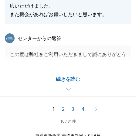
応いただけました。
また機会があればお願いしたいと思います。
東急リバブル
センターからの返答
この度は弊社をご利用いただきまして誠にありがとう
ございました。
お取引のある方からのご紹介ということもありお力に
続きを読む
なれて非常に嬉しく思います。
新居でのご生活でも何かお困りのことがございました
らお気軽にご相談ください。
是非、ご友人様やご親族の方のご紹介も頂けましたら
1
2
3
4
次へ
精一杯頑張りますので今後ともよろしくお願いいたし
10 / 31件
ます。
毎週更新予定 最終更新日：8月6日