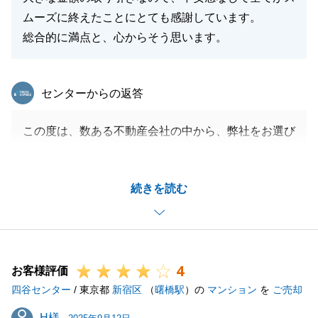
ムーズに終えたことにとても感謝しています。
総合的に満点と、心からそう思います。
東急リバブル
センターからの返答
この度は、数ある不動産会社の中から、弊社をお選び
いただきありがとうございました。
また、大きな金額のお取引きですので、H様が抱かれ
続きを読む
る不安を解消し、安心感を提供することが私たちの責
務と考えております。
H様の安心につながったのであれば幸いです。
今後とも、不動産に関するご相談がございましたら、
4
いつでもお気軽にご連絡ください。
お客様評価
四谷センター
/ 東京都
新宿区
（
曙橋駅
）の
マンション
を
ご売却
H様
H様