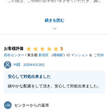
この度は、ご売却のお手伝いをさせていただき、誠に
ありがとうございました。
安心してお手続きを進めていただけたとのお言葉を頂
続きを読む
戴し、大変嬉しく存じます。
不動産の事だけでなく、何かご相談やお困りごと等ご
ざいましたら、お気軽にお申し付けくださいませ。
今後ともお付き合いの程よろしくお願い申し上げま
5
す。
お客様評価
四谷センター
/ 東京都
新宿区
（
曙橋駅
）の
マンション
を
ご売却
H様
H様
2025年6月28日
閉じる
安心して対処出来ました
細やかな配慮をして頂き、安心して対処出来ました。
東急リバブル
センターからの返答