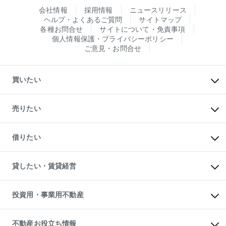
会社情報
採用情報
ニュースリリース
ヘルプ・よくあるご質問
サイトマップ
各種お問合せ
サイトについて・免責事項
個人情報保護・プライバシーポリシー
ご意見・お問合せ
買いたい
マンションの購入
新築・分譲マンションの購入
売りたい
中古マンションの購入
一戸建ての購入
マンションの売却・査定
新築一戸建ての購入
一戸建ての売却・査定
借りたい
中古一戸建ての購入
土地の売却・査定
土地の購入
スピードAI査定
不動産購入の流れ
物件を借りる
不動産売却について
注目キーワード物件特集
オフィス・店舗の賃貸
貸したい・賃貸経営
不動産査定について
購入ガイド
借りるときの流れ
売却サービス
借りるガイド
不動産売却の流れ
無料賃料査定
多言語対応
不動産買換えの流れ
マンション賃料データ
投資用・事業用不動産
売却ガイド
賃貸管理プラン
English
繁体中文
簡体中文
リロケーションについて
投資用不動産
貸すときの流れ
事業用不動産
不動産お役立ち情報
貸すガイド