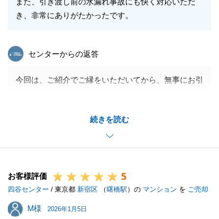
また、引き渡し前の水漏れ事故にも快く対応いただ
き、非常にありがたかったです。
東急リバブル
センターからの返答
今回は、ご紹介でご縁をいただいてから、無事にお引
渡しまで完了できましたこと、私共も心より安堵して
おります。
続きを読む
また、販売価格につきましても「満額での成立」とい
う最良の結果をお届けでき、K様のお役に立てたこと
を大変光栄に存じます。
特に、お引渡し前の水漏れ事故の際には、ご不安をお
5
かけしたかと存じますが、私共の対応について「非常
お客様評価
四谷センター
にありがたかった」とのお言葉をいただき、嬉しい限
/ 東京都
新宿区
（
曙橋駅
）の
マンション
を
ご売却
りです。
M様
M様
2026年1月5日
また何か不動産に関してお困りごとや、周囲でお悩み