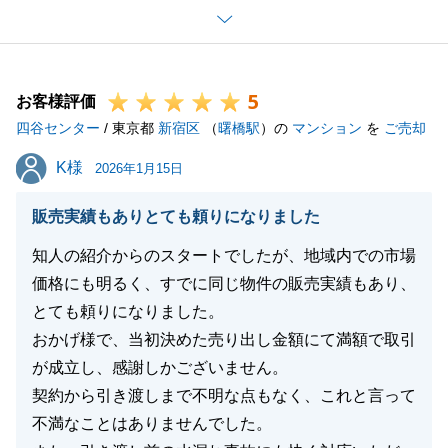
Y様の担当としてご売却をお手伝いすることができて
大変光栄です。
また何かお力になれることがございましたら、是非、
5
ご連絡を頂戴できればと思っております。
お客様評価
四谷センター
今後ともよろしくお願い申し上げます。
/ 東京都
新宿区
（
曙橋駅
）の
マンション
を
ご売却
K様
K様
2026年1月15日
閉じる
販売実績もありとても頼りになりました
知人の紹介からのスタートでしたが、地域内での市場
価格にも明るく、すでに同じ物件の販売実績もあり、
とても頼りになりました。
おかげ様で、当初決めた売り出し金額にて満額で取引
が成立し、感謝しかございません。
契約から引き渡しまで不明な点もなく、これと言って
不満なことはありませんでした。