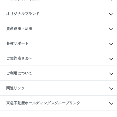
マンション投資
投資用マンション
不動産AIアドバイザー Tellus Talk
マンション一棟
マンションライブラリー
オリジナルブランド
アパート経営
人気マンションランキング
アパート投資用物件
暮らしに役立つ不動産メディア

収益物件
当社売主リノベーションマンション
「Lnote」
ビル購入（ビル一棟）
一棟リノベーションマンション

資産運用・活用
不動産相場・不動産価格情報
投資用不動産の売却査定
L`GENTE（ルジェンテ）
不動産売却FAQ
事業用不動産の売却査定
区分リノベーションマンション

不動産コラム・ニュース
等価交換事業
海外不動産
Lideas（リディアス）
不動産用語集
不動産M&A
各種サポート
投資用一棟レジデンスWELL

不動産なんでもネット相談室
アセットマネジメント・出資
SQUARE（ウェルスクエア）
住まいの税金
不動産小口投資

シニア向けサポート
物件一括検索（購入＆賃貸）
LEGACIA（レガシア）
相続サポート
ご契約者さまへ
リフォームサポート
ご契約者さまサポートメニュー
ご紹介・再契約特典
ご利用について
入居者様専用-各種ご案内（賃貸）
東急こすもす会「こすもすWeb」
本人確認に関するお客様へのお願い
金融商品取引について
関連リンク
東急リバブル ソーシャルメディアポリシー
ご意見・お問い合わせ（金融商品取引専用の相談・お問い合わせ窓口）
すまいValue
保険募集におけるプライバシー・ポリシー
これからご結婚される方に東急百貨店のブライダルクラブ
東急不動産ホールディングスグループリンク
ダイレクトメール（郵送物）・Eメールなどの送付停止について
人材サービスのご用命は 東急リバブルスタッフ株式会社まで
宅地建物取引業者の皆様へ
東北の逸品を贈ります 東北すぐれものセレクション
東急不動産
民泊の開業・運営のご相談は「ReINN株式会社」まで
東急コミュニティー