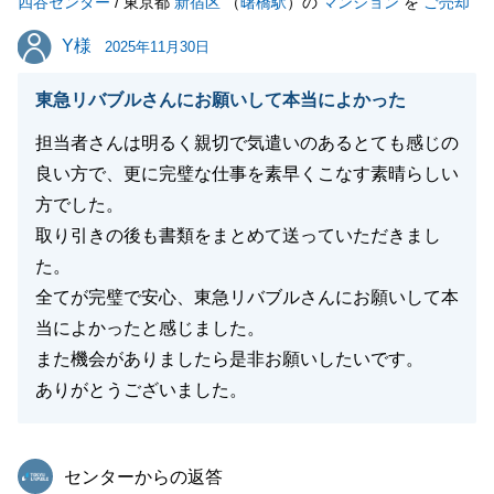
四谷センター
今後とも、どうぞよろしくお願いいたします。
/ 東京都
新宿区
（
曙橋駅
）の
マンション
を
ご売却
Y様
Y様
2025年11月30日
閉じる
東急リバブルさんにお願いして本当によかった
担当者さんは明るく親切で気遣いのあるとても感じの
良い方で、更に完璧な仕事を素早くこなす素晴らしい
方でした。
取り引きの後も書類をまとめて送っていただきまし
た。
全てが完璧で安心、東急リバブルさんにお願いして本
当によかったと感じました。
また機会がありましたら是非お願いしたいです。
ありがとうございました。
東急リバブル
センターからの返答