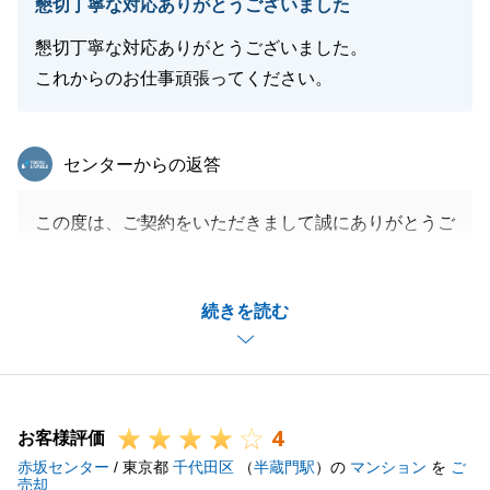
懇切丁寧な対応ありがとうございました
懇切丁寧な対応ありがとうございました。
これからのお仕事頑張ってください。
東急リバブル
センターからの返答
この度は、ご契約をいただきまして誠にありがとうご
ざいました。
K様には、販売期間中、様々なご協力をいただき、お
続きを読む
陰様で今回ご契約、お引き渡しに至ったものと存じま
す。
心より御礼申し上げます。
また何かございましたらお気軽にご連絡くださいま
4
せ。
お客様評価
赤坂センター
/ 東京都
千代田区
（
半蔵門駅
）の
マンション
を
ご
売却