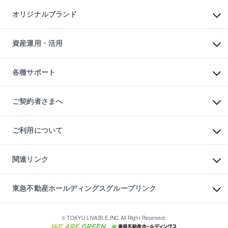
不動産AIアドバイザー Tellus Talk
マンション一棟
マンションライブラリー
オリジナルブランド
アパート経営
人気マンションランキング
アパート投資用物件
暮らしに役立つ不動産メディア

収益物件
当社売主リノベーションマンション
「Lnote」
ビル購入（ビル一棟）
一棟リノベーションマンション

資産運用・活用
不動産相場・不動産価格情報
投資用不動産の売却査定
L`GENTE（ルジェンテ）
不動産売却FAQ
事業用不動産の売却査定
区分リノベーションマンション

不動産コラム・ニュース
等価交換事業
海外不動産
Lideas（リディアス）
不動産用語集
不動産M&A
各種サポート
投資用一棟レジデンスWELL

不動産なんでもネット相談室
アセットマネジメント・出資
SQUARE（ウェルスクエア）
住まいの税金
不動産小口投資

シニア向けサポート
物件一括検索（購入＆賃貸）
LEGACIA（レガシア）
相続サポート
ご契約者さまへ
リフォームサポート
ご契約者さまサポートメニュー
ご紹介・再契約特典
ご利用について
入居者様専用-各種ご案内（賃貸）
東急こすもす会「こすもすWeb」
本人確認に関するお客様へのお願い
金融商品取引について
関連リンク
東急リバブル ソーシャルメディアポリシー
ご意見・お問い合わせ（金融商品取引専用の相談・お問い合わせ窓口）
すまいValue
保険募集におけるプライバシー・ポリシー
これからご結婚される方に東急百貨店のブライダルクラブ
東急不動産ホールディングスグループリンク
ダイレクトメール（郵送物）・Eメールなどの送付停止について
人材サービスのご用命は 東急リバブルスタッフ株式会社まで
宅地建物取引業者の皆様へ
東北の逸品を贈ります 東北すぐれものセレクション
東急不動産
民泊の開業・運営のご相談は「ReINN株式会社」まで
東急コミュニティー
© TOKYU LIVABLE,INC.All Right Reserved.
東急リバブル