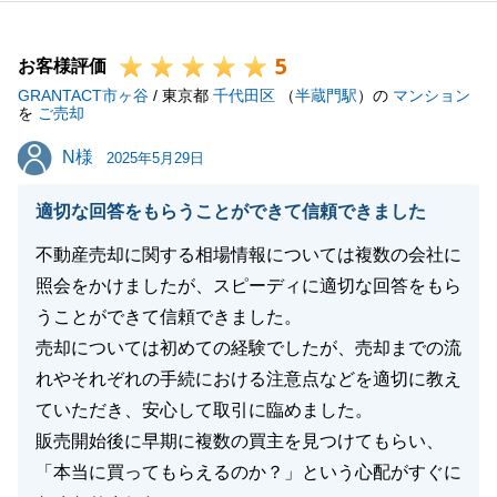
もお気軽にご相談ください。
今後とも何卒よろしくお願いいたします。
5
お客様評価
GRANTACT市ヶ谷
/ 東京都
千代田区
（
半蔵門駅
）の
マンション
を
ご売却
閉じる
N様
N様
2025年5月29日
適切な回答をもらうことができて信頼できました
不動産売却に関する相場情報については複数の会社に
照会をかけましたが、スピーディに適切な回答をもら
うことができて信頼できました。
売却については初めての経験でしたが、売却までの流
れやそれぞれの手続における注意点などを適切に教え
ていただき、安心して取引に臨めました。
販売開始後に早期に複数の買主を見つけてもらい、
「本当に買ってもらえるのか？」という心配がすぐに