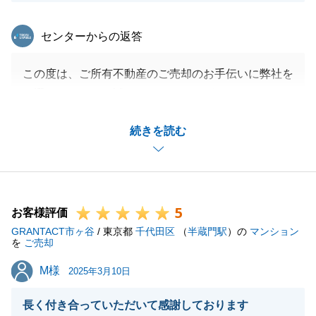
東急リバブル
センターからの返答
この度は、ご所有不動産のご売却のお手伝いに弊社を
お選びいただき、誠にありがとうございます。
また、お褒めのお言葉を頂戴し、ありがとうございま
続きを読む
す。
ご相談時からお引渡しまで、H様には迅速なご対応を
いただいたおかげで、スムーズなお取引きをすること
ができました。
5
また何かお力になれることがございましたら、是非ご
お客様評価
GRANTACT市ヶ谷
連絡を頂戴できればと思っております。
/ 東京都
千代田区
（
半蔵門駅
）の
マンション
を
ご売却
この度は、大変お世話になりました。
M様
M様
引き続き、どうぞよろしくお願いいたします。
2025年3月10日
長く付き合っていただいて感謝しております