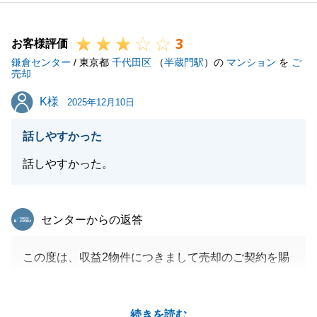
またの機会がございましたら、いつでもお声がけくだ
さいませ。
3
お客様評価
鎌倉センター
/ 東京都
千代田区
（
半蔵門駅
）の
マンション
を
ご
売却
閉じる
K様
K様
2025年12月10日
話しやすかった
話しやすかった。
東急リバブル
センターからの返答
この度は、収益2物件につきまして売却のご契約を賜
りまして誠に有難うございました。
売り出しから成約までがとても早く、残金決済の段取
続きを読む
りも２物件同時に進めて参りました。