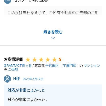
センターからの返答
この度は当社を通じて、ご所有不動産のご売却のご用
命を賜り、誠にありがとうございました。
N様の迅速なご対応のお陰で不備なくお引渡しを終え
続きを読む
ることができました。
また至らない点があり、ご心配・ご迷惑をおかけして
しまいました事、お詫び申し上げます。
貴重なご意見を真摯に受け止め、今後の営業活動に活
5
かしてまいりたいと思います。
お客様評価
GRANTACT市ヶ谷
今後とも、どうぞよろしくお願いいたします。
/ 東京都
千代田区
（
半蔵門駅
）の
マンション
を
ご売却
H様
H様
2025年3月17日
閉じる
対応が非常によかった
対応が非常によかった。