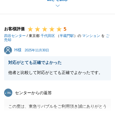
収益物件のオーンーチェンジマンションでしたので、
新旧の管理会社との事前連絡、日程調整等、確認事項
が多い中、書類不備等が発生致しました事を深くお詫
5
び致します。
お客様評価
四谷センター
K様は、取引件数の多い当社の大事なユーザー様にな
/ 東京都
千代田区
（
半蔵門駅
）の
マンション
を
ご
売却
ります。
H様
H様
担当が変わっても一定品質の対応が可能である旨の評
2025年11月30日
価を頂き感謝致します。
対応がとても正確でよかった
今後も、当社をご愛顧頂きますよう宜しくお願い申し
上げます。
他者と比較して対応がとても正確でよかったです。
年末年始とお仕事ご多忙のことと存じます。
お体に気を付けてご活躍下さますよう祈念致します。
東急リバブル
センターからの返答
この度は、東急リバブルをご利用頂き誠にありがとう
閉じる
ございました。