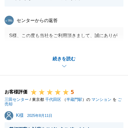
東急リバブル
センターからの返答
S様、この度も当社をご利用頂きまして、誠にありが
とうございました。
お褒めのお言葉も有難うございます。
続きを読む
今後の営業の励みにさせて頂きます。
今後も不動産のお困り事がございましたら、お気軽に
ご相談ください。
5
お客様評価
三田センター
/ 東京都
千代田区
（
半蔵門駅
）の
マンション
を
ご
閉じる
売却
K様
K様
2025年8月11日