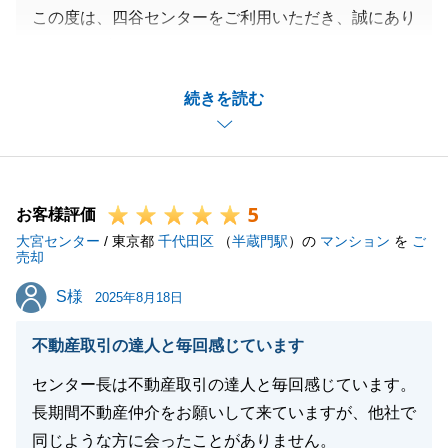
この度は、四谷センターをご利用いただき、誠にあり
がとうございました。
今回は投資用不動産のご売却のお手伝いをさせていた
続きを読む
だきましたが、賃貸管理会社様へのご連絡や、書類の
ご郵送のご対応等、O様の多大なるご協力のおかげ
で、お引渡しまでスムーズに進めることができまし
た。
5
O様のご希望のご条件でご売却のお手伝いができ、私
お客様評価
大宮センター
も大変嬉しく思っております。
/ 東京都
千代田区
（
半蔵門駅
）の
マンション
を
ご
売却
また弊社でお役に立てることがございましたら、ぜひ
S様
S様
お気軽にお申し付けくださいませ。
2025年8月18日
不動産取引の達人と毎回感じています
センター長は不動産取引の達人と毎回感じています。
閉じる
長期間不動産仲介をお願いして来ていますが、他社で
同じような方に会ったことがありません。