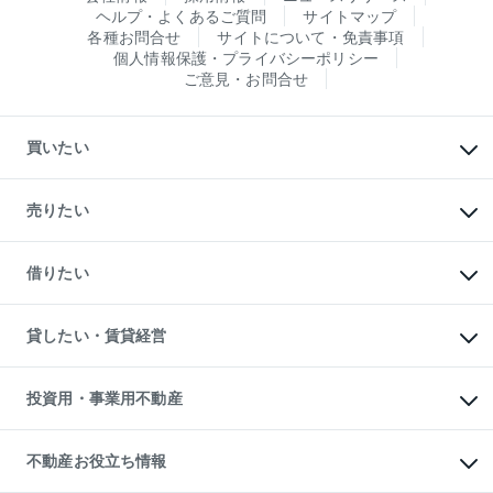
ヘルプ・よくあるご質問
サイトマップ
各種お問合せ
サイトについて・免責事項
個人情報保護・プライバシーポリシー
ご意見・お問合せ
買いたい
マンションの購入
新築・分譲マンションの購入
売りたい
中古マンションの購入
一戸建ての購入
マンションの売却・査定
新築一戸建ての購入
一戸建ての売却・査定
借りたい
中古一戸建ての購入
土地の売却・査定
土地の購入
スピードAI査定
不動産購入の流れ
物件を借りる
不動産売却について
注目キーワード物件特集
オフィス・店舗の賃貸
貸したい・賃貸経営
不動産査定について
購入ガイド
借りるときの流れ
売却サービス
借りるガイド
不動産売却の流れ
無料賃料査定
多言語対応
不動産買換えの流れ
マンション賃料データ
投資用・事業用不動産
売却ガイド
賃貸管理プラン
English
繁体中文
簡体中文
リロケーションについて
投資用不動産
貸すときの流れ
事業用不動産
不動産お役立ち情報
貸すガイド
マンション投資
投資用マンション