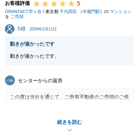
5
お客様評価
GRANTACT市ヶ谷
/ 東京都
千代田区
（
半蔵門駅
）の
マンション
を
ご売却
S様
S様
2026年2月11日
動きが速かったです
動きが速かったです。
東急リバブル
センターからの返答
この度は当社を通じて、ご所有不動産のご売却のご依
頼をいただき、誠にありがとうございました。
お住替え先は別会社での購入でしたが、売り買い通じ
続きを読む
てスムーズにお取引ができたことでご満足いただけま
したこと、嬉しく思います。