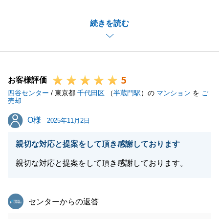
H様の大切なお住いのご売却のお手伝い出来たことを
続きを読む
大変嬉しく存じます。
なお、H様よりお褒めのお言葉を頂き大変嬉しく思い
ます。
何か不動産でご相談等ございましたら、いつでもお気
5
軽にご連絡下さい。
お客様評価
四谷センター
今後とも、末永いお付き合いを宜しくお願い致しま
/ 東京都
千代田区
（
半蔵門駅
）の
マンション
を
ご
売却
す。
O様
O様
2025年11月2日
親切な対応と提案をして頂き感謝しております
閉じる
親切な対応と提案をして頂き感謝しております。
東急リバブル
センターからの返答