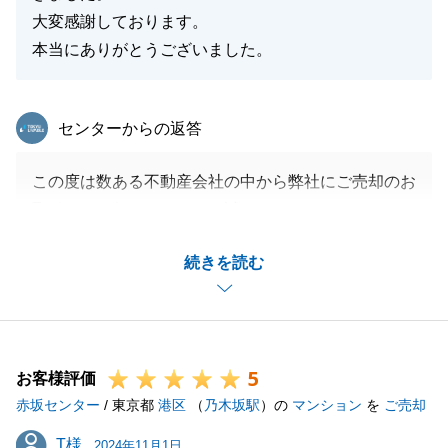
大変感謝しております。
本当にありがとうございました。
東急リバブル
センターからの返答
この度は数ある不動産会社の中から弊社にご売却のお
取引きをお任せいただき、誠にありがとうございまし
た。
続きを読む
T様ご家族様のお役に立てましたこと、大変嬉しく思
います。
このご縁を大切にさせて頂きたく、末永く、今後共、
どうぞ、宜しくお願い申し上げます。
5
お客様評価
赤坂センター
/ 東京都
港区
（
乃木坂駅
）の
マンション
を
ご売却
閉じる
T様
T様
2024年11月1日