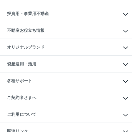
売却サービス
借りるガイド
不動産売却の流れ
無料賃料査定
多言語対応
不動産買換えの流れ
マンション賃料データ
投資用・事業用不動産
売却ガイド
賃貸管理プラン
English
繁体中文
簡体中文
リロケーションについて
投資用不動産
貸すときの流れ
事業用不動産
不動産お役立ち情報
貸すガイド
マンション投資
投資用マンション
不動産AIアドバイザー Tellus Talk
マンション一棟
マンションライブラリー
オリジナルブランド
アパート経営
人気マンションランキング
アパート投資用物件
暮らしに役立つ不動産メディア

収益物件
当社売主リノベーションマンション
「Lnote」
ビル購入（ビル一棟）
一棟リノベーションマンション

資産運用・活用
不動産相場・不動産価格情報
投資用不動産の売却査定
L`GENTE（ルジェンテ）
不動産売却FAQ
事業用不動産の売却査定
区分リノベーションマンション

不動産コラム・ニュース
等価交換事業
海外不動産
Lideas（リディアス）
不動産用語集
不動産M&A
各種サポート
投資用一棟レジデンスWELL

不動産なんでもネット相談室
アセットマネジメント・出資
SQUARE（ウェルスクエア）
住まいの税金
不動産小口投資

シニア向けサポート
物件一括検索（購入＆賃貸）
LEGACIA（レガシア）
相続サポート
ご契約者さまへ
リフォームサポート
ご契約者さまサポートメニュー
ご紹介・再契約特典
ご利用について
入居者様専用-各種ご案内（賃貸）
東急こすもす会「こすもすWeb」
本人確認に関するお客様へのお願い
金融商品取引について
関連リンク