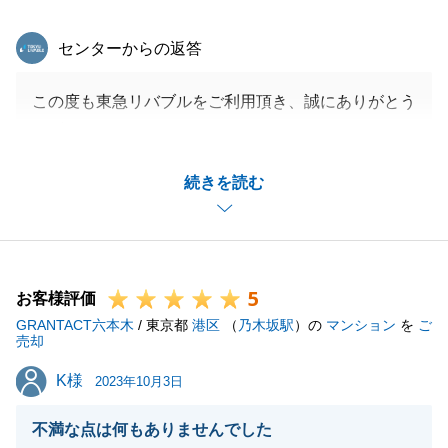
東急リバブル
センターからの返答
この度も東急リバブルをご利用頂き、誠にありがとう
ございます。
今回のお取引については、M様のご所有不動産につい
続きを読む
て、前向きにご購入を検討頂けそうなお客様がいらっ
しゃいまして、ご売却をご提案させて頂いたことをき
っかけとしたお取引でございました。
結果良い方向に進めることができまして、私自身も嬉
5
しく思います。
お客様評価
GRANTACT六本木
次回のお取引につきましても是非、弊社及び私をご利
/ 東京都
港区
（
乃木坂駅
）の
マンション
を
ご
売却
用頂けましたら幸いでございます。
K様
K様
その際には一層M様のお力になれるよう更に精進して
2023年10月3日
参ります。
不満な点は何もありませんでした
ご相談事がございましたら、何なりとお申し付けくだ