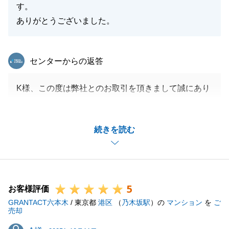
す。
ありがとうございました。
東急リバブル
センターからの返答
K様、この度は弊社とのお取引を頂きまして誠にあり
がとうございました。
今回ご相談を頂いてから買主様決定までお部屋の内覧
続きを読む
等のご対応等もご協力頂き誠にありがとうございま
す。
最終的により良い買主様が見つかり、スムーズにお取
引を進められましたこととても嬉しく思います。
5
今後ともお力添えが出来る際にはぜひお手伝いが出来
お客様評価
GRANTACT六本木
ればと思います。
/ 東京都
港区
（
乃木坂駅
）の
マンション
を
ご
売却
今後ともどうぞよろしくお願いいたします。
A様