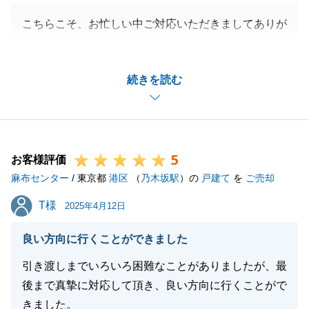
こちらこそ、お忙しい中ご対応いただきましてありが
とうございます。
どんな新居が完成するか、影ながら楽しみにしており
続きを読む
ます。
弊社でお力になれることがございましたら、引き続き
お気軽にご相談ください。
今後とも何卒よろしくお願いいたします。
5
お客様評価
麻布センター
/ 東京都
港区
（
乃木坂駅
）の
戸建て
を
ご売却
閉じる
T様
T様
2025年4月12日
良い方向に行くことができました
引き渡しまでいろいろ困難なことがありましたが、最
後まで真摯に対応して頂き、良い方向に行くことがで
きました。