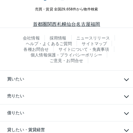
売買・賃貸 全国29,658件から物件検索
首都圏
関西
札幌
仙台
名古屋
福岡
会社情報
採用情報
ニュースリリース
ヘルプ・よくあるご質問
サイトマップ
各種お問合せ
サイトについて・免責事項
個人情報保護・プライバシーポリシー
ご意見・お問合せ
買いたい
マンションの購入
新築・分譲マンションの購入
売りたい
中古マンションの購入
一戸建ての購入
マンションの売却・査定
新築一戸建ての購入
一戸建ての売却・査定
借りたい
中古一戸建ての購入
土地の売却・査定
土地の購入
スピードAI査定
不動産購入の流れ
物件を借りる
不動産売却について
注目キーワード物件特集
オフィス・店舗の賃貸
貸したい・賃貸経営
不動産査定について
購入ガイド
借りるときの流れ