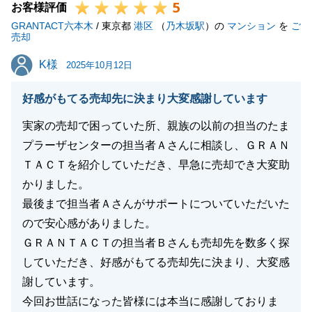
5
お客様評価
GRANTACT六本木
/ 東京都
港区
（
乃木坂駅
）の
マンション
を
ご
売却
K様
K様
2025年10月12日
好感がもてる売却先に決まり大変感謝しています
実家の売却で困っていた所、親族の以前の担当のたま
プラーザセンターの担当者Ａさんに相談し、ＧＲＡＮ
ＴＡＣＴを紹介していただき、早急に売却でき大変助
かりました。
最後まで担当者Ａさんがサポートについていただいた
ので安心感がありました。
ＧＲＡＮＴＡＣＴの担当者Ｂさんも売却先を数多く探
していただき、好感がもてる売却先に決まり、大変感
謝しています。
今回お世話になった皆様には本当に感謝しておりま