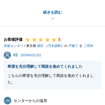
ざいました。
続きを読む
期間を要してしまいましたが、無事ご売却ができ心よ
りうれしく思います。
また、何かご相談などございましたらお気軽にお声か
けください。
5
お客様評価
赤坂センター
/ 東京都
港区
（
乃木坂駅
）の
戸建て
を
ご売却
閉じる
I様
I様
2025年6月13日
希望を充分理解して商談を進めてくれました
こちらの希望を充分理解して商談を進めてくれまし
た。
東急リバブル
センターからの返答