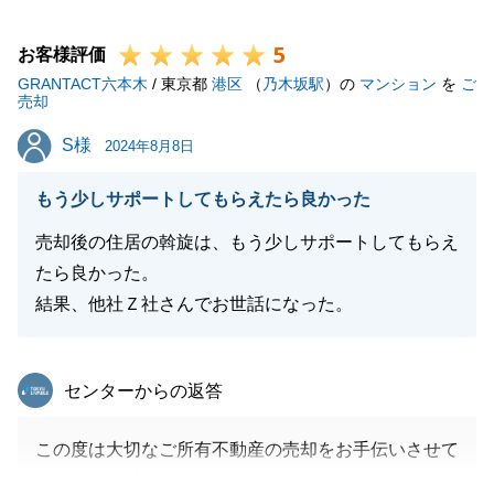
労に思いを致せば、私は唯唯そのご心労に深く感じ入
5
る次第でございます。
お客様評価
GRANTACT六本木
私は果たして今回の取引の一助になれたでしょうか。
/ 東京都
港区
（
乃木坂駅
）の
マンション
を
ご
売却
T様からのご評価を胸に不肖、今後も邁進して参る次
S様
S様
第でございます。
2024年8月8日
もう少しサポートしてもらえたら良かった
売却後の住居の斡旋は、もう少しサポートしてもらえ
閉じる
たら良かった。
結果、他社Ｚ社さんでお世話になった。
東急リバブル
センターからの返答
この度は大切なご所有不動産の売却をお手伝いさせて
いただき、誠にありがとうございました。