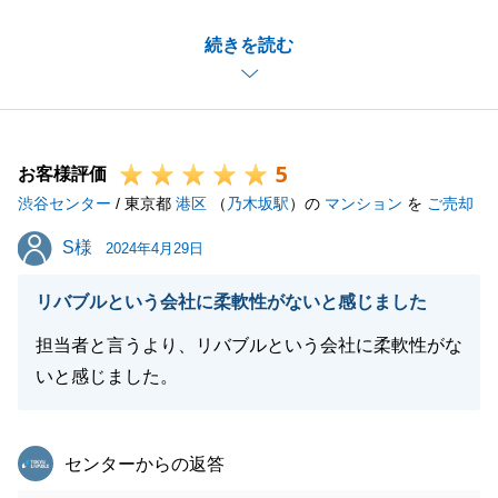
お住み替え先のお手伝いに関してご指摘を頂きありが
続きを読む
とうございます。
お住み替え先のお手伝いにつきましては、今後改め
て、東急リバブルが一丸となり、様々なご提案ができ
るよう努めて参ります。
5
お客様評価
渋谷センター
/ 東京都
港区
（
乃木坂駅
）の
マンション
を
ご売却
閉じる
S様
S様
2024年4月29日
リバブルという会社に柔軟性がないと感じました
担当者と言うより、リバブルという会社に柔軟性がな
いと感じました。
東急リバブル
センターからの返答