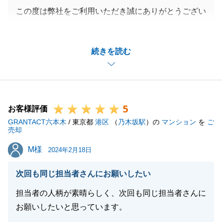
この度は弊社をご利用いただき誠にありがとうござい
ました。
親族間売買という特殊な取引内容となりましたが、無
続きを読む
事に取引が完了出来たのもS様と二人三脚で進めてい
けたからだと感じております。
引き続き、どうぞ宜しくお願い致します。
5
お客様評価
GRANTACT六本木
/ 東京都
港区
（
乃木坂駅
）の
マンション
を
ご
閉じる
売却
M様
M様
2024年2月18日
次回も同じ担当者さんにお願いしたい
担当者の人柄が素晴らしく、次回も同じ担当者さんに
お願いしたいと思っています。