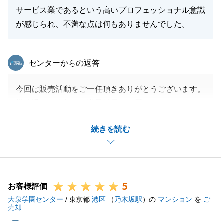
さい。
サービス業であるという高いプロフェッショナル意識
引き続きM様と良いご関係を築くことができましたら
が感じられ、不満な点は何もありませんでした。
幸いでございます。
今後ともよろしくお願い申し上げます。
東急リバブル
センターからの返答
今回は販売活動をご一任頂きありがとうございます。
閉じる
戦略通りの進行でご満足結果をお届けすることができ
てほっとしております。
続きを読む
今後とも末永くお付き合いさせてください。
閉じる
5
お客様評価
大泉学園センター
/ 東京都
港区
（
乃木坂駅
）の
マンション
を
ご
売却