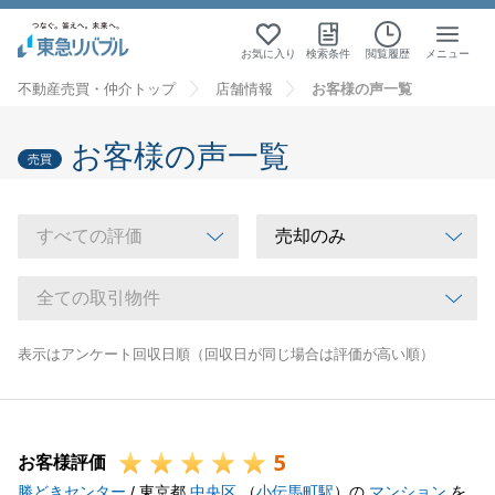
お気に入り
検索条件
閲覧履歴
メニュー
不動産売買・仲介トップ
店舗情報
お客様の声一覧
お客様の声一覧
売買
表示はアンケート回収日順（回収日が同じ場合は評価が高い順）
5
お客様評価
勝どきセンター
/ 東京都
中央区
（
小伝馬町駅
）の
マンション
を