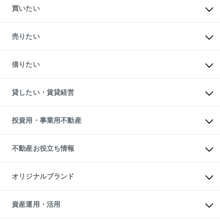
買いたい
マンションの購入
新築・分譲マンションの購入
売りたい
中古マンションの購入
一戸建ての購入
マンションの売却・査定
新築一戸建ての購入
一戸建ての売却・査定
借りたい
中古一戸建ての購入
土地の売却・査定
土地の購入
スピードAI査定
不動産購入の流れ
物件を借りる
不動産売却について
注目キーワード物件特集
オフィス・店舗の賃貸
貸したい・賃貸経営
不動産査定について
購入ガイド
借りるときの流れ
売却サービス
借りるガイド
不動産売却の流れ
無料賃料査定
多言語対応
不動産買換えの流れ
マンション賃料データ
投資用・事業用不動産
売却ガイド
賃貸管理プラン
English
繁体中文
簡体中文
リロケーションについて
投資用不動産
貸すときの流れ
事業用不動産
不動産お役立ち情報
貸すガイド
マンション投資
投資用マンション
不動産AIアドバイザー Tellus Talk
マンション一棟
マンションライブラリー
オリジナルブランド
アパート経営
人気マンションランキング
アパート投資用物件
暮らしに役立つ不動産メディア

収益物件
当社売主リノベーションマンション
「Lnote」
ビル購入（ビル一棟）
一棟リノベーションマンション

資産運用・活用
不動産相場・不動産価格情報
投資用不動産の売却査定
L`GENTE（ルジェンテ）
不動産売却FAQ
事業用不動産の売却査定
区分リノベーションマンション
