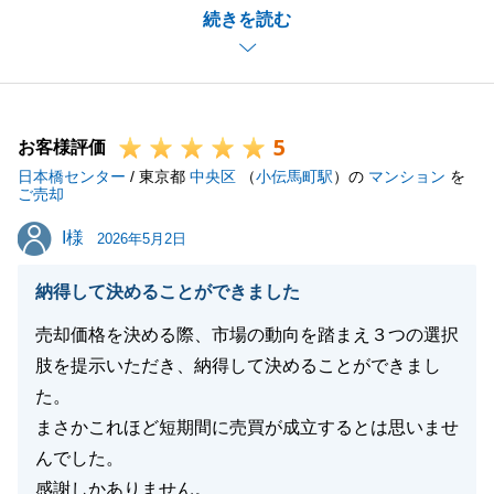
続きを読む
T様のご協力があってこそ、無事にお取引が出来たと
感じております。
T様の想いが詰まった大切なお部屋を気に入って頂け
るお客様に引き継いでいければと考えております。
5
今後も何かお困りのことがあれば、お気軽にご相談下
お客様評価
日本橋センター
さいませ。
/ 東京都
中央区
（
小伝馬町駅
）の
マンション
を
ご売却
引き続き、どうぞ宜しくお願い致します。
I様
I様
2026年5月2日
納得して決めることができました
閉じる
売却価格を決める際、市場の動向を踏まえ３つの選択
肢を提示いただき、納得して決めることができまし
た。
まさかこれほど短期間に売買が成立するとは思いませ
んでした。
感謝しかありません。