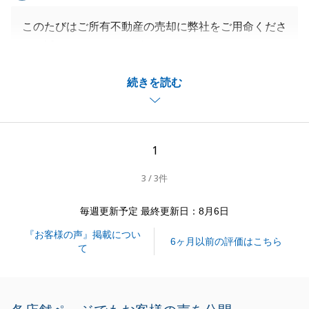
このたびはご所有不動産の売却に弊社をご用命くださ
り、誠にありがとうございました。
かなり多くの不動産会社にご依頼をされたなかで、弊
続きを読む
社をお選びいただけたことは私にとっても大きな自信
になりました。
お客様に合わせた販売戦略をしっかりとした根拠を明
示しながらご提案できたことが成果に繋がったと思っ
1
ています。
3 / 3件
今後も不動産に関することでご質問やご相談がござい
ましたらお気軽にご連絡ください。
毎週更新予定 最終更新日：8月6日
『お客様の声』掲載につい
6ヶ月以前の評価はこちら
て
閉じる