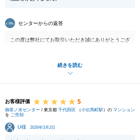
東急リバブル
センターからの返答
この度は弊社にてお取引いただき誠にありがとうござ
いました。
ご期待以上のスピードで無事に成約を迎えられました
続きを読む
こと、そして何より喜んでいただけたことが、私も担
当として大変嬉しく胸がいっぱいでございます。
ご提示した価格へのご納得だけでなく、何よりお部屋
を大変きれいに大切に使われていたことが、買主様へ
5
の安心感とアピールとなり早期成約に結びつきまし
お客様評価
御茶ノ水センター
た。
/ 東京都
千代田区
（
小伝馬町駅
）の
マンション
を
ご売却
なお、ご家族やご友人様をご紹介いただいた際の特典
U様
U様
もご用意しておりますので、今後とも末永いご愛顧の
2026年3月2日
ほど何卒よろしくお願い申し上げます。