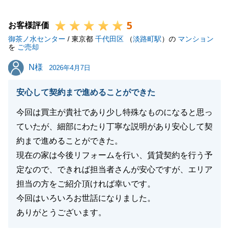
することができて私も安心しています。
5
今後また何か不動産関係でお手伝いできることがござ
お客様評価
御茶ノ水センター
いましたら、ご親戚やご友人等が不動産関係でお困り
/ 東京都
千代田区
（
淡路町駅
）の
マンション
を
ご売却
でしたら、ぜひ弊社をご用命ください。
N様
N様
2026年4月7日
安心して契約まで進めることができた
閉じる
今回は買主が貴社であり少し特殊なものになると思っ
ていたが、細部にわたり丁寧な説明があり安心して契
約まで進めることができた。
現在の家は今後リフォームを行い、賃貸契約を行う予
定なので、できれば担当者さんが安心ですが、エリア
担当の方をご紹介頂ければ幸いです。
今回はいろいろお世話になりました。
ありがとうございます。