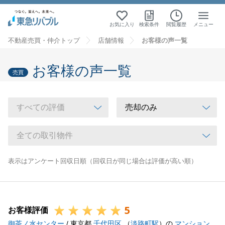
お気に入り
検索条件
閲覧履歴
メニュー
不動産売買・仲介トップ
店舗情報
お客様の声一覧
お客様の声一覧
売買
表示はアンケート回収日順（回収日が同じ場合は評価が高い順）
5
お客様評価
御茶ノ水センター
/ 東京都
千代田区
（
淡路町駅
）の
マンション