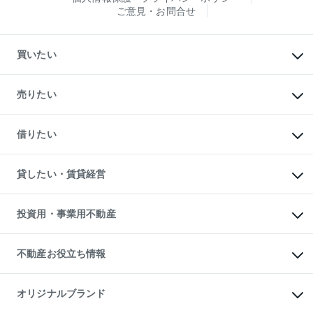
ご意見・お問合せ
買いたい
マンションの購入
新築・分譲マンションの購入
売りたい
中古マンションの購入
一戸建ての購入
マンションの売却・査定
新築一戸建ての購入
一戸建ての売却・査定
借りたい
中古一戸建ての購入
土地の売却・査定
土地の購入
スピードAI査定
不動産購入の流れ
物件を借りる
不動産売却について
注目キーワード物件特集
オフィス・店舗の賃貸
貸したい・賃貸経営
不動産査定について
購入ガイド
借りるときの流れ
売却サービス
借りるガイド
不動産売却の流れ
無料賃料査定
多言語対応
不動産買換えの流れ
マンション賃料データ
投資用・事業用不動産
売却ガイド
賃貸管理プラン
English
繁体中文
簡体中文
リロケーションについて
投資用不動産
貸すときの流れ
事業用不動産
不動産お役立ち情報
貸すガイド
マンション投資
投資用マンション
不動産AIアドバイザー Tellus Talk
マンション一棟
マンションライブラリー
オリジナルブランド
アパート経営
人気マンションランキング
アパート投資用物件
暮らしに役立つ不動産メディア
