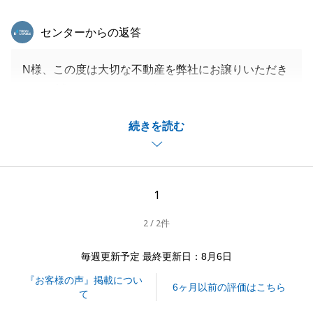
東急リバブル
センターからの返答
N様、この度は大切な不動産を弊社にお譲りいただき
まして誠にありがとうございました。
ご契約から決済まで長い期間を有するお取引でござい
続きを読む
ましたが、スムーズにお手続きを進めることができた
のはN様のご協力があったからこそでございます。
売買だけでなく、リフォームや賃貸など、不動産に関
することであればどんなことでもお気軽にご相談くだ
1
さいませ。
2 / 2件
今後とも末長くお付き合いができればと思っておりま
すので何卒よろしくお願いいたします。
毎週更新予定 最終更新日：8月6日
『お客様の声』掲載につい
6ヶ月以前の評価はこちら
て
閉じる