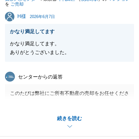
を
ご売却
H様
H様
2026年6月7日
かなり満足してます
かなり満足してます。
ありがとうございました。
東急リバブル
センターからの返答
このたびは弊社にご所有不動産の売却をお任せくださ
り、ありがとうございました。
正式にご依頼いただく前は、たくさんの会社にご相談
続きを読む
されたと伺いましたが弊社をお選びいただいたこと
を、光栄に思っていました。
結果的に、非常に早く・ご希望を上回る好条件で成約