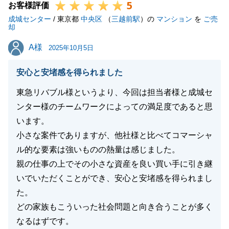
5
お客様評価
成城センター
/ 東京都
中央区
（
三越前駅
）の
マンション
を
ご売
却
A様
A様
2025年10月5日
安心と安堵感を得られました
東急リバブル様というより、今回は担当者様と成城セ
ンター様のチームワークによっての満足度であると思
います。
小さな案件でありますが、他社様と比べてコマーシャ
ル的な要素は強いものの熱量は感じました。
親の仕事の上でその小さな資産を良い買い手に引き継
いでいただくことができ、安心と安堵感を得られまし
た。
どの家族もこういった社会問題と向き合うことが多く
なるはずです。