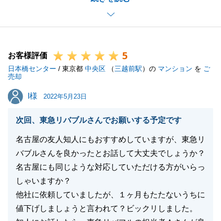
今後とも、よろしくお願い申し上げます。
5
お客様評価
閉じる
日本橋センター
/ 東京都
中央区
（
三越前駅
）の
マンション
を
ご
売却
I様
I様
2022年5月23日
次回、東急リバブルさんでお願いする予定です
名古屋の友人知人にもおすすめしていますが、東急リ
バブルさんを良かったとお話して大丈夫でしょうか？
名古屋にも同じような対応していただける方がいらっ
しゃいますか？
他社に依頼していましたが、１ヶ月もたたないうちに
値下げしましょうと言われて？ビックリしました。