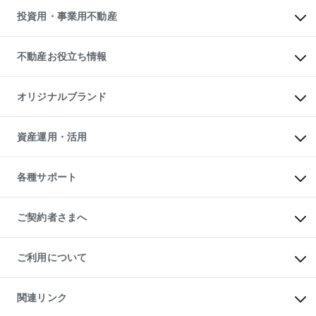
無料賃料査定
多言語対応
不動産買換えの流れ
マンション賃料データ
投資用・事業用不動産
売却ガイド
賃貸管理プラン
English
繁体中文
簡体中文
リロケーションについて
投資用不動産
貸すときの流れ
事業用不動産
不動産お役立ち情報
貸すガイド
マンション投資
投資用マンション
不動産AIアドバイザー Tellus Talk
マンション一棟
マンションライブラリー
オリジナルブランド
アパート経営
人気マンションランキング
アパート投資用物件
暮らしに役立つ不動産メディア

収益物件
当社売主リノベーションマンション
「Lnote」
ビル購入（ビル一棟）
一棟リノベーションマンション

資産運用・活用
不動産相場・不動産価格情報
投資用不動産の売却査定
L`GENTE（ルジェンテ）
不動産売却FAQ
事業用不動産の売却査定
区分リノベーションマンション

不動産コラム・ニュース
等価交換事業
海外不動産
Lideas（リディアス）
不動産用語集
不動産M&A
各種サポート
投資用一棟レジデンスWELL

不動産なんでもネット相談室
アセットマネジメント・出資
SQUARE（ウェルスクエア）
住まいの税金
不動産小口投資

シニア向けサポート
物件一括検索（購入＆賃貸）
LEGACIA（レガシア）
相続サポート
ご契約者さまへ
リフォームサポート
ご契約者さまサポートメニュー
ご紹介・再契約特典
ご利用について
入居者様専用-各種ご案内（賃貸）
東急こすもす会「こすもすWeb」
本人確認に関するお客様へのお願い
金融商品取引について
関連リンク
東急リバブル ソーシャルメディアポリシー