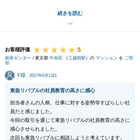
T様にご満足頂ける取引ができ、大変嬉しく思いま
続きを読む
す。
ご契約からお引渡しまでの間に、T様には沢山のお手
続きをご協力頂き、とても感謝しております。
これからもお褒め頂いた言葉に恥じぬよう、努めてま
5
いります。
お客様評価
銀座センター
この度は、誠に有難うございました。
/ 東京都
中央区
（
三越前駅
）の
マンション
を
ご売
却
F様
F様
2017年6月13日
閉じる
東急リバブルの社員教育の高さに感心
担当者さんの人柄、仕事に対する姿勢等すばらしい社
員だと感じました。
今回の取引を通じて東急リバブルの社員教育の高さに
感心させられました。
次回も東急リバブルに相談しようと考えています。