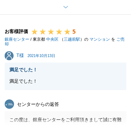
I様には、いつも快くご対応頂けましたおかげで、素
敵な買主様との良縁に繋げることが出来ました。
また何か不動産の事で何かございましたら、何なりと
5
お申し付けください。
お客様評価
銀座センター
引き続き、どうぞ宜しくお願い申し上げます。
/ 東京都
中央区
（
三越前駅
）の
マンション
を
ご売
却
T様
T様
2021年10月13日
閉じる
満足でした！
満足でした！
東急リバブル
センターからの返答
この度は、銀座センターをご利用頂きまして誠に有難
うございました。