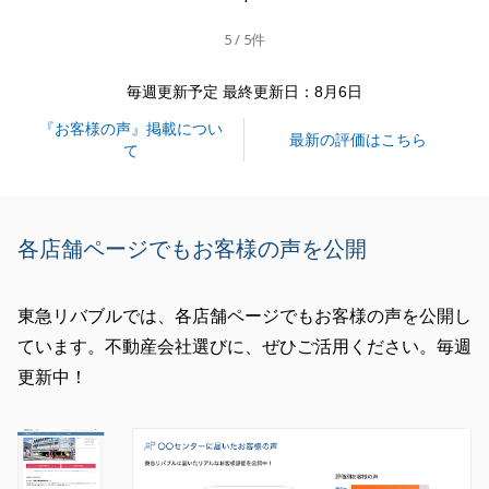
その点営業マンとしてＦ様のご負担とならなかったの
5 / 5件
か心配をしておりましたが、身に余るお褒めの言葉を
頂戴し、わたくしからも感謝申し上げます。
毎週更新予定 最終更新日：8月6日
まだ引渡し後の課題が残されておりますが、最後まで
『お客様の声』掲載につい
責任を持って対応してまいりますのでどうぞ宜しくお
最新の評価はこちら
て
願い致します。
この度は誠にありがとうございました。
各店舗ページでもお客様の声を公開
閉じる
東急リバブルでは、各店舗ページでもお客様の声を公開し
ています。不動産会社選びに、ぜひご活用ください。毎週
更新中！