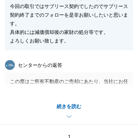
今回の取引ではサブリース契約でしたのでサブリース
契約終了までのフォローを是非お願いしたいと思いま
す。
具体的には減価償却後の家財の処分等です。
よろしくお願い致します。
東急リバブル
センターからの返答
この度はご所有不動産のご売却にあたり、当社にお任
せいただき誠にありがとうございました。
サブリース契約と賃貸借の内容が特殊で複雑だったた
続きを読む
め、わたくし自身手探りの中一点一点クリアにしてい
きながら買主様とのご契約に至りました。
これもＦ様のご協力がなければ今回の結果には至らな
かったのではないでしょうか。
1