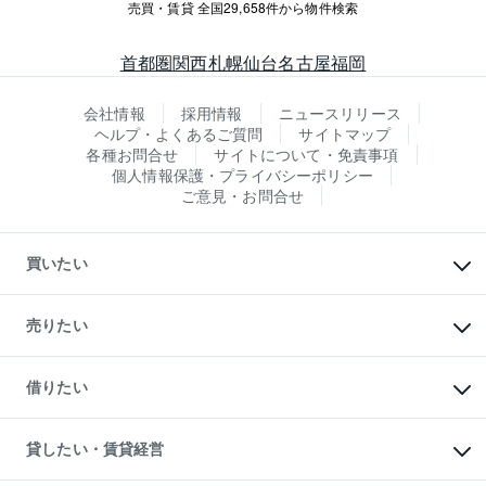
売買・賃貸 全国29,658件から物件検索
首都圏
関西
札幌
仙台
名古屋
福岡
会社情報
採用情報
ニュースリリース
ヘルプ・よくあるご質問
サイトマップ
各種お問合せ
サイトについて・免責事項
個人情報保護・プライバシーポリシー
ご意見・お問合せ
買いたい
マンションの購入
新築・分譲マンションの購入
売りたい
中古マンションの購入
一戸建ての購入
マンションの売却・査定
新築一戸建ての購入
一戸建ての売却・査定
借りたい
中古一戸建ての購入
土地の売却・査定
土地の購入
スピードAI査定
不動産購入の流れ
物件を借りる
不動産売却について
注目キーワード物件特集
オフィス・店舗の賃貸
貸したい・賃貸経営
不動産査定について
購入ガイド
借りるときの流れ
売却サービス
借りるガイド
不動産売却の流れ