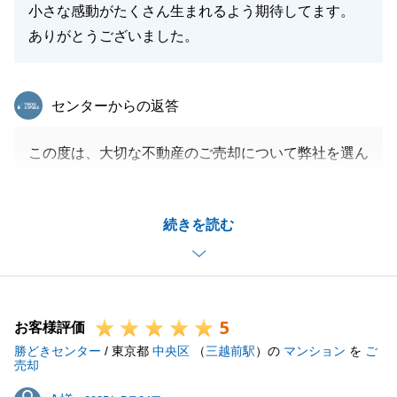
小さな感動がたくさん生まれるよう期待してます。
ありがとうございました。
東急リバブル
センターからの返答
この度は、大切な不動産のご売却について弊社を選ん
で頂き、誠にありがとうございました。
A様にはいろいろとご協力を頂いたため、無事お取引
続きを読む
を完了することが出来ました。
今後より成長できますよう、日々精進致します。
引き続きお困り事等ございましたらお気軽にご連絡下
さいませ。
5
この度は誠にありがとうございました。
お客様評価
勝どきセンター
今後ともどうぞよろしくお願いします。
/ 東京都
中央区
（
三越前駅
）の
マンション
を
ご
売却
A様