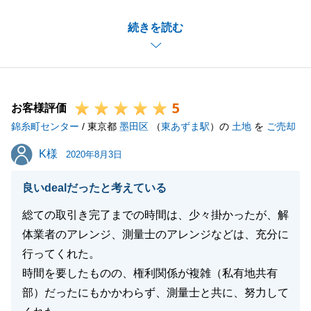
変嬉しく思っております。
続きを読む
またW様の今後の新生活が素晴らしいものになります
こと、心より願っております。
今後も何かございましたらお気軽にご連絡頂ければと
思います。
5
何卒よろしくお願いいたします。
お客様評価
錦糸町センター
/ 東京都
墨田区
（
東あずま駅
）の
土地
を
ご売却
K様
K様
2020年8月3日
閉じる
良いdealだったと考えている
総ての取引き完了までの時間は、少々掛かったが、解
体業者のアレンジ、測量士のアレンジなどは、充分に
行ってくれた。
時間を要したものの、権利関係が複雑（私有地共有
部）だったにもかかわらず、測量士と共に、努力して