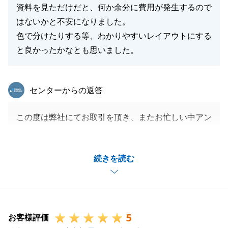
資料を見ただけだと、何か余分に費用が発生するので
はないかと不安になりました。
色で分けたりする等、わかりやすいレイアウトにする
と良かったかなとも思いました。
東急リバブル
センターからの返答
この度は弊社にてお取引を頂き、またお忙しい中アン
ケートにご協力いただき、誠にありがとうございまし
た。
続きを読む
お客様への説明が分かりにくく大変失礼致しました。
いただいたご指摘を糧に、精進してまいります。
ご相談事がございましたら、またご連絡いただけれる
と幸いです。
5
この度は貴重なご意見ありがとうございました。
お客様評価