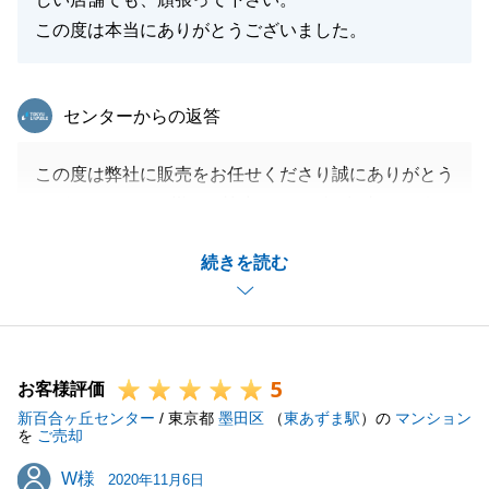
この度は本当にありがとうございました。
東急リバブル
センターからの返答
この度は弊社に販売をお任せくださり誠にありがとう
ございました。O様のご協力のおかげで無事にお引き
渡しまで行うことができました。
続きを読む
お役に立てたとのお言葉をいただき、私としても非常
に嬉しく思います。
別の店舗に移りましたが、これからもO様のお役に立
てることがございましたらすぐ駆けつけます。
5
新居の生活や不動産のことなど、何かご相談事がござ
お客様評価
新百合ヶ丘センター
いましたらいつでもお気軽にご連絡ください。
/ 東京都
墨田区
（
東あずま駅
）の
マンション
を
ご売却
引き続き何卒宜しくお願いいたします。
W様
W様
2020年11月6日