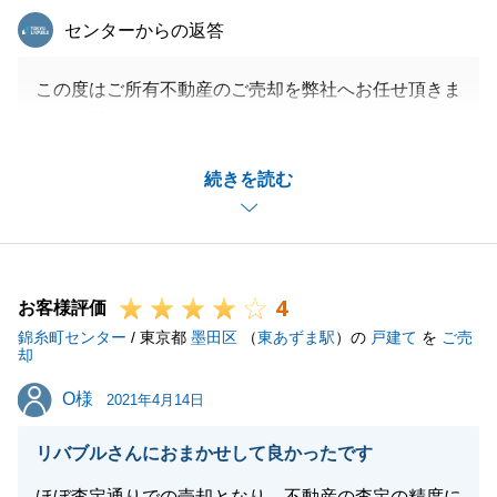
東急リバブル
センターからの返答
この度はご所有不動産のご売却を弊社へお任せ頂きま
して、誠にありがとうございました。
ご売却のお手伝いをさせて頂き、また、お褒めのお言
続きを読む
葉まで頂戴しまして、感謝申し上げます。
今後も質の高いサービスを一人でも多くのお客様に提
供できますよう、日々の業務に励んでまいります。
大切なユーザー様と末永くお付き合いをさせていただ
4
きたいと思っておりますので、今後も不動産に関する
お客様評価
錦糸町センター
ことは、東急リバブルへご用命ください。
/ 東京都
墨田区
（
東あずま駅
）の
戸建て
を
ご売
却
必ずお客様のご期待にお応えできるよう尽力いたしま
O様
O様
す。
2021年4月14日
何卒宜しくお願いします。
リバブルさんにおまかせして良かったです
ほぼ査定通りでの売却となり、不動産の査定の精度に