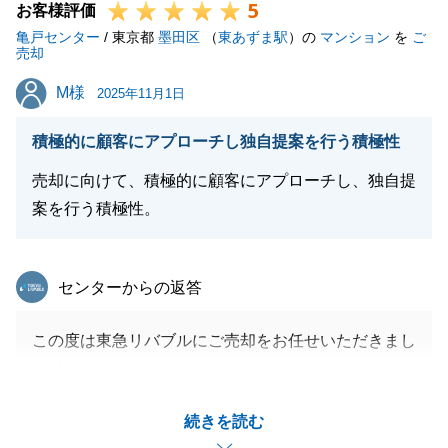
5
お客様評価
亀戸センター
/ 東京都
墨田区
（
東あずま駅
）の
マンション
を
ご
売却
M様
M様
2025年11月1日
積極的に顧客にアプローチし独自提案を行う積極性
売却に向けて、積極的に顧客にアプローチし、独自提
案を行う積極性。
東急リバブル
センターからの返答
この度は東急リバブルにご売却をお任せいただきまし
て誠にありがとうございました。
多数ある不動産会社の中から、弊社の提案にご興味を
続きを読む
持っていただきご売却できたこと大変うれしく思いま