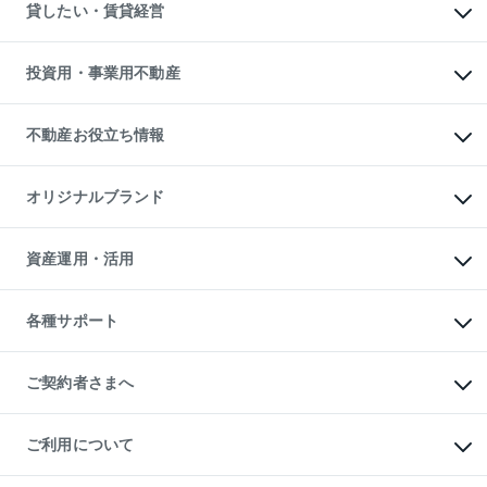
注目キーワード物件特集
オフィス・店舗の賃貸
貸したい・賃貸経営
不動産査定について
購入ガイド
借りるときの流れ
売却サービス
借りるガイド
不動産売却の流れ
無料賃料査定
多言語対応
不動産買換えの流れ
マンション賃料データ
投資用・事業用不動産
売却ガイド
賃貸管理プラン
English
繁体中文
簡体中文
リロケーションについて
投資用不動産
貸すときの流れ
事業用不動産
不動産お役立ち情報
貸すガイド
マンション投資
投資用マンション
不動産AIアドバイザー Tellus Talk
マンション一棟
マンションライブラリー
オリジナルブランド
アパート経営
人気マンションランキング
アパート投資用物件
暮らしに役立つ不動産メディア

収益物件
当社売主リノベーションマンション
「Lnote」
ビル購入（ビル一棟）
一棟リノベーションマンション

資産運用・活用
不動産相場・不動産価格情報
投資用不動産の売却査定
L`GENTE（ルジェンテ）
不動産売却FAQ
事業用不動産の売却査定
区分リノベーションマンション

不動産コラム・ニュース
等価交換事業
海外不動産
Lideas（リディアス）
不動産用語集
不動産M&A
各種サポート
投資用一棟レジデンスWELL

不動産なんでもネット相談室
アセットマネジメント・出資
SQUARE（ウェルスクエア）
住まいの税金
不動産小口投資

シニア向けサポート
物件一括検索（購入＆賃貸）
LEGACIA（レガシア）
相続サポート
ご契約者さまへ
リフォームサポート
ご契約者さまサポートメニュー
ご紹介・再契約特典
ご利用について
入居者様専用-各種ご案内（賃貸）
東急こすもす会「こすもすWeb」
本人確認に関するお客様へのお願い