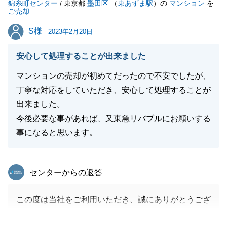
錦糸町センター
/ 東京都
墨田区
（
東あずま駅
）の
マンション
を
ご売却
S様
S様
2023年2月20日
閉じる
安心して処理することが出来ました
マンションの売却が初めてだったので不安でしたが、
丁寧な対応をしていただき、安心して処理することが
出来ました。
今後必要な事があれば、又東急リバブルにお願いする
事になると思います。
東急リバブル
センターからの返答
この度は当社をご利用いただき、誠にありがとうござ
いました。