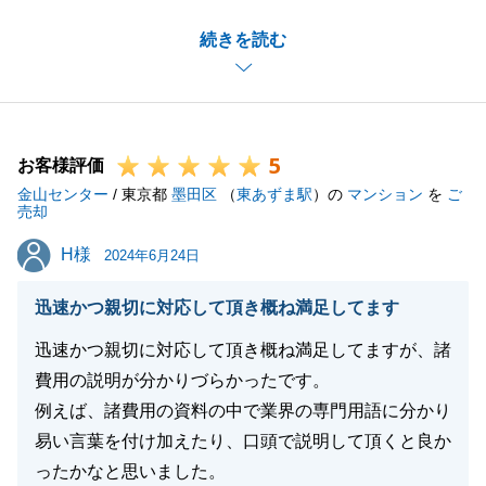
土地の売買という事もあり、測量等ご協力いただく機
続きを読む
会が多くございましたが、M様のご協力の上、無事に
お引渡しを迎えることが出来ました。
ご相談等御座いましたら、是非お気軽にご連絡くださ
い。
5
どうぞよろしくお願いいたします。
お客様評価
金山センター
/ 東京都
墨田区
（
東あずま駅
）の
マンション
を
ご
売却
H様
H様
2024年6月24日
閉じる
迅速かつ親切に対応して頂き概ね満足してます
迅速かつ親切に対応して頂き概ね満足してますが、諸
費用の説明が分かりづらかったです。
例えば、諸費用の資料の中で業界の専門用語に分かり
易い言葉を付け加えたり、口頭で説明して頂くと良か
ったかなと思いました。