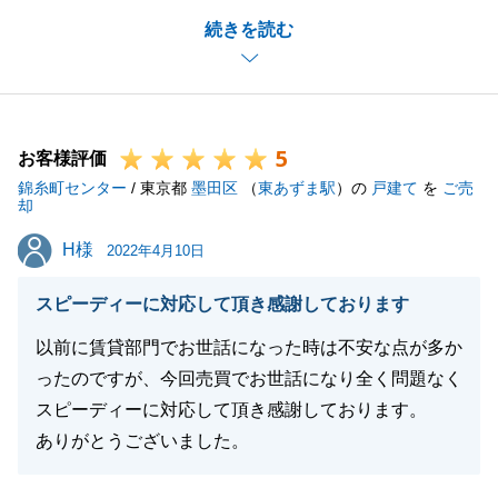
Ｓ様のご協力もあり、スムーズに手続きを進めていく
続きを読む
ことができました。
本当にありがとうございました。
今後、確定申告がございますので、ご不明点等ござい
ましたらお気軽にご連絡ください。
5
何卒よろしくお願い申し上げます。
お客様評価
錦糸町センター
/ 東京都
墨田区
（
東あずま駅
）の
戸建て
を
ご売
却
H様
H様
2022年4月10日
閉じる
スピーディーに対応して頂き感謝しております
以前に賃貸部門でお世話になった時は不安な点が多か
ったのですが、今回売買でお世話になり全く問題なく
スピーディーに対応して頂き感謝しております。
ありがとうございました。