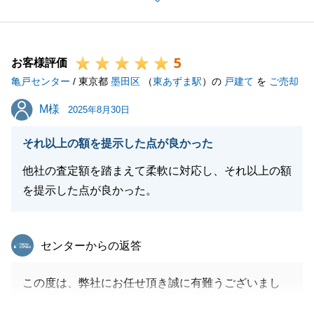
す。
今後とも、不動産に関するご相談や税金の相談等ござ
いましたらサポートさせていただきます。
5
お客様評価
亀戸センター
/ 東京都
墨田区
（
東あずま駅
）の
戸建て
を
ご売却
閉じる
M様
M様
2025年8月30日
それ以上の額を提示した点が良かった
他社の査定額を踏まえて柔軟に対応し、それ以上の額
を提示した点が良かった。
東急リバブル
センターからの返答
この度は、弊社にお任せ頂き誠に有難うございまし
た。