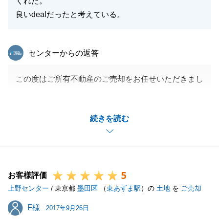
くれた。
良いdealだったと考えている。
東急リバブル
センターからの返答
この度はご所有不動産のご売却をお任せいただきまし
て、誠にありがとうございました。
ご契約からお引き渡しまで、お時間がかかってしまい
続きを読む
申し訳ございませんでした。
Ｋ様のご協力のもとお引き渡しを無事完了することが
できました。誠にありがとうございます。
今後も何かお困り事がございましたら、いつでもご連
5
絡いただければと思います。
お客様評価
上野センター
引き続き宜しくお願い致します。
/ 東京都
墨田区
（
東あずま駅
）の
土地
を
ご売却
F様
F様
2017年9月26日