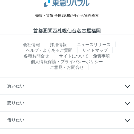
売買・賃貸 全国29,657件から物件検索
首都圏
関西
札幌
仙台
名古屋
福岡
会社情報
採用情報
ニュースリリース
ヘルプ・よくあるご質問
サイトマップ
各種お問合せ
サイトについて・免責事項
個人情報保護・プライバシーポリシー
ご意見・お問合せ
買いたい
マンションの購入
新築・分譲マンションの購入
売りたい
中古マンションの購入
一戸建ての購入
マンションの売却・査定
新築一戸建ての購入
一戸建ての売却・査定
借りたい
中古一戸建ての購入
土地の売却・査定
土地の購入
スピードAI査定
不動産購入の流れ
物件を借りる
不動産売却について